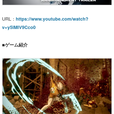
URL：
https://www.youtube.com/watch?
v=y5lMIV9Cco0
■ゲーム紹介