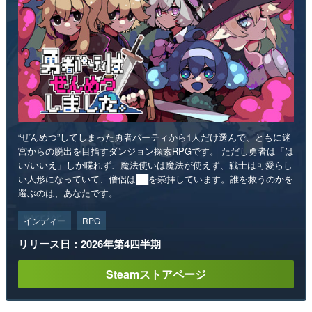
“ぜんめつ”してしまった勇者パーティから1人だけ選んで、ともに迷
宮からの脱出を目指すダンジョン探索RPGです。 ただし勇者は「は
い/いいえ」しか喋れず、魔法使いは魔法が使えず、戦士は可愛らし
い人形になっていて、僧侶は██を崇拝しています。誰を救うのかを
選ぶのは、あなたです。
インディー
RPG
リリース日：2026年第4四半期
Steamストアページ