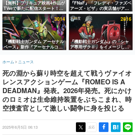
【無料】プリキュア映画4作品が
『FNaF』「フレディ・ファズベ
TVerで新たに配信スタート！な
アーズ・ピザ」の実店舗がアメ
インタビュー
んと2018年～2024年の映画ほぼ
リカの商業施設「American
注目度
3014
注目度
2816
すべてが見放題に、ぶっちゃけ
Dream」に2027年オープン！
連載・特集一覧
ありえないラインナップ
ScottGamesとの共同開発、食
事だけでなくステージショーや
殿堂入り記事
没入型のホラー体験も楽しめる
SNS拡散数が数千以上！ ページビュー数万以上！ などな
『機動戦士ガンダム アーセナル
『機動戦士ガンダム』の「シャ
ど。多くの人々に読まれた、電ファミ渾身の“殿堂入り”記
ベース』新作『アーセナルコマ
ア専用ザクⅡ」をイメージした
事をまとめました。
ンダー』発表！8月28日からオ
散水ホースリールが予約開始。
ープンベータテスト開催、2027
本体にはシャアのパーソナルマ
ゲームの企画書
ホーム
ニュース
年2月下旬に稼働予定
ークやジオン公国軍のエンブレ
名作ゲームクリエイターの方々に製作時のエピソードをお
聞きし、ヒットする企画（ゲーム）とは何か？を探ってい
ム、型式番号などを配置
死の淵から蘇り時空を超えて戦うヴァイオ
きます。
レンスアクションゲーム『ROMEO IS A
赫本
この物語を解いてはいけない。『赫本』は、〈試験問題〉
DEADMAN』発表。2026年発売。死にかけ
の形をした短編ホラー小説集です。
のロミオは生命維持装置をぶちこまれ、時
空捜査官として激しい闘争に身を投じる
新世代に訊く
これからのデジタルゲーム市場を担う若きクリエイター達
の姿を追い、彼らのルーツと情熱を探っていきます。
2025年6月5日 06:13
反応
ゲーム世代の作家たち
ゲームに多大な影響を受けた作家さんに取材し、ゲームが