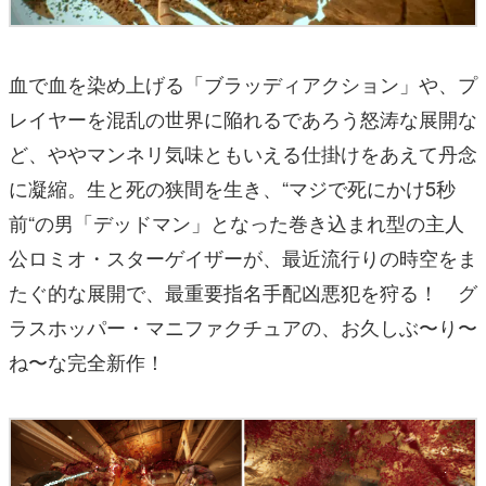
血で血を染め上げる「ブラッディアクション」や、プ
レイヤーを混乱の世界に陥れるであろう怒涛な展開な
ど、ややマンネリ気味ともいえる仕掛けをあえて丹念
に凝縮。生と死の狭間を生き、“マジで死にかけ5秒
前“の男「デッドマン」となった巻き込まれ型の主人
公ロミオ・スターゲイザーが、最近流行りの時空をま
たぐ的な展開で、最重要指名手配凶悪犯を狩る！ グ
ラスホッパー・マニファクチュアの、お久しぶ〜り〜
ね〜な完全新作！