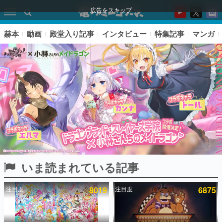
広告をスキップ
赫本
動画
殿堂入り記事
インタビュー
特集記事
マンガ
いま読まれている記事
ピックアップ
注目度
8019
注目度
6875
電ファミのいま読まれている記事ランキング
アプリセール情報