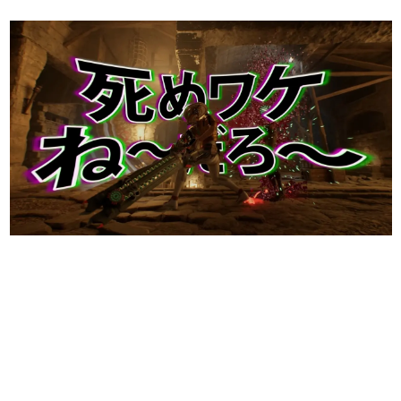
日本のコンテンツ産業やカルチャーに与えた影響を探る企
画です。
日本モバイルゲーム産業史
日本のモバイルゲーム史における主要なトピック・タイト
ルを網羅するほか、開発者へのインタビューや識者による
解説を掲載。約20年の歴史が一望できる決定版！
若ゲのいたり〜ゲームクリエイターの青春〜
『うつヌケ』『ペンと箸』等で知られるマンガ家・田中圭
一先生によるゲーム業界レポートマンガです。
なんでゲームは面白い？
ゲーム開発者・hamatsu氏がゲームの魅力を画面や操作の
具体的な形から解き明かしていく、硬派で骨太な評論連載
です。
ゲームが変えた日本語
「経験値」「裏技」「ラスボス」… ゲームにまつわる言葉
の起源や用法の変遷を、コンピューター文化史研究家・タ
イニーP氏が徹底調査。
カテゴリ
特集記事