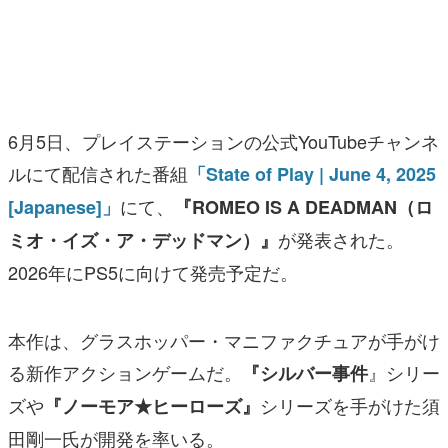
マンガ
女性向け
アプリレビュー
6月5日、プレイステーションの公式YouTubeチャンネ
その他
ルにて配信された番組
「State of Play | June 4, 2025
にて、
[Japanese]」
『ROMEO IS A DEADMAN（ロ
電ファミニコゲーマーとは？
が発表された。
ミオ・イズ・ア・デッドマン）』
運営：株式会社マレ
2026年にPS5に向けて発売予定だ。
本作は、グラスホッパー・マニファクチュアが手がけ
る新作アクションゲームだ。
』シリー
『シルバー事件
ズや
シリーズを手がけた須
『ノーモア★ヒーローズ』
田剛一氏が開発を率いる。