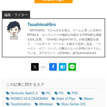
編集・ライター
TsushimaHiro
『MOTHER2』でひらがなを覚え、ゲームと育った生粋の
RPG好き。キャラメイクや物語が分岐するTRPG的な体験
を好む生態。『Divinity: Original Sin 2』の有志翻訳を経
て、『バルダーズ・ゲート3』を独力で全訳し完走。『ゴ
ースト・オブ・ツシマ』の舞台となった対馬のガイドもし
ている。 Xアカウント（旧Twitter）@Tsushimahiro23
反応
この記事に関するタグ
Nintendo Switch 2
PC
PS
PS5
ROMEO IS A DEADMAN
State of Play
Steam
Tsushimahiro
Windows
Xbox Series X/S