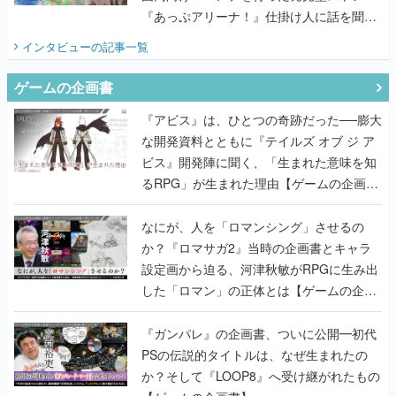
『あっぷアリーナ！』仕掛け人に話を聞い
てみた
インタビュー
の記事一覧
ゲームの企画書
『アビス』は、ひとつの奇跡だった──膨大
な開発資料とともに『テイルズ オブ ジ ア
ビス』開発陣に聞く、「生まれた意味を知
るRPG」が生まれた理由【ゲームの企画
書】
なにが、人を「ロマンシング」させるの
か？『ロマサガ2』当時の企画書とキャラ
設定画から迫る、河津秋敏がRPGに生み出
した「ロマン」の正体とは【ゲームの企画
書】
『ガンパレ』の企画書、ついに公開━初代
PSの伝説的タイトルは、なぜ生まれたの
か？そして『LOOP8』へ受け継がれたもの