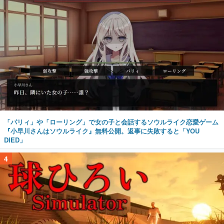
「パリィ」や「ローリング」で女の子と会話するソウルライク恋愛ゲーム
『小早川さんはソウルライク』無料公開。返事に失敗すると「YOU
DIED」
4