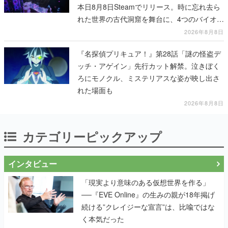
本日8月8日Steamでリリース。時に忘れ去ら
れた世界の古代洞窟を舞台に、4つのバイオー
ムを探索しながら脱出を目指す
2026年8月8日
『名探偵プリキュア！』第28話「謎の怪盗デ
ッチ・アゲイン」先行カット解禁。泣きぼく
ろにモノクル、ミステリアスな姿が映し出さ
れた場面も
2026年8月8日
カテゴリーピックアップ
インタビュー
「現実より意味のある仮想世界を作る」
──『EVE Online』の生みの親が18年掲げ
続ける”クレイジーな宣言”は、比喩ではな
く本気だった