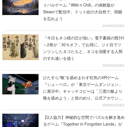
イバルゲーム『Wild n Chill』の体験版が
Steamで配信中。ドット絵の大自然で、喧騒
を忘れよう
2026年8月8日
『今日もネコ様の圧が強い』電子書籍の既刊1
～2巻が「30％オフ」でお得に。ジト目でツ
ンツンしたネコたちと、ネコを溺愛する人間
のすれ違いを描く
2026年8月8日
ひたすら“靴”を舐めまわす狂気のVRゲーム
『シュ～ペロ』が「東京ゲームダンジョン」
に展示中。キャッチコピーは「三度の飯より
靴を舐めよう」と前のめり。公式アカウント
も開設され、2026年リリースに向けて開発中
2026年8月8日
【2人協力】神秘的な空間でパズルを解き進め
るゲーム『Together in Forgotten Lands』が