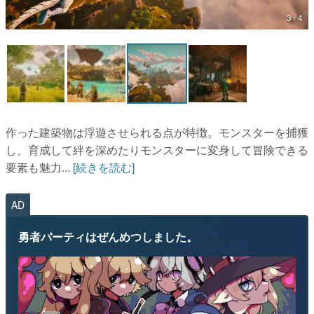
3 / 4
マンガ
女性向け
アプリレビュー
その他
作った建築物は浮遊させられる点が特徴。モンスターを捕獲
電ファミニコゲーマーとは？
し、育成して絆を深めたりモンスターに変身して冒険できる
要素も魅力...
[続きを読む]
運営：株式会社マレ
AD
勇者パーティはぜんめつしました。