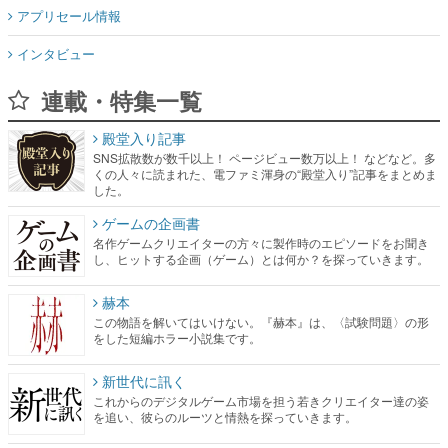
アプリセール情報
インタビュー
連載・特集一覧
殿堂入り記事
SNS拡散数が数千以上！ ページビュー数万以上！ などなど。多
くの人々に読まれた、電ファミ渾身の“殿堂入り”記事をまとめま
した。
ゲームの企画書
名作ゲームクリエイターの方々に製作時のエピソードをお聞き
し、ヒットする企画（ゲーム）とは何か？を探っていきます。
赫本
この物語を解いてはいけない。『赫本』は、〈試験問題〉の形
をした短編ホラー小説集です。
新世代に訊く
これからのデジタルゲーム市場を担う若きクリエイター達の姿
を追い、彼らのルーツと情熱を探っていきます。