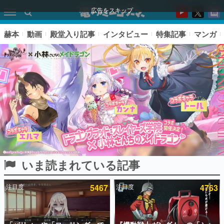
広告をスキップ
赫本
動画
殿堂入り記事
インタビュー
特集記事
マンガ
いま読まれている記事
ピックアップ
注目度
5467
注目度
4763
電ファミのいま読まれている記事ランキング
アプリセール情報