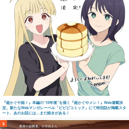
『超かぐや姫！』本編の“10年後”を描く『超かぐやメシ！』Web連載決
定。新たなWebマンガレーベル「ビビビコミック」にて特別話が掲載スタ
ート、あのお話には…まだ続きがある！
3