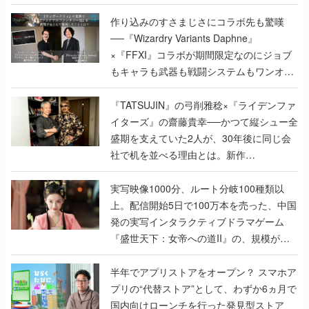
作り込みのすさまじさにコラボ先も驚嘆
──『Wizardry Variants Daphne』
×『FFXI』コラボが期間限定なのにジョブ
もキャラも武器も戦闘システムもワンオフ
で作り込まれた理由を両ディレクターに聞
く
『TATSUJIN』の弓削雅稔×『ライデンファ
イターズ』の齋藤貴幸──かつて縦シュー全
盛期を支えていた2人が、30年後に同じ会
社で机を並べる理由とは。新作
『TATSUJIN EXTREME』で初タッグを組
んだレジェンド2人に訊く開発秘話
実写映像1000分、ルート分岐100種類以
上。配信開始5日で100万本を売った、中国
発の実写インタラクティブドラマゲーム
『盛世天下：女帝への道II』の、規模が違
うこだわりをプロデューサーに聞いた
半年でアプリストアをオープン？ スマホア
プリの“代替ストア”として、わずか6ヵ月で
国内向けローンチを行った発見型ストア