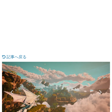
日本のコンテンツ産業やカルチャーに与えた影響を探る企
画です。
日本モバイルゲーム産業史
日本のモバイルゲーム史における主要なトピック・タイト
ルを網羅するほか、開発者へのインタビューや識者による
解説を掲載。約20年の歴史が一望できる決定版！
若ゲのいたり〜ゲームクリエイターの青春〜
『うつヌケ』『ペンと箸』等で知られるマンガ家・田中圭
一先生によるゲーム業界レポートマンガです。
記事へ戻る
なんでゲームは面白い？
ゲーム開発者・hamatsu氏がゲームの魅力を画面や操作の
具体的な形から解き明かしていく、硬派で骨太な評論連載
です。
ゲームが変えた日本語
「経験値」「裏技」「ラスボス」… ゲームにまつわる言葉
の起源や用法の変遷を、コンピューター文化史研究家・タ
イニーP氏が徹底調査。
カテゴリ
特集記事