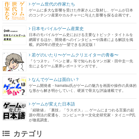
ゲーム世代の作家たち
ゲームに多大な影響を受けた作家さんに取材し、ゲームが日本
のコンテンツ産業やカルチャーに与えた影響を探る企画です。
日本モバイルゲーム産業史
日本のモバイルゲーム史における主要なトピック・タイトルを
網羅するほか、開発者へのインタビューや識者による解説を掲
載。約20年の歴史が一望できる決定版！
若ゲのいたり〜ゲームクリエイターの青春〜
『うつヌケ』『ペンと箸』等で知られるマンガ家・田中圭一先
生によるゲーム業界レポートマンガです。
なんでゲームは面白い？
ゲーム開発者・hamatsu氏がゲームの魅力を画面や操作の具体的
な形から解き明かしていく、硬派で骨太な評論連載です。
ゲームが変えた日本語
「経験値」「裏技」「ラスボス」… ゲームにまつわる言葉の起
源や用法の変遷を、コンピューター文化史研究家・タイニーP氏
が徹底調査。
カテゴリ