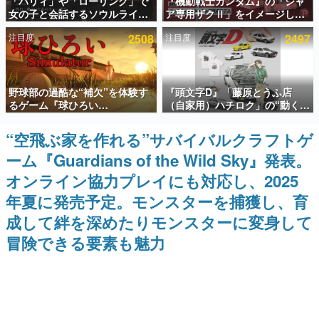
「パリィ」や「ローリング」で
『機動戦士ガンダム』の「シャ
女の子と会話するソウルライク
ア専用ザクⅡ」をイメージした
インタビュー
恋愛ゲーム『小早川さんはソウ
散水ホースリールが予約開始。
注目度
2508
注目度
2497
ルライク』無料公開。返事に失
本体にはシャアのパーソナルマ
連載・特集一覧
敗すると「YOU DIED」
ークやジオン公国軍のエンブレ
ム、型式番号などを配置
殿堂入り記事
野球部の過酷な“補欠”を体験す
『頭文字D』「藤原とうふ店
SNS拡散数が数千以上！ ページビュー数万以上！ などな
ど。多くの人々に読まれた、電ファミ渾身の“殿堂入り”記
るゲーム『球ひろい
（自家用）ハチロク」の“動くテ
事をまとめました。
Simulator』が「1件」のウィッ
ィッシュケース”が買えるポップ
シュリストをもとにチェコ語に
アップショップが開催へ。マン
“空飛ぶ家を作れる”サバイバルクラフトゲ
ゲームの企画書
対応しSNSで話題に。『キング
ガの舞台である群馬の「イオン
名作ゲームクリエイターの方々に製作時のエピソードをお
ーム『Guardians of the Wild Sky』発表。
ダム・カム』開発元やチェコの
モール高崎」にて、8月11日か
聞きし、ヒットする企画（ゲーム）とは何か？を探ってい
プロ野球選手から称賛の声
ら8月20日までの期間限定で開
きます。
オンライン協力プレイにも対応し、2025
催予定
赫本
年夏に発売予定。モンスターを捕獲し、育
この物語を解いてはいけない。『赫本』は、〈試験問題〉
成して絆を深めたりモンスターに変身して
の形をした短編ホラー小説集です。
冒険できる要素も魅力
新世代に訊く
これからのデジタルゲーム市場を担う若きクリエイター達
の姿を追い、彼らのルーツと情熱を探っていきます。
ゲーム世代の作家たち
ゲームに多大な影響を受けた作家さんに取材し、ゲームが