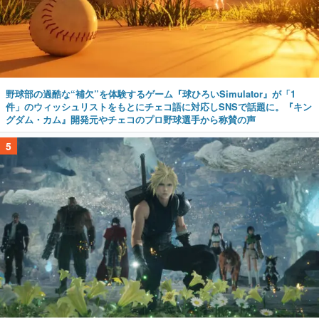
野球部の過酷な“補欠”を体験するゲーム『球ひろいSimulator』が「1
件」のウィッシュリストをもとにチェコ語に対応しSNSで話題に。『キン
グダム・カム』開発元やチェコのプロ野球選手から称賛の声
5