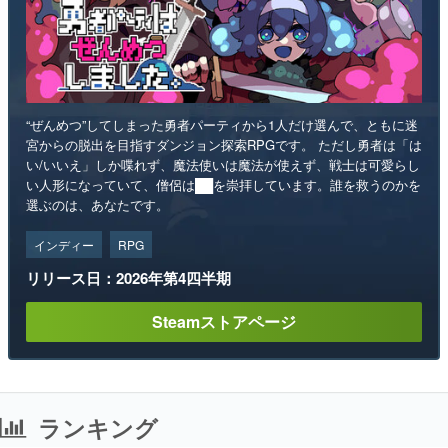
“ぜんめつ”してしまった勇者パーティから1人だけ選んで、ともに迷
宮からの脱出を目指すダンジョン探索RPGです。 ただし勇者は「は
い/いいえ」しか喋れず、魔法使いは魔法が使えず、戦士は可愛らし
い人形になっていて、僧侶は██を崇拝しています。誰を救うのかを
選ぶのは、あなたです。
インディー
RPG
リリース日：2026年第4四半期
Steamストアページ
ランキング