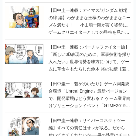
【田中圭一連載：アイマス/ガンダム 戦場
の絆 編】わがままな王様のわがままなニー
ズを満たす！──小山順一朗が貫く姿勢に、
ゲームクリエイターとしての矜持を見た
【若ゲのいたり最終回】
【田中圭一連載：バーチャファイター編】
「新しい3D表現のために、軍事技術を採り
入れたい」世界情勢を味方につけて、ゲー
ムに革命をもたらした鈴木 裕の功績【若ゲ
のいたり】
【田中圭一：若ゲのいたり】ゲーム開発統
合環境「Unreal Engine」最新バージョン
で、開発環境はどう変わる？ ゲーム業界向
けソリューションイベント「GTMF2019」
に行って、より理解を深めよう【PR】
【田中圭一連載：サイバーコネクトツー
編】すべての責任はオレが取る。だから、
付いてきてくれないか──男の熱意はチーム