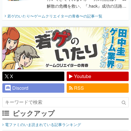
解散の危機を救い、『.hack』成功の活路を
開く。業界の快男児・松山 洋に流れる血は
若ゲのいたり〜ゲームクリエイターの青春〜
の記事一覧
『少年ジャンプ』色だった【若ゲのいた
り】
X
Youtube
Discord
RSS
ピックアップ
電ファミのいま読まれている記事ランキング