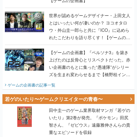
【ゲームの企画書】
世界が認めるゲームデザイナー・上田文人
とはいったい何が凄いのか？ ヨコオタロ
ウ・外山圭一郎らと共に『ICO』に込めら
れたこだわりを語り尽くす！【ゲームの企
画書】
【ゲームの企画書】『ペルソナ3』を築き
上げたのは反骨心とリスペクトだった。赤
い企画書のもとに集った“愚連隊”がシリー
ズを生まれ変わらせるまで【橋野桂インタ
ビュー】
ゲームの企画書
の記事一覧
若ゲのいたり〜ゲームクリエイターの青春〜
田中圭一のゲーム業界取材マンガ『若ゲの
いたり』第2巻が発売。『ポケモン』田尻
智さん、『ゼビウス』遠藤雅伸さんらの貴
重なエピソードを収録