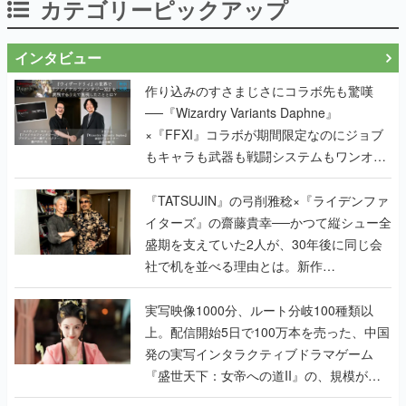
カテゴリーピックアップ
インタビュー
作り込みのすさまじさにコラボ先も驚嘆
──『Wizardry Variants Daphne』
×『FFXI』コラボが期間限定なのにジョブ
もキャラも武器も戦闘システムもワンオフ
で作り込まれた理由を両ディレクターに聞
く
『TATSUJIN』の弓削雅稔×『ライデンファ
イターズ』の齋藤貴幸──かつて縦シュー全
盛期を支えていた2人が、30年後に同じ会
社で机を並べる理由とは。新作
『TATSUJIN EXTREME』で初タッグを組
んだレジェンド2人に訊く開発秘話
実写映像1000分、ルート分岐100種類以
上。配信開始5日で100万本を売った、中国
発の実写インタラクティブドラマゲーム
『盛世天下：女帝への道II』の、規模が違
うこだわりをプロデューサーに聞いた