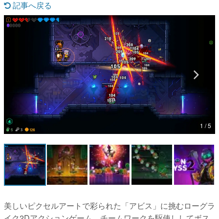
記事へ戻る
マンガ
女性向け
アプリレビュー
その他
電ファミニコゲーマーとは？
運営：株式会社マレ
1 / 5
美しいピクセルアートで彩られた「アビス」に挑むローグラ
イク2Dアクションゲーム。チームワークを駆使ししてボス