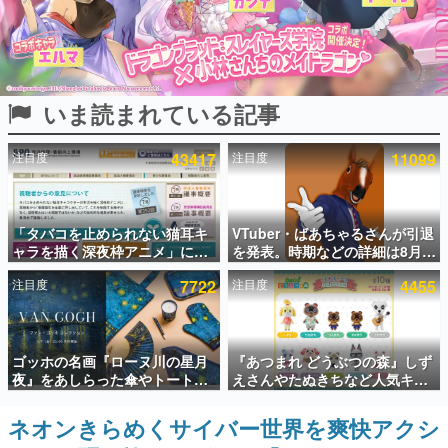
インタビュー
連載・特集一覧
いま読まれている記事
殿堂入り記事
SNS拡散数が数千以上！ ページビュー数万以上！ などな
ど。多くの人々に読まれた、電ファミ渾身の“殿堂入り”記
注目度
43417
注目度
11099
事をまとめました。
ゲームの企画書
名作ゲームクリエイターの方々に製作時のエピソードをお
聞きし、ヒットする企画（ゲーム）とは何か？を探ってい
「タバコを止められない猫耳キ
VTuber・ばあちゃるさんが引退
きます。
ャラを描く深夜枠アニメ」に視
を発表。時期などの詳細は8月9
聴者の一部から批判意見。違法
日15時からの配信で説明
赫本
注目度
7722
注目度
4455
薬物の使用と思しき描写も含め
この物語を解いてはいけない。『赫本』は、〈試験問題〉
て、BPOが議論を交わす
の形をした短編ホラー小説集です。
新世代に訊く
ゴッホの名画『ローヌ川の星月
『あつまれ どうぶつの森』しず
これからのデジタルゲーム市場を担う若きクリエイター達
夜』をあしらった傘やトートバ
えさんやたぬきちなど人気キャ
の姿を追い、彼らのルーツと情熱を探っていきます。
ッグなどが登場。8月7日21時よ
ラクターのフロッキードールが9
り2日間限定で予約販売
月に発売開始。「とたけけ」や
ネオンきらめくサイバー世界を爽快アクシ
ゲーム世代の作家たち
「ちゃちゃまる」も
ゲームに多大な影響を受けた作家さんに取材し、ゲームが