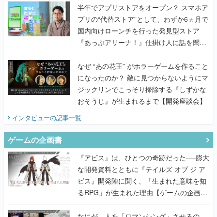
半年でアプリストアをオープン？ スマホア
プリの“代替ストア”として、わずか6ヵ月で
国内向けローンチを行った発見型ストア
『あっぷアリーナ！』仕掛け人に話を聞い
てみた
なぜ “あの花王” がホラーゲームを作ること
になったのか？ 敵に見つからないようにマ
ジックリンでこっそり掃除する『しずかな
おそうじ』が生まれるまで【開発座談会】
インタビュー
の記事一覧
ゲームの企画書
『アビス』は、ひとつの奇跡だった──膨大
な開発資料とともに『テイルズ オブ ジ ア
ビス』開発陣に聞く、「生まれた意味を知
るRPG」が生まれた理由【ゲームの企画
書】
なにが、人を「ロマンシング」させるの