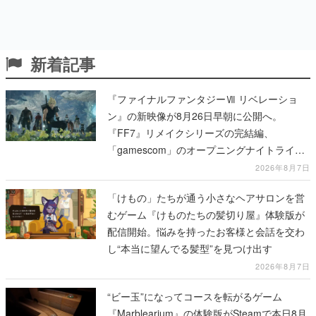
新着記事
『ファイナルファンタジーⅦ リベレーショ
ン』の新映像が8月26日早朝に公開へ。
『FF7』リメイクシリーズの完結編、
「gamescom」のオープニングナイトライブ
にてディレクターの浜口直樹氏が登壇する予
2026年8月7日
定
「けもの」たちが通う小さなヘアサロンを営
むゲーム『けものたちの髪切り屋』体験版が
配信開始。悩みを持ったお客様と会話を交わ
し“本当に望んでる髪型”を見つけ出す
2026年8月7日
“ビー玉”になってコースを転がるゲーム
『Marblearium』の体験版がSteamで本日8月