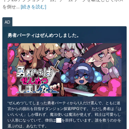
を倒せ...
[続きを読む]
AD
勇者パーティはぜんめつしました。
“ぜんめつ”してしまった勇者パーティから1人だけ選んで、ともに迷
宮からの脱出を目指すダンジョン探索RPGです。 ただし勇者は「は
い/いいえ」しか喋れず、魔法使いは魔法が使えず、戦士は可愛らし
い人形になっていて、僧侶は██を崇拝しています。誰を救うのかを
選ぶのは、あなたです。