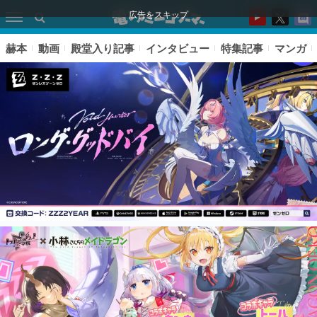
広告をスキップ
赫本
動画
殿堂入り記事
インタビュー
特集記事
マンガ
ピックアップ
電ファミのいま読まれている記事ランキング
アプリセール情報