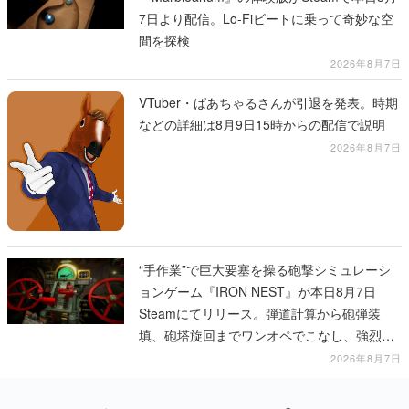
7日より配信。Lo-Fiビートに乗って奇妙な空
間を探検
2026年8月7日
VTuber・ばあちゃるさんが引退を発表。時期
などの詳細は8月9日15時からの配信で説明
2026年8月7日
“手作業”で巨大要塞を操る砲撃シミュレーシ
ョンゲーム『IRON NEST』が本日8月7日
Steamにてリリース。弾道計算から砲弾装
填、砲塔旋回までワンオペでこなし、強烈な
一撃をブチかませるロマンある作品
2026年8月7日