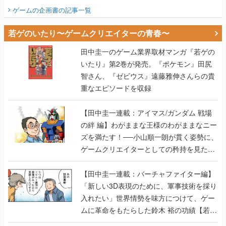
ビュー】
ゲームの企画書
の記事一覧
若ゲのいたり〜ゲームクリエイターの青春〜
田中圭一のゲーム業界取材マンガ『若ゲの
いたり』第2巻が発売。『ポケモン』田尻
智さん、『ゼビウス』遠藤雅伸さんらの貴
重なエピソードを収録
【田中圭一連載：アイマス/ガンダム 戦場
の絆 編】わがままな王様のわがままなニー
ズを満たす！──小山順一朗が貫く姿勢に、
ゲームクリエイターとしての矜持を見た
【若ゲのいたり最終回】
【田中圭一連載：バーチャファイター編】
「新しい3D表現のために、軍事技術を採り
入れたい」世界情勢を味方につけて、ゲー
ムに革命をもたらした鈴木 裕の功績【若ゲ
のいたり】