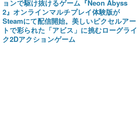
ョンで駆け抜けるゲーム『Neon Abyss
日本のコンテンツ産業やカルチャーに与えた影響を探る企
2』オンラインマルチプレイ体験版が
画です。
Steamにて配信開始。美しいピクセルアー
日本モバイルゲーム産業史
日本のモバイルゲーム史における主要なトピック・タイト
トで彩られた「アビス」に挑むローグライ
ルを網羅するほか、開発者へのインタビューや識者による
解説を掲載。約20年の歴史が一望できる決定版！
ク2Dアクションゲーム
若ゲのいたり〜ゲームクリエイターの青春〜
『うつヌケ』『ペンと箸』等で知られるマンガ家・田中圭
一先生によるゲーム業界レポートマンガです。
なんでゲームは面白い？
ゲーム開発者・hamatsu氏がゲームの魅力を画面や操作の
具体的な形から解き明かしていく、硬派で骨太な評論連載
です。
ゲームが変えた日本語
「経験値」「裏技」「ラスボス」… ゲームにまつわる言葉
の起源や用法の変遷を、コンピューター文化史研究家・タ
イニーP氏が徹底調査。
カテゴリ
特集記事