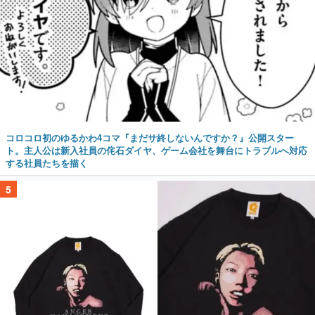
コロコロ初のゆるかわ4コマ『まだサ終しないんですか？』公開スター
ト。主人公は新入社員の侘石ダイヤ、ゲーム会社を舞台にトラブルへ対応
する社員たちを描く
5