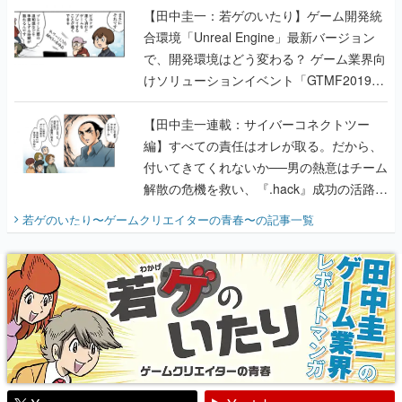
【田中圭一：若ゲのいたり】ゲーム開発統
合環境「Unreal Engine」最新バージョン
で、開発環境はどう変わる？ ゲーム業界向
けソリューションイベント「GTMF2019」
に行って、より理解を深めよう【PR】
【田中圭一連載：サイバーコネクトツー
編】すべての責任はオレが取る。だから、
付いてきてくれないか──男の熱意はチーム
解散の危機を救い、『.hack』成功の活路を
開く。業界の快男児・松山 洋に流れる血は
若ゲのいたり〜ゲームクリエイターの青春〜
の記事一覧
『少年ジャンプ』色だった【若ゲのいた
り】