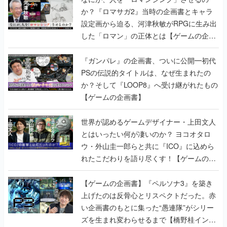
か？『ロマサガ2』当時の企画書とキャラ
設定画から迫る、河津秋敏がRPGに生み出
した「ロマン」の正体とは【ゲームの企画
書】
『ガンパレ』の企画書、ついに公開━初代
PSの伝説的タイトルは、なぜ生まれたの
か？そして『LOOP8』へ受け継がれたもの
【ゲームの企画書】
世界が認めるゲームデザイナー・上田文人
とはいったい何が凄いのか？ ヨコオタロ
ウ・外山圭一郎らと共に『ICO』に込めら
れたこだわりを語り尽くす！【ゲームの企
画書】
【ゲームの企画書】『ペルソナ3』を築き
上げたのは反骨心とリスペクトだった。赤
い企画書のもとに集った“愚連隊”がシリー
ズを生まれ変わらせるまで【橋野桂インタ