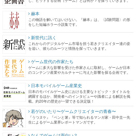
し、ヒットする企画（ゲーム）とは何か？を探っていきます。
赫本
この物語を解いてはいけない。『赫本』は、〈試験問題〉の形
をした短編ホラー小説集です。
新世代に訊く
これからのデジタルゲーム市場を担う若きクリエイター達の姿
を追い、彼らのルーツと情熱を探っていきます。
ゲーム世代の作家たち
ゲームに多大な影響を受けた作家さんに取材し、ゲームが日本
のコンテンツ産業やカルチャーに与えた影響を探る企画です。
日本モバイルゲーム産業史
日本のモバイルゲーム史における主要なトピック・タイトルを
網羅するほか、開発者へのインタビューや識者による解説を掲
載。約20年の歴史が一望できる決定版！
若ゲのいたり〜ゲームクリエイターの青春〜
『うつヌケ』『ペンと箸』等で知られるマンガ家・田中圭一先
生によるゲーム業界レポートマンガです。
なんでゲームは面白い？