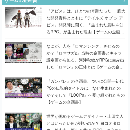
ゲームの企画書
『アビス』は、ひとつの奇跡だった──膨大
な開発資料とともに『テイルズ オブ ジ ア
ビス』開発陣に聞く、「生まれた意味を知
るRPG」が生まれた理由【ゲームの企画
書】
なにが、人を「ロマンシング」させるの
か？『ロマサガ2』当時の企画書とキャラ
設定画から迫る、河津秋敏がRPGに生み出
した「ロマン」の正体とは【ゲームの企画
書】
『ガンパレ』の企画書、ついに公開━初代
PSの伝説的タイトルは、なぜ生まれたの
か？そして『LOOP8』へ受け継がれたもの
【ゲームの企画書】
世界が認めるゲームデザイナー・上田文人
とはいったい何が凄いのか？ ヨコオタロ