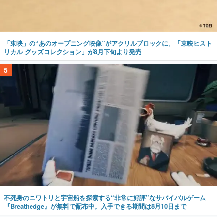
「東映」の“あのオープニング映像”がアクリルブロックに。「東映ヒスト
リカル グッズコレクション」が8月下旬より発売
5
不死身のニワトリと宇宙船を探索する“非常に好評”なサバイバルゲーム
『Breathedge』が無料で配布中。入手できる期間は8月10日まで