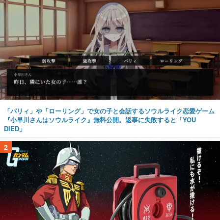
「パリィ」や「ローリング」で女の子と会話するソウルライク恋愛ゲーム
『小早川さんはソウルライク』無料公開。返事に失敗すると「YOU
DIED」
2