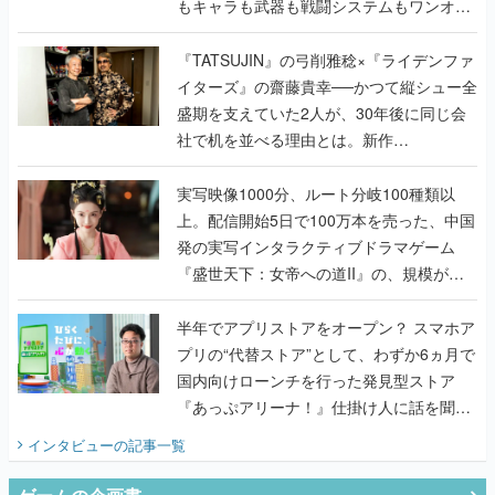
もキャラも武器も戦闘システムもワンオフ
で作り込まれた理由を両ディレクターに聞
く
『TATSUJIN』の弓削雅稔×『ライデンファ
イターズ』の齋藤貴幸──かつて縦シュー全
盛期を支えていた2人が、30年後に同じ会
社で机を並べる理由とは。新作
『TATSUJIN EXTREME』で初タッグを組
んだレジェンド2人に訊く開発秘話
実写映像1000分、ルート分岐100種類以
上。配信開始5日で100万本を売った、中国
発の実写インタラクティブドラマゲーム
『盛世天下：女帝への道II』の、規模が違
うこだわりをプロデューサーに聞いた
半年でアプリストアをオープン？ スマホア
プリの“代替ストア”として、わずか6ヵ月で
国内向けローンチを行った発見型ストア
『あっぷアリーナ！』仕掛け人に話を聞い
てみた
インタビュー
の記事一覧