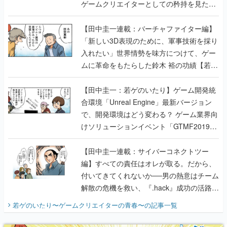
ゲームクリエイターとしての矜持を見た
【若ゲのいたり最終回】
【田中圭一連載：バーチャファイター編】
「新しい3D表現のために、軍事技術を採り
入れたい」世界情勢を味方につけて、ゲー
ムに革命をもたらした鈴木 裕の功績【若ゲ
のいたり】
【田中圭一：若ゲのいたり】ゲーム開発統
合環境「Unreal Engine」最新バージョン
で、開発環境はどう変わる？ ゲーム業界向
けソリューションイベント「GTMF2019」
に行って、より理解を深めよう【PR】
【田中圭一連載：サイバーコネクトツー
編】すべての責任はオレが取る。だから、
付いてきてくれないか──男の熱意はチーム
解散の危機を救い、『.hack』成功の活路を
開く。業界の快男児・松山 洋に流れる血は
若ゲのいたり〜ゲームクリエイターの青春〜
の記事一覧
『少年ジャンプ』色だった【若ゲのいた
り】