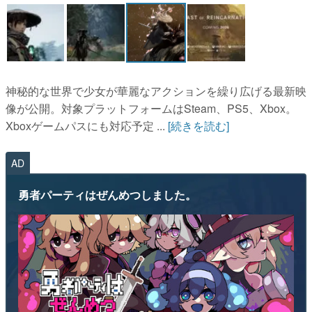
マンガ
女性向け
アプリレビュー
神秘的な世界で少女が華麗なアクションを繰り広げる最新映
その他
像が公開。対象プラットフォームはSteam、PS5、Xbox。
Xboxゲームパスにも対応予定 ...
[続きを読む]
電ファミニコゲーマーとは？
AD
運営：株式会社マレ
勇者パーティはぜんめつしました。