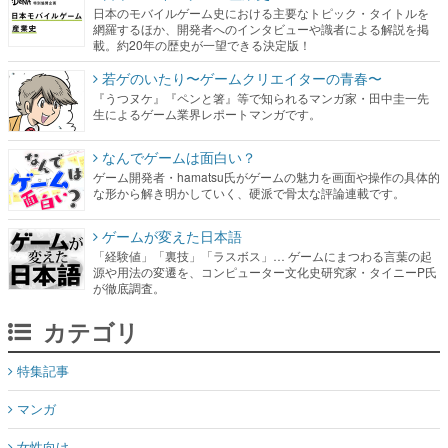
日本のモバイルゲーム史における主要なトピック・タイトルを
網羅するほか、開発者へのインタビューや識者による解説を掲
載。約20年の歴史が一望できる決定版！
若ゲのいたり〜ゲームクリエイターの青春〜
『うつヌケ』『ペンと箸』等で知られるマンガ家・田中圭一先
生によるゲーム業界レポートマンガです。
なんでゲームは面白い？
ゲーム開発者・hamatsu氏がゲームの魅力を画面や操作の具体的
な形から解き明かしていく、硬派で骨太な評論連載です。
ゲームが変えた日本語
「経験値」「裏技」「ラスボス」… ゲームにまつわる言葉の起
源や用法の変遷を、コンピューター文化史研究家・タイニーP氏
が徹底調査。
カテゴリ
特集記事
マンガ
女性向け