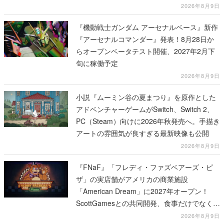
2026年8月9日
『機動戦士ガンダム アーセナルベース』新作
『アーセナルコマンダー』発表！8月28日か
らオープンベータテスト開催、2027年2月下
旬に稼働予定
2026年8月9日
小説『ムーミン谷の夏まつり』を原作とした
アドベンチャーゲームがSwitch、Switch 2、
PC（Steam）向けに2026年秋発売へ。手描き
アートの雰囲気が良すぎる最新映像も公開
2026年8月9日
『FNaF』「フレディ・ファズベアーズ・ピ
ザ」の実店舗がアメリカの商業施設
「American Dream」に2027年オープン！
ScottGamesとの共同開発、食事だけでなくス
テージショーや没入型のホラー体験も楽しめ
2026年8月9日