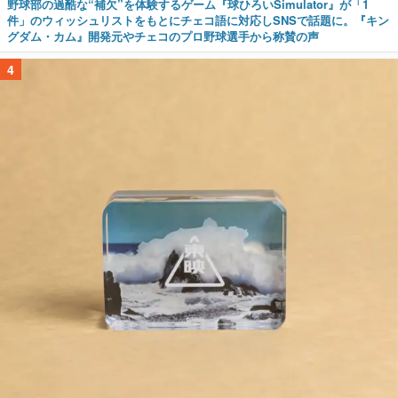
野球部の過酷な“補欠”を体験するゲーム『球ひろいSimulator』が「1
件」のウィッシュリストをもとにチェコ語に対応しSNSで話題に。『キン
グダム・カム』開発元やチェコのプロ野球選手から称賛の声
4