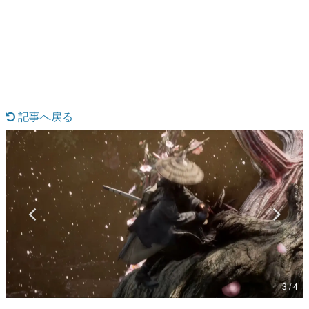
日本のコンテンツ産業やカルチャーに与えた影響を探る企
画です。
日本モバイルゲーム産業史
日本のモバイルゲーム史における主要なトピック・タイト
ルを網羅するほか、開発者へのインタビューや識者による
解説を掲載。約20年の歴史が一望できる決定版！
若ゲのいたり〜ゲームクリエイターの青春〜
『うつヌケ』『ペンと箸』等で知られるマンガ家・田中圭
記事へ戻る
一先生によるゲーム業界レポートマンガです。
なんでゲームは面白い？
ゲーム開発者・hamatsu氏がゲームの魅力を画面や操作の
具体的な形から解き明かしていく、硬派で骨太な評論連載
です。
ゲームが変えた日本語
「経験値」「裏技」「ラスボス」… ゲームにまつわる言葉
の起源や用法の変遷を、コンピューター文化史研究家・タ
イニーP氏が徹底調査。
カテゴリ
3 / 4
特集記事