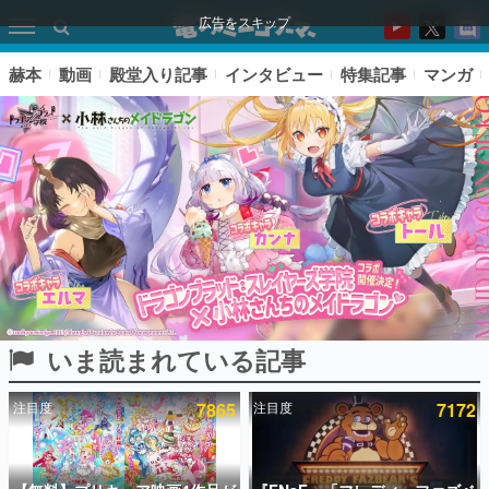
広告をスキップ
赫本
動画
殿堂入り記事
インタビュー
特集記事
マンガ
いま読まれている記事
ピックアップ
注目度
7865
注目度
7172
電ファミのいま読まれている記事ランキング
アプリセール情報