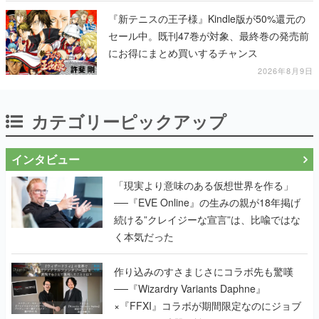
る
『新テニスの王子様』Kindle版が50%還元の
セール中。既刊47巻が対象、最終巻の発売前
にお得にまとめ買いするチャンス
2026年8月9日
カテゴリーピックアップ
インタビュー
「現実より意味のある仮想世界を作る」
──『EVE Online』の生みの親が18年掲げ
続ける”クレイジーな宣言”は、比喩ではな
く本気だった
作り込みのすさまじさにコラボ先も驚嘆
──『Wizardry Variants Daphne』
×『FFXI』コラボが期間限定なのにジョブ