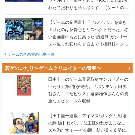
ウ・外山圭一郎らと共に『ICO』に込めら
れたこだわりを語り尽くす！【ゲームの企
画書】
【ゲームの企画書】『ペルソナ3』を築き
上げたのは反骨心とリスペクトだった。赤
い企画書のもとに集った“愚連隊”がシリー
ズを生まれ変わらせるまで【橋野桂インタ
ビュー】
ゲームの企画書
の記事一覧
若ゲのいたり〜ゲームクリエイターの青春〜
田中圭一のゲーム業界取材マンガ『若ゲの
いたり』第2巻が発売。『ポケモン』田尻
智さん、『ゼビウス』遠藤雅伸さんらの貴
重なエピソードを収録
【田中圭一連載：アイマス/ガンダム 戦場
の絆 編】わがままな王様のわがままなニー
ズを満たす！──小山順一朗が貫く姿勢に、