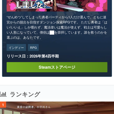
“ぜんめつ”してしまった勇者パーティから1人だけ選んで、ともに迷
宮からの脱出を目指すダンジョン探索RPGです。 ただし勇者は「は
い/いいえ」しか喋れず、魔法使いは魔法が使えず、戦士は可愛らし
い人形になっていて、僧侶は██を崇拝しています。誰を救うのかを
選ぶのは、あなたです。
インディー
RPG
リリース日：2026年第4四半期
Steamストアページ
ランキング
1