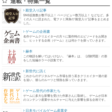
連載・特集一覧
殿堂入り記事
SNS拡散数が数千以上！ ページビュー数万以上！ などなど。多
くの人々に読まれた、電ファミ渾身の“殿堂入り”記事をまとめま
した。
ゲームの企画書
名作ゲームクリエイターの方々に製作時のエピソードをお聞き
し、ヒットする企画（ゲーム）とは何か？を探っていきます。
赫本
この物語を解いてはいけない。『赫本』は、〈試験問題〉の形
をした短編ホラー小説集です。
新世代に訊く
これからのデジタルゲーム市場を担う若きクリエイター達の姿
を追い、彼らのルーツと情熱を探っていきます。
ゲーム世代の作家たち
ゲームに多大な影響を受けた作家さんに取材し、ゲームが日本
のコンテンツ産業やカルチャーに与えた影響を探る企画です。
日本モバイルゲーム産業史