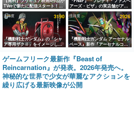
【無料】プリキュア映画4作品が
『FNaF』「フレディ・ファズベ
TVerで新たに配信スタート！な
アーズ・ピザ」の実店舗がアメ
インタビュー
んと2018年～2024年の映画ほぼ
リカの商業施設「American
注目度
3190
注目度
2926
すべてが見放題に、ぶっちゃけ
Dream」に2027年オープン！
連載・特集一覧
ありえないラインナップ
ScottGamesとの共同開発、食
事だけでなくステージショーや
没入型のホラー体験も楽しめる
殿堂入り記事
『機動戦士ガンダム』の「シャ
『機動戦士ガンダム アーセナル
SNS拡散数が数千以上！ ページビュー数万以上！ などな
ど。多くの人々に読まれた、電ファミ渾身の“殿堂入り”記
ア専用ザクⅡ」をイメージした
ベース』新作『アーセナルコマ
事をまとめました。
散水ホースリールが予約開始。
ンダー』発表！8月28日からオ
本体にはシャアのパーソナルマ
ープンベータテスト開催、2027
ゲームフリーク最新作『Beast of
ゲームの企画書
ークやジオン公国軍のエンブレ
年2月下旬に稼働予定
名作ゲームクリエイターの方々に製作時のエピソードをお
Reincarnation』が発表。2026年発売へ。
ム、型式番号などを配置
聞きし、ヒットする企画（ゲーム）とは何か？を探ってい
きます。
神秘的な世界で少女が華麗なアクションを
赫本
繰り広げる最新映像が公開
この物語を解いてはいけない。『赫本』は、〈試験問題〉
の形をした短編ホラー小説集です。
新世代に訊く
これからのデジタルゲーム市場を担う若きクリエイター達
の姿を追い、彼らのルーツと情熱を探っていきます。
ゲーム世代の作家たち
ゲームに多大な影響を受けた作家さんに取材し、ゲームが