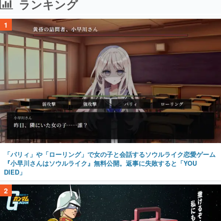
ランキング
1
「パリィ」や「ローリング」で女の子と会話するソウルライク恋愛ゲーム
『小早川さんはソウルライク』無料公開。返事に失敗すると「YOU
DIED」
2