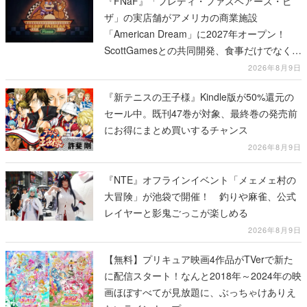
『FNaF』「フレディ・ファズベアーズ・ピ
ザ」の実店舗がアメリカの商業施設
「American Dream」に2027年オープン！
ScottGamesとの共同開発、食事だけでなくス
テージショーや没入型のホラー体験も楽しめ
2026年8月9日
る
『新テニスの王子様』Kindle版が50%還元の
セール中。既刊47巻が対象、最終巻の発売前
にお得にまとめ買いするチャンス
2026年8月9日
『NTE』オフラインイベント「メェメェ村の
大冒険」が池袋で開催！ 釣りや麻雀、公式
レイヤーと影鬼ごっこが楽しめる
2026年8月9日
【無料】プリキュア映画4作品がTVerで新た
に配信スタート！なんと2018年～2024年の映
画ほぼすべてが見放題に、ぶっちゃけありえ