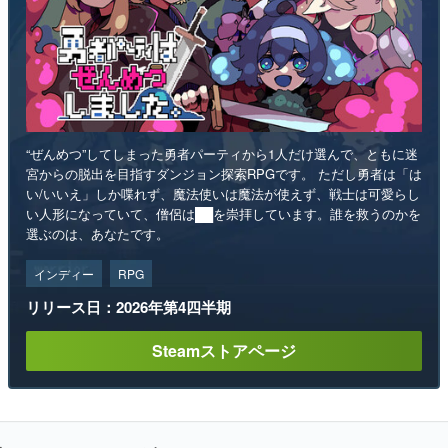
“ぜんめつ”してしまった勇者パーティから1人だけ選んで、ともに迷
宮からの脱出を目指すダンジョン探索RPGです。 ただし勇者は「は
い/いいえ」しか喋れず、魔法使いは魔法が使えず、戦士は可愛らし
い人形になっていて、僧侶は██を崇拝しています。誰を救うのかを
選ぶのは、あなたです。
インディー
RPG
リリース日：2026年第4四半期
Steamストアページ