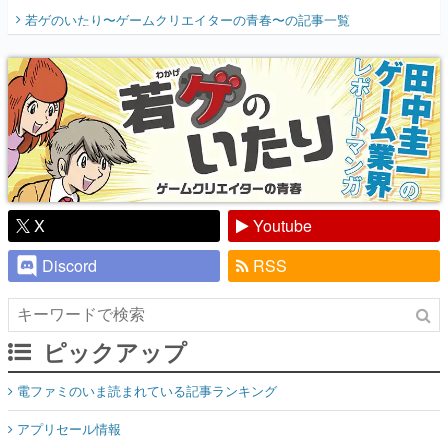
開く。業界の快男児・松山 洋に流れる血は
若ゲのいたり〜ゲームクリエイターの青春〜
の記事一覧
『少年ジャンプ』色だった【若ゲのいた
り】
X
Youtube
Discord
RSS
ピックアップ
電ファミのいま読まれている記事ランキング
アプリセール情報