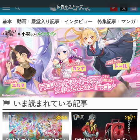
広告をスキップ
赫本
動画
殿堂入り記事
インタビュー
特集記事
マンガ
いま読まれている記事
ピックアップ
注目度
8866
注目度
2871
電ファミのいま読まれている記事ランキング
アプリセール情報