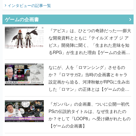
てみた
インタビュー
の記事一覧
ゲームの企画書
『アビス』は、ひとつの奇跡だった──膨大
な開発資料とともに『テイルズ オブ ジ ア
ビス』開発陣に聞く、「生まれた意味を知
るRPG」が生まれた理由【ゲームの企画
書】
なにが、人を「ロマンシング」させるの
か？『ロマサガ2』当時の企画書とキャラ
設定画から迫る、河津秋敏がRPGに生み出
した「ロマン」の正体とは【ゲームの企画
書】
『ガンパレ』の企画書、ついに公開━初代
PSの伝説的タイトルは、なぜ生まれたの
か？そして『LOOP8』へ受け継がれたもの
【ゲームの企画書】