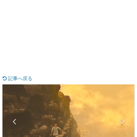
日本のコンテンツ産業やカルチャーに与えた影響を探る企
画です。
日本モバイルゲーム産業史
日本のモバイルゲーム史における主要なトピック・タイト
ルを網羅するほか、開発者へのインタビューや識者による
解説を掲載。約20年の歴史が一望できる決定版！
若ゲのいたり〜ゲームクリエイターの青春〜
『うつヌケ』『ペンと箸』等で知られるマンガ家・田中圭
一先生によるゲーム業界レポートマンガです。
なんでゲームは面白い？
ゲーム開発者・hamatsu氏がゲームの魅力を画面や操作の
記事へ戻る
具体的な形から解き明かしていく、硬派で骨太な評論連載
です。
ゲームが変えた日本語
「経験値」「裏技」「ラスボス」… ゲームにまつわる言葉
の起源や用法の変遷を、コンピューター文化史研究家・タ
イニーP氏が徹底調査。
カテゴリ
特集記事