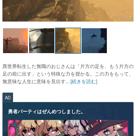
マンガ
3 / 4
女性向け
アプリレビュー
その他
電ファミニコゲーマーとは？
異世界転生した無職のおじさんは「片方の足を、もう片方の
足の前に出す」という特殊な力を授かる。この力をもって、
運営：株式会社マレ
無意味な人生に意味を見出す...
[続きを読む]
AD
勇者パーティはぜんめつしました。