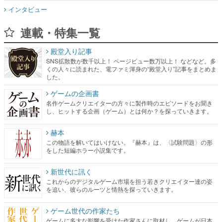
インタビュー
連載・特集一覧
殿堂入り記事
SNS拡散数が数千以上！ ページビュー数万以上！ などなど。多
くの人々に読まれた、電ファミ渾身の“殿堂入り”記事をまとめま
した。
ゲームの企画書
名作ゲームクリエイターの方々に製作時のエピソードをお聞き
し、ヒットする企画（ゲーム）とは何か？を探っていきます。
赫本
この物語を解いてはいけない。『赫本』は、〈試験問題〉の形
をした短編ホラー小説集です。
新世代に訊く
これからのデジタルゲーム市場を担う若きクリエイター達の姿
を追い、彼らのルーツと情熱を探っていきます。
ゲーム世代の作家たち
ゲームに多大な影響を受けた作家さんに取材し、ゲームが日本