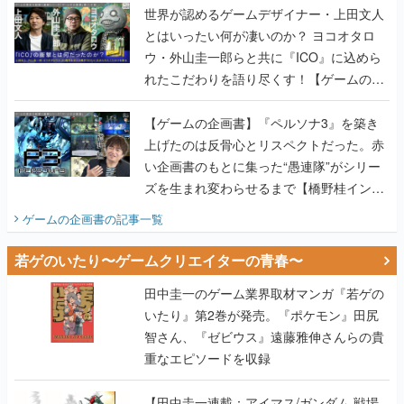
世界が認めるゲームデザイナー・上田文人
とはいったい何が凄いのか？ ヨコオタロ
ウ・外山圭一郎らと共に『ICO』に込めら
れたこだわりを語り尽くす！【ゲームの企
画書】
【ゲームの企画書】『ペルソナ3』を築き
上げたのは反骨心とリスペクトだった。赤
い企画書のもとに集った“愚連隊”がシリー
ズを生まれ変わらせるまで【橋野桂インタ
ビュー】
ゲームの企画書
の記事一覧
若ゲのいたり〜ゲームクリエイターの青春〜
田中圭一のゲーム業界取材マンガ『若ゲの
いたり』第2巻が発売。『ポケモン』田尻
智さん、『ゼビウス』遠藤雅伸さんらの貴
重なエピソードを収録
【田中圭一連載：アイマス/ガンダム 戦場