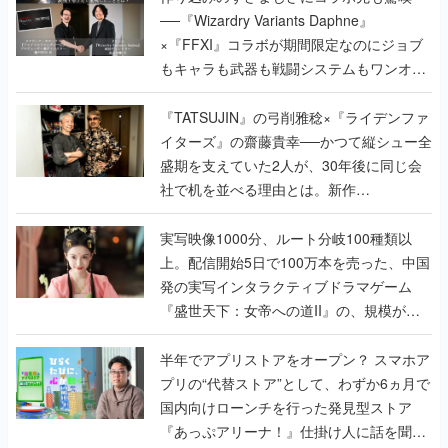
──『Wizardry Variants Daphne』
×『FFXI』コラボが期間限定なのにジョブ
もキャラも武器も戦闘システムもワンオフ
で作り込まれた理由を両ディレクターに聞
く
『TATSUJIN』の弓削雅稔×『ライデンファ
イターズ』の齋藤貴幸──かつて縦シュー全
盛期を支えていた2人が、30年後に同じ会
社で机を並べる理由とは。新作
『TATSUJIN EXTREME』で初タッグを組
んだレジェンド2人に訊く開発秘話
実写映像1000分、ルート分岐100種類以
上。配信開始5日で100万本を売った、中国
発の実写インタラクティブドラマゲーム
『盛世天下：女帝への道II』の、規模が違
うこだわりをプロデューサーに聞いた
半年でアプリストアをオープン？ スマホア
プリの“代替ストア”として、わずか6ヵ月で
国内向けローンチを行った発見型ストア
『あっぷアリーナ！』仕掛け人に話を聞い