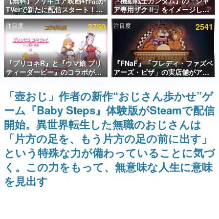
【無料】プリキュア映画4作品が
『機動戦士ガンダム』の「シャ
TVerで新たに配信スタート！な
ア専用ザクⅡ」をイメージした
インタビュー
んと2018年～2024年の映画ほぼ
散水ホースリールが予約開始。
注目度
2750
注目度
2541
すべてが見放題に、ぶっちゃけ
本体にはシャアのパーソナルマ
連載・特集一覧
ありえないラインナップ
ークやジオン公国軍のエンブレ
ム、型式番号などを配置
殿堂入り記事
『プリコネR』と『ウマ娘 プリ
『FNaF』「フレディ・ファズベ
SNS拡散数が数千以上！ ページビュー数万以上！ などな
ど。多くの人々に読まれた、電ファミ渾身の“殿堂入り”記
ティーダービー』のコラボが決
アーズ・ピザ」の実店舗がアメ
事をまとめました。
定！“最大170連無料”の8.5周年
リカの商業施設「American
キャンペーンなども発表
Dream」に2027年オープン！
「壺おじ」作者の新作“おじさん歩かせ”ゲ
ゲームの企画書
ScottGamesとの共同開発、食
名作ゲームクリエイターの方々に製作時のエピソードをお
ーム『Baby Steps』体験版がSteamで配信
事だけでなくステージショーや
聞きし、ヒットする企画（ゲーム）とは何か？を探ってい
没入型のホラー体験も楽しめる
きます。
開始。異世界転生した無職のおじさんは
赫本
「片方の足を、もう片方の足の前に出す」
この物語を解いてはいけない。『赫本』は、〈試験問題〉
という特殊な力が備わっていることに気づ
の形をした短編ホラー小説集です。
く。この力をもって、無意味な人生に意味
新世代に訊く
を見出す
これからのデジタルゲーム市場を担う若きクリエイター達
の姿を追い、彼らのルーツと情熱を探っていきます。
ゲーム世代の作家たち
ゲームに多大な影響を受けた作家さんに取材し、ゲームが