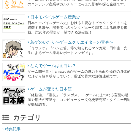
のコンテンツ産業やカルチャーに与えた影響を探る企画です。
日本モバイルゲーム産業史
日本のモバイルゲーム史における主要なトピック・タイトルを
網羅するほか、開発者へのインタビューや識者による解説を掲
載。約20年の歴史が一望できる決定版！
若ゲのいたり〜ゲームクリエイターの青春〜
『うつヌケ』『ペンと箸』等で知られるマンガ家・田中圭一先
生によるゲーム業界レポートマンガです。
なんでゲームは面白い？
ゲーム開発者・hamatsu氏がゲームの魅力を画面や操作の具体的
な形から解き明かしていく、硬派で骨太な評論連載です。
ゲームが変えた日本語
「経験値」「裏技」「ラスボス」… ゲームにまつわる言葉の起
源や用法の変遷を、コンピューター文化史研究家・タイニーP氏
が徹底調査。
カテゴリ
特集記事