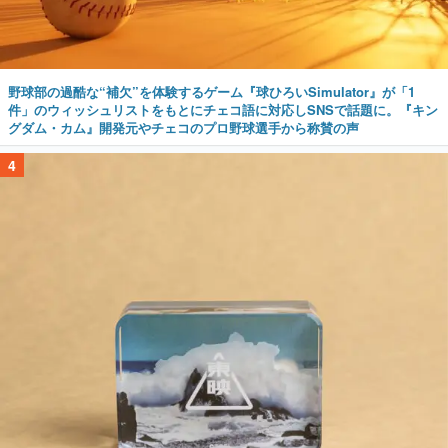
野球部の過酷な“補欠”を体験するゲーム『球ひろいSimulator』が「1
件」のウィッシュリストをもとにチェコ語に対応しSNSで話題に。『キン
グダム・カム』開発元やチェコのプロ野球選手から称賛の声
4