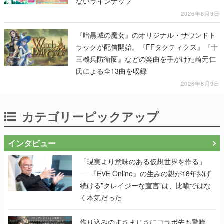
ないラインナップ
2026年8月9日
『暗黒城の魔女』のオリジナル・サウンドト
ラックが配信開始。『FFタクティクス』『十
三機兵防衛圏』などの楽曲を手がけた崎元仁
氏による全13曲を収録
2026年8月9日
カテゴリーピックアップ
インタビュー
「現実より意味のある仮想世界を作る」
──『EVE Online』の生みの親が18年掲げ
続ける”クレイジーな宣言”は、比喩ではな
く本気だった
作り込みのすさまじさにコラボ先も驚嘆