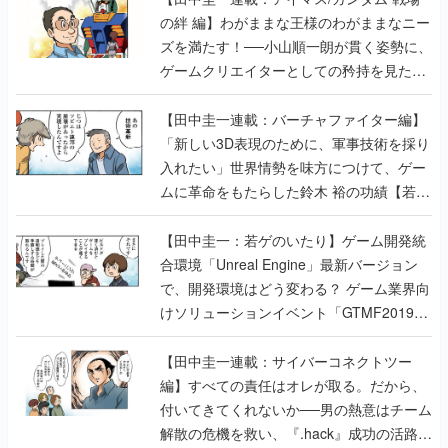
の絆 編】わがままな王様のわがままなニー
ズを満たす！──小山順一朗が貫く姿勢に、
ゲームクリエイターとしての矜持を見た
【若ゲのいたり最終回】
【田中圭一連載：バーチャファイター編】
「新しい3D表現のために、軍事技術を採り
入れたい」世界情勢を味方につけて、ゲー
ムに革命をもたらした鈴木 裕の功績【若ゲ
のいたり】
【田中圭一：若ゲのいたり】ゲーム開発統
合環境「Unreal Engine」最新バージョン
で、開発環境はどう変わる？ ゲーム業界向
けソリューションイベント「GTMF2019」
に行って、より理解を深めよう【PR】
【田中圭一連載：サイバーコネクトツー
編】すべての責任はオレが取る。だから、
付いてきてくれないか──男の熱意はチーム
解散の危機を救い、『.hack』成功の活路を