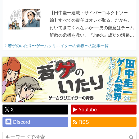
に行って、より理解を深めよう【PR】
【田中圭一連載：サイバーコネクトツー
編】すべての責任はオレが取る。だから、
付いてきてくれないか──男の熱意はチーム
解散の危機を救い、『.hack』成功の活路を
開く。業界の快男児・松山 洋に流れる血は
若ゲのいたり〜ゲームクリエイターの青春〜
の記事一覧
『少年ジャンプ』色だった【若ゲのいた
り】
X
Youtube
Discord
RSS