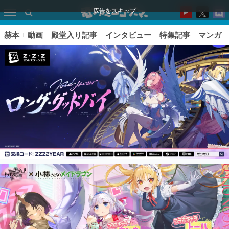
広告をスキップ
赫本
動画
殿堂入り記事
インタビュー
特集記事
マンガ
ピックアップ
電ファミのいま読まれている記事ランキング
アプリセール情報