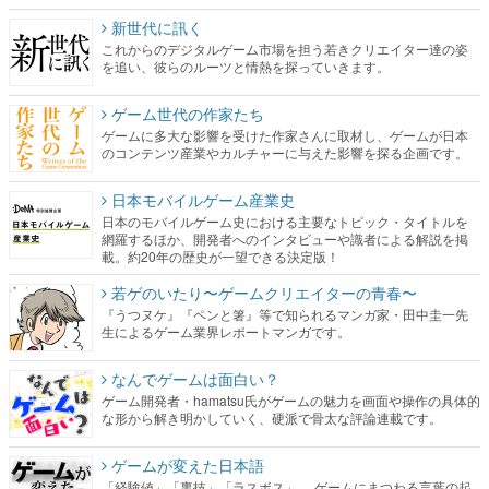
新世代に訊く
これからのデジタルゲーム市場を担う若きクリエイター達の姿
を追い、彼らのルーツと情熱を探っていきます。
ゲーム世代の作家たち
ゲームに多大な影響を受けた作家さんに取材し、ゲームが日本
のコンテンツ産業やカルチャーに与えた影響を探る企画です。
日本モバイルゲーム産業史
日本のモバイルゲーム史における主要なトピック・タイトルを
網羅するほか、開発者へのインタビューや識者による解説を掲
載。約20年の歴史が一望できる決定版！
若ゲのいたり〜ゲームクリエイターの青春〜
『うつヌケ』『ペンと箸』等で知られるマンガ家・田中圭一先
生によるゲーム業界レポートマンガです。
なんでゲームは面白い？
ゲーム開発者・hamatsu氏がゲームの魅力を画面や操作の具体的
な形から解き明かしていく、硬派で骨太な評論連載です。
ゲームが変えた日本語
「経験値」「裏技」「ラスボス」… ゲームにまつわる言葉の起