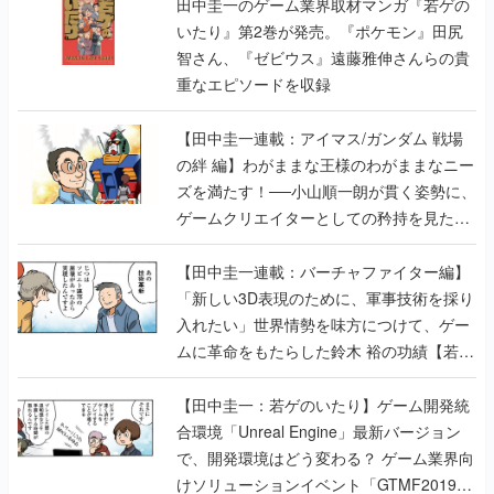
田中圭一のゲーム業界取材マンガ『若ゲの
いたり』第2巻が発売。『ポケモン』田尻
智さん、『ゼビウス』遠藤雅伸さんらの貴
重なエピソードを収録
【田中圭一連載：アイマス/ガンダム 戦場
の絆 編】わがままな王様のわがままなニー
ズを満たす！──小山順一朗が貫く姿勢に、
ゲームクリエイターとしての矜持を見た
【若ゲのいたり最終回】
【田中圭一連載：バーチャファイター編】
「新しい3D表現のために、軍事技術を採り
入れたい」世界情勢を味方につけて、ゲー
ムに革命をもたらした鈴木 裕の功績【若ゲ
のいたり】
【田中圭一：若ゲのいたり】ゲーム開発統
合環境「Unreal Engine」最新バージョン
で、開発環境はどう変わる？ ゲーム業界向
けソリューションイベント「GTMF2019」