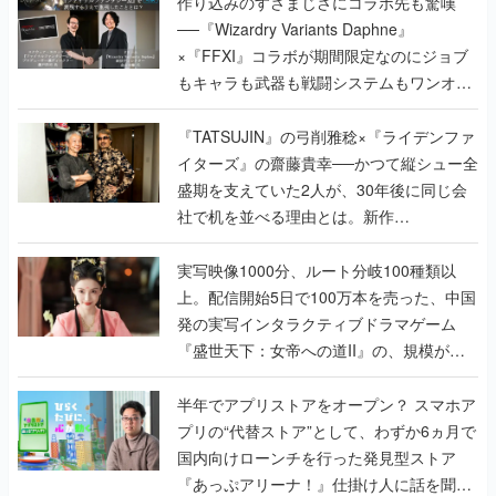
作り込みのすさまじさにコラボ先も驚嘆
──『Wizardry Variants Daphne』
×『FFXI』コラボが期間限定なのにジョブ
もキャラも武器も戦闘システムもワンオフ
で作り込まれた理由を両ディレクターに聞
く
『TATSUJIN』の弓削雅稔×『ライデンファ
イターズ』の齋藤貴幸──かつて縦シュー全
盛期を支えていた2人が、30年後に同じ会
社で机を並べる理由とは。新作
『TATSUJIN EXTREME』で初タッグを組
んだレジェンド2人に訊く開発秘話
実写映像1000分、ルート分岐100種類以
上。配信開始5日で100万本を売った、中国
発の実写インタラクティブドラマゲーム
『盛世天下：女帝への道II』の、規模が違
うこだわりをプロデューサーに聞いた
半年でアプリストアをオープン？ スマホア
プリの“代替ストア”として、わずか6ヵ月で
国内向けローンチを行った発見型ストア
『あっぷアリーナ！』仕掛け人に話を聞い