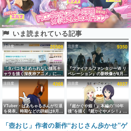
インタビュー
連載・特集一覧
いま読まれている記事
殿堂入り記事
SNS拡散数が数千以上！ ページビュー数万以上！ などな
ど。多くの人々に読まれた、電ファミ渾身の“殿堂入り”記
注目度
25509
注目度
9350
事をまとめました。
ゲームの企画書
名作ゲームクリエイターの方々に製作時のエピソードをお
聞きし、ヒットする企画（ゲーム）とは何か？を探ってい
「タバコを止められない猫耳キ
『ファイナルファンタジーⅦ リ
きます。
ャラを描く深夜枠アニメ」に視
ベレーション』の新映像が8月
聴者の一部から批判意見。違法
26日早朝に公開へ。『FF7』リ
赫本
注目度
4268
注目度
4037
薬物の使用と思しき描写も含め
メイクシリーズの完結編、
この物語を解いてはいけない。『赫本』は、〈試験問題〉
て、BPOが議論を交わす
「gamescom」のオープニング
の形をした短編ホラー小説集です。
ナイトライブにてディレクター
の浜口直樹氏が登壇する予定
新世代に訊く
VTuber・ばあちゃるさんが引退
『超かぐや姫！』本編の“10年
これからのデジタルゲーム市場を担う若きクリエイター達
を発表。時期などの詳細は8月9
後”を描く『超かぐやメシ！』
の姿を追い、彼らのルーツと情熱を探っていきます。
日15時からの配信で説明
Web連載決定。新たなWebマン
ガレーベル「ビビビコミック」
「壺おじ」作者の新作“おじさん歩かせ”ゲ
ゲーム世代の作家たち
にて特別話が掲載スタート、あ
ゲームに多大な影響を受けた作家さんに取材し、ゲームが