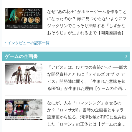
てみた
なぜ “あの花王” がホラーゲームを作ること
になったのか？ 敵に見つからないようにマ
ジックリンでこっそり掃除する『しずかな
おそうじ』が生まれるまで【開発座談会】
インタビュー
の記事一覧
ゲームの企画書
『アビス』は、ひとつの奇跡だった──膨大
な開発資料とともに『テイルズ オブ ジ ア
ビス』開発陣に聞く、「生まれた意味を知
るRPG」が生まれた理由【ゲームの企画
書】
なにが、人を「ロマンシング」させるの
か？『ロマサガ2』当時の企画書とキャラ
設定画から迫る、河津秋敏がRPGに生み出
した「ロマン」の正体とは【ゲームの企画
書】