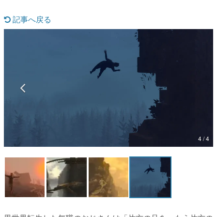
マンガ
記事へ戻る
女性向け
アプリレビュー
その他
電ファミニコゲーマーとは？
運営：株式会社マレ
4 / 4