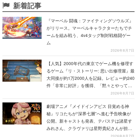
新着記事
『マーベル 闘魂：ファイティングソウルズ』
がリリース。マーベルキャラクターたちでチ
ームを組み戦う、4v4タッグ制対戦格闘ゲー
ム
2026年8月7日
【人気】2000年代の東京でゲーム機を修理す
るゲーム『リ・ストーリー: 思い出修理屋』最
大同接が約1万2000人を記録。レビュー約240
件「非常に好評」を獲得、「黙々とやってし
まった」などの声が相次ぐ
2026年8月7日
劇場アニメ『メイドインアビス 目覚める神
秘』リコたちが“深界七層”へ進む予告映像が
公開。新キャストも発表、テパステは諸星す
みれさん、クラヴァリは星野貴紀さんが担当
する
2026年8月7日