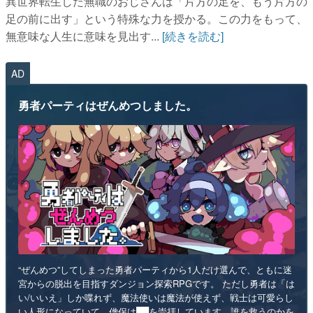
異世界転生した無職のおじさんは「片方の足を、もう片方の
足の前に出す」という特殊な力を授かる。この力をもって、
無意味な人生に意味を見出す...
[続きを読む]
AD
勇者パーティはぜんめつしました。
“ぜんめつ”してしまった勇者パーティから1人だけ選んで、ともに迷
宮からの脱出を目指すダンジョン探索RPGです。 ただし勇者は「は
い/いいえ」しか喋れず、魔法使いは魔法が使えず、戦士は可愛らし
い人形になっていて、僧侶は██を崇拝しています。誰を救うのかを