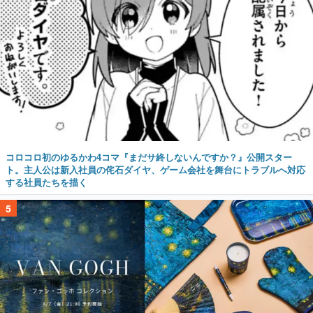
コロコロ初のゆるかわ4コマ『まだサ終しないんですか？』公開スター
ト。主人公は新入社員の侘石ダイヤ、ゲーム会社を舞台にトラブルへ対応
する社員たちを描く
5