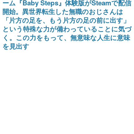
ーム『Baby Steps』体験版がSteamで配信
のお話には…まだ続きがある！
日本のコンテンツ産業やカルチャーに与えた影響を探る企
開始。異世界転生した無職のおじさんは
画です。
「片方の足を、もう片方の足の前に出す」
日本モバイルゲーム産業史
日本のモバイルゲーム史における主要なトピック・タイト
という特殊な力が備わっていることに気づ
ルを網羅するほか、開発者へのインタビューや識者による
解説を掲載。約20年の歴史が一望できる決定版！
く。この力をもって、無意味な人生に意味
若ゲのいたり〜ゲームクリエイターの青春〜
を見出す
『うつヌケ』『ペンと箸』等で知られるマンガ家・田中圭
一先生によるゲーム業界レポートマンガです。
なんでゲームは面白い？
ゲーム開発者・hamatsu氏がゲームの魅力を画面や操作の
具体的な形から解き明かしていく、硬派で骨太な評論連載
です。
ゲームが変えた日本語
「経験値」「裏技」「ラスボス」… ゲームにまつわる言葉
の起源や用法の変遷を、コンピューター文化史研究家・タ
イニーP氏が徹底調査。
カテゴリ
特集記事