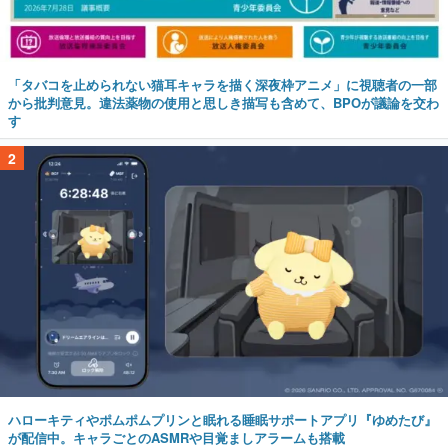
「タバコを止められない猫耳キャラを描く深夜枠アニメ」に視聴者の一部
から批判意見。違法薬物の使用と思しき描写も含めて、BPOが議論を交わ
す
2
ハローキティやポムポムプリンと眠れる睡眠サポートアプリ『ゆめたび』
が配信中。キャラごとのASMRや目覚ましアラームも搭載