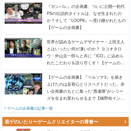
『ガンパレ』の企画書、ついに公開━初代
PSの伝説的タイトルは、なぜ生まれたの
か？そして『LOOP8』へ受け継がれたもの
【ゲームの企画書】
世界が認めるゲームデザイナー・上田文人
とはいったい何が凄いのか？ ヨコオタロ
ウ・外山圭一郎らと共に『ICO』に込めら
れたこだわりを語り尽くす！【ゲームの企
画書】
【ゲームの企画書】『ペルソナ3』を築き
上げたのは反骨心とリスペクトだった。赤
い企画書のもとに集った“愚連隊”がシリー
ズを生まれ変わらせるまで【橋野桂インタ
ビュー】
ゲームの企画書
の記事一覧
若ゲのいたり〜ゲームクリエイターの青春〜