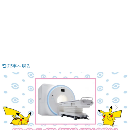
日本のコンテンツ産業やカルチャーに与えた影響を探る企
画です。
日本モバイルゲーム産業史
日本のモバイルゲーム史における主要なトピック・タイト
ルを網羅するほか、開発者へのインタビューや識者による
解説を掲載。約20年の歴史が一望できる決定版！
若ゲのいたり〜ゲームクリエイターの青春〜
『うつヌケ』『ペンと箸』等で知られるマンガ家・田中圭
一先生によるゲーム業界レポートマンガです。
記事へ戻る
なんでゲームは面白い？
ゲーム開発者・hamatsu氏がゲームの魅力を画面や操作の
具体的な形から解き明かしていく、硬派で骨太な評論連載
です。
ゲームが変えた日本語
「経験値」「裏技」「ラスボス」… ゲームにまつわる言葉
の起源や用法の変遷を、コンピューター文化史研究家・タ
イニーP氏が徹底調査。
カテゴリ
特集記事