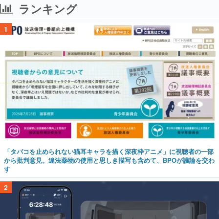
ランキング
1
「タバコを止められない猫耳キャラを描く深夜枠アニメ」に視聴者の一部
から批判意見。違法薬物の使用と思しき描写も含めて、BPOが議論を交わ
す
2