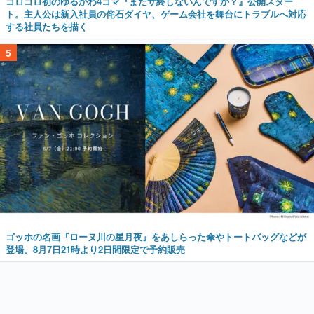
コロコロ初のゆるかわ4コマ『まだサ終しないんですか？』公開スター
ト。主人公は新入社員の侘石ダイヤ、ゲーム会社を舞台にトラブルへ対応
する社員たちを描く
5
ゴッホの名画『ローヌ川の星月夜』をあしらった傘やトートバッグなどが
登場。8月7日21時より2日間限定で予約販売