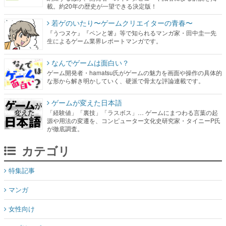
載。約20年の歴史が一望できる決定版！
若ゲのいたり〜ゲームクリエイターの青春〜
『うつヌケ』『ペンと箸』等で知られるマンガ家・田中圭一先
生によるゲーム業界レポートマンガです。
なんでゲームは面白い？
ゲーム開発者・hamatsu氏がゲームの魅力を画面や操作の具体的
な形から解き明かしていく、硬派で骨太な評論連載です。
ゲームが変えた日本語
「経験値」「裏技」「ラスボス」… ゲームにまつわる言葉の起
源や用法の変遷を、コンピューター文化史研究家・タイニーP氏
が徹底調査。
カテゴリ
特集記事
マンガ
女性向け