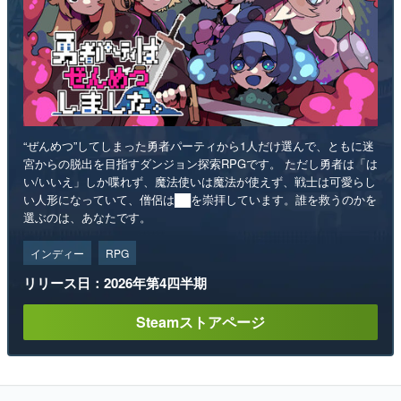
“ぜんめつ”してしまった勇者パーティから1人だけ選んで、ともに迷
宮からの脱出を目指すダンジョン探索RPGです。 ただし勇者は「は
い/いいえ」しか喋れず、魔法使いは魔法が使えず、戦士は可愛らし
い人形になっていて、僧侶は██を崇拝しています。誰を救うのかを
選ぶのは、あなたです。
インディー
RPG
リリース日：2026年第4四半期
Steamストアページ