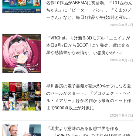
名作10作品がABEMAに初登場。『101匹わん
ちゃん』に『ピーター・パン』、『くまのプ
ーさん』など、毎日1作品が午後3時と夜8時
に2回放送
2026年8月7日
『VRChat』向け新作3Dモデル「ニュイ」が
本日8月7日からBOOTHにて発売。瞳に光る
星や感情豊かな表情が、小悪魔かわいい
2026年8月7日
早川書房の電子書籍が最大50%オフになる夏
のセールがスタート。『プロジェクト・ヘイ
ル・メアリー』ほか名作から最近のヒット作
まで3000点以上が対象に
2026年8月7日
「現実より意味のある仮想世界を作る」
──『EVE Online』の生みの親が18年掲げ続