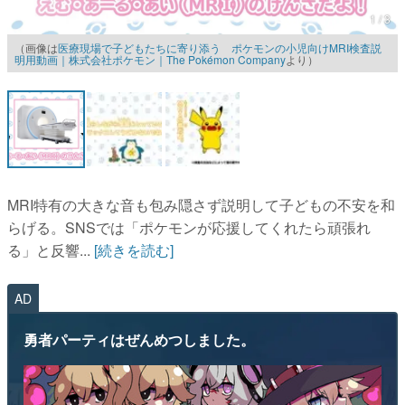
1 / 3
マンガ
（画像は
医療現場で子どもたちに寄り添う ポケモンの小児向けMRI検査説
明用動画｜株式会社ポケモン｜The Pokémon Company
より）
女性向け
アプリレビュー
その他
電ファミニコゲーマーとは？
MRI特有の大きな音も包み隠さず説明して子どもの不安を和
運営：株式会社マレ
らげる。SNSでは「ポケモンが応援してくれたら頑張れ
る」と反響...
[続きを読む]
AD
勇者パーティはぜんめつしました。