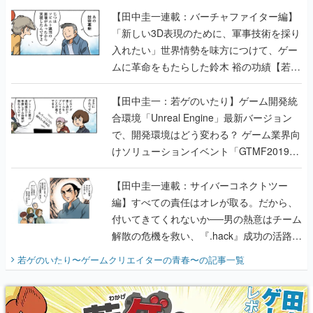
【田中圭一連載：バーチャファイター編】
「新しい3D表現のために、軍事技術を採り
入れたい」世界情勢を味方につけて、ゲー
ムに革命をもたらした鈴木 裕の功績【若ゲ
のいたり】
【田中圭一：若ゲのいたり】ゲーム開発統
合環境「Unreal Engine」最新バージョン
で、開発環境はどう変わる？ ゲーム業界向
けソリューションイベント「GTMF2019」
に行って、より理解を深めよう【PR】
【田中圭一連載：サイバーコネクトツー
編】すべての責任はオレが取る。だから、
付いてきてくれないか──男の熱意はチーム
解散の危機を救い、『.hack』成功の活路を
開く。業界の快男児・松山 洋に流れる血は
若ゲのいたり〜ゲームクリエイターの青春〜
の記事一覧
『少年ジャンプ』色だった【若ゲのいた
り】