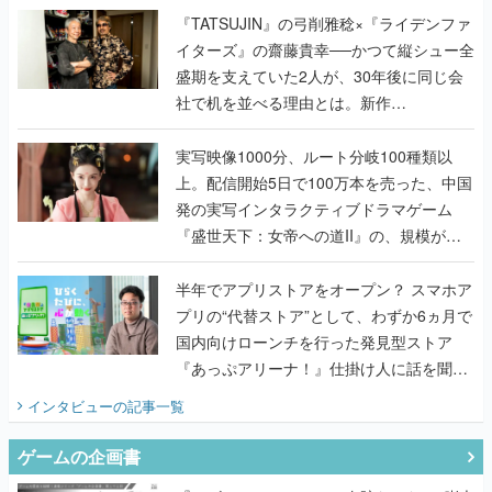
く
『TATSUJIN』の弓削雅稔×『ライデンファ
イターズ』の齋藤貴幸──かつて縦シュー全
盛期を支えていた2人が、30年後に同じ会
社で机を並べる理由とは。新作
『TATSUJIN EXTREME』で初タッグを組
んだレジェンド2人に訊く開発秘話
実写映像1000分、ルート分岐100種類以
上。配信開始5日で100万本を売った、中国
発の実写インタラクティブドラマゲーム
『盛世天下：女帝への道II』の、規模が違
うこだわりをプロデューサーに聞いた
半年でアプリストアをオープン？ スマホア
プリの“代替ストア”として、わずか6ヵ月で
国内向けローンチを行った発見型ストア
『あっぷアリーナ！』仕掛け人に話を聞い
てみた
インタビュー
の記事一覧
ゲームの企画書