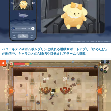
ハローキティやポムポムプリンと眠れる睡眠サポートアプリ『ゆめたび』
が配信中。キャラごとのASMRや目覚ましアラームも搭載
3