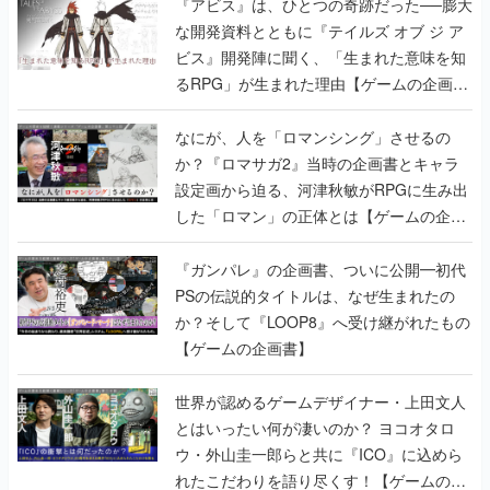
『アビス』は、ひとつの奇跡だった──膨大
な開発資料とともに『テイルズ オブ ジ ア
ビス』開発陣に聞く、「生まれた意味を知
るRPG」が生まれた理由【ゲームの企画
書】
なにが、人を「ロマンシング」させるの
か？『ロマサガ2』当時の企画書とキャラ
設定画から迫る、河津秋敏がRPGに生み出
した「ロマン」の正体とは【ゲームの企画
書】
『ガンパレ』の企画書、ついに公開━初代
PSの伝説的タイトルは、なぜ生まれたの
か？そして『LOOP8』へ受け継がれたもの
【ゲームの企画書】
世界が認めるゲームデザイナー・上田文人
とはいったい何が凄いのか？ ヨコオタロ
ウ・外山圭一郎らと共に『ICO』に込めら
れたこだわりを語り尽くす！【ゲームの企