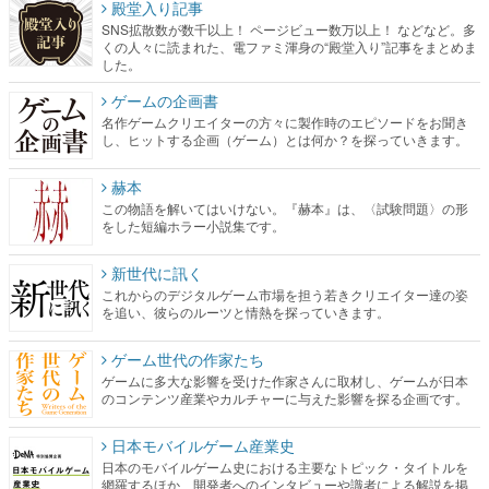
殿堂入り記事
SNS拡散数が数千以上！ ページビュー数万以上！ などなど。多
くの人々に読まれた、電ファミ渾身の“殿堂入り”記事をまとめま
した。
ゲームの企画書
名作ゲームクリエイターの方々に製作時のエピソードをお聞き
し、ヒットする企画（ゲーム）とは何か？を探っていきます。
赫本
この物語を解いてはいけない。『赫本』は、〈試験問題〉の形
をした短編ホラー小説集です。
新世代に訊く
これからのデジタルゲーム市場を担う若きクリエイター達の姿
を追い、彼らのルーツと情熱を探っていきます。
ゲーム世代の作家たち
ゲームに多大な影響を受けた作家さんに取材し、ゲームが日本
のコンテンツ産業やカルチャーに与えた影響を探る企画です。
日本モバイルゲーム産業史
日本のモバイルゲーム史における主要なトピック・タイトルを
網羅するほか、開発者へのインタビューや識者による解説を掲