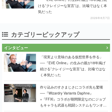
ける”クレイジーな宣言”は、比喩ではなく本
気だった
2026年8月7日
カテゴリーピックアップ
インタビュー
「現実より意味のある仮想世界を作る」
──『EVE Online』の生みの親が18年掲げ
続ける”クレイジーな宣言”は、比喩ではな
く本気だった
作り込みのすさまじさにコラボ先も驚嘆
──『Wizardry Variants Daphne』
×『FFXI』コラボが期間限定なのにジョブ
もキャラも武器も戦闘システムもワンオフ
で作り込まれた理由を両ディレクターに聞