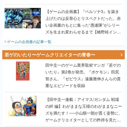
画書】
【ゲームの企画書】『ペルソナ3』を築き
上げたのは反骨心とリスペクトだった。赤
い企画書のもとに集った“愚連隊”がシリー
ズを生まれ変わらせるまで【橋野桂インタ
ビュー】
ゲームの企画書
の記事一覧
若ゲのいたり〜ゲームクリエイターの青春〜
田中圭一のゲーム業界取材マンガ『若ゲの
いたり』第2巻が発売。『ポケモン』田尻
智さん、『ゼビウス』遠藤雅伸さんらの貴
重なエピソードを収録
【田中圭一連載：アイマス/ガンダム 戦場
の絆 編】わがままな王様のわがままなニー
ズを満たす！──小山順一朗が貫く姿勢に、
ゲームクリエイターとしての矜持を見た
【若ゲのいたり最終回】