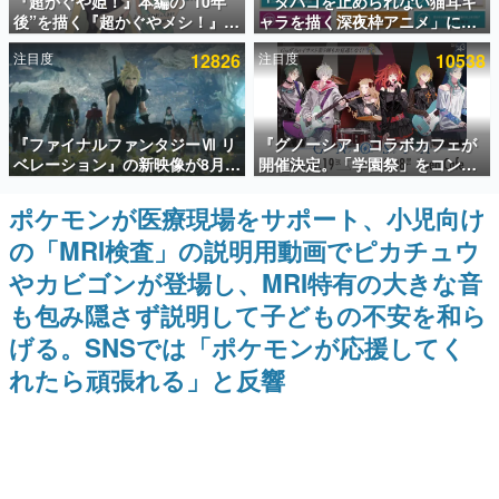
『超かぐや姫！』本編の“10年
「タバコを止められない猫耳キ
後”を描く『超かぐやメシ！』
ャラを描く深夜枠アニメ」に視
インタビュー
Web連載決定。新たなWebマン
聴者の一部から批判意見。違法
注目度
12826
注目度
10538
ガレーベル「ビビビコミック」
薬物の使用と思しき描写も含め
連載・特集一覧
にて特別話が掲載スタート、あ
て、BPOが議論を交わす
のお話には…まだ続きがある！
殿堂入り記事
『ファイナルファンタジーⅦ リ
『グノーシア』コラボカフェが
SNS拡散数が数千以上！ ページビュー数万以上！ などな
ど。多くの人々に読まれた、電ファミ渾身の“殿堂入り”記
ベレーション』の新映像が8月
開催決定。「学園祭」をコンセ
事をまとめました。
26日早朝に公開へ。『FF7』リ
プトに、模擬店やセツやSQ、ラ
メイクシリーズの完結編、
キオたちが学祭バンドを楽しむ
ポケモンが医療現場をサポート、小児向け
ゲームの企画書
「gamescom」のオープニング
様子を切り取った新グッズが展
名作ゲームクリエイターの方々に製作時のエピソードをお
の「MRI検査」の説明用動画でピカチュウ
ナイトライブにてディレクター
開
聞きし、ヒットする企画（ゲーム）とは何か？を探ってい
の浜口直樹氏が登壇する予定
きます。
やカビゴンが登場し、MRI特有の大きな音
赫本
も包み隠さず説明して子どもの不安を和ら
この物語を解いてはいけない。『赫本』は、〈試験問題〉
げる。SNSでは「ポケモンが応援してく
の形をした短編ホラー小説集です。
れたら頑張れる」と反響
新世代に訊く
これからのデジタルゲーム市場を担う若きクリエイター達
の姿を追い、彼らのルーツと情熱を探っていきます。
ゲーム世代の作家たち
ゲームに多大な影響を受けた作家さんに取材し、ゲームが