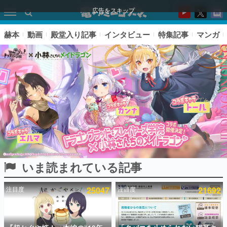
広告をスキップ
赫本
動画
殿堂入り記事
インタビュー
特集記事
マンガ
いま読まれている記事
ピックアップ
注目度
25047
注目度
21692
電ファミのいま読まれている記事ランキング
アプリセール情報