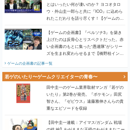
とはいったい何が凄いのか？ ヨコオタロ
ウ・外山圭一郎らと共に『ICO』に込めら
れたこだわりを語り尽くす！【ゲームの企
画書】
【ゲームの企画書】『ペルソナ3』を築き
上げたのは反骨心とリスペクトだった。赤
い企画書のもとに集った“愚連隊”がシリー
ズを生まれ変わらせるまで【橋野桂インタ
ビュー】
ゲームの企画書
の記事一覧
若ゲのいたり〜ゲームクリエイターの青春〜
田中圭一のゲーム業界取材マンガ『若ゲの
いたり』第2巻が発売。『ポケモン』田尻
智さん、『ゼビウス』遠藤雅伸さんらの貴
重なエピソードを収録
【田中圭一連載：アイマス/ガンダム 戦場
の絆 編】わがままな王様のわがままなニー