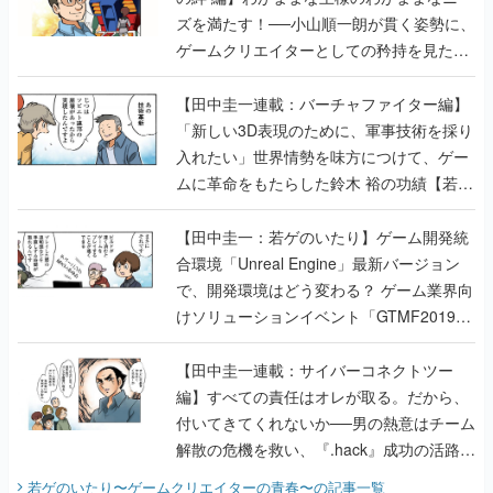
ズを満たす！──小山順一朗が貫く姿勢に、
ゲームクリエイターとしての矜持を見た
【若ゲのいたり最終回】
【田中圭一連載：バーチャファイター編】
「新しい3D表現のために、軍事技術を採り
入れたい」世界情勢を味方につけて、ゲー
ムに革命をもたらした鈴木 裕の功績【若ゲ
のいたり】
【田中圭一：若ゲのいたり】ゲーム開発統
合環境「Unreal Engine」最新バージョン
で、開発環境はどう変わる？ ゲーム業界向
けソリューションイベント「GTMF2019」
に行って、より理解を深めよう【PR】
【田中圭一連載：サイバーコネクトツー
編】すべての責任はオレが取る。だから、
付いてきてくれないか──男の熱意はチーム
解散の危機を救い、『.hack』成功の活路を
開く。業界の快男児・松山 洋に流れる血は
若ゲのいたり〜ゲームクリエイターの青春〜
の記事一覧