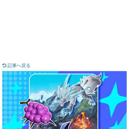
日本のコンテンツ産業やカルチャーに与えた影響を探る企
画です。
日本モバイルゲーム産業史
日本のモバイルゲーム史における主要なトピック・タイト
ルを網羅するほか、開発者へのインタビューや識者による
解説を掲載。約20年の歴史が一望できる決定版！
若ゲのいたり〜ゲームクリエイターの青春〜
『うつヌケ』『ペンと箸』等で知られるマンガ家・田中圭
一先生によるゲーム業界レポートマンガです。
記事へ戻る
なんでゲームは面白い？
ゲーム開発者・hamatsu氏がゲームの魅力を画面や操作の
具体的な形から解き明かしていく、硬派で骨太な評論連載
です。
ゲームが変えた日本語
「経験値」「裏技」「ラスボス」… ゲームにまつわる言葉
の起源や用法の変遷を、コンピューター文化史研究家・タ
イニーP氏が徹底調査。
カテゴリ
特集記事