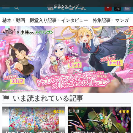
広告をスキップ
赫本
動画
殿堂入り記事
インタビュー
特集記事
マンガ
いま読まれている記事
ピックアップ
注目度
6435
注目度
4906
電ファミのいま読まれている記事ランキング
アプリセール情報