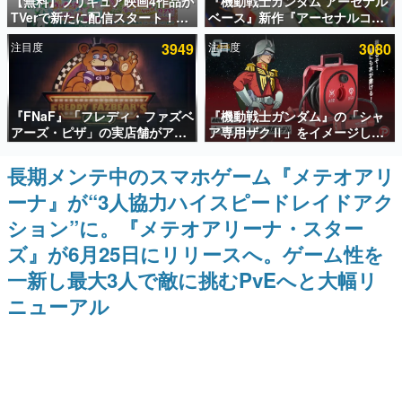
【無料】プリキュア映画4作品が
『機動戦士ガンダム アーセナル
TVerで新たに配信スタート！な
ベース』新作『アーセナルコマ
インタビュー
んと2018年～2024年の映画ほぼ
ンダー』発表！8月28日からオ
注目度
3949
注目度
3080
すべてが見放題に、ぶっちゃけ
ープンベータテスト開催、2027
連載・特集一覧
ありえないラインナップ
年2月下旬に稼働予定
殿堂入り記事
『FNaF』「フレディ・ファズベ
『機動戦士ガンダム』の「シャ
SNS拡散数が数千以上！ ページビュー数万以上！ などな
ど。多くの人々に読まれた、電ファミ渾身の“殿堂入り”記
アーズ・ピザ」の実店舗がアメ
ア専用ザクⅡ」をイメージした
事をまとめました。
リカの商業施設「American
散水ホースリールが予約開始。
Dream」に2027年オープン！
本体にはシャアのパーソナルマ
長期メンテ中のスマホゲーム『メテオアリ
ゲームの企画書
ScottGamesとの共同開発、食
ークやジオン公国軍のエンブレ
名作ゲームクリエイターの方々に製作時のエピソードをお
ーナ』が“3人協力ハイスピードレイドアク
事だけでなくステージショーや
ム、型式番号などを配置
聞きし、ヒットする企画（ゲーム）とは何か？を探ってい
没入型のホラー体験も楽しめる
きます。
ション”に。『メテオアリーナ・スター
赫本
ズ』が6月25日にリリースへ。ゲーム性を
この物語を解いてはいけない。『赫本』は、〈試験問題〉
一新し最大3人で敵に挑むPvEへと大幅リ
の形をした短編ホラー小説集です。
ニューアル
新世代に訊く
これからのデジタルゲーム市場を担う若きクリエイター達
の姿を追い、彼らのルーツと情熱を探っていきます。
ゲーム世代の作家たち
ゲームに多大な影響を受けた作家さんに取材し、ゲームが