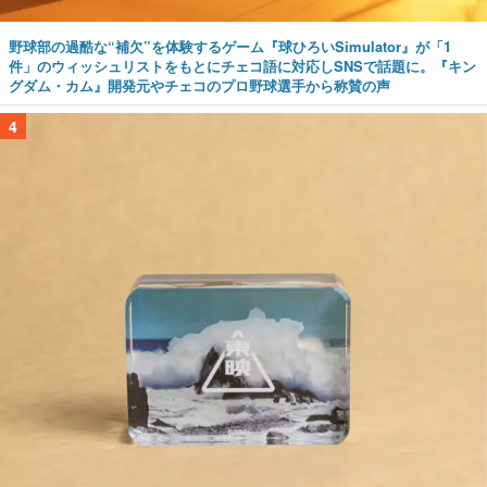
野球部の過酷な“補欠”を体験するゲーム『球ひろいSimulator』が「1
件」のウィッシュリストをもとにチェコ語に対応しSNSで話題に。『キン
グダム・カム』開発元やチェコのプロ野球選手から称賛の声
4