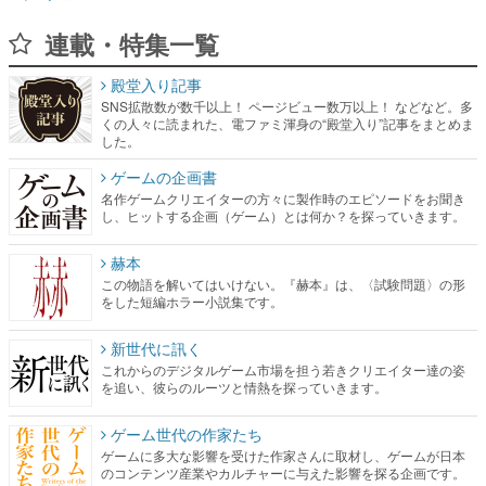
連載・特集一覧
殿堂入り記事
SNS拡散数が数千以上！ ページビュー数万以上！ などなど。多
くの人々に読まれた、電ファミ渾身の“殿堂入り”記事をまとめま
した。
ゲームの企画書
名作ゲームクリエイターの方々に製作時のエピソードをお聞き
し、ヒットする企画（ゲーム）とは何か？を探っていきます。
赫本
この物語を解いてはいけない。『赫本』は、〈試験問題〉の形
をした短編ホラー小説集です。
新世代に訊く
これからのデジタルゲーム市場を担う若きクリエイター達の姿
を追い、彼らのルーツと情熱を探っていきます。
ゲーム世代の作家たち
ゲームに多大な影響を受けた作家さんに取材し、ゲームが日本
のコンテンツ産業やカルチャーに与えた影響を探る企画です。