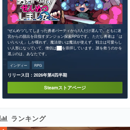
“ぜんめつ”してしまった勇者パーティから1人だけ選んで、ともに迷
宮からの脱出を目指すダンジョン探索RPGです。 ただし勇者は「は
い/いいえ」しか喋れず、魔法使いは魔法が使えず、戦士は可愛らし
い人形になっていて、僧侶は██を崇拝しています。誰を救うのかを
選ぶのは、あなたです。
インディー
RPG
リリース日：2026年第4四半期
Steamストアページ
ランキング