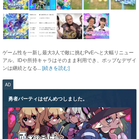
ゲーム性を一新し最大3人で敵に挑むPvEへと大幅リニュー
アル。IDや所持キャラはそのまま利用でき、ポップなデザイ
ンは継続となる...
[続きを読む]
AD
勇者パーティはぜんめつしました。