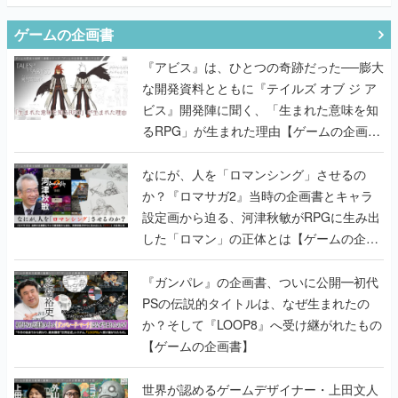
ゲームの企画書
『アビス』は、ひとつの奇跡だった──膨大
な開発資料とともに『テイルズ オブ ジ ア
ビス』開発陣に聞く、「生まれた意味を知
るRPG」が生まれた理由【ゲームの企画
書】
なにが、人を「ロマンシング」させるの
か？『ロマサガ2』当時の企画書とキャラ
設定画から迫る、河津秋敏がRPGに生み出
した「ロマン」の正体とは【ゲームの企画
書】
『ガンパレ』の企画書、ついに公開━初代
PSの伝説的タイトルは、なぜ生まれたの
か？そして『LOOP8』へ受け継がれたもの
【ゲームの企画書】
世界が認めるゲームデザイナー・上田文人