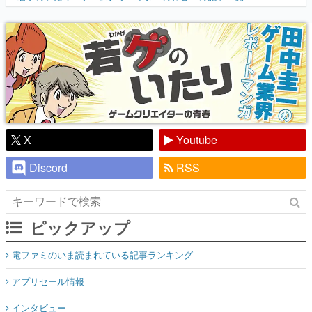
『少年ジャンプ』色だった【若ゲのいた
り】
X
Youtube
Discord
RSS
ピックアップ
電ファミのいま読まれている記事ランキング
アプリセール情報
インタビュー