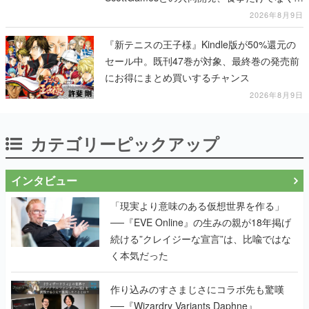
テージショーや没入型のホラー体験も楽しめ
2026年8月9日
る
『新テニスの王子様』Kindle版が50%還元の
セール中。既刊47巻が対象、最終巻の発売前
にお得にまとめ買いするチャンス
2026年8月9日
カテゴリーピックアップ
インタビュー
「現実より意味のある仮想世界を作る」
──『EVE Online』の生みの親が18年掲げ
続ける”クレイジーな宣言”は、比喩ではな
く本気だった
作り込みのすさまじさにコラボ先も驚嘆
──『Wizardry Variants Daphne』