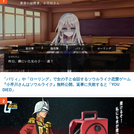
1
「パリィ」や「ローリング」で女の子と会話するソウルライク恋愛ゲーム
『小早川さんはソウルライク』無料公開。返事に失敗すると「YOU
DIED」
2