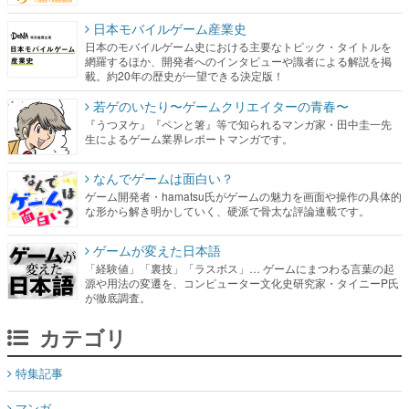
日本モバイルゲーム産業史
日本のモバイルゲーム史における主要なトピック・タイトルを
網羅するほか、開発者へのインタビューや識者による解説を掲
載。約20年の歴史が一望できる決定版！
若ゲのいたり〜ゲームクリエイターの青春〜
『うつヌケ』『ペンと箸』等で知られるマンガ家・田中圭一先
生によるゲーム業界レポートマンガです。
なんでゲームは面白い？
ゲーム開発者・hamatsu氏がゲームの魅力を画面や操作の具体的
な形から解き明かしていく、硬派で骨太な評論連載です。
ゲームが変えた日本語
「経験値」「裏技」「ラスボス」… ゲームにまつわる言葉の起
源や用法の変遷を、コンピューター文化史研究家・タイニーP氏
が徹底調査。
カテゴリ
特集記事
マンガ