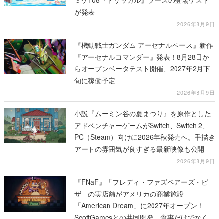
が発表
2026年8月9日
『機動戦士ガンダム アーセナルベース』新作
『アーセナルコマンダー』発表！8月28日か
らオープンベータテスト開催、2027年2月下
旬に稼働予定
2026年8月9日
小説『ムーミン谷の夏まつり』を原作とした
アドベンチャーゲームがSwitch、Switch 2、
PC（Steam）向けに2026年秋発売へ。手描き
アートの雰囲気が良すぎる最新映像も公開
2026年8月9日
『FNaF』「フレディ・ファズベアーズ・ピ
ザ」の実店舗がアメリカの商業施設
「American Dream」に2027年オープン！
ScottGamesとの共同開発、食事だけでなくス