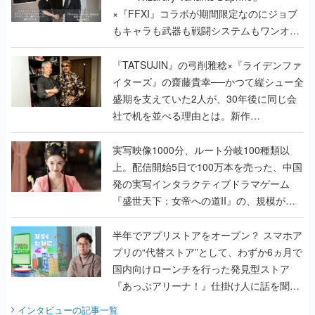
×『FFXI』コラボが期間限定なのにジョブ
もキャラも武器も戦闘システムもワンオフ
で作り込まれた理由を両ディレクターに聞
く
『TATSUJIN』の弓削雅稔×『ライデンファ
イターズ』の齋藤貴幸──かつて縦シュー全
盛期を支えていた2人が、30年後に同じ会
社で机を並べる理由とは。新作
『TATSUJIN EXTREME』で初タッグを組
んだレジェンド2人に訊く開発秘話
実写映像1000分、ルート分岐100種類以
上。配信開始5日で100万本を売った、中国
発の実写インタラクティブドラマゲーム
『盛世天下：女帝への道II』の、規模が違
うこだわりをプロデューサーに聞いた
半年でアプリストアをオープン？ スマホア
プリの“代替ストア”として、わずか6ヵ月で
国内向けローンチを行った発見型ストア
『あっぷアリーナ！』仕掛け人に話を聞い
てみた
インタビュー
の記事一覧