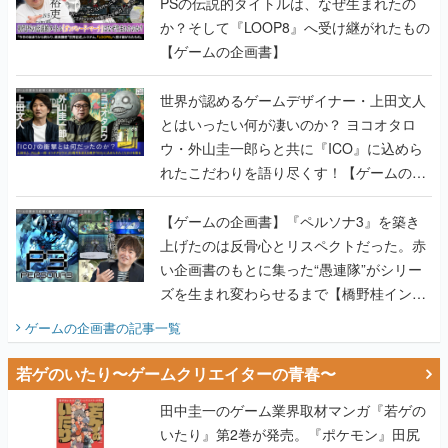
PSの伝説的タイトルは、なぜ生まれたの
か？そして『LOOP8』へ受け継がれたもの
【ゲームの企画書】
世界が認めるゲームデザイナー・上田文人
とはいったい何が凄いのか？ ヨコオタロ
ウ・外山圭一郎らと共に『ICO』に込めら
れたこだわりを語り尽くす！【ゲームの企
画書】
【ゲームの企画書】『ペルソナ3』を築き
上げたのは反骨心とリスペクトだった。赤
い企画書のもとに集った“愚連隊”がシリー
ズを生まれ変わらせるまで【橋野桂インタ
ビュー】
ゲームの企画書
の記事一覧
若ゲのいたり〜ゲームクリエイターの青春〜
田中圭一のゲーム業界取材マンガ『若ゲの
いたり』第2巻が発売。『ポケモン』田尻