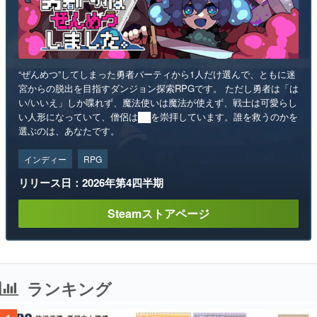
“ぜんめつ”してしまった勇者パーティから1人だけ選んで、ともに迷
宮からの脱出を目指すダンジョン探索RPGです。 ただし勇者は「は
い/いいえ」しか喋れず、魔法使いは魔法が使えず、戦士は可愛らし
い人形になっていて、僧侶は██を崇拝しています。誰を救うのかを
選ぶのは、あなたです。
インディー
RPG
リリース日：2026年第4四半期
Steamストアページ
ランキング