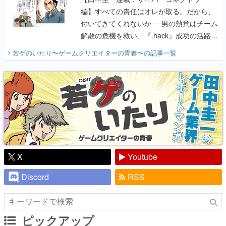
編】すべての責任はオレが取る。だから、
付いてきてくれないか──男の熱意はチーム
解散の危機を救い、『.hack』成功の活路を
開く。業界の快男児・松山 洋に流れる血は
若ゲのいたり〜ゲームクリエイターの青春〜
の記事一覧
『少年ジャンプ』色だった【若ゲのいた
り】
X
Youtube
Discord
RSS
ピックアップ