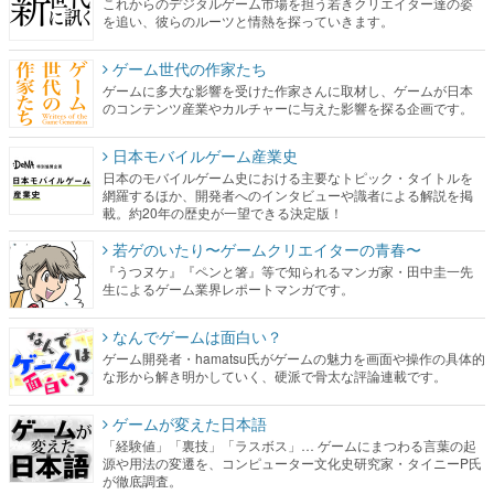
これからのデジタルゲーム市場を担う若きクリエイター達の姿
を追い、彼らのルーツと情熱を探っていきます。
ゲーム世代の作家たち
ゲームに多大な影響を受けた作家さんに取材し、ゲームが日本
のコンテンツ産業やカルチャーに与えた影響を探る企画です。
日本モバイルゲーム産業史
日本のモバイルゲーム史における主要なトピック・タイトルを
網羅するほか、開発者へのインタビューや識者による解説を掲
載。約20年の歴史が一望できる決定版！
若ゲのいたり〜ゲームクリエイターの青春〜
『うつヌケ』『ペンと箸』等で知られるマンガ家・田中圭一先
生によるゲーム業界レポートマンガです。
なんでゲームは面白い？
ゲーム開発者・hamatsu氏がゲームの魅力を画面や操作の具体的
な形から解き明かしていく、硬派で骨太な評論連載です。
ゲームが変えた日本語
「経験値」「裏技」「ラスボス」… ゲームにまつわる言葉の起
源や用法の変遷を、コンピューター文化史研究家・タイニーP氏
が徹底調査。