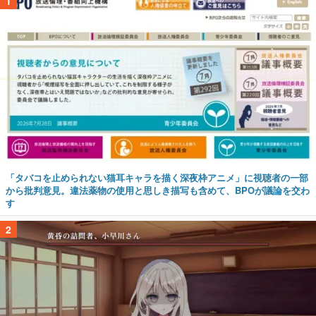
1
「タバコを止められない猫耳キャラを描く深夜枠アニメ」に視聴者の一部
から批判意見。違法薬物の使用と思しき描写も含めて、BPOが議論を交わ
す
2