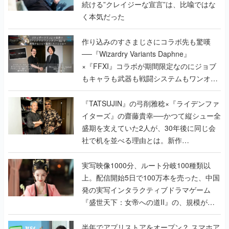
続ける”クレイジーな宣言”は、比喩ではな
く本気だった
作り込みのすさまじさにコラボ先も驚嘆
──『Wizardry Variants Daphne』
×『FFXI』コラボが期間限定なのにジョブ
もキャラも武器も戦闘システムもワンオフ
で作り込まれた理由を両ディレクターに聞
く
『TATSUJIN』の弓削雅稔×『ライデンファ
イターズ』の齋藤貴幸──かつて縦シュー全
盛期を支えていた2人が、30年後に同じ会
社で机を並べる理由とは。新作
『TATSUJIN EXTREME』で初タッグを組
んだレジェンド2人に訊く開発秘話
実写映像1000分、ルート分岐100種類以
上。配信開始5日で100万本を売った、中国
発の実写インタラクティブドラマゲーム
『盛世天下：女帝への道II』の、規模が違
うこだわりをプロデューサーに聞いた
半年でアプリストアをオープン？ スマホア