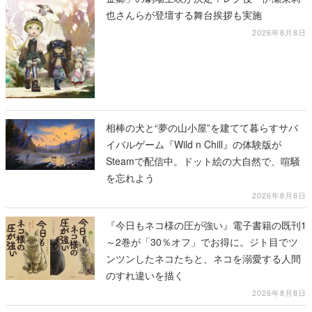
也さんらが登壇する舞台挨拶も実施
2026年8月8日
相棒の犬と“夢の山小屋”を建てて暮らすサバ
イバルゲーム『Wild n Chill』の体験版が
Steamで配信中。ドット絵の大自然で、喧騒
を忘れよう
2026年8月8日
『今日もネコ様の圧が強い』電子書籍の既刊1
～2巻が「30％オフ」でお得に。ジト目でツ
ンツンしたネコたちと、ネコを溺愛する人間
のすれ違いを描く
2026年8月8日