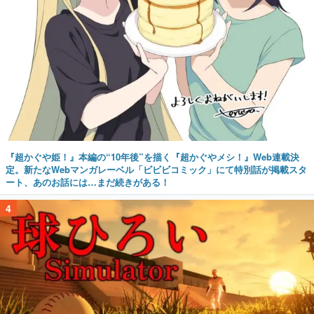
『超かぐや姫！』本編の“10年後”を描く『超かぐやメシ！』Web連載決
定。新たなWebマンガレーベル「ビビビコミック」にて特別話が掲載スタ
ート、あのお話には…まだ続きがある！
4