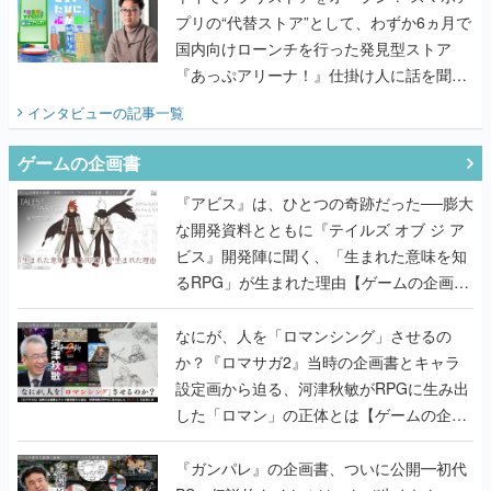
プリの“代替ストア”として、わずか6ヵ月で
国内向けローンチを行った発見型ストア
『あっぷアリーナ！』仕掛け人に話を聞い
てみた
インタビュー
の記事一覧
ゲームの企画書
『アビス』は、ひとつの奇跡だった──膨大
な開発資料とともに『テイルズ オブ ジ ア
ビス』開発陣に聞く、「生まれた意味を知
るRPG」が生まれた理由【ゲームの企画
書】
なにが、人を「ロマンシング」させるの
か？『ロマサガ2』当時の企画書とキャラ
設定画から迫る、河津秋敏がRPGに生み出
した「ロマン」の正体とは【ゲームの企画
書】
『ガンパレ』の企画書、ついに公開━初代