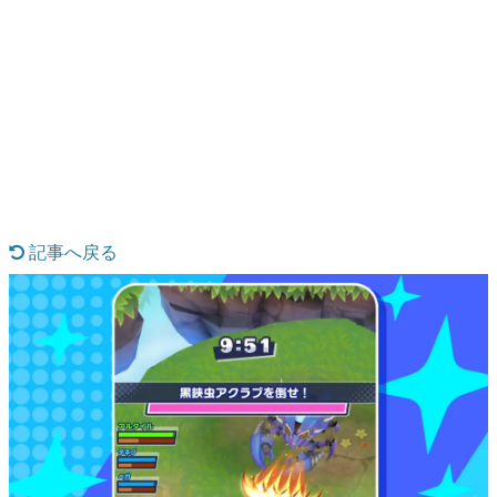
日本のコンテンツ産業やカルチャーに与えた影響を探る企
画です。
日本モバイルゲーム産業史
日本のモバイルゲーム史における主要なトピック・タイト
ルを網羅するほか、開発者へのインタビューや識者による
解説を掲載。約20年の歴史が一望できる決定版！
若ゲのいたり〜ゲームクリエイターの青春〜
『うつヌケ』『ペンと箸』等で知られるマンガ家・田中圭
一先生によるゲーム業界レポートマンガです。
記事へ戻る
なんでゲームは面白い？
ゲーム開発者・hamatsu氏がゲームの魅力を画面や操作の
具体的な形から解き明かしていく、硬派で骨太な評論連載
です。
ゲームが変えた日本語
「経験値」「裏技」「ラスボス」… ゲームにまつわる言葉
の起源や用法の変遷を、コンピューター文化史研究家・タ
イニーP氏が徹底調査。
カテゴリ
特集記事