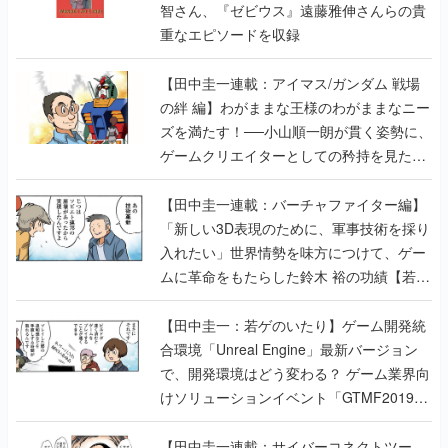
智さん、『ゼビウス』遠藤雅伸さんらの貴
重なエピソードを収録
【田中圭一連載：アイマス/ガンダム 戦場
の絆 編】わがままな王様のわがままなニー
ズを満たす！──小山順一朗が貫く姿勢に、
ゲームクリエイターとしての矜持を見た
【若ゲのいたり最終回】
【田中圭一連載：バーチャファイター編】
「新しい3D表現のために、軍事技術を採り
入れたい」世界情勢を味方につけて、ゲー
ムに革命をもたらした鈴木 裕の功績【若ゲ
のいたり】
【田中圭一：若ゲのいたり】ゲーム開発統
合環境「Unreal Engine」最新バージョン
で、開発環境はどう変わる？ ゲーム業界向
けソリューションイベント「GTMF2019」
に行って、より理解を深めよう【PR】
【田中圭一連載：サイバーコネクトツー