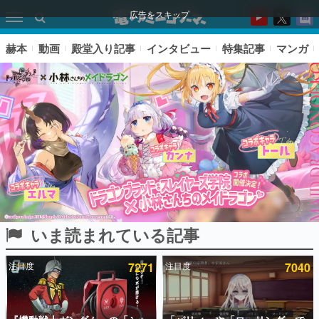
広告をスキップ
赫本
動画
殿堂入り記事
インタビュー
特集記事
マンガ
いま読まれている記事
ピックアップ
注目度
7271
注目度
7040
電ファミのいま読まれている記事ランキング
アプリセール情報