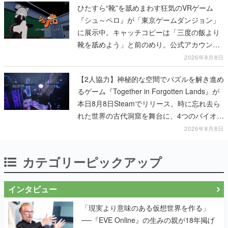
ひたすら“靴”を舐めまわす狂気のVRゲーム
『シュ～ペロ』が「東京ゲームダンジョン」
に展示中。キャッチコピーは「三度の飯より
靴を舐めよう」と前のめり。公式アカウント
も開設され、2026年リリースに向けて開発中
2026年8月8日
【2人協力】神秘的な空間でパズルを解き進め
るゲーム『Together in Forgotten Lands』が
本日8月8日Steamでリリース。時に忘れ去ら
れた世界の古代洞窟を舞台に、4つのバイオー
ムを探索しながら脱出を目指す
2026年8月8日
カテゴリーピックアップ
インタビュー
「現実より意味のある仮想世界を作る」
──『EVE Online』の生みの親が18年掲げ