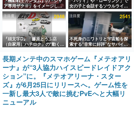
『機動戦士ガンダム』の「シャ
「パリィ」や「ローリング」で
ア専用ザクⅡ」をイメージした
女の子と会話するソウルライク
インタビュー
散水ホースリールが予約開始。
恋愛ゲーム『小早川さんはソウ
注目度
2948
注目度
2541
本体にはシャアのパーソナルマ
ルライク』無料公開。返事に失
連載・特集一覧
ークやジオン公国軍のエンブレ
敗すると「YOU DIED」
ム、型式番号などを配置
殿堂入り記事
『頭文字D』「藤原とうふ店
不死身のニワトリと宇宙船を探
SNS拡散数が数千以上！ ページビュー数万以上！ などな
ど。多くの人々に読まれた、電ファミ渾身の“殿堂入り”記
（自家用）ハチロク」の“動くテ
索する“非常に好評”なサバイバ
事をまとめました。
ィッシュケース”が買えるポップ
ルゲーム『Breathedge』が無
アップショップが開催へ。マン
料で配布中。入手できる期間は8
長期メンテ中のスマホゲーム『メテオアリ
ゲームの企画書
ガの舞台である群馬の「イオン
月10日まで
名作ゲームクリエイターの方々に製作時のエピソードをお
ーナ』が“3人協力ハイスピードレイドアク
モール高崎」にて、8月11日か
聞きし、ヒットする企画（ゲーム）とは何か？を探ってい
ら8月20日までの期間限定で開
きます。
ション”に。『メテオアリーナ・スター
催予定
赫本
ズ』が6月25日にリリースへ。ゲーム性を
この物語を解いてはいけない。『赫本』は、〈試験問題〉
一新し最大3人で敵に挑むPvEへと大幅リ
の形をした短編ホラー小説集です。
ニューアル
新世代に訊く
これからのデジタルゲーム市場を担う若きクリエイター達
の姿を追い、彼らのルーツと情熱を探っていきます。
ゲーム世代の作家たち
ゲームに多大な影響を受けた作家さんに取材し、ゲームが