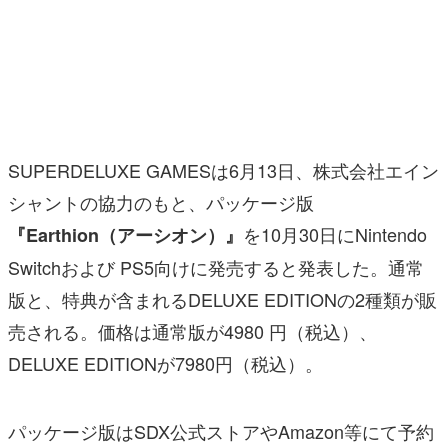
マンガ
女性向け
アプリレビュー
その他
SUPERDELUXE GAMESは6月13日、株式会社エイン
シャントの協力のもと、パッケージ版
電ファミニコゲーマーとは？
を10月30日にNintendo
『Earthion（アーシオン）』
運営：株式会社マレ
Switchおよび PS5向けに発売すると発表した。通常
版と、特典が含まれるDELUXE EDITIONの2種類が販
売される。価格は通常版が4980 円（税込）、
DELUXE EDITIONが7980円（税込）。
パッケージ版はSDX公式ストアやAmazon等にて予約