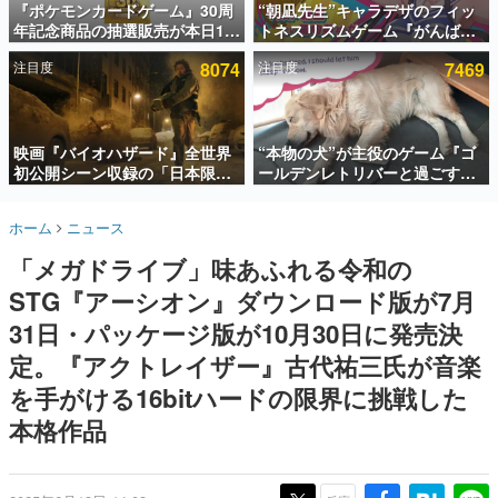
『ポケモンカードゲーム』30周
“朝凪先生”キャラデザのフィッ
年記念商品の抽選販売が本日12
トネスリズムゲーム『がんば
インタビュー
時より開始。拡張パック「30th
れ！チアリズム』Steamストア
注目度
8074
注目度
7469
CELEBRATION」のボックス
ページが公開。キャラクターの
連載・特集一覧
に、「プレミアムデッキセット
CVは陽向葵ゅかさん
エーフィ・ブラッキー」
殿堂入り記事
「FUTURISTIC BOX」の計3商
SNS拡散数が数千以上！ ページビュー数万以上！ などな
品
映画『バイオハザード』全世界
“本物の犬”が主役のゲーム『ゴ
ど。多くの人々に読まれた、電ファミ渾身の“殿堂入り”記
初公開シーン収録の「日本限
ールデンレトリバーと過ごす
事をまとめました。
定」予告映像が解禁。バイオの
日々』が最高すぎる。開発者の
日（8月10日）にあわせて、
愛犬「ピチュー」と一緒にのん
ゲームの企画書
ホーム
ニュース
「ラクーンシティ総合病院」へ
びりとした毎日を過ごそう
名作ゲームクリエイターの方々に製作時のエピソードをお
聞きし、ヒットする企画（ゲーム）とは何か？を探ってい
行く配達人の姿が披露
「メガドライブ」味あふれる令和の
きます。
STG『アーシオン』ダウンロード版が7月
赫本
この物語を解いてはいけない。『赫本』は、〈試験問題〉
31日・パッケージ版が10月30日に発売決
の形をした短編ホラー小説集です。
定。『アクトレイザー』古代祐三氏が音楽
を手がける16bitハードの限界に挑戦した
新世代に訊く
これからのデジタルゲーム市場を担う若きクリエイター達
本格作品
の姿を追い、彼らのルーツと情熱を探っていきます。
ゲーム世代の作家たち
ゲームに多大な影響を受けた作家さんに取材し、ゲームが