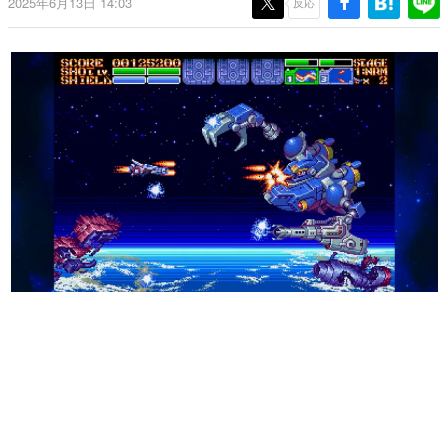
2025年6月13日 14:03
反応
日本のコンテンツ産業やカルチャーに与えた影響を探る企
画です。
日本モバイルゲーム産業史
日本のモバイルゲーム史における主要なトピック・タイト
ルを網羅するほか、開発者へのインタビューや識者による
解説を掲載。約20年の歴史が一望できる決定版！
若ゲのいたり〜ゲームクリエイターの青春〜
『うつヌケ』『ペンと箸』等で知られるマンガ家・田中圭
一先生によるゲーム業界レポートマンガです。
なんでゲームは面白い？
ゲーム開発者・hamatsu氏がゲームの魅力を画面や操作の
具体的な形から解き明かしていく、硬派で骨太な評論連載
です。
ゲームが変えた日本語
「経験値」「裏技」「ラスボス」… ゲームにまつわる言葉
の起源や用法の変遷を、コンピューター文化史研究家・タ
イニーP氏が徹底調査。
カテゴリ
特集記事