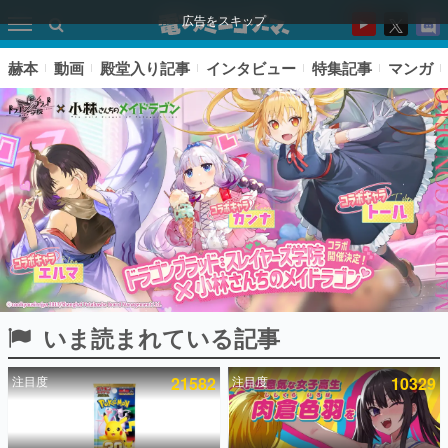
広告をスキップ
赫本
動画
殿堂入り記事
インタビュー
特集記事
マンガ
いま読まれている記事
ピックアップ
注目度
21582
注目度
10329
電ファミのいま読まれている記事ランキング
アプリセール情報