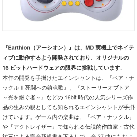
『Earthion（アーシオン）』は、MD 実機上でネイテ
ィブに動作するよう開発されており、オリジナルの
16 ビットハードウェアの限界に挑戦しています。
本作の開発を手掛けたエインシャントは、『ベア・ナ
ックル II 死闘への鎮魂歌』、『ストーリーオブトア
～光を継ぐ者～』などの 16bit 時代の人気シリーズ作
品の生みの親としても知られるエインシャントが手掛
けています。ゲーム内の楽曲は、『ベア・ナックル』
や『アクトレイザー』で知られる伝説的作曲家・古代
祐三による完全新規書き下ろしで、全 27 曲にもおよ