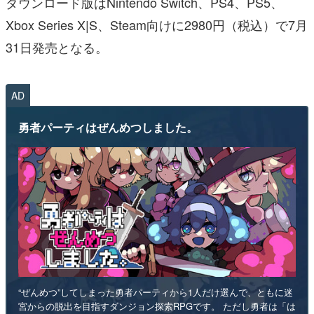
ダウンロード版はNintendo Switch、PS4、PS5、
Xbox Series X|S、Steam向けに2980円（税込）で7月
31日発売となる。
AD
勇者パーティはぜんめつしました。
“ぜんめつ”してしまった勇者パーティから1人だけ選んで、ともに迷
宮からの脱出を目指すダンジョン探索RPGです。 ただし勇者は「は