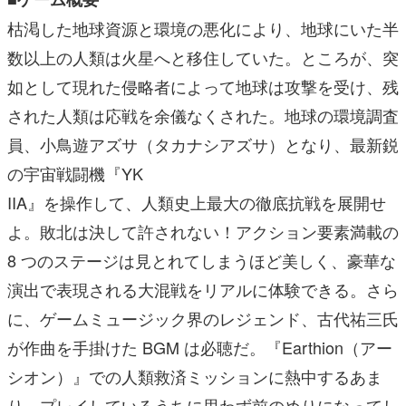
枯渇した地球資源と環境の悪化により、地球にいた半
数以上の人類は火星へと移住していた。ところが、突
如として現れた侵略者によって地球は攻撃を受け、残
された人類は応戦を余儀なくされた。地球の環境調査
員、小鳥遊アズサ（タカナシアズサ）となり、最新鋭
の宇宙戦闘機『YK
IIA』を操作して、人類史上最大の徹底抗戦を展開せ
よ。敗北は決して許されない！アクション要素満載の
8 つのステージは見とれてしまうほど美しく、豪華な
演出で表現される大混戦をリアルに体験できる。さら
に、ゲームミュージック界のレジェンド、古代祐三氏
が作曲を手掛けた BGM は必聴だ。『Earthion（アー
シオン）』での人類救済ミッションに熱中するあま
り、プレイしているうちに思わず前のめりになってし