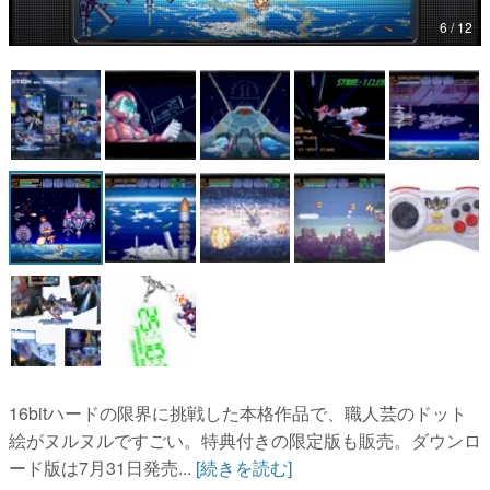
6 / 12
マンガ
女性向け
アプリレビュー
その他
電ファミニコゲーマーとは？
運営：株式会社マレ
16bitハードの限界に挑戦した本格作品で、職人芸のドット
絵がヌルヌルですごい。特典付きの限定版も販売。ダウンロ
ード版は7月31日発売...
[続きを読む]