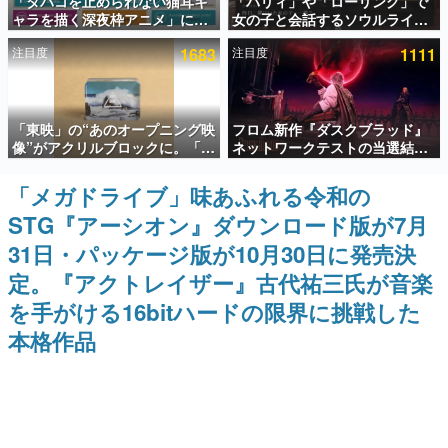
「タバコを止められない猫耳キ
「パリィ」や「ローリング」で
ャラを描く深夜枠アニメ」に視
女の子と会話するソウルライク
インタビュー
聴者の一部から批判意見。違法
恋愛ゲーム『小早川さんはソウ
注目度
1683
注目度
1111
薬物の使用と思しき描写も含め
ルライク』無料公開。返事に失
連載・特集一覧
て、BPOが議論を交わす
敗すると「YOU DIED」
殿堂入り記事
「東映」の“あのオープニング映
フロム新作『ダスクブラッド』
SNS拡散数が数千以上！ ページビュー数万以上！ などな
ど。多くの人々に読まれた、電ファミ渾身の“殿堂入り”記
像”がアクリルブロックに。「東
ネットワークテストの当選結果
事をまとめました。
映ヒストリカル グッズコレクシ
が8月7日22時に発表。応募サイ
ョン」が8月下旬より発売
トのマイページから確認可能、
「メガドライブ」味あふれる令和の
ゲームの企画書
テスト実施は8月21日～24日
名作ゲームクリエイターの方々に製作時のエピソードをお
STG『アーシオン』ダウンロード版が7月
聞きし、ヒットする企画（ゲーム）とは何か？を探ってい
きます。
31日・パッケージ版が10月30日に発売決
赫本
定。『アクトレイザー』古代祐三氏が音楽
この物語を解いてはいけない。『赫本』は、〈試験問題〉
を手がける16bitハードの限界に挑戦した
の形をした短編ホラー小説集です。
本格作品
新世代に訊く
これからのデジタルゲーム市場を担う若きクリエイター達
の姿を追い、彼らのルーツと情熱を探っていきます。
ゲーム世代の作家たち
ゲームに多大な影響を受けた作家さんに取材し、ゲームが