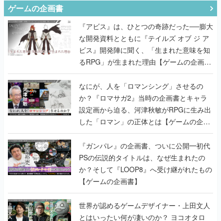
ゲームの企画書
『アビス』は、ひとつの奇跡だった──膨大
な開発資料とともに『テイルズ オブ ジ ア
ビス』開発陣に聞く、「生まれた意味を知
るRPG」が生まれた理由【ゲームの企画
書】
なにが、人を「ロマンシング」させるの
か？『ロマサガ2』当時の企画書とキャラ
設定画から迫る、河津秋敏がRPGに生み出
した「ロマン」の正体とは【ゲームの企画
書】
『ガンパレ』の企画書、ついに公開━初代
PSの伝説的タイトルは、なぜ生まれたの
か？そして『LOOP8』へ受け継がれたもの
【ゲームの企画書】
世界が認めるゲームデザイナー・上田文人
とはいったい何が凄いのか？ ヨコオタロ