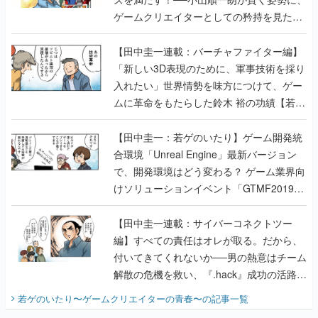
ゲームクリエイターとしての矜持を見た
【若ゲのいたり最終回】
【田中圭一連載：バーチャファイター編】
「新しい3D表現のために、軍事技術を採り
入れたい」世界情勢を味方につけて、ゲー
ムに革命をもたらした鈴木 裕の功績【若ゲ
のいたり】
【田中圭一：若ゲのいたり】ゲーム開発統
合環境「Unreal Engine」最新バージョン
で、開発環境はどう変わる？ ゲーム業界向
けソリューションイベント「GTMF2019」
に行って、より理解を深めよう【PR】
【田中圭一連載：サイバーコネクトツー
編】すべての責任はオレが取る。だから、
付いてきてくれないか──男の熱意はチーム
解散の危機を救い、『.hack』成功の活路を
開く。業界の快男児・松山 洋に流れる血は
若ゲのいたり〜ゲームクリエイターの青春〜
の記事一覧
『少年ジャンプ』色だった【若ゲのいた