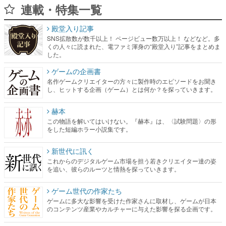
連載・特集一覧
殿堂入り記事
SNS拡散数が数千以上！ ページビュー数万以上！ などなど。多
くの人々に読まれた、電ファミ渾身の“殿堂入り”記事をまとめま
した。
ゲームの企画書
名作ゲームクリエイターの方々に製作時のエピソードをお聞き
し、ヒットする企画（ゲーム）とは何か？を探っていきます。
赫本
この物語を解いてはいけない。『赫本』は、〈試験問題〉の形
をした短編ホラー小説集です。
新世代に訊く
これからのデジタルゲーム市場を担う若きクリエイター達の姿
を追い、彼らのルーツと情熱を探っていきます。
ゲーム世代の作家たち
ゲームに多大な影響を受けた作家さんに取材し、ゲームが日本
のコンテンツ産業やカルチャーに与えた影響を探る企画です。