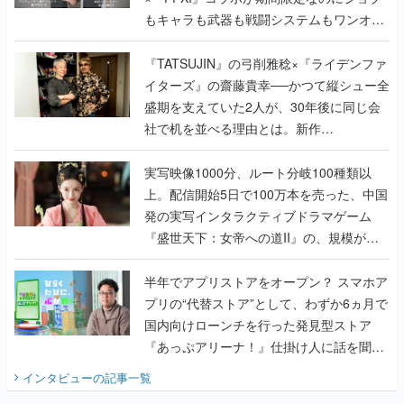
もキャラも武器も戦闘システムもワンオフ
で作り込まれた理由を両ディレクターに聞
く
『TATSUJIN』の弓削雅稔×『ライデンファ
イターズ』の齋藤貴幸──かつて縦シュー全
盛期を支えていた2人が、30年後に同じ会
社で机を並べる理由とは。新作
『TATSUJIN EXTREME』で初タッグを組
んだレジェンド2人に訊く開発秘話
実写映像1000分、ルート分岐100種類以
上。配信開始5日で100万本を売った、中国
発の実写インタラクティブドラマゲーム
『盛世天下：女帝への道II』の、規模が違
うこだわりをプロデューサーに聞いた
半年でアプリストアをオープン？ スマホア
プリの“代替ストア”として、わずか6ヵ月で
国内向けローンチを行った発見型ストア
『あっぷアリーナ！』仕掛け人に話を聞い
てみた
インタビュー
の記事一覧