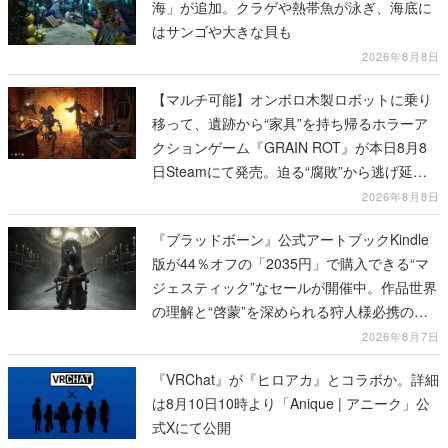
海」が追加。クラゲや熱帯魚が泳ぎ、海底に
はサンゴや大きな貝も
2026年8月8日
【マルチ可能】オンボロ木製ロボットに乗り
移って、遺跡から“家具”を持ち帰るホラーア
クションゲーム『GRAIN ROT』が本日8月8
日Steamにて発売。迫る“腐敗”から逃げ延
び、持ち帰った家具で基地を再建
2026年8月8日
『ブラッドボーン』公式アートブックKindle
版が44％オフの「2035円」で購入できる“マ
ジェスティック”なセールが開催中。作品世界
の理解と“啓蒙”を深められる狩人様必携の一
冊
2026年8月7日
『VRChat』が『ヒロアカ』とコラボか。詳細
は8月10日10時より「Anique | アニーク」公
式Xにて公開