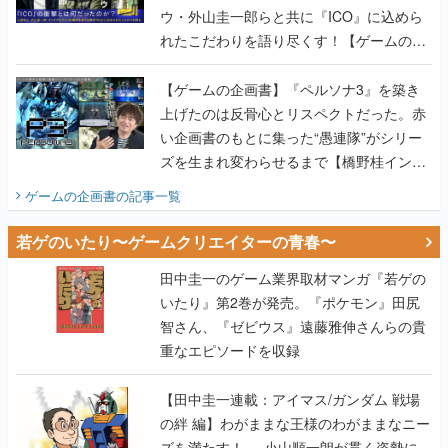
ウ・外山圭一郎らと共に『ICO』に込めら
れたこだわりを語り尽くす！【ゲームの企
画書】
【ゲームの企画書】『ペルソナ3』を築き
上げたのは反骨心とリスペクトだった。赤
い企画書のもとに集った“愚連隊”がシリー
ズを生まれ変わらせるまで【橋野桂インタ
ビュー】
ゲームの企画書
の記事一覧
若ゲのいたり〜ゲームクリエイターの青春〜
田中圭一のゲーム業界取材マンガ『若ゲの
いたり』第2巻が発売。『ポケモン』田尻
智さん、『ゼビウス』遠藤雅伸さんらの貴
重なエピソードを収録
【田中圭一連載：アイマス/ガンダム 戦場
の絆 編】わがままな王様のわがままなニー
ズを満たす！──小山順一朗が貫く姿勢に、