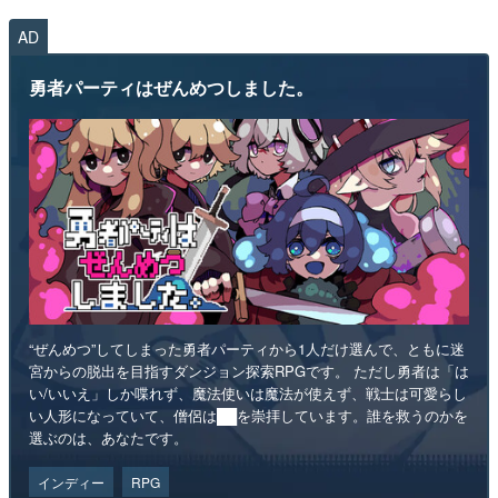
AD
勇者パーティはぜんめつしました。
“ぜんめつ”してしまった勇者パーティから1人だけ選んで、ともに迷
宮からの脱出を目指すダンジョン探索RPGです。 ただし勇者は「は
い/いいえ」しか喋れず、魔法使いは魔法が使えず、戦士は可愛らし
い人形になっていて、僧侶は██を崇拝しています。誰を救うのかを
選ぶのは、あなたです。
インディー
RPG