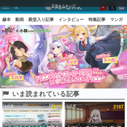
広告をスキップ
赫本
動画
殿堂入り記事
インタビュー
特集記事
マンガ
いま読まれている記事
ピックアップ
注目度
2277
注目度
2167
電ファミのいま読まれている記事ランキング
アプリセール情報