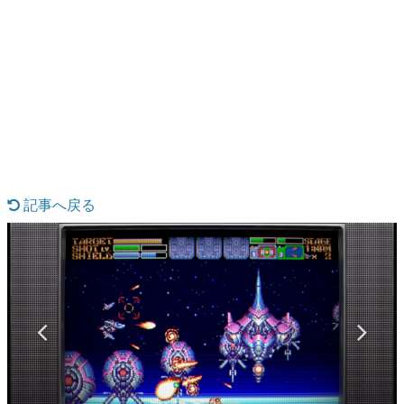
日本のコンテンツ産業やカルチャーに与えた影響を探る企
画です。
日本モバイルゲーム産業史
日本のモバイルゲーム史における主要なトピック・タイト
ルを網羅するほか、開発者へのインタビューや識者による
解説を掲載。約20年の歴史が一望できる決定版！
若ゲのいたり〜ゲームクリエイターの青春〜
『うつヌケ』『ペンと箸』等で知られるマンガ家・田中圭
一先生によるゲーム業界レポートマンガです。
記事へ戻る
なんでゲームは面白い？
ゲーム開発者・hamatsu氏がゲームの魅力を画面や操作の
具体的な形から解き明かしていく、硬派で骨太な評論連載
です。
ゲームが変えた日本語
「経験値」「裏技」「ラスボス」… ゲームにまつわる言葉
の起源や用法の変遷を、コンピューター文化史研究家・タ
イニーP氏が徹底調査。
カテゴリ
特集記事