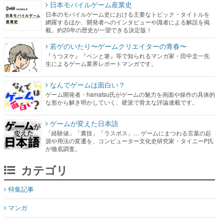
日本モバイルゲーム産業史
日本のモバイルゲーム史における主要なトピック・タイトルを
網羅するほか、開発者へのインタビューや識者による解説を掲
載。約20年の歴史が一望できる決定版！
若ゲのいたり〜ゲームクリエイターの青春〜
『うつヌケ』『ペンと箸』等で知られるマンガ家・田中圭一先
生によるゲーム業界レポートマンガです。
なんでゲームは面白い？
ゲーム開発者・hamatsu氏がゲームの魅力を画面や操作の具体的
な形から解き明かしていく、硬派で骨太な評論連載です。
ゲームが変えた日本語
「経験値」「裏技」「ラスボス」… ゲームにまつわる言葉の起
源や用法の変遷を、コンピューター文化史研究家・タイニーP氏
が徹底調査。
カテゴリ
特集記事
マンガ