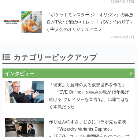
2026年8月7日
『ポケットモンスター ジ・オリジン』の再放
送がTVerで配信中！レッド（CV：竹内順子）
が主人公のオリジナルアニメ
2026年8月7日
カテゴリーピックアップ
インタビュー
「現実より意味のある仮想世界を作る」
──『EVE Online』の生みの親が18年掲げ
続ける”クレイジーな宣言”は、比喩ではな
く本気だった
作り込みのすさまじさにコラボ先も驚嘆
──『Wizardry Variants Daphne』
×『FFXI』コラボが期間限定なのにジョブ