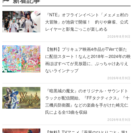
『NTE』オフラインイベント「メェメェ村の
大冒険」が池袋で開催！ 釣りや麻雀、公式
レイヤーと影鬼ごっこが楽しめる
2026年8月9日
【無料】プリキュア映画4作品がTVerで新た
に配信スタート！なんと2018年～2024年の映
画ほぼすべてが見放題に、ぶっちゃけありえ
ないラインナップ
2026年8月9日
『暗黒城の魔女』のオリジナル・サウンドト
ラックが配信開始。『FFタクティクス』『十
三機兵防衛圏』などの楽曲を手がけた崎元仁
氏による全13曲を収録
2026年8月9日
【無料】TVアニメ『薬屋のひとりごと』第1