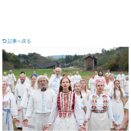
日本のコンテンツ産業やカルチャーに与えた影響を探る企
画です。
日本モバイルゲーム産業史
日本のモバイルゲーム史における主要なトピック・タイト
ルを網羅するほか、開発者へのインタビューや識者による
解説を掲載。約20年の歴史が一望できる決定版！
記事へ戻る
若ゲのいたり〜ゲームクリエイターの青春〜
『うつヌケ』『ペンと箸』等で知られるマンガ家・田中圭
一先生によるゲーム業界レポートマンガです。
なんでゲームは面白い？
ゲーム開発者・hamatsu氏がゲームの魅力を画面や操作の
具体的な形から解き明かしていく、硬派で骨太な評論連載
です。
ゲームが変えた日本語
「経験値」「裏技」「ラスボス」… ゲームにまつわる言葉
の起源や用法の変遷を、コンピューター文化史研究家・タ
イニーP氏が徹底調査。
カテゴリ
4 / 7
特集記事