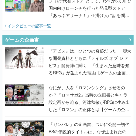
プリの“代替ストア”として、わずか6ヵ月で
国内向けローンチを行った発見型ストア
『あっぷアリーナ！』仕掛け人に話を聞い
てみた
インタビュー
の記事一覧
ゲームの企画書
『アビス』は、ひとつの奇跡だった──膨大
な開発資料とともに『テイルズ オブ ジ ア
ビス』開発陣に聞く、「生まれた意味を知
るRPG」が生まれた理由【ゲームの企画
書】
なにが、人を「ロマンシング」させるの
か？『ロマサガ2』当時の企画書とキャラ
設定画から迫る、河津秋敏がRPGに生み出
した「ロマン」の正体とは【ゲームの企画
書】
『ガンパレ』の企画書、ついに公開━初代
PSの伝説的タイトルは、なぜ生まれたの