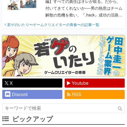
編】すべての責任はオレが取る。だから、
付いてきてくれないか──男の熱意はチーム
解散の危機を救い、『.hack』成功の活路を
開く。業界の快男児・松山 洋に流れる血は
若ゲのいたり〜ゲームクリエイターの青春〜
の記事一覧
『少年ジャンプ』色だった【若ゲのいた
り】
X
Youtube
Discord
RSS
ピックアップ