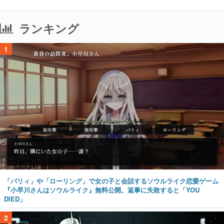
ランキング
1
「パリィ」や「ローリング」で女の子と会話するソウルライク恋愛ゲーム
『小早川さんはソウルライク』無料公開。返事に失敗すると「YOU
DIED」
2