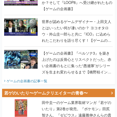
か？そして『LOOP8』へ受け継がれたもの
【ゲームの企画書】
世界が認めるゲームデザイナー・上田文人
とはいったい何が凄いのか？ ヨコオタロ
ウ・外山圭一郎らと共に『ICO』に込めら
れたこだわりを語り尽くす！【ゲームの企
画書】
【ゲームの企画書】『ペルソナ3』を築き
上げたのは反骨心とリスペクトだった。赤
い企画書のもとに集った“愚連隊”がシリー
ズを生まれ変わらせるまで【橋野桂インタ
ビュー】
ゲームの企画書
の記事一覧
若ゲのいたり〜ゲームクリエイターの青春〜
田中圭一のゲーム業界取材マンガ『若ゲの
いたり』第2巻が発売。『ポケモン』田尻
智さん、『ゼビウス』遠藤雅伸さんらの貴