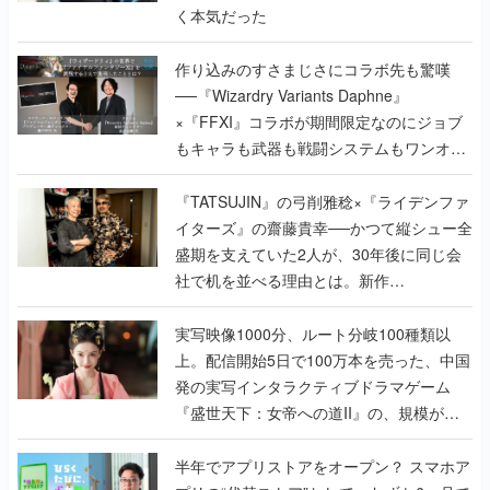
く本気だった
作り込みのすさまじさにコラボ先も驚嘆
──『Wizardry Variants Daphne』
×『FFXI』コラボが期間限定なのにジョブ
もキャラも武器も戦闘システムもワンオフ
で作り込まれた理由を両ディレクターに聞
く
『TATSUJIN』の弓削雅稔×『ライデンファ
イターズ』の齋藤貴幸──かつて縦シュー全
盛期を支えていた2人が、30年後に同じ会
社で机を並べる理由とは。新作
『TATSUJIN EXTREME』で初タッグを組
んだレジェンド2人に訊く開発秘話
実写映像1000分、ルート分岐100種類以
上。配信開始5日で100万本を売った、中国
発の実写インタラクティブドラマゲーム
『盛世天下：女帝への道II』の、規模が違
うこだわりをプロデューサーに聞いた
半年でアプリストアをオープン？ スマホア