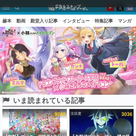
広告をスキップ
赫本
動画
殿堂入り記事
インタビュー
特集記事
マンガ
いま読まれている記事
ピックアップ
注目度
9240
注目度
3036
電ファミのいま読まれている記事ランキング
アプリセール情報