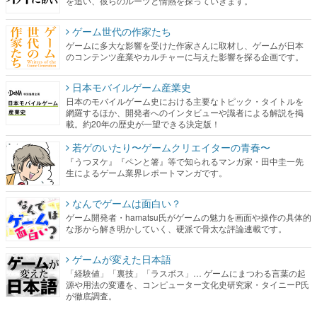
を追い、彼らのルーツと情熱を探っていきます。
ゲーム世代の作家たち
ゲームに多大な影響を受けた作家さんに取材し、ゲームが日本
のコンテンツ産業やカルチャーに与えた影響を探る企画です。
日本モバイルゲーム産業史
日本のモバイルゲーム史における主要なトピック・タイトルを
網羅するほか、開発者へのインタビューや識者による解説を掲
載。約20年の歴史が一望できる決定版！
若ゲのいたり〜ゲームクリエイターの青春〜
『うつヌケ』『ペンと箸』等で知られるマンガ家・田中圭一先
生によるゲーム業界レポートマンガです。
なんでゲームは面白い？
ゲーム開発者・hamatsu氏がゲームの魅力を画面や操作の具体的
な形から解き明かしていく、硬派で骨太な評論連載です。
ゲームが変えた日本語
「経験値」「裏技」「ラスボス」… ゲームにまつわる言葉の起
源や用法の変遷を、コンピューター文化史研究家・タイニーP氏
が徹底調査。