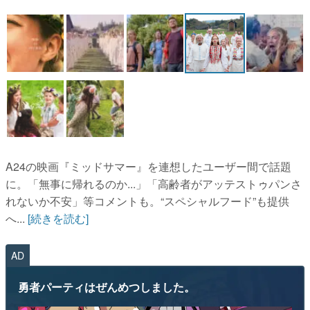
マンガ
女性向け
アプリレビュー
その他
電ファミニコゲーマーとは？
A24の映画『ミッドサマー』を連想したユーザー間で話題
運営：株式会社マレ
に。「無事に帰れるのか...」「高齢者がアッテストゥパンさ
れないか不安」等コメントも。“スペシャルフード”も提供
へ...
[続きを読む]
AD
勇者パーティはぜんめつしました。