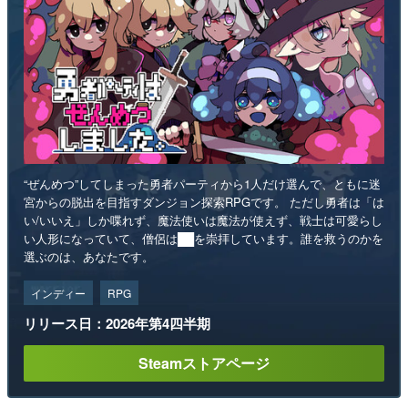
“ぜんめつ”してしまった勇者パーティから1人だけ選んで、ともに迷
宮からの脱出を目指すダンジョン探索RPGです。 ただし勇者は「は
い/いいえ」しか喋れず、魔法使いは魔法が使えず、戦士は可愛らし
い人形になっていて、僧侶は██を崇拝しています。誰を救うのかを
選ぶのは、あなたです。
インディー
RPG
リリース日：2026年第4四半期
Steamストアページ