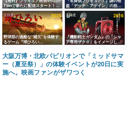
【無料】プリキュア映画4作品が
『名探偵プリキュア！』謎の怪
TVerで新たに配信スタート！な
盗「デッチ・アゲイン」の担当
インタビュー
んと2018年～2024年の映画ほぼ
キャストは天﨑滉平さんと判
注目度
3025
注目度
2816
すべてが見放題に、ぶっちゃけ
明。『Re:ゼロから始める異世
連載・特集一覧
ありえないラインナップ
界生活』オットー役、『ヒプノ
シスマイク』山田三郎役など
殿堂入り記事
野球部の過酷な“補欠”を体験す
『機動戦士ガンダム』の「シャ
SNS拡散数が数千以上！ ページビュー数万以上！ などな
ど。多くの人々に読まれた、電ファミ渾身の“殿堂入り”記
るゲーム『球ひろい
ア専用ザクⅡ」をイメージした
事をまとめました。
Simulator』が「1件」のウィッ
散水ホースリールが予約開始。
シュリストをもとにチェコ語に
本体にはシャアのパーソナルマ
大阪万博・北欧パビリオンで「ミッドサマ
ゲームの企画書
対応しSNSで話題に。『キング
ークやジオン公国軍のエンブレ
名作ゲームクリエイターの方々に製作時のエピソードをお
ー（夏至祭）」の体験イベントが20日に実
ダム・カム』開発元やチェコの
ム、型式番号などを配置
聞きし、ヒットする企画（ゲーム）とは何か？を探ってい
プロ野球選手から称賛の声
きます。
施へ。映画ファンがザワつく
赫本
この物語を解いてはいけない。『赫本』は、〈試験問題〉
の形をした短編ホラー小説集です。
新世代に訊く
これからのデジタルゲーム市場を担う若きクリエイター達
の姿を追い、彼らのルーツと情熱を探っていきます。
ゲーム世代の作家たち
ゲームに多大な影響を受けた作家さんに取材し、ゲームが