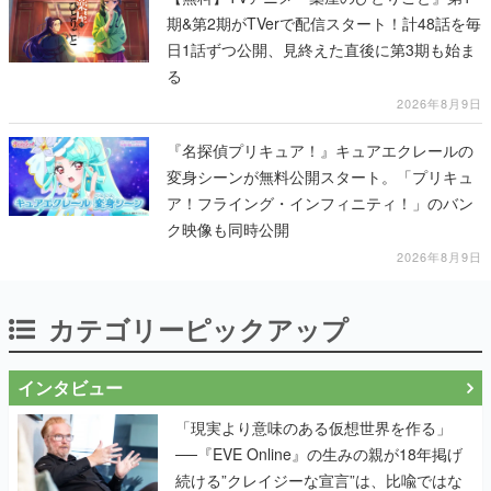
期&第2期がTVerで配信スタート！計48話を毎
日1話ずつ公開、見終えた直後に第3期も始ま
る
2026年8月9日
『名探偵プリキュア！』キュアエクレールの
変身シーンが無料公開スタート。「プリキュ
ア！フライング・インフィニティ！」のバン
ク映像も同時公開
2026年8月9日
カテゴリーピックアップ
インタビュー
「現実より意味のある仮想世界を作る」
──『EVE Online』の生みの親が18年掲げ
続ける”クレイジーな宣言”は、比喩ではな