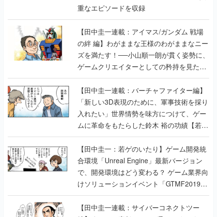
重なエピソードを収録
【田中圭一連載：アイマス/ガンダム 戦場
の絆 編】わがままな王様のわがままなニー
ズを満たす！──小山順一朗が貫く姿勢に、
ゲームクリエイターとしての矜持を見た
【若ゲのいたり最終回】
【田中圭一連載：バーチャファイター編】
「新しい3D表現のために、軍事技術を採り
入れたい」世界情勢を味方につけて、ゲー
ムに革命をもたらした鈴木 裕の功績【若ゲ
のいたり】
【田中圭一：若ゲのいたり】ゲーム開発統
合環境「Unreal Engine」最新バージョン
で、開発環境はどう変わる？ ゲーム業界向
けソリューションイベント「GTMF2019」
に行って、より理解を深めよう【PR】
【田中圭一連載：サイバーコネクトツー