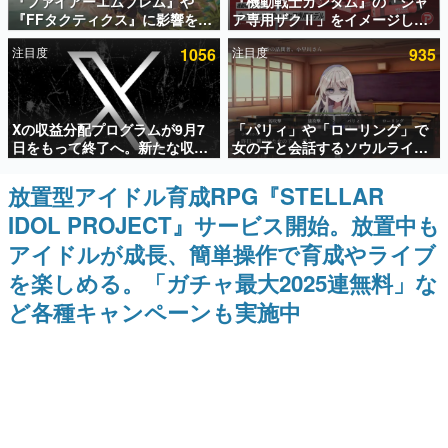
『ファイアーエムブレム』や
『機動戦士ガンダム』の「シャ
『FFタクティクス』に影響を受
ア専用ザクⅡ」をイメージした
インタビュー
けた新作戦略RPG『Beaten
散水ホースリールが予約開始。
注目度
1056
注目度
935
Path』2027年に発売へ。
本体にはシャアのパーソナルマ
連載・特集一覧
PC（Steam）、PS5、Xbox、
ークやジオン公国軍のエンブレ
Switch向けにリリース予定
ム、型式番号などを配置
殿堂入り記事
Xの収益分配プログラムが9月7
「パリィ」や「ローリング」で
SNS拡散数が数千以上！ ページビュー数万以上！ などな
ど。多くの人々に読まれた、電ファミ渾身の“殿堂入り”記
日をもって終了へ。新たな収益
女の子と会話するソウルライク
事をまとめました。
化制度「Original Content
恋愛ゲーム『小早川さんはソウ
Rewards Program」を発表
ルライク』無料公開。返事に失
放置型アイドル育成RPG『STELLAR
ゲームの企画書
敗すると「YOU DIED」
名作ゲームクリエイターの方々に製作時のエピソードをお
IDOL PROJECT』サービス開始。放置中も
聞きし、ヒットする企画（ゲーム）とは何か？を探ってい
きます。
アイドルが成長、簡単操作で育成やライブ
赫本
を楽しめる。「ガチャ最大2025連無料」な
この物語を解いてはいけない。『赫本』は、〈試験問題〉
ど各種キャンペーンも実施中
の形をした短編ホラー小説集です。
新世代に訊く
これからのデジタルゲーム市場を担う若きクリエイター達
の姿を追い、彼らのルーツと情熱を探っていきます。
ゲーム世代の作家たち
ゲームに多大な影響を受けた作家さんに取材し、ゲームが