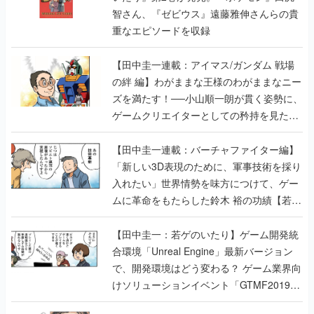
智さん、『ゼビウス』遠藤雅伸さんらの貴
重なエピソードを収録
【田中圭一連載：アイマス/ガンダム 戦場
の絆 編】わがままな王様のわがままなニー
ズを満たす！──小山順一朗が貫く姿勢に、
ゲームクリエイターとしての矜持を見た
【若ゲのいたり最終回】
【田中圭一連載：バーチャファイター編】
「新しい3D表現のために、軍事技術を採り
入れたい」世界情勢を味方につけて、ゲー
ムに革命をもたらした鈴木 裕の功績【若ゲ
のいたり】
【田中圭一：若ゲのいたり】ゲーム開発統
合環境「Unreal Engine」最新バージョン
で、開発環境はどう変わる？ ゲーム業界向
けソリューションイベント「GTMF2019」
に行って、より理解を深めよう【PR】