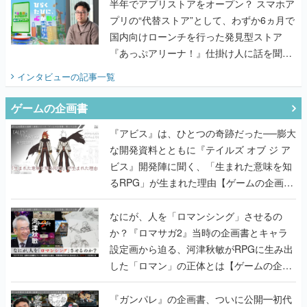
半年でアプリストアをオープン？ スマホア
プリの“代替ストア”として、わずか6ヵ月で
国内向けローンチを行った発見型ストア
『あっぷアリーナ！』仕掛け人に話を聞い
てみた
インタビュー
の記事一覧
ゲームの企画書
『アビス』は、ひとつの奇跡だった──膨大
な開発資料とともに『テイルズ オブ ジ ア
ビス』開発陣に聞く、「生まれた意味を知
るRPG」が生まれた理由【ゲームの企画
書】
なにが、人を「ロマンシング」させるの
か？『ロマサガ2』当時の企画書とキャラ
設定画から迫る、河津秋敏がRPGに生み出
した「ロマン」の正体とは【ゲームの企画
書】
『ガンパレ』の企画書、ついに公開━初代