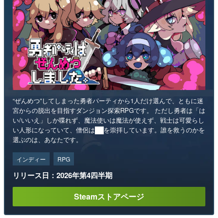
“ぜんめつ”してしまった勇者パーティから1人だけ選んで、ともに迷
宮からの脱出を目指すダンジョン探索RPGです。 ただし勇者は「は
い/いいえ」しか喋れず、魔法使いは魔法が使えず、戦士は可愛らし
い人形になっていて、僧侶は██を崇拝しています。誰を救うのかを
選ぶのは、あなたです。
インディー
RPG
リリース日：2026年第4四半期
Steamストアページ