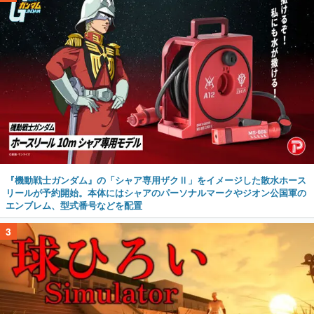
『機動戦士ガンダム』の「シャア専用ザクⅡ」をイメージした散水ホース
リールが予約開始。本体にはシャアのパーソナルマークやジオン公国軍の
エンブレム、型式番号などを配置
3