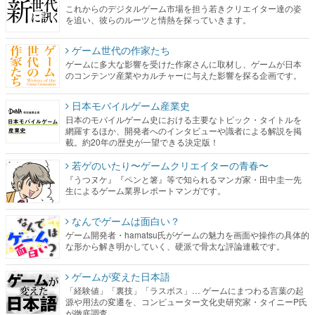
これからのデジタルゲーム市場を担う若きクリエイター達の姿
を追い、彼らのルーツと情熱を探っていきます。
ゲーム世代の作家たち
ゲームに多大な影響を受けた作家さんに取材し、ゲームが日本
のコンテンツ産業やカルチャーに与えた影響を探る企画です。
日本モバイルゲーム産業史
日本のモバイルゲーム史における主要なトピック・タイトルを
網羅するほか、開発者へのインタビューや識者による解説を掲
載。約20年の歴史が一望できる決定版！
若ゲのいたり〜ゲームクリエイターの青春〜
『うつヌケ』『ペンと箸』等で知られるマンガ家・田中圭一先
生によるゲーム業界レポートマンガです。
なんでゲームは面白い？
ゲーム開発者・hamatsu氏がゲームの魅力を画面や操作の具体的
な形から解き明かしていく、硬派で骨太な評論連載です。
ゲームが変えた日本語
「経験値」「裏技」「ラスボス」… ゲームにまつわる言葉の起
源や用法の変遷を、コンピューター文化史研究家・タイニーP氏
が徹底調査。