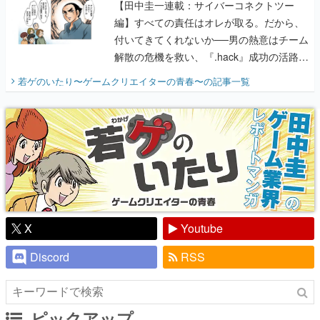
【田中圭一連載：サイバーコネクトツー
編】すべての責任はオレが取る。だから、
付いてきてくれないか──男の熱意はチーム
解散の危機を救い、『.hack』成功の活路を
開く。業界の快男児・松山 洋に流れる血は
若ゲのいたり〜ゲームクリエイターの青春〜
の記事一覧
『少年ジャンプ』色だった【若ゲのいた
り】
X
Youtube
Discord
RSS
ピックアップ