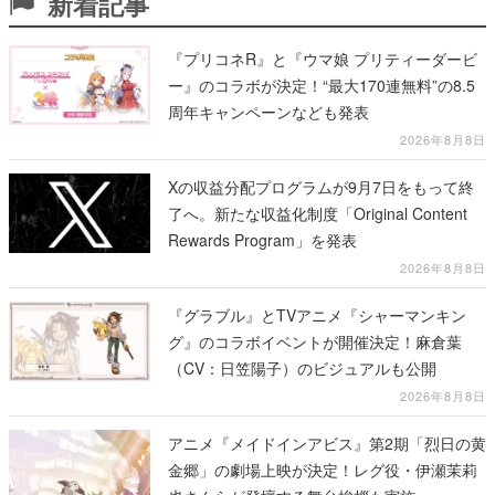
新着記事
『プリコネR』と『ウマ娘 プリティーダービ
ー』のコラボが決定！“最大170連無料”の8.5
周年キャンペーンなども発表
2026年8月8日
Xの収益分配プログラムが9月7日をもって終
了へ。新たな収益化制度「Original Content
Rewards Program」を発表
2026年8月8日
『グラブル』とTVアニメ『シャーマンキン
グ』のコラボイベントが開催決定！麻倉葉
（CV：日笠陽子）のビジュアルも公開
2026年8月8日
アニメ『メイドインアビス』第2期「烈日の黄
金郷」の劇場上映が決定！レグ役・伊瀬茉莉