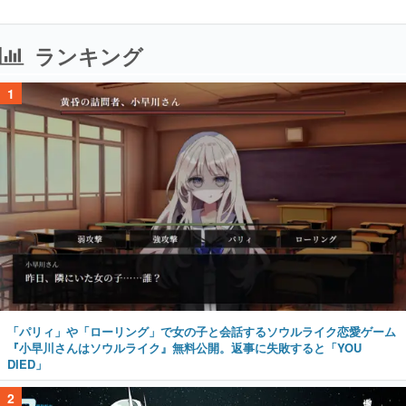
ランキング
1
「パリィ」や「ローリング」で女の子と会話するソウルライク恋愛ゲーム
『小早川さんはソウルライク』無料公開。返事に失敗すると「YOU
DIED」
2