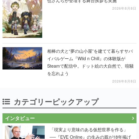
也さんらが登壇する舞台挨拶も実施
2026年8月8日
相棒の犬と“夢の山小屋”を建てて暮らすサバ
イバルゲーム『Wild n Chill』の体験版が
Steamで配信中。ドット絵の大自然で、喧騒
を忘れよう
2026年8月8日
カテゴリーピックアップ
インタビュー
「現実より意味のある仮想世界を作る」
──『EVE Online』の生みの親が18年掲げ