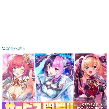
日本のコンテンツ産業やカルチャーに与えた影響を探る企
画です。
日本モバイルゲーム産業史
日本のモバイルゲーム史における主要なトピック・タイト
ルを網羅するほか、開発者へのインタビューや識者による
解説を掲載。約20年の歴史が一望できる決定版！
若ゲのいたり〜ゲームクリエイターの青春〜
『うつヌケ』『ペンと箸』等で知られるマンガ家・田中圭
一先生によるゲーム業界レポートマンガです。
記事へ戻る
なんでゲームは面白い？
ゲーム開発者・hamatsu氏がゲームの魅力を画面や操作の
具体的な形から解き明かしていく、硬派で骨太な評論連載
です。
ゲームが変えた日本語
「経験値」「裏技」「ラスボス」… ゲームにまつわる言葉
の起源や用法の変遷を、コンピューター文化史研究家・タ
イニーP氏が徹底調査。
カテゴリ
特集記事