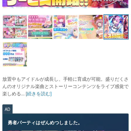
5 / 6
マンガ
女性向け
アプリレビュー
その他
電ファミニコゲーマーとは？
運営：株式会社マレ
放置中もアイドルが成長し、手軽に育成が可能。盛りだくさ
んのオリジナル楽曲とストーリーコンテンツをライブ感覚で
楽しめる...
[続きを読む]
AD
勇者パーティはぜんめつしました。