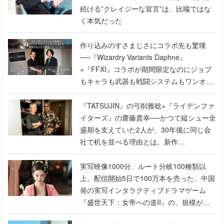
続ける”クレイジーな宣言”は、比喩ではな
く本気だった
作り込みのすさまじさにコラボ先も驚嘆
──『Wizardry Variants Daphne』
×『FFXI』コラボが期間限定なのにジョブ
もキャラも武器も戦闘システムもワンオフ
で作り込まれた理由を両ディレクターに聞
く
『TATSUJIN』の弓削雅稔×『ライデンファ
イターズ』の齋藤貴幸──かつて縦シュー全
盛期を支えていた2人が、30年後に同じ会
社で机を並べる理由とは。新作
『TATSUJIN EXTREME』で初タッグを組
んだレジェンド2人に訊く開発秘話
実写映像1000分、ルート分岐100種類以
上。配信開始5日で100万本を売った、中国
発の実写インタラクティブドラマゲーム
『盛世天下：女帝への道II』の、規模が違
うこだわりをプロデューサーに聞いた