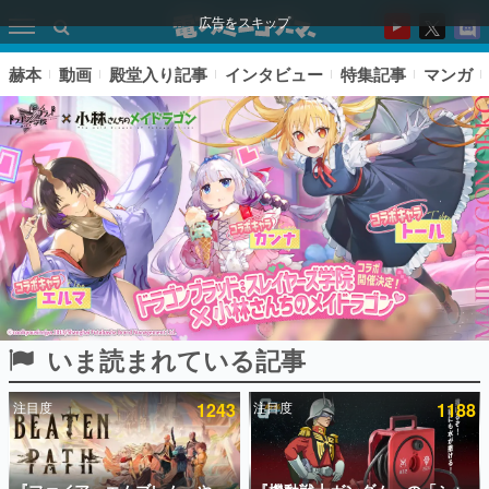
広告をスキップ
赫本
動画
殿堂入り記事
インタビュー
特集記事
マンガ
いま読まれている記事
ピックアップ
注目度
1243
注目度
1188
電ファミのいま読まれている記事ランキング
アプリセール情報