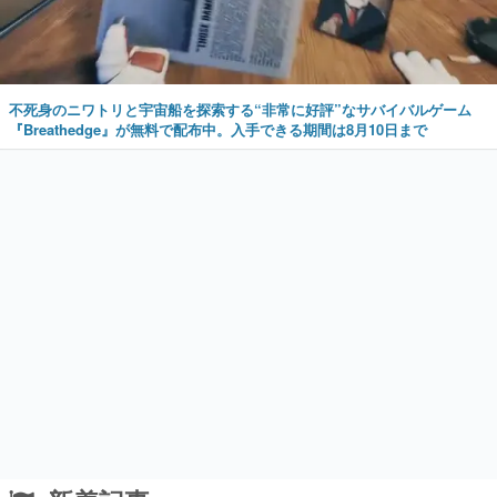
不死身のニワトリと宇宙船を探索する“非常に好評”なサバイバルゲーム
『Breathedge』が無料で配布中。入手できる期間は8月10日まで