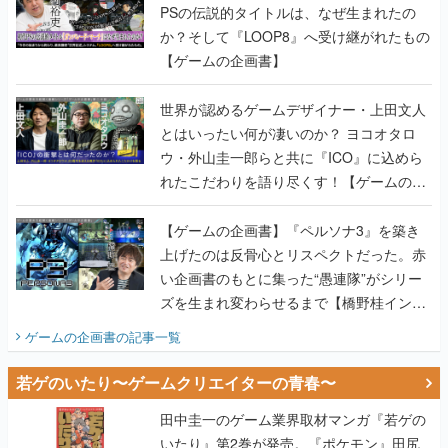
PSの伝説的タイトルは、なぜ生まれたの
か？そして『LOOP8』へ受け継がれたもの
【ゲームの企画書】
世界が認めるゲームデザイナー・上田文人
とはいったい何が凄いのか？ ヨコオタロ
ウ・外山圭一郎らと共に『ICO』に込めら
れたこだわりを語り尽くす！【ゲームの企
画書】
【ゲームの企画書】『ペルソナ3』を築き
上げたのは反骨心とリスペクトだった。赤
い企画書のもとに集った“愚連隊”がシリー
ズを生まれ変わらせるまで【橋野桂インタ
ビュー】
ゲームの企画書
の記事一覧
若ゲのいたり〜ゲームクリエイターの青春〜
田中圭一のゲーム業界取材マンガ『若ゲの
いたり』第2巻が発売。『ポケモン』田尻