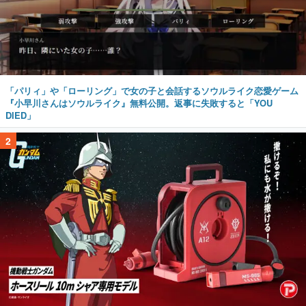
「パリィ」や「ローリング」で女の子と会話するソウルライク恋愛ゲーム
『小早川さんはソウルライク』無料公開。返事に失敗すると「YOU
DIED」
2