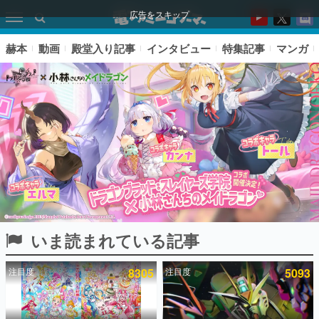
広告をスキップ
赫本
動画
殿堂入り記事
インタビュー
特集記事
マンガ
いま読まれている記事
ピックアップ
注目度
8305
注目度
5093
電ファミのいま読まれている記事ランキング
アプリセール情報