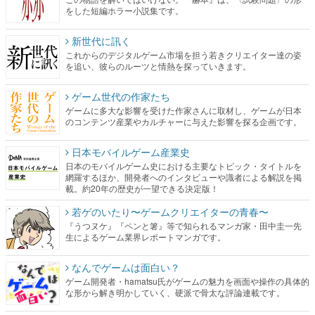
をした短編ホラー小説集です。
新世代に訊く
これからのデジタルゲーム市場を担う若きクリエイター達の姿
を追い、彼らのルーツと情熱を探っていきます。
ゲーム世代の作家たち
ゲームに多大な影響を受けた作家さんに取材し、ゲームが日本
のコンテンツ産業やカルチャーに与えた影響を探る企画です。
日本モバイルゲーム産業史
日本のモバイルゲーム史における主要なトピック・タイトルを
網羅するほか、開発者へのインタビューや識者による解説を掲
載。約20年の歴史が一望できる決定版！
若ゲのいたり〜ゲームクリエイターの青春〜
『うつヌケ』『ペンと箸』等で知られるマンガ家・田中圭一先
生によるゲーム業界レポートマンガです。
なんでゲームは面白い？
ゲーム開発者・hamatsu氏がゲームの魅力を画面や操作の具体的
な形から解き明かしていく、硬派で骨太な評論連載です。