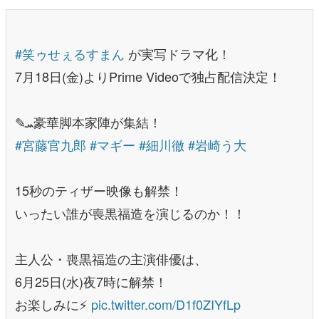
#笑ゥせぇるすまん
が実写ドラマ化！
7月18日(金)よりPrime Videoで独占配信決定！
✎ܚ豪華脚本家陣が集結！
#宮藤官九郎
#マギー
#細川徹
#岩崎う大
15秒のティザー映像も解禁！
いったい誰が喪黒福造を演じるのか！！
主人公・喪黒福造の主演俳優は、
6月25日(水)夜7時に解禁！
お楽しみに⚡️
pic.twitter.com/D1f0ZIYfLp