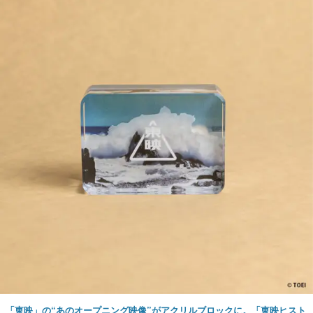
「東映」の“あのオープニング映像”がアクリルブロックに。「東映ヒスト