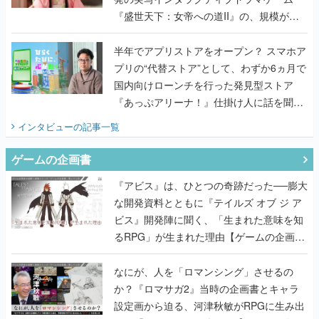
『盛世天下：女帝への道II』の、規模が違
うこだわりをプロデューサーに聞いた
半年でアプリストアをオープン？ スマホア
プリの“代替ストア”として、わずか6ヵ月で
国内向けローンチを行った発見型ストア
『あっぷアリーナ！』仕掛け人に話を聞い
てみた
インタビュー
の記事一覧
ゲームの企画書
『アビス』は、ひとつの奇跡だった──膨大
な開発資料とともに『テイルズ オブ ジ ア
ビス』開発陣に聞く、「生まれた意味を知
るRPG」が生まれた理由【ゲームの企画
書】
なにが、人を「ロマンシング」させるの
か？『ロマサガ2』当時の企画書とキャラ
設定画から迫る、河津秋敏がRPGに生み出