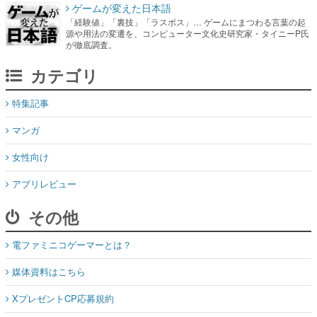
ゲームが変えた日本語
「経験値」「裏技」「ラスボス」… ゲームにまつわる言葉の起
源や用法の変遷を、コンピューター文化史研究家・タイニーP氏
が徹底調査。
カテゴリ
特集記事
マンガ
女性向け
アプリレビュー
その他
電ファミニコゲーマーとは？
媒体資料はこちら
XプレゼントCP応募規約