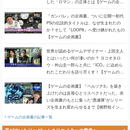
した「ロマン」の正体とは【ゲームの企画
書】
『ガンパレ』の企画書、ついに公開━初代
PSの伝説的タイトルは、なぜ生まれたの
か？そして『LOOP8』へ受け継がれたもの
【ゲームの企画書】
世界が認めるゲームデザイナー・上田文人
とはいったい何が凄いのか？ ヨコオタロ
ウ・外山圭一郎らと共に『ICO』に込めら
れたこだわりを語り尽くす！【ゲームの企
画書】
【ゲームの企画書】『ペルソナ3』を築き
上げたのは反骨心とリスペクトだった。赤
い企画書のもとに集った“愚連隊”がシリー
ズを生まれ変わらせるまで【橋野桂インタ
ビュー】
ゲームの企画書
の記事一覧