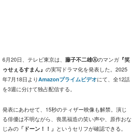
マンガ
女性向け
アプリレビュー
その他
6月20日、テレビ東京は、
のマンガ
藤子不二雄Ⓐ
『笑
電ファミニコゲーマーとは？
の実写ドラマ化を発表した。2025
ゥせぇるすまん』
運営：株式会社マレ
年7月18日より
にて、全12話
Amazonプライムビデオ
を3週に分けて独占配信する。
発表にあわせて、15秒のティザー映像も解禁。演じ
る俳優は不明ながら、喪黒福造の笑い声や、原作おな
じみの
というセリフが確認できる。
「ドーン！！」