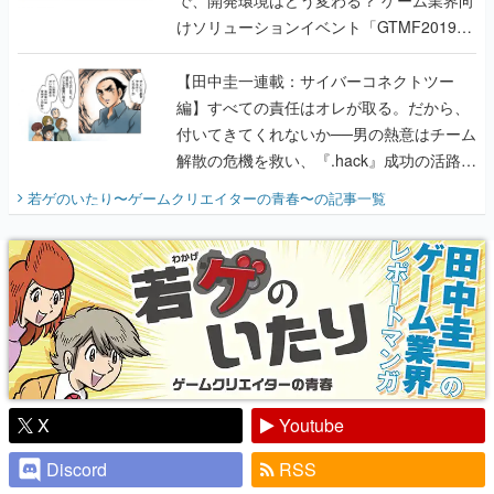
で、開発環境はどう変わる？ ゲーム業界向
けソリューションイベント「GTMF2019」
に行って、より理解を深めよう【PR】
【田中圭一連載：サイバーコネクトツー
編】すべての責任はオレが取る。だから、
付いてきてくれないか──男の熱意はチーム
解散の危機を救い、『.hack』成功の活路を
開く。業界の快男児・松山 洋に流れる血は
若ゲのいたり〜ゲームクリエイターの青春〜
の記事一覧
『少年ジャンプ』色だった【若ゲのいた
り】
X
Youtube
Discord
RSS