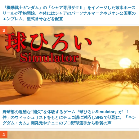
『機動戦士ガンダム』の「シャア専用ザクⅡ」をイメージした散水ホース
リールが予約開始。本体にはシャアのパーソナルマークやジオン公国軍の
エンブレム、型式番号などを配置
3
野球部の過酷な“補欠”を体験するゲーム『球ひろいSimulator』が「1
件」のウィッシュリストをもとにチェコ語に対応しSNSで話題に。『キン
グダム・カム』開発元やチェコのプロ野球選手から称賛の声
4