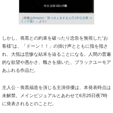
（画像は
Amazon「笑ゥせぇるすまん① (中公文庫 コ
ミック版）」
より）
しかし、喪黒との約束を破ったり忠告を無視した“お
客様”は、「ドーン！！」の掛け声とともに指を指さ
れ、大抵は悲惨な結末を辿ることになる。人間の普遍
的な欲望や愚かさ、醜さを描いた、ブラックユーモア
あふれる作品だ。
主人公・喪黒福造を演じる主演俳優は、本発表時点は
未解禁。メインビジュアルとあわせて6月25日夜7時
に発表されるとのことだ。