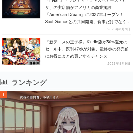
『FNaF』「フレディ・ファズベアーズ・ピ
ザ」の実店舗がアメリカの商業施設
「American Dream」に2027年オープン！
ScottGamesとの共同開発、食事だけでなくス
テージショーや没入型のホラー体験も楽しめ
2026年8月9日
る
『新テニスの王子様』Kindle版が50%還元の
セール中。既刊47巻が対象、最終巻の発売前
にお得にまとめ買いするチャンス
2026年8月9日
ランキング
1