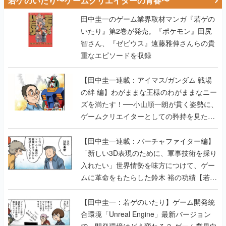
若ゲのいたり〜ゲームクリエイターの青春〜
田中圭一のゲーム業界取材マンガ『若ゲの
いたり』第2巻が発売。『ポケモン』田尻
智さん、『ゼビウス』遠藤雅伸さんらの貴
重なエピソードを収録
【田中圭一連載：アイマス/ガンダム 戦場
の絆 編】わがままな王様のわがままなニー
ズを満たす！──小山順一朗が貫く姿勢に、
ゲームクリエイターとしての矜持を見た
【若ゲのいたり最終回】
【田中圭一連載：バーチャファイター編】
「新しい3D表現のために、軍事技術を採り
入れたい」世界情勢を味方につけて、ゲー
ムに革命をもたらした鈴木 裕の功績【若ゲ
のいたり】
【田中圭一：若ゲのいたり】ゲーム開発統
合環境「Unreal Engine」最新バージョン