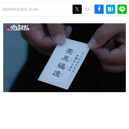
日本のコンテンツ産業やカルチャーに与えた影響を探る企
2025年6月20日 21:40
画です。
反応
日本モバイルゲーム産業史
日本のモバイルゲーム史における主要なトピック・タイト
ルを網羅するほか、開発者へのインタビューや識者による
解説を掲載。約20年の歴史が一望できる決定版！
若ゲのいたり〜ゲームクリエイターの青春〜
『うつヌケ』『ペンと箸』等で知られるマンガ家・田中圭
一先生によるゲーム業界レポートマンガです。
なんでゲームは面白い？
ゲーム開発者・hamatsu氏がゲームの魅力を画面や操作の
具体的な形から解き明かしていく、硬派で骨太な評論連載
です。
ゲームが変えた日本語
「経験値」「裏技」「ラスボス」… ゲームにまつわる言葉
の起源や用法の変遷を、コンピューター文化史研究家・タ
イニーP氏が徹底調査。
カテゴリ
特集記事