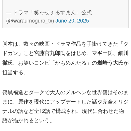
— ドラマ「笑ゥせぇるすまん」公式
(@waraumoguro_tx)
June 20, 2025
脚本は、数々の映画・ドラマ作品を手掛けてきた「ク
ドカン」こと
氏をはじめ、
氏、
宮藤官九郎
マギー
細川
氏、お笑いコンビ「かもめんたる」の
氏が
徹
岩崎う大
担当する。
喪黒福造とダークで大人のメルヘンな世界観はそのま
まに、原作を現代にアップデートした話や完全オリジ
ナルの話など全12話で構成され、現代に合わせた物
語が描かれるという。