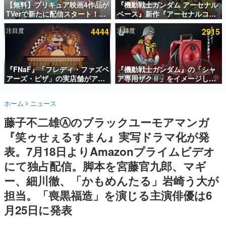
【無料】プリキュア映画4作品が
『機動戦士ガンダム アーセナル
TVerで新たに配信スタート！な
ベース』新作『アーセナルコマ
インタビュー
んと2018年～2024年の映画ほぼ
ンダー』発表！8月28日からオ
注目度
4444
注目度
2915
すべてが見放題に、ぶっちゃけ
ープンベータテスト開催、2027
連載・特集一覧
ありえないラインナップ
年2月下旬に稼働予定
殿堂入り記事
SNS拡散数が数千以上！ ページビュー数万以上！ などな
『FNaF』「フレディ・ファズベ
『機動戦士ガンダム』の「シャ
ど。多くの人々に読まれた、電ファミ渾身の“殿堂入り”記
アーズ・ピザ」の実店舗がアメ
ア専用ザクⅡ」をイメージした
事をまとめました。
リカの商業施設「American
散水ホースリールが予約開始。
Dream」に2027年オープン！
本体にはシャアのパーソナルマ
ゲームの企画書
ホーム
ニュース
ScottGamesとの共同開発、食
ークやジオン公国軍のエンブレ
名作ゲームクリエイターの方々に製作時のエピソードをお
聞きし、ヒットする企画（ゲーム）とは何か？を探ってい
事だけでなくステージショーや
ム、型式番号などを配置
藤子不二雄Ⓐのブラックユーモアマンガ
きます。
没入型のホラー体験も楽しめる
『笑ゥせぇるすまん』実写ドラマ化が発
赫本
この物語を解いてはいけない。『赫本』は、〈試験問題〉
表。7月18日よりAmazonプライムビデオ
の形をした短編ホラー小説集です。
にて独占配信。脚本を宮藤官九郎、マギ
ー、細川徹、「かもめんたる」岩崎う大が
新世代に訊く
これからのデジタルゲーム市場を担う若きクリエイター達
担当。「喪黒福造」を演じる主演俳優は6
の姿を追い、彼らのルーツと情熱を探っていきます。
月25日に発表
ゲーム世代の作家たち
ゲームに多大な影響を受けた作家さんに取材し、ゲームが