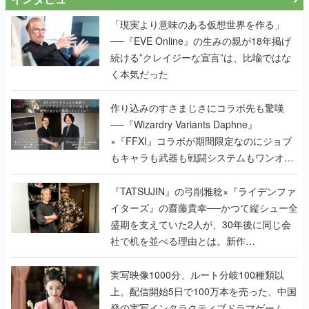
「現実より意味のある仮想世界を作る」
──『EVE Online』の生みの親が18年掲げ
続ける”クレイジーな宣言”は、比喩ではな
く本気だった
作り込みのすさまじさにコラボ先も驚嘆
──『Wizardry Variants Daphne』
×『FFXI』コラボが期間限定なのにジョブ
もキャラも武器も戦闘システムもワンオフ
で作り込まれた理由を両ディレクターに聞
く
『TATSUJIN』の弓削雅稔×『ライデンファ
イターズ』の齋藤貴幸──かつて縦シュー全
盛期を支えていた2人が、30年後に同じ会
社で机を並べる理由とは。新作
『TATSUJIN EXTREME』で初タッグを組
んだレジェンド2人に訊く開発秘話
実写映像1000分、ルート分岐100種類以
上。配信開始5日で100万本を売った、中国
発の実写インタラクティブドラマゲーム