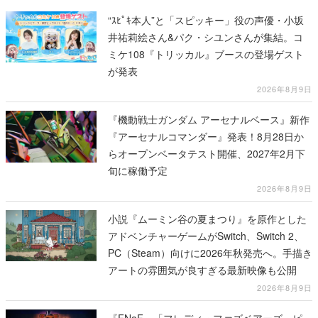
“ｽﾋﾟｷ本人”と「スピッキー」役の声優・小坂
井祐莉絵さん&パク・シユンさんが集結。コ
ミケ108『トリッカル』ブースの登場ゲスト
が発表
2026年8月9日
『機動戦士ガンダム アーセナルベース』新作
『アーセナルコマンダー』発表！8月28日か
らオープンベータテスト開催、2027年2月下
旬に稼働予定
2026年8月9日
小説『ムーミン谷の夏まつり』を原作とした
アドベンチャーゲームがSwitch、Switch 2、
PC（Steam）向けに2026年秋発売へ。手描き
アートの雰囲気が良すぎる最新映像も公開
2026年8月9日