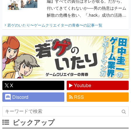
編】すべての責任はオレが取る。だから、
付いてきてくれないか──男の熱意はチーム
解散の危機を救い、『.hack』成功の活路を
開く。業界の快男児・松山 洋に流れる血は
若ゲのいたり〜ゲームクリエイターの青春〜
の記事一覧
『少年ジャンプ』色だった【若ゲのいた
り】
X
Youtube
Discord
RSS
ピックアップ