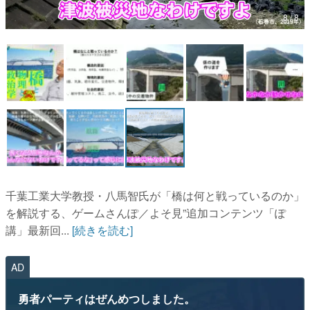
8 / 8
マンガ
女性向け
アプリレビュー
その他
電ファミニコゲーマーとは？
運営：株式会社マレ
千葉工業大学教授・八馬智氏が「橋は何と戦っているのか」
を解説する、ゲームさんぽ／よそ見”追加コンテンツ「ぽ
講」最新回...
[続きを読む]
AD
勇者パーティはぜんめつしました。