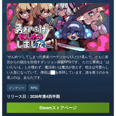
“ぜんめつ”してしまった勇者パーティから1人だけ選んで、ともに迷
宮からの脱出を目指すダンジョン探索RPGです。 ただし勇者は「は
い/いいえ」しか喋れず、魔法使いは魔法が使えず、戦士は可愛らし
い人形になっていて、僧侶は██を崇拝しています。誰を救うのかを
選ぶのは、あなたです。
インディー
RPG
リリース日：2026年第4四半期
Steamストアページ