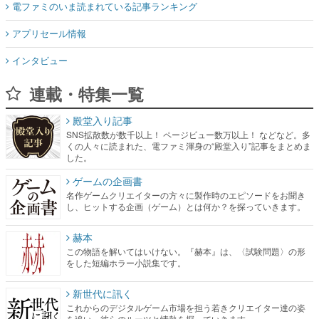
電ファミのいま読まれている記事ランキング
アプリセール情報
インタビュー
連載・特集一覧
殿堂入り記事
SNS拡散数が数千以上！ ページビュー数万以上！ などなど。多
くの人々に読まれた、電ファミ渾身の“殿堂入り”記事をまとめま
した。
ゲームの企画書
名作ゲームクリエイターの方々に製作時のエピソードをお聞き
し、ヒットする企画（ゲーム）とは何か？を探っていきます。
赫本
この物語を解いてはいけない。『赫本』は、〈試験問題〉の形
をした短編ホラー小説集です。
新世代に訊く
これからのデジタルゲーム市場を担う若きクリエイター達の姿
を追い、彼らのルーツと情熱を探っていきます。