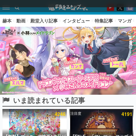
広告をスキップ
赫本
動画
殿堂入り記事
インタビュー
特集記事
マンガ
いま読まれている記事
ピックアップ
注目度
4246
注目度
4191
電ファミのいま読まれている記事ランキング
アプリセール情報