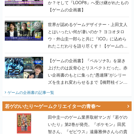
か？そして『LOOP8』へ受け継がれたもの
【ゲームの企画書】
世界が認めるゲームデザイナー・上田文人
とはいったい何が凄いのか？ ヨコオタロ
ウ・外山圭一郎らと共に『ICO』に込めら
れたこだわりを語り尽くす！【ゲームの企
画書】
【ゲームの企画書】『ペルソナ3』を築き
上げたのは反骨心とリスペクトだった。赤
い企画書のもとに集った“愚連隊”がシリー
ズを生まれ変わらせるまで【橋野桂インタ
ビュー】
ゲームの企画書
の記事一覧
若ゲのいたり〜ゲームクリエイターの青春〜
田中圭一のゲーム業界取材マンガ『若ゲの
いたり』第2巻が発売。『ポケモン』田尻
智さん、『ゼビウス』遠藤雅伸さんらの貴