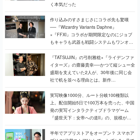
く本気だった
作り込みのすさまじさにコラボ先も驚嘆
──『Wizardry Variants Daphne』
×『FFXI』コラボが期間限定なのにジョブ
もキャラも武器も戦闘システムもワンオフ
で作り込まれた理由を両ディレクターに聞
く
『TATSUJIN』の弓削雅稔×『ライデンファ
イターズ』の齋藤貴幸──かつて縦シュー全
盛期を支えていた2人が、30年後に同じ会
社で机を並べる理由とは。新作
『TATSUJIN EXTREME』で初タッグを組
んだレジェンド2人に訊く開発秘話
実写映像1000分、ルート分岐100種類以
上。配信開始5日で100万本を売った、中国
発の実写インタラクティブドラマゲーム
『盛世天下：女帝への道II』の、規模が違
うこだわりをプロデューサーに聞いた
半年でアプリストアをオープン？ スマホア