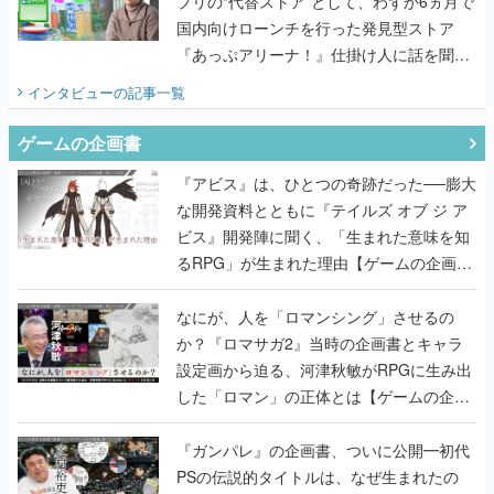
プリの“代替ストア”として、わずか6ヵ月で
国内向けローンチを行った発見型ストア
『あっぷアリーナ！』仕掛け人に話を聞い
てみた
インタビュー
の記事一覧
ゲームの企画書
『アビス』は、ひとつの奇跡だった──膨大
な開発資料とともに『テイルズ オブ ジ ア
ビス』開発陣に聞く、「生まれた意味を知
るRPG」が生まれた理由【ゲームの企画
書】
なにが、人を「ロマンシング」させるの
か？『ロマサガ2』当時の企画書とキャラ
設定画から迫る、河津秋敏がRPGに生み出
した「ロマン」の正体とは【ゲームの企画
書】
『ガンパレ』の企画書、ついに公開━初代
PSの伝説的タイトルは、なぜ生まれたの