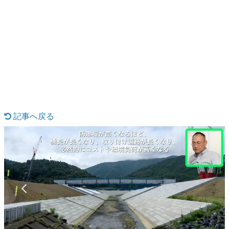
日本のコンテンツ産業やカルチャーに与えた影響を探る企
画です。
日本モバイルゲーム産業史
日本のモバイルゲーム史における主要なトピック・タイト
ルを網羅するほか、開発者へのインタビューや識者による
解説を掲載。約20年の歴史が一望できる決定版！
若ゲのいたり〜ゲームクリエイターの青春〜
『うつヌケ』『ペンと箸』等で知られるマンガ家・田中圭
一先生によるゲーム業界レポートマンガです。
記事へ戻る
なんでゲームは面白い？
ゲーム開発者・hamatsu氏がゲームの魅力を画面や操作の
具体的な形から解き明かしていく、硬派で骨太な評論連載
です。
ゲームが変えた日本語
「経験値」「裏技」「ラスボス」… ゲームにまつわる言葉
の起源や用法の変遷を、コンピューター文化史研究家・タ
イニーP氏が徹底調査。
カテゴリ
特集記事