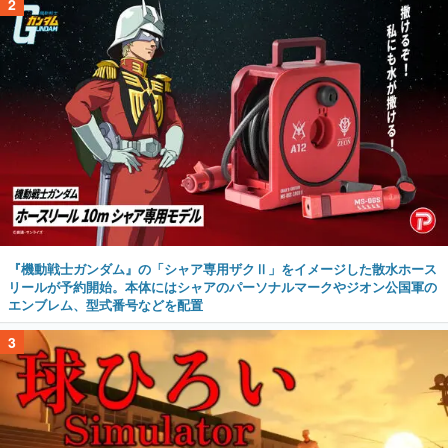
2
『機動戦士ガンダム』の「シャア専用ザクⅡ」をイメージした散水ホース
リールが予約開始。本体にはシャアのパーソナルマークやジオン公国軍の
エンブレム、型式番号などを配置
3