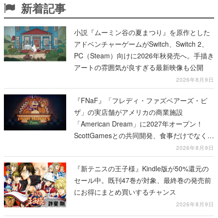
新着記事
小説『ムーミン谷の夏まつり』を原作とした
アドベンチャーゲームがSwitch、Switch 2、
PC（Steam）向けに2026年秋発売へ。手描き
アートの雰囲気が良すぎる最新映像も公開
2026年8月9日
『FNaF』「フレディ・ファズベアーズ・ピ
ザ」の実店舗がアメリカの商業施設
「American Dream」に2027年オープン！
ScottGamesとの共同開発、食事だけでなくス
テージショーや没入型のホラー体験も楽しめ
2026年8月9日
る
『新テニスの王子様』Kindle版が50%還元の
セール中。既刊47巻が対象、最終巻の発売前
にお得にまとめ買いするチャンス
2026年8月9日