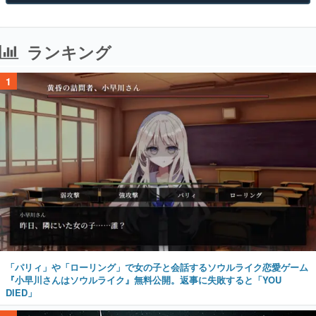
ランキング
1
「パリィ」や「ローリング」で女の子と会話するソウルライク恋愛ゲーム
『小早川さんはソウルライク』無料公開。返事に失敗すると「YOU
DIED」