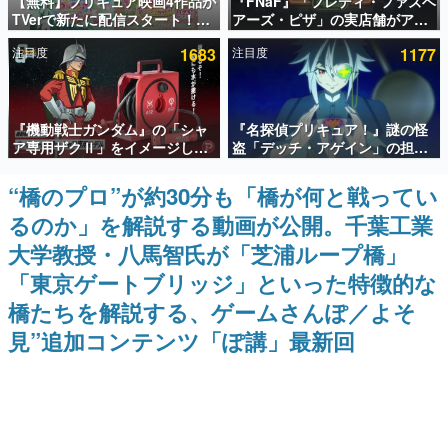
【無料】プリキュア映画4作品が
『FNaF』「フレディ・ファズベ
TVerで新たに配信スタート！な
アーズ・ピザ」の実店舗がアメ
インタビュー
んと2018年～2024年の映画ほぼ
リカの商業施設「American
注目度
1683
注目度
1177
すべてが見放題に、ぶっちゃけ
Dream」に2027年オープン！
連載・特集一覧
ありえないラインナップ
ScottGamesとの共同開発、食
事だけでなくステージショーや
没入型のホラー体験も楽しめる
殿堂入り記事
『機動戦士ガンダム』の「シャ
『名探偵プリキュア！』謎の怪
SNS拡散数が数千以上！ ページビュー数万以上！ などな
ど。多くの人々に読まれた、電ファミ渾身の“殿堂入り”記
ア専用ザクⅡ」をイメージした
盗「デッチ・アゲイン」の担当
事をまとめました。
散水ホースリールが予約開始。
キャストは天﨑滉平さんと判
本体にはシャアのパーソナルマ
明。『Re:ゼロから始める異世
“橋のプロ”が約30分も「橋が何と戦ってい
ゲームの企画書
ークやジオン公国軍のエンブレ
界生活』オットー役、『ヒプノ
名作ゲームクリエイターの方々に製作時のエピソードをお
るのか」を解説する動画が公開。千葉工業
ム、型式番号などを配置
シスマイク』山田三郎役など
聞きし、ヒットする企画（ゲーム）とは何か？を探ってい
きます。
大学教授・八馬智氏が「芝浦ループ橋」
赫本
「東京ゲートブリッジ」といった特徴的な
この物語を解いてはいけない。『赫本』は、〈試験問題〉
橋たちを解説する、ゲームさんぽ／よそ
の形をした短編ホラー小説集です。
見”追加コンテンツ「ぽ講」最新回
新世代に訊く
これからのデジタルゲーム市場を担う若きクリエイター達
の姿を追い、彼らのルーツと情熱を探っていきます。
ゲーム世代の作家たち
ゲームに多大な影響を受けた作家さんに取材し、ゲームが