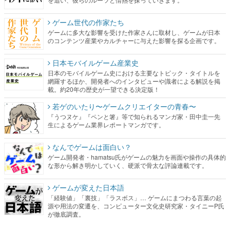
ゲーム世代の作家たち
ゲームに多大な影響を受けた作家さんに取材し、ゲームが日本
のコンテンツ産業やカルチャーに与えた影響を探る企画です。
日本モバイルゲーム産業史
日本のモバイルゲーム史における主要なトピック・タイトルを
網羅するほか、開発者へのインタビューや識者による解説を掲
載。約20年の歴史が一望できる決定版！
若ゲのいたり〜ゲームクリエイターの青春〜
『うつヌケ』『ペンと箸』等で知られるマンガ家・田中圭一先
生によるゲーム業界レポートマンガです。
なんでゲームは面白い？
ゲーム開発者・hamatsu氏がゲームの魅力を画面や操作の具体的
な形から解き明かしていく、硬派で骨太な評論連載です。
ゲームが変えた日本語
「経験値」「裏技」「ラスボス」… ゲームにまつわる言葉の起
源や用法の変遷を、コンピューター文化史研究家・タイニーP氏
が徹底調査。