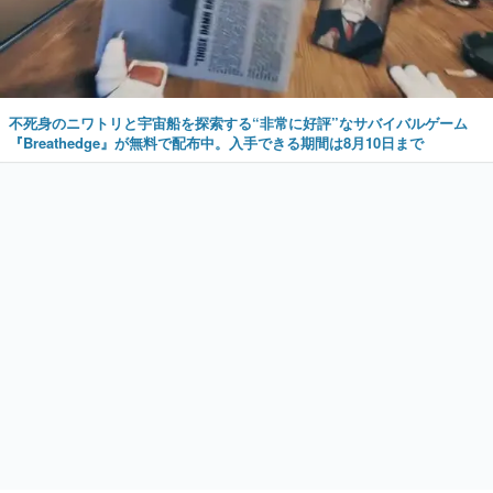
不死身のニワトリと宇宙船を探索する“非常に好評”なサバイバルゲーム
『Breathedge』が無料で配布中。入手できる期間は8月10日まで