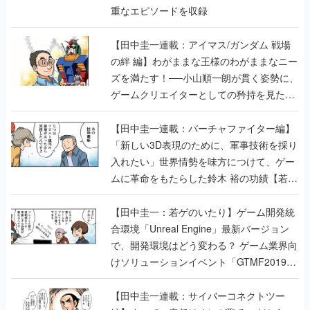
重なエピソードを収録
【田中圭一連載：アイマス/ガンダム 戦場
の絆 編】わがままな王様のわがままなニー
ズを満たす！──小山順一朗が貫く姿勢に、
ゲームクリエイターとしての矜持を見た
【若ゲのいたり最終回】
【田中圭一連載：バーチャファイター編】
「新しい3D表現のために、軍事技術を採り
入れたい」世界情勢を味方につけて、ゲー
ムに革命をもたらした鈴木 裕の功績【若ゲ
のいたり】
【田中圭一：若ゲのいたり】ゲーム開発統
合環境「Unreal Engine」最新バージョン
で、開発環境はどう変わる？ ゲーム業界向
けソリューションイベント「GTMF2019」
に行って、より理解を深めよう【PR】
【田中圭一連載：サイバーコネクトツー