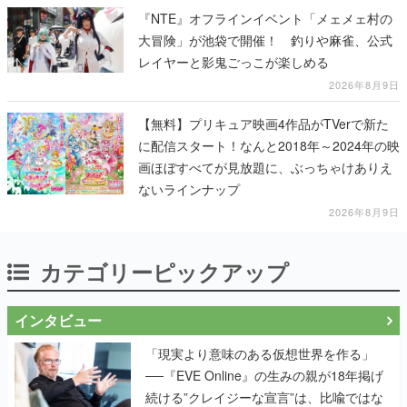
『NTE』オフラインイベント「メェメェ村の
大冒険」が池袋で開催！ 釣りや麻雀、公式
レイヤーと影鬼ごっこが楽しめる
2026年8月9日
【無料】プリキュア映画4作品がTVerで新た
に配信スタート！なんと2018年～2024年の映
画ほぼすべてが見放題に、ぶっちゃけありえ
ないラインナップ
2026年8月9日
カテゴリーピックアップ
インタビュー
「現実より意味のある仮想世界を作る」
──『EVE Online』の生みの親が18年掲げ
続ける”クレイジーな宣言”は、比喩ではな