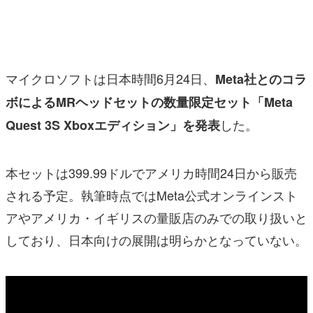
マンガ
女性向け
マイクロソフトは日本時間6月24日、
Meta社とのコラ
アプリレビュー
ボによるMRヘッドセットの数量限定セット「Meta
その他
した。
Quest 3S Xboxエディション」を発表
電ファミニコゲーマーとは？
運営：株式会社マレ
本セットは399.99ドルでアメリカ時間24日から販売
される予定。執筆時点ではMeta公式オンラインスト
アやアメリカ・イギリスの量販店のみでの取り扱いと
しており、日本向けの展開は明らかとなっていない。