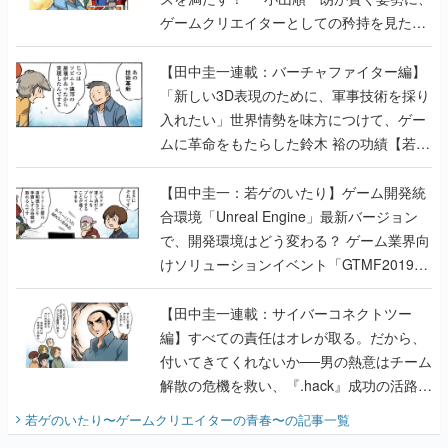
ゲームクリエイターとしての矜持を見た
【若ゲのいたり最終回】
【田中圭一連載：バーチャファイター編】
「新しい3D表現のために、軍事技術を採り
入れたい」世界情勢を味方につけて、ゲー
ムに革命をもたらした鈴木 裕の功績【若ゲ
のいたり】
【田中圭一：若ゲのいたり】ゲーム開発統
合環境「Unreal Engine」最新バージョン
で、開発環境はどう変わる？ ゲーム業界向
けソリューションイベント「GTMF2019」
に行って、より理解を深めよう【PR】
【田中圭一連載：サイバーコネクトツー
編】すべての責任はオレが取る。だから、
付いてきてくれないか──男の熱意はチーム
解散の危機を救い、『.hack』成功の活路を
開く。業界の快男児・松山 洋に流れる血は
若ゲのいたり〜ゲームクリエイターの青春〜
の記事一覧
『少年ジャンプ』色だった【若ゲのいた