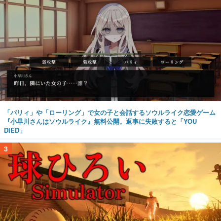
「パリィ」や「ローリング」で女の子と会話するソウルライク恋愛ゲーム
『小早川さんはソウルライク』無料公開。返事に失敗すると「YOU
DIED」
3