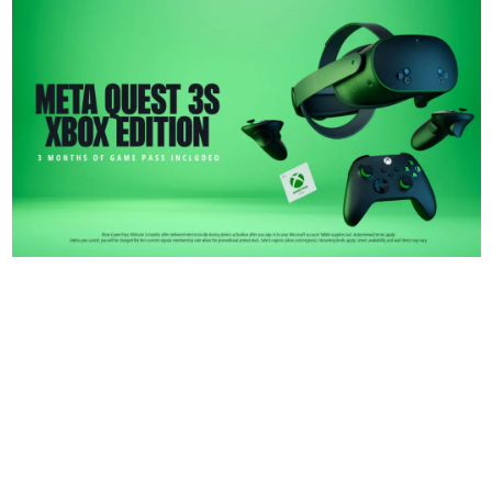
日本のコンテンツ産業やカルチャーに与えた影響を探る企
画です。
日本モバイルゲーム産業史
日本のモバイルゲーム史における主要なトピック・タイト
ルを網羅するほか、開発者へのインタビューや識者による
解説を掲載。約20年の歴史が一望できる決定版！
若ゲのいたり〜ゲームクリエイターの青春〜
『うつヌケ』『ペンと箸』等で知られるマンガ家・田中圭
一先生によるゲーム業界レポートマンガです。
なんでゲームは面白い？
ゲーム開発者・hamatsu氏がゲームの魅力を画面や操作の
具体的な形から解き明かしていく、硬派で骨太な評論連載
です。
ゲームが変えた日本語
「経験値」「裏技」「ラスボス」… ゲームにまつわる言葉
の起源や用法の変遷を、コンピューター文化史研究家・タ
イニーP氏が徹底調査。
カテゴリ
特集記事