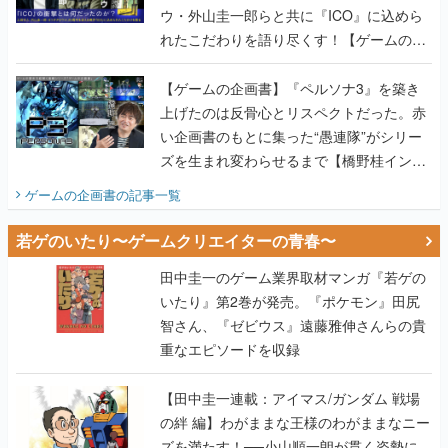
ウ・外山圭一郎らと共に『ICO』に込めら
れたこだわりを語り尽くす！【ゲームの企
画書】
【ゲームの企画書】『ペルソナ3』を築き
上げたのは反骨心とリスペクトだった。赤
い企画書のもとに集った“愚連隊”がシリー
ズを生まれ変わらせるまで【橋野桂インタ
ビュー】
ゲームの企画書
の記事一覧
若ゲのいたり〜ゲームクリエイターの青春〜
田中圭一のゲーム業界取材マンガ『若ゲの
いたり』第2巻が発売。『ポケモン』田尻
智さん、『ゼビウス』遠藤雅伸さんらの貴
重なエピソードを収録
【田中圭一連載：アイマス/ガンダム 戦場
の絆 編】わがままな王様のわがままなニー
ズを満たす！──小山順一朗が貫く姿勢に、