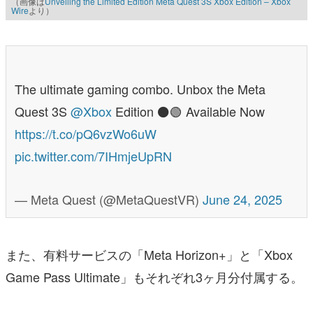
（画像は
Unveiling the Limited Edition Meta Quest 3S Xbox Edition – Xbox
Wire
より）
The ultimate gaming combo. Unbox the Meta
Quest 3S
@Xbox
Edition ⚫️🟢 Available Now
https://t.co/pQ6vzWo6uW
pic.twitter.com/7IHmjeUpRN
— Meta Quest (@MetaQuestVR)
June 24, 2025
また、有料サービスの「Meta Horizo​​n+」と「Xbox
Game Pass Ultimate」もそれぞれ3ヶ月分付属する。