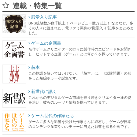
連載・特集一覧
殿堂入り記事
SNS拡散数が数千以上！ ページビュー数万以上！ などなど。多
くの人々に読まれた、電ファミ渾身の“殿堂入り”記事をまとめま
した。
ゲームの企画書
名作ゲームクリエイターの方々に製作時のエピソードをお聞き
し、ヒットする企画（ゲーム）とは何か？を探っていきます。
赫本
この物語を解いてはいけない。『赫本』は、〈試験問題〉の形
をした短編ホラー小説集です。
新世代に訊く
これからのデジタルゲーム市場を担う若きクリエイター達の姿
を追い、彼らのルーツと情熱を探っていきます。
ゲーム世代の作家たち
ゲームに多大な影響を受けた作家さんに取材し、ゲームが日本
のコンテンツ産業やカルチャーに与えた影響を探る企画です。