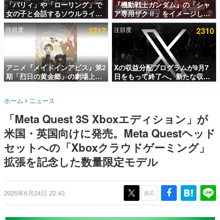
「パリィ」や「ローリング」で
『機動戦士ガンダム』の「シャ
女の子と会話するソウルライク
ア専用ザクⅡ」をイメージした
インタビュー
恋愛ゲーム『小早川さんはソウ
散水ホースリールが予約開始。
注目度
2717
注目度
2310
ルライク』無料公開。返事に失
本体にはシャアのパーソナルマ
連載・特集一覧
敗すると「YOU DIED」
ークやジオン公国軍のエンブレ
ム、型式番号などを配置
殿堂入り記事
SNS拡散数が数千以上！ ページビュー数万以上！ などな
アニメ『メイドインアビス』第2
Xの収益分配プログラムが9月7
ど。多くの人々に読まれた、電ファミ渾身の“殿堂入り”記
期「烈日の黄金郷」の劇場上映
日をもって終了へ。新たな収益
事をまとめました。
が決定！レグ役・伊瀬茉莉也さ
化制度「Original Content
んらが登壇する舞台挨拶も実施
Rewards Program」を発表
ゲームの企画書
ホーム
ニュース
名作ゲームクリエイターの方々に製作時のエピソードをお
聞きし、ヒットする企画（ゲーム）とは何か？を探ってい
「Meta Quest 3S Xboxエディション」が
きます。
米国・英国向けに発売。Meta Questヘッド
赫本
この物語を解いてはいけない。『赫本』は、〈試験問題〉
セットへの「Xboxクラウドゲーミング」
の形をした短編ホラー小説集です。
拡張を記念した数量限定モデル
新世代に訊く
これからのデジタルゲーム市場を担う若きクリエイター達
の姿を追い、彼らのルーツと情熱を探っていきます。
2025年6月24日 22:43
反応
ゲーム世代の作家たち
ゲームに多大な影響を受けた作家さんに取材し、ゲームが