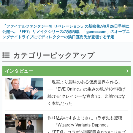
『ファイナルファンタジーⅦ リベレーション』の新映像が8月26日早朝に
公開へ。『FF7』リメイクシリーズの完結編、「gamescom」のオープニ
ングナイトライブにてディレクターの浜口直樹氏が登壇する予定
カテゴリーピックアップ
インタビュー
「現実より意味のある仮想世界を作る」
──『EVE Online』の生みの親が18年掲げ
続ける”クレイジーな宣言”は、比喩ではな
く本気だった
作り込みのすさまじさにコラボ先も驚嘆
──『Wizardry Variants Daphne』
×『FFXI』コラボが期間限定なのにジョブ