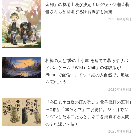
金郷」の劇場上映が決定！レグ役・伊瀬茉莉
也さんらが登壇する舞台挨拶も実施
2026年8月8日
相棒の犬と“夢の山小屋”を建てて暮らすサバ
イバルゲーム『Wild n Chill』の体験版が
Steamで配信中。ドット絵の大自然で、喧騒
を忘れよう
2026年8月8日
『今日もネコ様の圧が強い』電子書籍の既刊1
～2巻が「30％オフ」でお得に。ジト目でツ
ンツンしたネコたちと、ネコを溺愛する人間
のすれ違いを描く
2026年8月8日