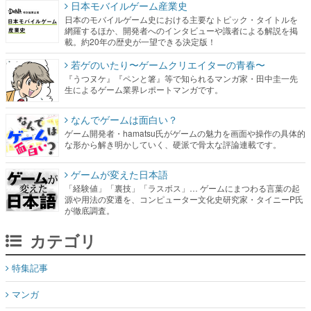
日本モバイルゲーム産業史
日本のモバイルゲーム史における主要なトピック・タイトルを
網羅するほか、開発者へのインタビューや識者による解説を掲
載。約20年の歴史が一望できる決定版！
若ゲのいたり〜ゲームクリエイターの青春〜
『うつヌケ』『ペンと箸』等で知られるマンガ家・田中圭一先
生によるゲーム業界レポートマンガです。
なんでゲームは面白い？
ゲーム開発者・hamatsu氏がゲームの魅力を画面や操作の具体的
な形から解き明かしていく、硬派で骨太な評論連載です。
ゲームが変えた日本語
「経験値」「裏技」「ラスボス」… ゲームにまつわる言葉の起
源や用法の変遷を、コンピューター文化史研究家・タイニーP氏
が徹底調査。
カテゴリ
特集記事
マンガ