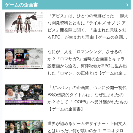
ゲームの企画書
『アビス』は、ひとつの奇跡だった──膨大
な開発資料とともに『テイルズ オブ ジ ア
ビス』開発陣に聞く、「生まれた意味を知
るRPG」が生まれた理由【ゲームの企画
書】
なにが、人を「ロマンシング」させるの
か？『ロマサガ2』当時の企画書とキャラ
設定画から迫る、河津秋敏がRPGに生み出
した「ロマン」の正体とは【ゲームの企画
書】
『ガンパレ』の企画書、ついに公開━初代
PSの伝説的タイトルは、なぜ生まれたの
か？そして『LOOP8』へ受け継がれたもの
【ゲームの企画書】
世界が認めるゲームデザイナー・上田文人
とはいったい何が凄いのか？ ヨコオタロ