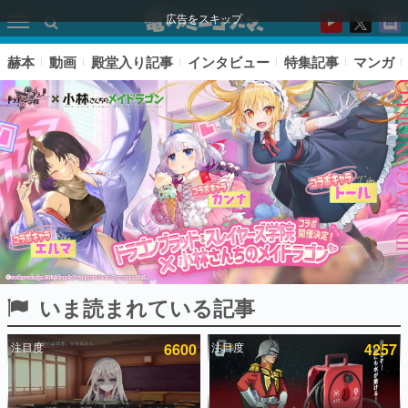
広告をスキップ
赫本
動画
殿堂入り記事
インタビュー
特集記事
マンガ
いま読まれている記事
ピックアップ
注目度
6600
注目度
4257
電ファミのいま読まれている記事ランキング
アプリセール情報