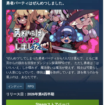
勇者パーティはぜんめつしました。
“ぜんめつ”してしまった勇者パーティから1人だけ選んで、ともに迷
宮からの脱出を目指すダンジョン探索RPGです。 ただし勇者は「は
い/いいえ」しか喋れず、魔法使いは魔法が使えず、戦士は可愛らし
い人形になっていて、僧侶は██を崇拝しています。誰を救うのかを
選ぶのは、あなたです。
インディー
RPG
リリース日：2026年第4四半期
Steamストアページ