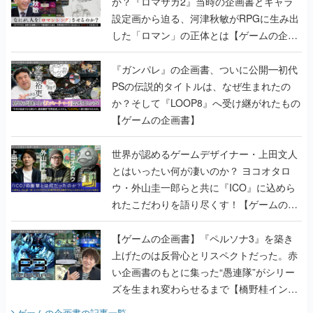
か？『ロマサガ2』当時の企画書とキャラ
設定画から迫る、河津秋敏がRPGに生み出
した「ロマン」の正体とは【ゲームの企画
書】
『ガンパレ』の企画書、ついに公開━初代
PSの伝説的タイトルは、なぜ生まれたの
か？そして『LOOP8』へ受け継がれたもの
【ゲームの企画書】
世界が認めるゲームデザイナー・上田文人
とはいったい何が凄いのか？ ヨコオタロ
ウ・外山圭一郎らと共に『ICO』に込めら
れたこだわりを語り尽くす！【ゲームの企
画書】
【ゲームの企画書】『ペルソナ3』を築き
上げたのは反骨心とリスペクトだった。赤
い企画書のもとに集った“愚連隊”がシリー
ズを生まれ変わらせるまで【橋野桂インタ
ビュー】
ゲームの企画書
の記事一覧