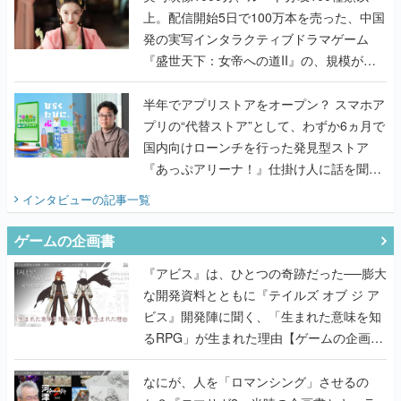
上。配信開始5日で100万本を売った、中国
発の実写インタラクティブドラマゲーム
『盛世天下：女帝への道II』の、規模が違
うこだわりをプロデューサーに聞いた
半年でアプリストアをオープン？ スマホア
プリの“代替ストア”として、わずか6ヵ月で
国内向けローンチを行った発見型ストア
『あっぷアリーナ！』仕掛け人に話を聞い
てみた
インタビュー
の記事一覧
ゲームの企画書
『アビス』は、ひとつの奇跡だった──膨大
な開発資料とともに『テイルズ オブ ジ ア
ビス』開発陣に聞く、「生まれた意味を知
るRPG」が生まれた理由【ゲームの企画
書】
なにが、人を「ロマンシング」させるの