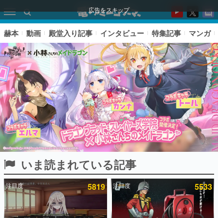
広告をスキップ
赫本
動画
殿堂入り記事
インタビュー
特集記事
マンガ
いま読まれている記事
ピックアップ
注目度
5819
注目度
5533
電ファミのいま読まれている記事ランキング
アプリセール情報