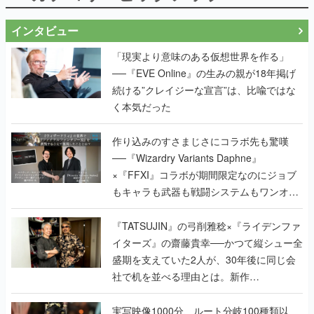
インタビュー
「現実より意味のある仮想世界を作る」
──『EVE Online』の生みの親が18年掲げ
続ける”クレイジーな宣言”は、比喩ではな
く本気だった
作り込みのすさまじさにコラボ先も驚嘆
──『Wizardry Variants Daphne』
×『FFXI』コラボが期間限定なのにジョブ
もキャラも武器も戦闘システムもワンオフ
で作り込まれた理由を両ディレクターに聞
く
『TATSUJIN』の弓削雅稔×『ライデンファ
イターズ』の齋藤貴幸──かつて縦シュー全
盛期を支えていた2人が、30年後に同じ会
社で机を並べる理由とは。新作
『TATSUJIN EXTREME』で初タッグを組
んだレジェンド2人に訊く開発秘話
実写映像1000分、ルート分岐100種類以