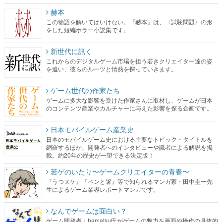
赫本
この物語を解いてはいけない。『赫本』は、〈試験問題〉の形
をした短編ホラー小説集です。
新世代に訊く
これからのデジタルゲーム市場を担う若きクリエイター達の姿
を追い、彼らのルーツと情熱を探っていきます。
ゲーム世代の作家たち
ゲームに多大な影響を受けた作家さんに取材し、ゲームが日本
のコンテンツ産業やカルチャーに与えた影響を探る企画です。
日本モバイルゲーム産業史
日本のモバイルゲーム史における主要なトピック・タイトルを
網羅するほか、開発者へのインタビューや識者による解説を掲
載。約20年の歴史が一望できる決定版！
若ゲのいたり〜ゲームクリエイターの青春〜
『うつヌケ』『ペンと箸』等で知られるマンガ家・田中圭一先
生によるゲーム業界レポートマンガです。
なんでゲームは面白い？
ゲーム開発者・hamatsu氏がゲームの魅力を画面や操作の具体的