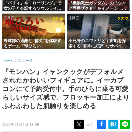
「パリィ」や「ローリング」で
『機動戦士ガンダム』の「シャ
女の子と会話するソウルライク
ア専用ザクⅡ」をイメージした
インタビュー
恋愛ゲーム『小早川さんはソウ
散水ホースリールが予約開始。
注目度
3256
注目度
2222
ルライク』無料公開。返事に失
本体にはシャアのパーソナルマ
連載・特集一覧
敗すると「YOU DIED」
ークやジオン公国軍のエンブレ
ム、型式番号などを配置
殿堂入り記事
SNS拡散数が数千以上！ ページビュー数万以上！ などな
野球部の過酷な“補欠”を体験す
不死身のニワトリと宇宙船を探
ど。多くの人々に読まれた、電ファミ渾身の“殿堂入り”記
るゲーム『球ひろい
索する“非常に好評”なサバイバ
事をまとめました。
Simulator』が「1件」のウィッ
ルゲーム『Breathedge』が無
シュリストをもとにチェコ語に
料で配布中。入手できる期間は8
ゲームの企画書
ホーム
ニュース
対応しSNSで話題に。『キング
月10日まで
名作ゲームクリエイターの方々に製作時のエピソードをお
聞きし、ヒットする企画（ゲーム）とは何か？を探ってい
ダム・カム』開発元やチェコの
『モンハン』イャンクックがデフォルメ
きます。
プロ野球選手から称賛の声
されたかわいいフィギュアに。イーカプ
赫本
この物語を解いてはいけない。『赫本』は、〈試験問題〉
コンにて予約受付中。手のひらに乗る可愛
の形をした短編ホラー小説集です。
らしいサイズ感で、フロッキー加工により
ふわふわした肌触りを楽しめる
新世代に訊く
これからのデジタルゲーム市場を担う若きクリエイター達
の姿を追い、彼らのルーツと情熱を探っていきます。
2025年6月24日 13:58
反応
ゲーム世代の作家たち
ゲームに多大な影響を受けた作家さんに取材し、ゲームが