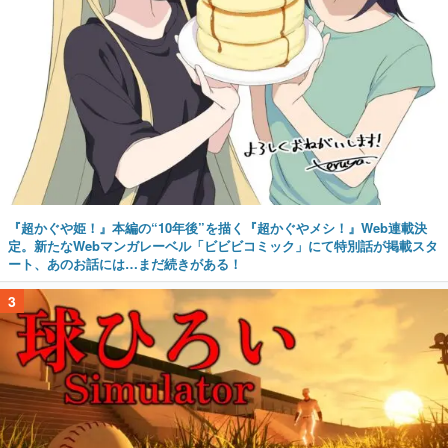
『超かぐや姫！』本編の“10年後”を描く『超かぐやメシ！』Web連載決
定。新たなWebマンガレーベル「ビビビコミック」にて特別話が掲載スタ
ート、あのお話には…まだ続きがある！
3