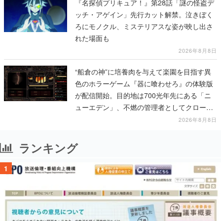
『名探偵プリキュア！』第28話「謎の怪盗デ
ッチ・アゲイン」先行カット解禁。泣きぼく
ろにモノクル、ミステリアスな姿が映し出さ
れた場面も
2026年8月8日
“船倉の神”に培養肉を与えて楽園を目指す異
色のホラーゲーム『器に喰わせろ』の体験版
が配信開始。目的地は700光年先にある「ニ
ューエデン」、不燃の管理者としてクローン
人間を増やし、加工して神に捧げる
2026年8月8日
ランキング
1