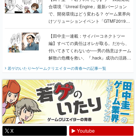
合環境「Unreal Engine」最新バージョン
で、開発環境はどう変わる？ ゲーム業界向
けソリューションイベント「GTMF2019」
に行って、より理解を深めよう【PR】
【田中圭一連載：サイバーコネクトツー
編】すべての責任はオレが取る。だから、
付いてきてくれないか──男の熱意はチーム
解散の危機を救い、『.hack』成功の活路を
開く。業界の快男児・松山 洋に流れる血は
若ゲのいたり〜ゲームクリエイターの青春〜
の記事一覧
『少年ジャンプ』色だった【若ゲのいた
り】
X
Youtube