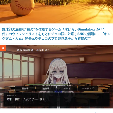
野球部の過酷な“補欠”を体験するゲーム『球ひろいSimulator』が「1
件」のウィッシュリストをもとにチェコ語に対応しSNSで話題に。『キン
グダム・カム』開発元やチェコのプロ野球選手から称賛の声
4