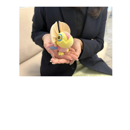
日本のコンテンツ産業やカルチャーに与えた影響を探る企
画です。
日本モバイルゲーム産業史
日本のモバイルゲーム史における主要なトピック・タイト
ルを網羅するほか、開発者へのインタビューや識者による
解説を掲載。約20年の歴史が一望できる決定版！
若ゲのいたり〜ゲームクリエイターの青春〜
『うつヌケ』『ペンと箸』等で知られるマンガ家・田中圭
一先生によるゲーム業界レポートマンガです。
なんでゲームは面白い？
ゲーム開発者・hamatsu氏がゲームの魅力を画面や操作の
具体的な形から解き明かしていく、硬派で骨太な評論連載
です。
ゲームが変えた日本語
「経験値」「裏技」「ラスボス」… ゲームにまつわる言葉
の起源や用法の変遷を、コンピューター文化史研究家・タ
イニーP氏が徹底調査。
カテゴリ
特集記事