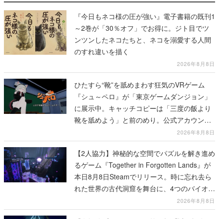
『今日もネコ様の圧が強い』電子書籍の既刊1
～2巻が「30％オフ」でお得に。ジト目でツ
ンツンしたネコたちと、ネコを溺愛する人間
のすれ違いを描く
2026年8月8日
ひたすら“靴”を舐めまわす狂気のVRゲーム
『シュ～ペロ』が「東京ゲームダンジョン」
に展示中。キャッチコピーは「三度の飯より
靴を舐めよう」と前のめり。公式アカウント
も開設され、2026年リリースに向けて開発中
2026年8月8日
【2人協力】神秘的な空間でパズルを解き進め
るゲーム『Together in Forgotten Lands』が
本日8月8日Steamでリリース。時に忘れ去ら
れた世界の古代洞窟を舞台に、4つのバイオー
ムを探索しながら脱出を目指す
2026年8月8日