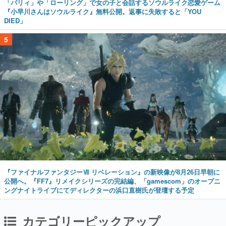
「パリィ」や「ローリング」で女の子と会話するソウルライク恋愛ゲーム
『小早川さんはソウルライク』無料公開。返事に失敗すると「YOU
DIED」
5
『ファイナルファンタジーⅦ リベレーション』の新映像が8月26日早朝に
公開へ。『FF7』リメイクシリーズの完結編、「gamescom」のオープニ
ングナイトライブにてディレクターの浜口直樹氏が登壇する予定
カテゴリーピックアップ