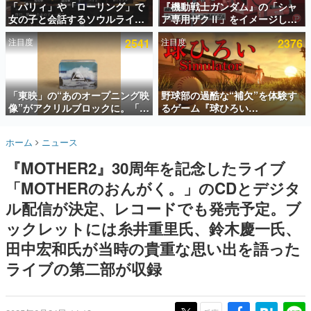
「パリィ」や「ローリング」で
『機動戦士ガンダム』の「シャ
女の子と会話するソウルライク
ア専用ザクⅡ」をイメージした
インタビュー
恋愛ゲーム『小早川さんはソウ
散水ホースリールが予約開始。
注目度
2541
注目度
2376
ルライク』無料公開。返事に失
本体にはシャアのパーソナルマ
連載・特集一覧
敗すると「YOU DIED」
ークやジオン公国軍のエンブレ
ム、型式番号などを配置
殿堂入り記事
SNS拡散数が数千以上！ ページビュー数万以上！ などな
「東映」の“あのオープニング映
野球部の過酷な“補欠”を体験す
ど。多くの人々に読まれた、電ファミ渾身の“殿堂入り”記
像”がアクリルブロックに。「東
るゲーム『球ひろい
事をまとめました。
映ヒストリカル グッズコレクシ
Simulator』が「1件」のウィッ
ョン」が8月下旬より発売
シュリストをもとにチェコ語に
ゲームの企画書
ホーム
ニュース
対応しSNSで話題に。『キング
名作ゲームクリエイターの方々に製作時のエピソードをお
聞きし、ヒットする企画（ゲーム）とは何か？を探ってい
ダム・カム』開発元やチェコの
『MOTHER2』30周年を記念したライブ
きます。
プロ野球選手から称賛の声
「MOTHERのおんがく。」のCDとデジタ
赫本
この物語を解いてはいけない。『赫本』は、〈試験問題〉
ル配信が決定、レコードでも発売予定。ブ
の形をした短編ホラー小説集です。
ックレットには糸井重里氏、鈴木慶一氏、
田中宏和氏が当時の貴重な思い出を語った
新世代に訊く
これからのデジタルゲーム市場を担う若きクリエイター達
ライブの第二部が収録
の姿を追い、彼らのルーツと情熱を探っていきます。
ゲーム世代の作家たち
ゲームに多大な影響を受けた作家さんに取材し、ゲームが