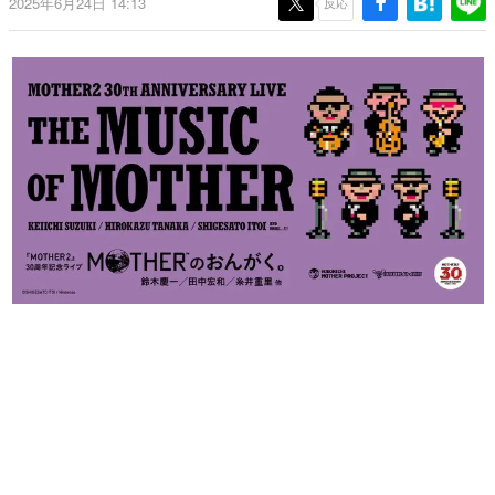
2025年6月24日 14:13
反応
日本のコンテンツ産業やカルチャーに与えた影響を探る企
画です。
日本モバイルゲーム産業史
日本のモバイルゲーム史における主要なトピック・タイト
ルを網羅するほか、開発者へのインタビューや識者による
解説を掲載。約20年の歴史が一望できる決定版！
若ゲのいたり〜ゲームクリエイターの青春〜
『うつヌケ』『ペンと箸』等で知られるマンガ家・田中圭
一先生によるゲーム業界レポートマンガです。
なんでゲームは面白い？
ゲーム開発者・hamatsu氏がゲームの魅力を画面や操作の
具体的な形から解き明かしていく、硬派で骨太な評論連載
です。
ゲームが変えた日本語
「経験値」「裏技」「ラスボス」… ゲームにまつわる言葉
の起源や用法の変遷を、コンピューター文化史研究家・タ
イニーP氏が徹底調査。
カテゴリ
特集記事