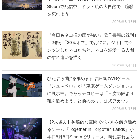
Steamで配信中。ドット絵の大自然で、喧騒
を忘れよう
2026年8月8日
『今日もネコ様の圧が強い』電子書籍の既刊1
～2巻が「30％オフ」でお得に。ジト目でツ
ンツンしたネコたちと、ネコを溺愛する人間
のすれ違いを描く
2026年8月8日
ひたすら“靴”を舐めまわす狂気のVRゲーム
『シュ～ペロ』が「東京ゲームダンジョン」
に展示中。キャッチコピーは「三度の飯より
靴を舐めよう」と前のめり。公式アカウント
も開設され、2026年リリースに向けて開発中
2026年8月8日
【2人協力】神秘的な空間でパズルを解き進め
るゲーム『Together in Forgotten Lands』が
本日8月8日Steamでリリース。時に忘れ去ら