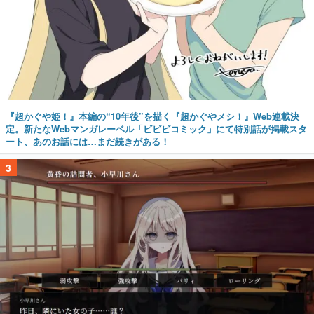
『超かぐや姫！』本編の“10年後”を描く『超かぐやメシ！』Web連載決
定。新たなWebマンガレーベル「ビビビコミック」にて特別話が掲載スタ
ート、あのお話には…まだ続きがある！
3