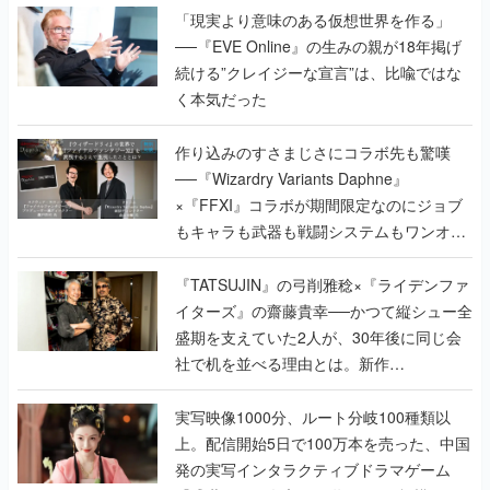
「現実より意味のある仮想世界を作る」
──『EVE Online』の生みの親が18年掲げ
続ける”クレイジーな宣言”は、比喩ではな
く本気だった
作り込みのすさまじさにコラボ先も驚嘆
──『Wizardry Variants Daphne』
×『FFXI』コラボが期間限定なのにジョブ
もキャラも武器も戦闘システムもワンオフ
で作り込まれた理由を両ディレクターに聞
く
『TATSUJIN』の弓削雅稔×『ライデンファ
イターズ』の齋藤貴幸──かつて縦シュー全
盛期を支えていた2人が、30年後に同じ会
社で机を並べる理由とは。新作
『TATSUJIN EXTREME』で初タッグを組
んだレジェンド2人に訊く開発秘話
実写映像1000分、ルート分岐100種類以
上。配信開始5日で100万本を売った、中国
発の実写インタラクティブドラマゲーム