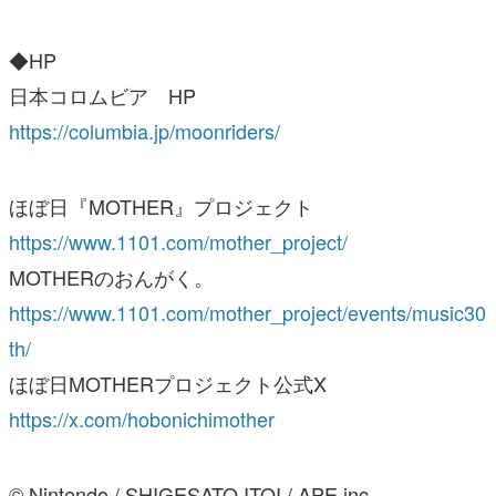
◆HP
日本コロムビア HP
https://columbia.jp/moonriders/
ほぼ日『MOTHER』プロジェクト
https://www.1101.com/mother_project/
MOTHERのおんがく。
https://www.1101.com/mother_project/events/music30
th/
ほぼ日MOTHERプロジェクト公式X
https://x.com/hobonichimother
© Nintendo / SHIGESATO ITOI / APE inc.