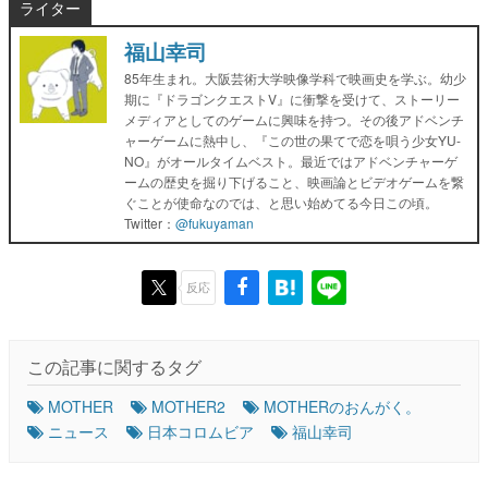
ライター
福山幸司
85年生まれ。大阪芸術大学映像学科で映画史を学ぶ。幼少
期に『ドラゴンクエストV』に衝撃を受けて、ストーリー
メディアとしてのゲームに興味を持つ。その後アドベンチ
ャーゲームに熱中し、『この世の果てで恋を唄う少女YU-
NO』がオールタイムベスト。最近ではアドベンチャーゲ
ームの歴史を掘り下げること、映画論とビデオゲームを繋
ぐことが使命なのでは、と思い始めてる今日この頃。
Twitter：
@fukuyaman
反応
この記事に関するタグ
MOTHER
MOTHER2
MOTHERのおんがく。
ニュース
日本コロムビア
福山幸司