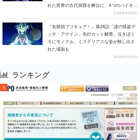
れた世界の古代洞窟を舞台に、4つのバイオー
ムを探索しながら脱出を目指す
2026年8月8日
『名探偵プリキュア！』第28話「謎の怪盗デ
ッチ・アゲイン」先行カット解禁。泣きぼく
ろにモノクル、ミステリアスな姿が映し出さ
れた場面も
2026年8月8日
ランキング
1