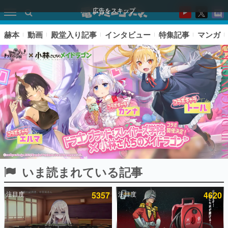
広告をスキップ
赫本
動画
殿堂入り記事
インタビュー
特集記事
マンガ
いま読まれている記事
ピックアップ
注目度
5357
注目度
4620
電ファミのいま読まれている記事ランキング
アプリセール情報