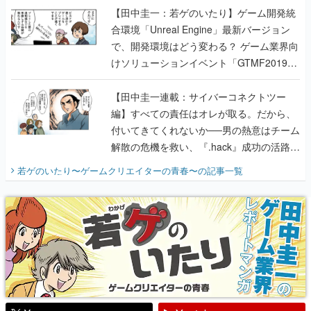
【田中圭一：若ゲのいたり】ゲーム開発統
合環境「Unreal Engine」最新バージョン
で、開発環境はどう変わる？ ゲーム業界向
けソリューションイベント「GTMF2019」
に行って、より理解を深めよう【PR】
【田中圭一連載：サイバーコネクトツー
編】すべての責任はオレが取る。だから、
付いてきてくれないか──男の熱意はチーム
解散の危機を救い、『.hack』成功の活路を
開く。業界の快男児・松山 洋に流れる血は
若ゲのいたり〜ゲームクリエイターの青春〜
の記事一覧
『少年ジャンプ』色だった【若ゲのいた
り】