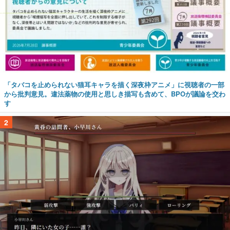
「タバコを止められない猫耳キャラを描く深夜枠アニメ」に視聴者の一部
から批判意見。違法薬物の使用と思しき描写も含めて、BPOが議論を交わ
す
2