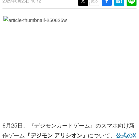
2025年6月25日 18:12
反応
日本のコンテンツ産業やカルチャーに与えた影響を探る企
画です。
日本モバイルゲーム産業史
日本のモバイルゲーム史における主要なトピック・タイト
ルを網羅するほか、開発者へのインタビューや識者による
解説を掲載。約20年の歴史が一望できる決定版！
若ゲのいたり〜ゲームクリエイターの青春〜
『うつヌケ』『ペンと箸』等で知られるマンガ家・田中圭
一先生によるゲーム業界レポートマンガです。
なんでゲームは面白い？
ゲーム開発者・hamatsu氏がゲームの魅力を画面や操作の
具体的な形から解き明かしていく、硬派で骨太な評論連載
です。
ゲームが変えた日本語
「経験値」「裏技」「ラスボス」… ゲームにまつわる言葉
の起源や用法の変遷を、コンピューター文化史研究家・タ
イニーP氏が徹底調査。
カテゴリ
6月25日、『デジモンカードゲーム』のスマホ向け新
作ゲーム
について、
『デジモン アリシオン』
公式のX
特集記事