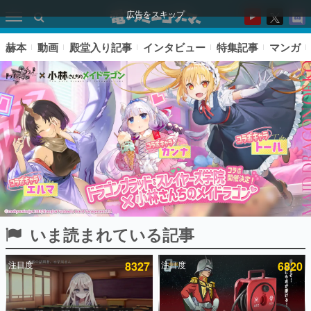
広告をスキップ
赫本
動画
殿堂入り記事
インタビュー
特集記事
マンガ
いま読まれている記事
ピックアップ
注目度
8327
注目度
6820
電ファミのいま読まれている記事ランキング
アプリセール情報