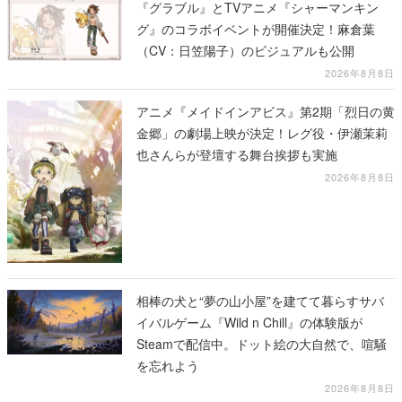
『グラブル』とTVアニメ『シャーマンキン
グ』のコラボイベントが開催決定！麻倉葉
（CV：日笠陽子）のビジュアルも公開
2026年8月8日
アニメ『メイドインアビス』第2期「烈日の黄
金郷」の劇場上映が決定！レグ役・伊瀬茉莉
也さんらが登壇する舞台挨拶も実施
2026年8月8日
相棒の犬と“夢の山小屋”を建てて暮らすサバ
イバルゲーム『Wild n Chill』の体験版が
Steamで配信中。ドット絵の大自然で、喧騒
を忘れよう
2026年8月8日