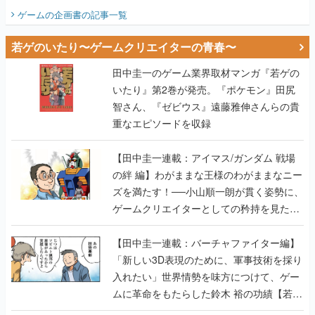
ビュー】
ゲームの企画書
の記事一覧
若ゲのいたり〜ゲームクリエイターの青春〜
田中圭一のゲーム業界取材マンガ『若ゲの
いたり』第2巻が発売。『ポケモン』田尻
智さん、『ゼビウス』遠藤雅伸さんらの貴
重なエピソードを収録
【田中圭一連載：アイマス/ガンダム 戦場
の絆 編】わがままな王様のわがままなニー
ズを満たす！──小山順一朗が貫く姿勢に、
ゲームクリエイターとしての矜持を見た
【若ゲのいたり最終回】
【田中圭一連載：バーチャファイター編】
「新しい3D表現のために、軍事技術を採り
入れたい」世界情勢を味方につけて、ゲー
ムに革命をもたらした鈴木 裕の功績【若ゲ
のいたり】