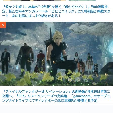
『超かぐや姫！』本編の“10年後”を描く『超かぐやメシ！』Web連載決
定。新たなWebマンガレーベル「ビビビコミック」にて特別話が掲載スタ
ート、あのお話には…まだ続きがある！
5
『ファイナルファンタジーⅦ リベレーション』の新映像が8月26日早朝に
公開へ。『FF7』リメイクシリーズの完結編、「gamescom」のオープニ
ングナイトライブにてディレクターの浜口直樹氏が登壇する予定