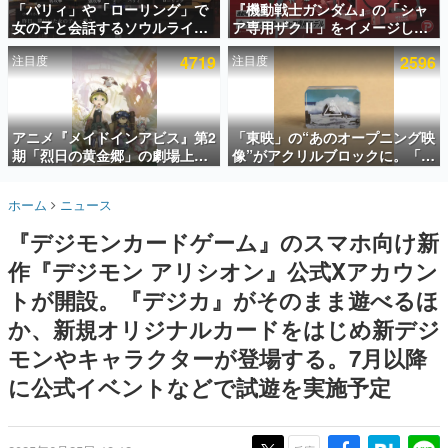
「パリィ」や「ローリング」で
『機動戦士ガンダム』の「シャ
女の子と会話するソウルライク
ア専用ザクⅡ」をイメージした
インタビュー
恋愛ゲーム『小早川さんはソウ
散水ホースリールが予約開始。
注目度
4719
注目度
2596
ルライク』無料公開。返事に失
本体にはシャアのパーソナルマ
連載・特集一覧
敗すると「YOU DIED」
ークやジオン公国軍のエンブレ
ム、型式番号などを配置
殿堂入り記事
SNS拡散数が数千以上！ ページビュー数万以上！ などな
アニメ『メイドインアビス』第2
「東映」の“あのオープニング映
ど。多くの人々に読まれた、電ファミ渾身の“殿堂入り”記
期「烈日の黄金郷」の劇場上映
像”がアクリルブロックに。「東
事をまとめました。
が決定！レグ役・伊瀬茉莉也さ
映ヒストリカル グッズコレクシ
んらが登壇する舞台挨拶も実施
ョン」が8月下旬より発売
ゲームの企画書
ホーム
ニュース
名作ゲームクリエイターの方々に製作時のエピソードをお
聞きし、ヒットする企画（ゲーム）とは何か？を探ってい
『デジモンカードゲーム』のスマホ向け新
きます。
作『デジモン アリシオン』公式Xアカウン
赫本
この物語を解いてはいけない。『赫本』は、〈試験問題〉
トが開設。『デジカ』がそのまま遊べるほ
の形をした短編ホラー小説集です。
か、新規オリジナルカードをはじめ新デジ
モンやキャラクターが登場する。7月以降
新世代に訊く
これからのデジタルゲーム市場を担う若きクリエイター達
に公式イベントなどで試遊を実施予定
の姿を追い、彼らのルーツと情熱を探っていきます。
ゲーム世代の作家たち
ゲームに多大な影響を受けた作家さんに取材し、ゲームが