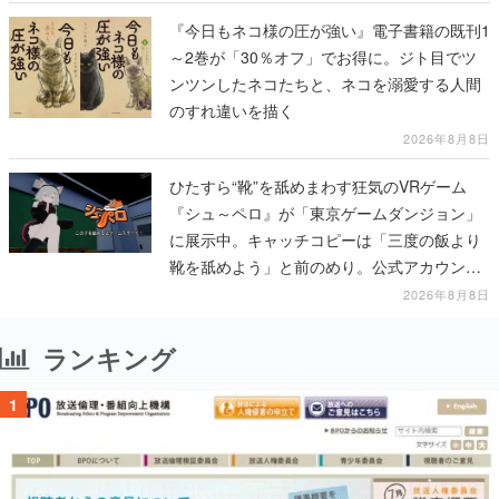
『今日もネコ様の圧が強い』電子書籍の既刊1
～2巻が「30％オフ」でお得に。ジト目でツ
ンツンしたネコたちと、ネコを溺愛する人間
のすれ違いを描く
2026年8月8日
ひたすら“靴”を舐めまわす狂気のVRゲーム
『シュ～ペロ』が「東京ゲームダンジョン」
に展示中。キャッチコピーは「三度の飯より
靴を舐めよう」と前のめり。公式アカウント
も開設され、2026年リリースに向けて開発中
2026年8月8日
ランキング
1