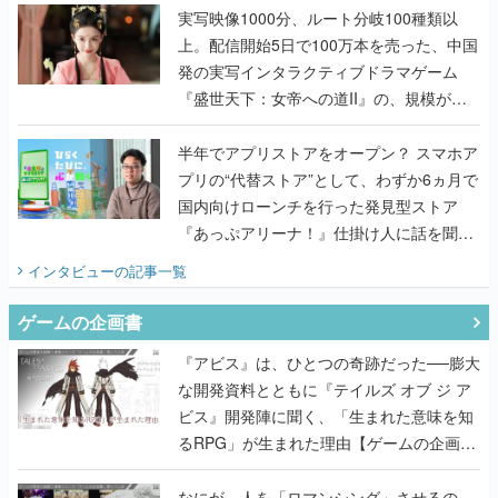
んだレジェンド2人に訊く開発秘話
実写映像1000分、ルート分岐100種類以
上。配信開始5日で100万本を売った、中国
発の実写インタラクティブドラマゲーム
『盛世天下：女帝への道II』の、規模が違
うこだわりをプロデューサーに聞いた
半年でアプリストアをオープン？ スマホア
プリの“代替ストア”として、わずか6ヵ月で
国内向けローンチを行った発見型ストア
『あっぷアリーナ！』仕掛け人に話を聞い
てみた
インタビュー
の記事一覧
ゲームの企画書
『アビス』は、ひとつの奇跡だった──膨大
な開発資料とともに『テイルズ オブ ジ ア
ビス』開発陣に聞く、「生まれた意味を知
るRPG」が生まれた理由【ゲームの企画
書】
なにが、人を「ロマンシング」させるの