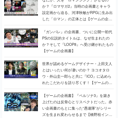
か？『ロマサガ2』当時の企画書とキャラ
設定画から迫る、河津秋敏がRPGに生み出
した「ロマン」の正体とは【ゲームの企画
書】
『ガンパレ』の企画書、ついに公開━初代
PSの伝説的タイトルは、なぜ生まれたの
か？そして『LOOP8』へ受け継がれたもの
【ゲームの企画書】
世界が認めるゲームデザイナー・上田文人
とはいったい何が凄いのか？ ヨコオタロ
ウ・外山圭一郎らと共に『ICO』に込めら
れたこだわりを語り尽くす！【ゲームの企
画書】
【ゲームの企画書】『ペルソナ3』を築き
上げたのは反骨心とリスペクトだった。赤
い企画書のもとに集った“愚連隊”がシリー
ズを生まれ変わらせるまで【橋野桂インタ