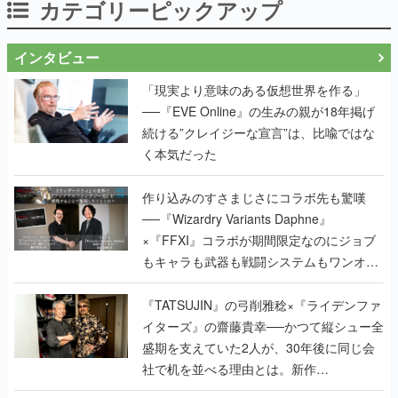
カテゴリーピックアップ
インタビュー
「現実より意味のある仮想世界を作る」
──『EVE Online』の生みの親が18年掲げ
続ける”クレイジーな宣言”は、比喩ではな
く本気だった
作り込みのすさまじさにコラボ先も驚嘆
──『Wizardry Variants Daphne』
×『FFXI』コラボが期間限定なのにジョブ
もキャラも武器も戦闘システムもワンオフ
で作り込まれた理由を両ディレクターに聞
く
『TATSUJIN』の弓削雅稔×『ライデンファ
イターズ』の齋藤貴幸──かつて縦シュー全
盛期を支えていた2人が、30年後に同じ会
社で机を並べる理由とは。新作
『TATSUJIN EXTREME』で初タッグを組