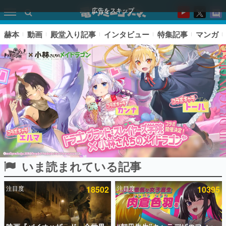
広告をスキップ
赫本
動画
殿堂入り記事
インタビュー
特集記事
マンガ
いま読まれている記事
ピックアップ
注目度
18502
注目度
10395
電ファミのいま読まれている記事ランキング
アプリセール情報