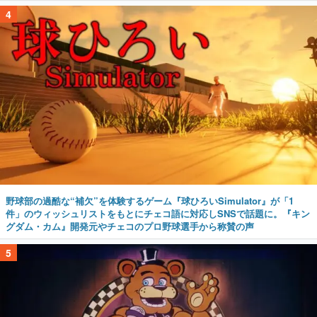
4
野球部の過酷な“補欠”を体験するゲーム『球ひろいSimulator』が「1
件」のウィッシュリストをもとにチェコ語に対応しSNSで話題に。『キン
グダム・カム』開発元やチェコのプロ野球選手から称賛の声
5