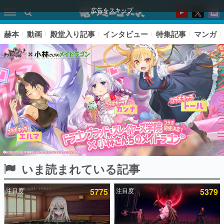
広告をスキップ
赫本
動画
殿堂入り記事
インタビュー
特集記事
マンガ
いま読まれている記事
ピックアップ
注目度
5775
注目度
5379
電ファミのいま読まれている記事ランキング
アプリセール情報