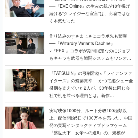
──『EVE Online』の生みの親が18年掲げ
続ける”クレイジーな宣言”は、比喩ではな
く本気だった
作り込みのすさまじさにコラボ先も驚嘆
──『Wizardry Variants Daphne』
×『FFXI』コラボが期間限定なのにジョブ
もキャラも武器も戦闘システムもワンオフ
で作り込まれた理由を両ディレクターに聞
く
『TATSUJIN』の弓削雅稔×『ライデンファ
イターズ』の齋藤貴幸──かつて縦シュー全
盛期を支えていた2人が、30年後に同じ会
社で机を並べる理由とは。新作
『TATSUJIN EXTREME』で初タッグを組
んだレジェンド2人に訊く開発秘話
実写映像1000分、ルート分岐100種類以
上。配信開始5日で100万本を売った、中国
発の実写インタラクティブドラマゲーム
『盛世天下：女帝への道II』の、規模が違