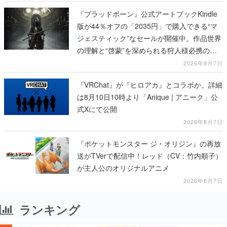
『ブラッドボーン』公式アートブックKindle
版が44％オフの「2035円」で購入できる“マ
ジェスティック”なセールが開催中。作品世界
の理解と“啓蒙”を深められる狩人様必携の一
冊
2026年8月7日
『VRChat』が『ヒロアカ』とコラボか。詳細
は8月10日10時より「Anique | アニーク」公
式Xにて公開
2026年8月7日
『ポケットモンスター ジ・オリジン』の再放
送がTVerで配信中！レッド（CV：竹内順子）
が主人公のオリジナルアニメ
2026年8月7日
ランキング