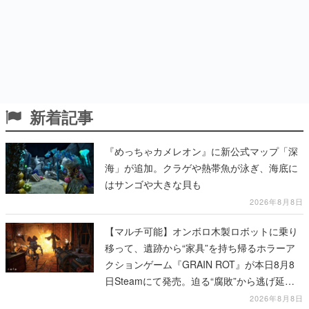
新着記事
『めっちゃカメレオン』に新公式マップ「深
海」が追加。クラゲや熱帯魚が泳ぎ、海底に
はサンゴや大きな貝も
2026年8月8日
【マルチ可能】オンボロ木製ロボットに乗り
移って、遺跡から“家具”を持ち帰るホラーア
クションゲーム『GRAIN ROT』が本日8月8
日Steamにて発売。迫る“腐敗”から逃げ延
び、持ち帰った家具で基地を再建
2026年8月8日