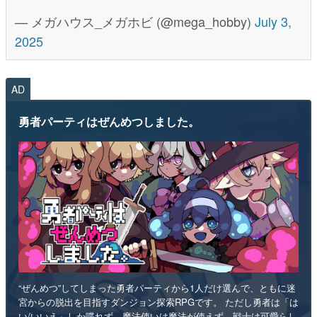
— メガハウス_メガホビ (@mega_hobby)
July 3,
2025
AD
勇者パーティはぜんめつしました。
“ぜんめつ”してしまった勇者パーティから1人だけ選んで、ともに迷
宮からの脱出を目指すダンジョン探索RPGです。 ただし勇者は「は
い/いいえ」しか喋れず、魔法使いは魔法が使えず、戦士は可愛らし