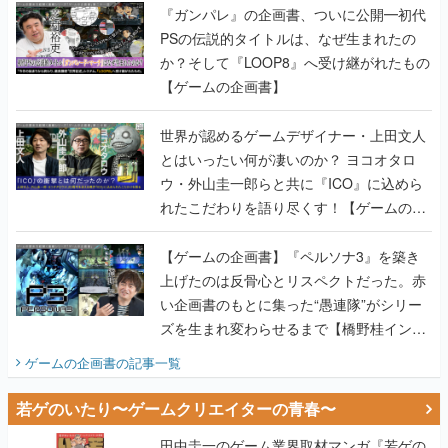
『ガンパレ』の企画書、ついに公開━初代
PSの伝説的タイトルは、なぜ生まれたの
か？そして『LOOP8』へ受け継がれたもの
【ゲームの企画書】
世界が認めるゲームデザイナー・上田文人
とはいったい何が凄いのか？ ヨコオタロ
ウ・外山圭一郎らと共に『ICO』に込めら
れたこだわりを語り尽くす！【ゲームの企
画書】
【ゲームの企画書】『ペルソナ3』を築き
上げたのは反骨心とリスペクトだった。赤
い企画書のもとに集った“愚連隊”がシリー
ズを生まれ変わらせるまで【橋野桂インタ
ビュー】
ゲームの企画書
の記事一覧
若ゲのいたり〜ゲームクリエイターの青春〜
田中圭一のゲーム業界取材マンガ『若ゲの