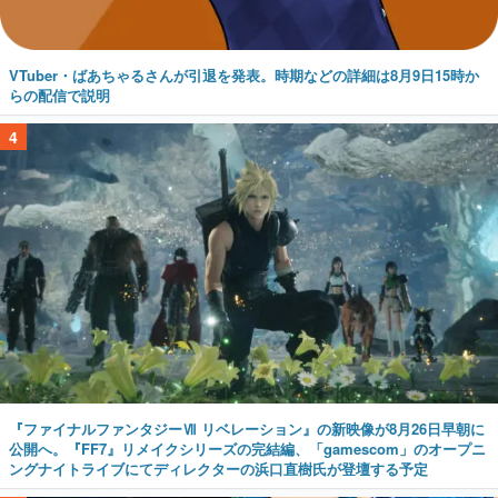
VTuber・ばあちゃるさんが引退を発表。時期などの詳細は8月9日15時か
らの配信で説明
4
『ファイナルファンタジーⅦ リベレーション』の新映像が8月26日早朝に
公開へ。『FF7』リメイクシリーズの完結編、「gamescom」のオープニ
ングナイトライブにてディレクターの浜口直樹氏が登壇する予定