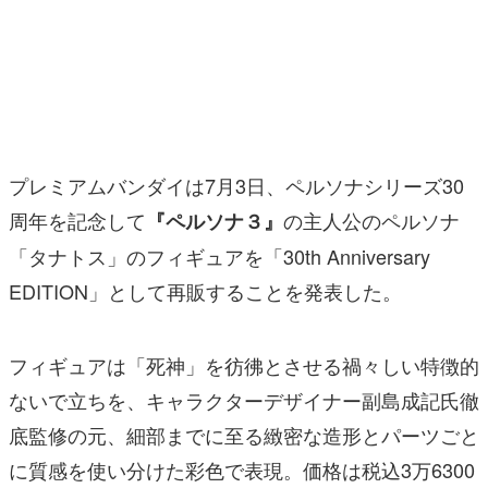
マンガ
女性向け
アプリレビュー
その他
プレミアムバンダイは7月3日、ペルソナシリーズ30
周年を記念して
の主人公のペルソナ
『ペルソナ３』
電ファミニコゲーマーとは？
「タナトス」のフィギュアを「30th Anniversary
運営：株式会社マレ
EDITION」として再販することを発表した。
フィギュアは「死神」を彷彿とさせる禍々しい特徴的
ないで立ちを、キャラクターデザイナー副島成記氏徹
底監修の元、細部までに至る緻密な造形とパーツごと
に質感を使い分けた彩色で表現。価格は税込3万6300