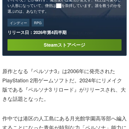
い人形になっていて、僧侶は██を崇拝しています。誰を救うのかを
選ぶのは、あなたです。
インディー
RPG
リリース日：2026年第4四半期
Steamストアページ
原作となる『ペルソナ3』は2006年に発売された
PlayStation 2用ゲームソフトだ。2024年にリメイク
版である『ペルソナ3 リロード』がリリースされ、大
きな話題となった。
作中では港区の人工島にある月光館学園高等部へ編入
することになった青年が特別な力「ペルソナ」能力に