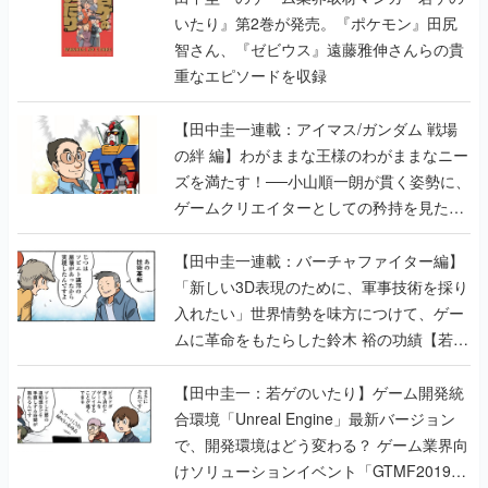
いたり』第2巻が発売。『ポケモン』田尻
智さん、『ゼビウス』遠藤雅伸さんらの貴
重なエピソードを収録
【田中圭一連載：アイマス/ガンダム 戦場
の絆 編】わがままな王様のわがままなニー
ズを満たす！──小山順一朗が貫く姿勢に、
ゲームクリエイターとしての矜持を見た
【若ゲのいたり最終回】
【田中圭一連載：バーチャファイター編】
「新しい3D表現のために、軍事技術を採り
入れたい」世界情勢を味方につけて、ゲー
ムに革命をもたらした鈴木 裕の功績【若ゲ
のいたり】
【田中圭一：若ゲのいたり】ゲーム開発統
合環境「Unreal Engine」最新バージョン
で、開発環境はどう変わる？ ゲーム業界向
けソリューションイベント「GTMF2019」