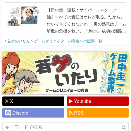
に行って、より理解を深めよう【PR】
【田中圭一連載：サイバーコネクトツー
編】すべての責任はオレが取る。だから、
付いてきてくれないか──男の熱意はチーム
解散の危機を救い、『.hack』成功の活路を
開く。業界の快男児・松山 洋に流れる血は
若ゲのいたり〜ゲームクリエイターの青春〜
の記事一覧
『少年ジャンプ』色だった【若ゲのいた
り】
X
Youtube
Discord
RSS