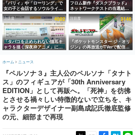
「パリィ」や「ローリング」で
フロム新作『ダスクブラッド』
女の子と会話するソウルライク
ネットワークテストの当選結果
インタビュー
恋愛ゲーム『小早川さんはソウ
が8月7日22時に発表。応募サイ
注目度
4092
注目度
3146
ルライク』無料公開。返事に失
トのマイページから確認可能、
連載・特集一覧
敗すると「YOU DIED」
テスト実施は8月21日～24日
殿堂入り記事
SNS拡散数が数千以上！ ページビュー数万以上！ などな
「タバコを止められない猫耳キ
『ポケットモンスター ジ・オリ
ど。多くの人々に読まれた、電ファミ渾身の“殿堂入り”記
ャラを描く深夜枠アニメ」に視
ジン』の再放送がTVerで配信
事をまとめました。
聴者の一部から批判意見。違法
中！レッド（CV：竹内順子）が
薬物の使用と思しき描写も含め
主人公のオリジナルアニメ
ゲームの企画書
ホーム
ニュース
て、BPOが議論を交わす
名作ゲームクリエイターの方々に製作時のエピソードをお
聞きし、ヒットする企画（ゲーム）とは何か？を探ってい
『ペルソナ３』主人公のペルソナ「タナト
きます。
ス」のフィギュアが「30th Anniversary
赫本
この物語を解いてはいけない。『赫本』は、〈試験問題〉
EDITION」として再販へ。「死神」を彷彿
の形をした短編ホラー小説集です。
とさせる禍々しい特徴的ないで立ちを、キ
ャラクターデザイナー副島成記氏徹底監修
新世代に訊く
これからのデジタルゲーム市場を担う若きクリエイター達
の元、細部まで再現
の姿を追い、彼らのルーツと情熱を探っていきます。
ゲーム世代の作家たち
ゲームに多大な影響を受けた作家さんに取材し、ゲームが