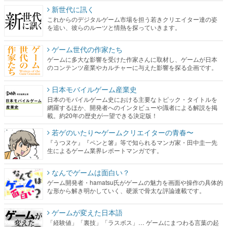
新世代に訊く
これからのデジタルゲーム市場を担う若きクリエイター達の姿
を追い、彼らのルーツと情熱を探っていきます。
ゲーム世代の作家たち
ゲームに多大な影響を受けた作家さんに取材し、ゲームが日本
のコンテンツ産業やカルチャーに与えた影響を探る企画です。
日本モバイルゲーム産業史
日本のモバイルゲーム史における主要なトピック・タイトルを
網羅するほか、開発者へのインタビューや識者による解説を掲
載。約20年の歴史が一望できる決定版！
若ゲのいたり〜ゲームクリエイターの青春〜
『うつヌケ』『ペンと箸』等で知られるマンガ家・田中圭一先
生によるゲーム業界レポートマンガです。
なんでゲームは面白い？
ゲーム開発者・hamatsu氏がゲームの魅力を画面や操作の具体的
な形から解き明かしていく、硬派で骨太な評論連載です。
ゲームが変えた日本語
「経験値」「裏技」「ラスボス」… ゲームにまつわる言葉の起