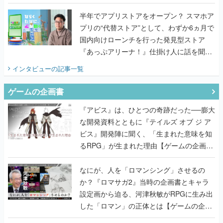
うこだわりをプロデューサーに聞いた
半年でアプリストアをオープン？ スマホア
プリの“代替ストア”として、わずか6ヵ月で
国内向けローンチを行った発見型ストア
『あっぷアリーナ！』仕掛け人に話を聞い
てみた
インタビュー
の記事一覧
ゲームの企画書
『アビス』は、ひとつの奇跡だった──膨大
な開発資料とともに『テイルズ オブ ジ ア
ビス』開発陣に聞く、「生まれた意味を知
るRPG」が生まれた理由【ゲームの企画
書】
なにが、人を「ロマンシング」させるの
か？『ロマサガ2』当時の企画書とキャラ
設定画から迫る、河津秋敏がRPGに生み出
した「ロマン」の正体とは【ゲームの企画
書】