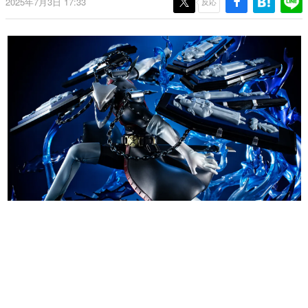
2025年7月3日 17:33
反応
日本のコンテンツ産業やカルチャーに与えた影響を探る企
画です。
日本モバイルゲーム産業史
日本のモバイルゲーム史における主要なトピック・タイト
ルを網羅するほか、開発者へのインタビューや識者による
解説を掲載。約20年の歴史が一望できる決定版！
若ゲのいたり〜ゲームクリエイターの青春〜
『うつヌケ』『ペンと箸』等で知られるマンガ家・田中圭
一先生によるゲーム業界レポートマンガです。
なんでゲームは面白い？
ゲーム開発者・hamatsu氏がゲームの魅力を画面や操作の
具体的な形から解き明かしていく、硬派で骨太な評論連載
です。
ゲームが変えた日本語
「経験値」「裏技」「ラスボス」… ゲームにまつわる言葉
の起源や用法の変遷を、コンピューター文化史研究家・タ
イニーP氏が徹底調査。
カテゴリ
特集記事