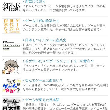
新世代に訊く
これからのデジタルゲーム市場を担う若きクリエイター達の姿
を追い、彼らのルーツと情熱を探っていきます。
ゲーム世代の作家たち
ゲームに多大な影響を受けた作家さんに取材し、ゲームが日本
のコンテンツ産業やカルチャーに与えた影響を探る企画です。
日本モバイルゲーム産業史
日本のモバイルゲーム史における主要なトピック・タイトルを
網羅するほか、開発者へのインタビューや識者による解説を掲
載。約20年の歴史が一望できる決定版！
若ゲのいたり〜ゲームクリエイターの青春〜
『うつヌケ』『ペンと箸』等で知られるマンガ家・田中圭一先
生によるゲーム業界レポートマンガです。
なんでゲームは面白い？
ゲーム開発者・hamatsu氏がゲームの魅力を画面や操作の具体的
な形から解き明かしていく、硬派で骨太な評論連載です。
ゲームが変えた日本語
「経験値」「裏技」「ラスボス」… ゲームにまつわる言葉の起
源や用法の変遷を、コンピューター文化史研究家・タイニーP氏