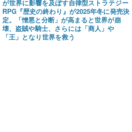
が世界に影響を及ぼす自律型ストラテジー
日本のコンテンツ産業やカルチャーに与えた影響を探る企
RPG『歴史の終わり』が2025年冬に発売決
画です。
定。「憎悪と分断」が高まると世界が崩
日本モバイルゲーム産業史
日本のモバイルゲーム史における主要なトピック・タイト
壊、盗賊や騎士、さらには「商人」や
ルを網羅するほか、開発者へのインタビューや識者による
解説を掲載。約20年の歴史が一望できる決定版！
「王」となり世界を救う
若ゲのいたり〜ゲームクリエイターの青春〜
『うつヌケ』『ペンと箸』等で知られるマンガ家・田中圭
一先生によるゲーム業界レポートマンガです。
なんでゲームは面白い？
ゲーム開発者・hamatsu氏がゲームの魅力を画面や操作の
具体的な形から解き明かしていく、硬派で骨太な評論連載
です。
ゲームが変えた日本語
「経験値」「裏技」「ラスボス」… ゲームにまつわる言葉
の起源や用法の変遷を、コンピューター文化史研究家・タ
イニーP氏が徹底調査。
カテゴリ
特集記事