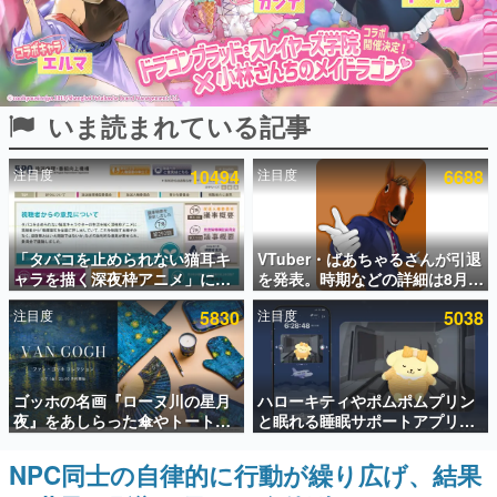
インタビュー
連載・特集一覧
いま読まれている記事
殿堂入り記事
SNS拡散数が数千以上！ ページビュー数万以上！ などな
ど。多くの人々に読まれた、電ファミ渾身の“殿堂入り”記
注目度
10494
注目度
6688
事をまとめました。
ゲームの企画書
名作ゲームクリエイターの方々に製作時のエピソードをお
聞きし、ヒットする企画（ゲーム）とは何か？を探ってい
「タバコを止められない猫耳キ
VTuber・ばあちゃるさんが引退
きます。
ャラを描く深夜枠アニメ」に視
を発表。時期などの詳細は8月9
聴者の一部から批判意見。違法
日15時からの配信で説明
赫本
注目度
5830
注目度
5038
薬物の使用と思しき描写も含め
この物語を解いてはいけない。『赫本』は、〈試験問題〉
て、BPOが議論を交わす
の形をした短編ホラー小説集です。
新世代に訊く
ゴッホの名画『ローヌ川の星月
ハローキティやポムポムプリン
これからのデジタルゲーム市場を担う若きクリエイター達
夜』をあしらった傘やトートバ
と眠れる睡眠サポートアプリ
の姿を追い、彼らのルーツと情熱を探っていきます。
ッグなどが登場。8月7日21時よ
『ゆめたび』が配信中。キャラ
り2日間限定で予約販売
ごとのASMRや目覚ましアラー
NPC同士の自律的に行動が繰り広げ、結果
ゲーム世代の作家たち
ムも搭載
ゲームに多大な影響を受けた作家さんに取材し、ゲームが