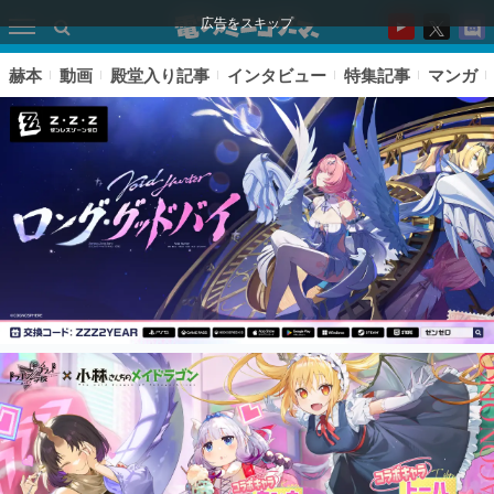
広告をスキップ
赫本
動画
殿堂入り記事
インタビュー
特集記事
マンガ
ピックアップ
電ファミのいま読まれている記事ランキング
アプリセール情報