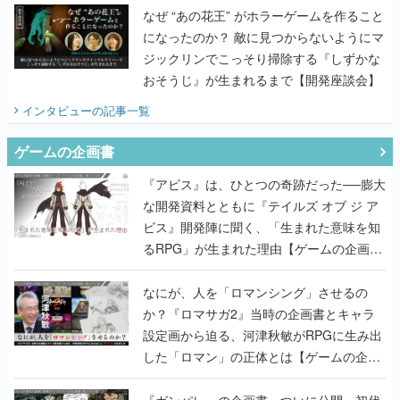
なぜ “あの花王” がホラーゲームを作ること
になったのか？ 敵に見つからないようにマ
ジックリンでこっそり掃除する『しずかな
おそうじ』が生まれるまで【開発座談会】
インタビュー
の記事一覧
ゲームの企画書
『アビス』は、ひとつの奇跡だった──膨大
な開発資料とともに『テイルズ オブ ジ ア
ビス』開発陣に聞く、「生まれた意味を知
るRPG」が生まれた理由【ゲームの企画
書】
なにが、人を「ロマンシング」させるの
か？『ロマサガ2』当時の企画書とキャラ
設定画から迫る、河津秋敏がRPGに生み出
した「ロマン」の正体とは【ゲームの企画
書】
『ガンパレ』の企画書、ついに公開━初代