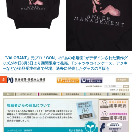
『VALORANT』元プロ「GON」の“あの名場面”がデザインされた新作グ
ッズが本日8月5日より期間限定で発売。Tシャツやコインケース、アクキ
ーなどが全品受注生産で登場、過去に発売したグッズの再販も
5