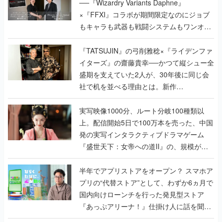
──『Wizardry Variants Daphne』
×『FFXI』コラボが期間限定なのにジョブ
もキャラも武器も戦闘システムもワンオフ
で作り込まれた理由を両ディレクターに聞
く
『TATSUJIN』の弓削雅稔×『ライデンファ
イターズ』の齋藤貴幸──かつて縦シュー全
盛期を支えていた2人が、30年後に同じ会
社で机を並べる理由とは。新作
『TATSUJIN EXTREME』で初タッグを組
んだレジェンド2人に訊く開発秘話
実写映像1000分、ルート分岐100種類以
上。配信開始5日で100万本を売った、中国
発の実写インタラクティブドラマゲーム
『盛世天下：女帝への道II』の、規模が違
うこだわりをプロデューサーに聞いた
半年でアプリストアをオープン？ スマホア
プリの“代替ストア”として、わずか6ヵ月で
国内向けローンチを行った発見型ストア
『あっぷアリーナ！』仕掛け人に話を聞い
てみた