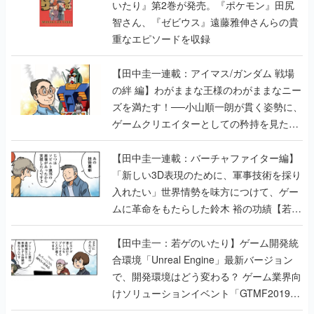
いたり』第2巻が発売。『ポケモン』田尻
智さん、『ゼビウス』遠藤雅伸さんらの貴
重なエピソードを収録
【田中圭一連載：アイマス/ガンダム 戦場
の絆 編】わがままな王様のわがままなニー
ズを満たす！──小山順一朗が貫く姿勢に、
ゲームクリエイターとしての矜持を見た
【若ゲのいたり最終回】
【田中圭一連載：バーチャファイター編】
「新しい3D表現のために、軍事技術を採り
入れたい」世界情勢を味方につけて、ゲー
ムに革命をもたらした鈴木 裕の功績【若ゲ
のいたり】
【田中圭一：若ゲのいたり】ゲーム開発統
合環境「Unreal Engine」最新バージョン
で、開発環境はどう変わる？ ゲーム業界向
けソリューションイベント「GTMF2019」
に行って、より理解を深めよう【PR】