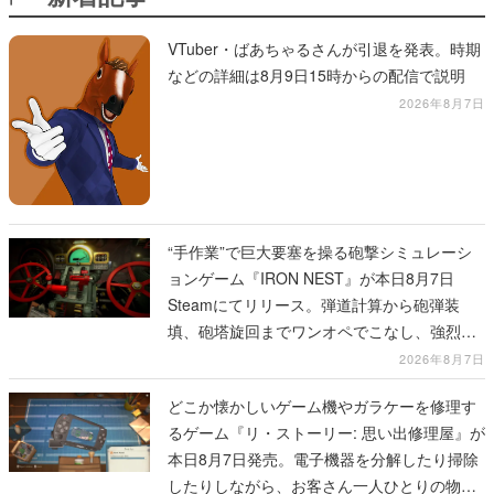
VTuber・ばあちゃるさんが引退を発表。時期
などの詳細は8月9日15時からの配信で説明
2026年8月7日
“手作業”で巨大要塞を操る砲撃シミュレーシ
ョンゲーム『IRON NEST』が本日8月7日
Steamにてリリース。弾道計算から砲弾装
填、砲塔旋回までワンオペでこなし、強烈な
一撃をブチかませるロマンある作品
2026年8月7日
どこか懐かしいゲーム機やガラケーを修理す
るゲーム『リ・ストーリー: 思い出修理屋』が
本日8月7日発売。電子機器を分解したり掃除
したりしながら、お客さん一人ひとりの物語