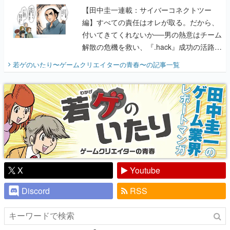
【田中圭一連載：サイバーコネクトツー
編】すべての責任はオレが取る。だから、
付いてきてくれないか──男の熱意はチーム
解散の危機を救い、『.hack』成功の活路を
開く。業界の快男児・松山 洋に流れる血は
若ゲのいたり〜ゲームクリエイターの青春〜
の記事一覧
『少年ジャンプ』色だった【若ゲのいた
り】
X
Youtube
Discord
RSS