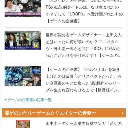
PSの伝説的タイトルは、なぜ生まれたの
か？そして『LOOP8』へ受け継がれたもの
【ゲームの企画書】
世界が認めるゲームデザイナー・上田文人
とはいったい何が凄いのか？ ヨコオタロ
ウ・外山圭一郎らと共に『ICO』に込めら
れたこだわりを語り尽くす！【ゲームの企
画書】
【ゲームの企画書】『ペルソナ3』を築き
上げたのは反骨心とリスペクトだった。赤
い企画書のもとに集った“愚連隊”がシリー
ズを生まれ変わらせるまで【橋野桂インタ
ビュー】
ゲームの企画書
の記事一覧
若ゲのいたり〜ゲームクリエイターの青春〜
田中圭一のゲーム業界取材マンガ『若ゲの