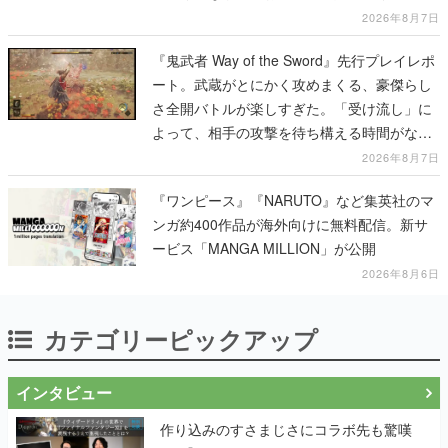
に耳を傾ける
2026年8月7日
『鬼武者 Way of the Sword』先行プレイレポ
ート。武蔵がとにかく攻めまくる、豪傑らし
さ全開バトルが楽しすぎた。「受け流し」に
よって、相手の攻撃を待ち構える時間がなく
なって超爽快
2026年8月7日
『ワンピース』『NARUTO』など集英社のマ
ンガ約400作品が海外向けに無料配信。新サ
ービス「MANGA MILLION」が公開
2026年8月6日
カテゴリーピックアップ
インタビュー
作り込みのすさまじさにコラボ先も驚嘆