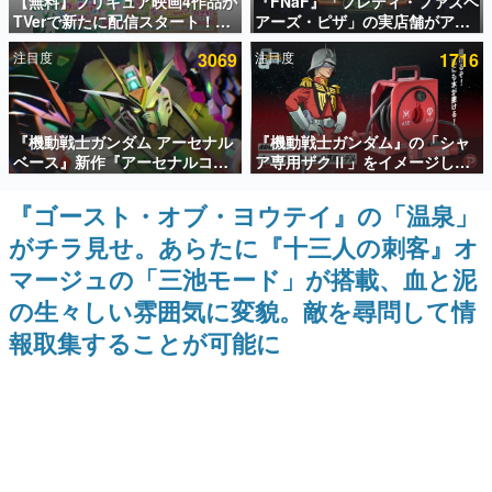
【無料】プリキュア映画4作品が
『FNaF』「フレディ・ファズベ
TVerで新たに配信スタート！な
アーズ・ピザ」の実店舗がアメ
インタビュー
んと2018年～2024年の映画ほぼ
リカの商業施設「American
注目度
3069
注目度
1716
すべてが見放題に、ぶっちゃけ
Dream」に2027年オープン！
連載・特集一覧
ありえないラインナップ
ScottGamesとの共同開発、食
事だけでなくステージショーや
没入型のホラー体験も楽しめる
殿堂入り記事
『機動戦士ガンダム アーセナル
『機動戦士ガンダム』の「シャ
SNS拡散数が数千以上！ ページビュー数万以上！ などな
ど。多くの人々に読まれた、電ファミ渾身の“殿堂入り”記
ベース』新作『アーセナルコマ
ア専用ザクⅡ」をイメージした
事をまとめました。
ンダー』発表！8月28日からオ
散水ホースリールが予約開始。
ープンベータテスト開催、2027
本体にはシャアのパーソナルマ
『ゴースト・オブ・ヨウテイ』の「温泉」
ゲームの企画書
年2月下旬に稼働予定
ークやジオン公国軍のエンブレ
名作ゲームクリエイターの方々に製作時のエピソードをお
がチラ見せ。あらたに『十三人の刺客』オ
ム、型式番号などを配置
聞きし、ヒットする企画（ゲーム）とは何か？を探ってい
きます。
マージュの「三池モード」が搭載、血と泥
赫本
の生々しい雰囲気に変貌。敵を尋問して情
この物語を解いてはいけない。『赫本』は、〈試験問題〉
報取集することが可能に
の形をした短編ホラー小説集です。
新世代に訊く
これからのデジタルゲーム市場を担う若きクリエイター達
の姿を追い、彼らのルーツと情熱を探っていきます。
ゲーム世代の作家たち
ゲームに多大な影響を受けた作家さんに取材し、ゲームが