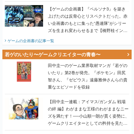
画書】
【ゲームの企画書】『ペルソナ3』を築き
上げたのは反骨心とリスペクトだった。赤
い企画書のもとに集った“愚連隊”がシリー
ズを生まれ変わらせるまで【橋野桂インタ
ビュー】
ゲームの企画書
の記事一覧
若ゲのいたり〜ゲームクリエイターの青春〜
田中圭一のゲーム業界取材マンガ『若ゲの
いたり』第2巻が発売。『ポケモン』田尻
智さん、『ゼビウス』遠藤雅伸さんらの貴
重なエピソードを収録
【田中圭一連載：アイマス/ガンダム 戦場
の絆 編】わがままな王様のわがままなニー
ズを満たす！──小山順一朗が貫く姿勢に、
ゲームクリエイターとしての矜持を見た
【若ゲのいたり最終回】