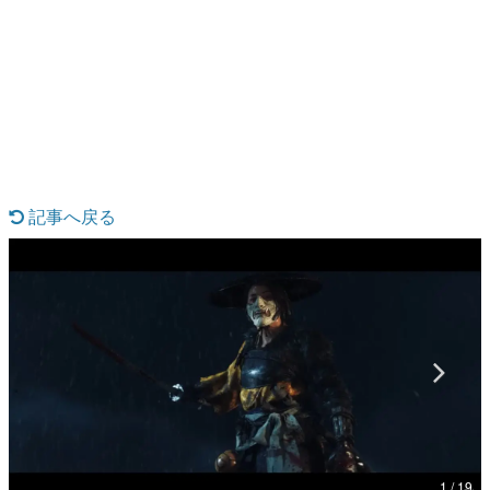
日本のコンテンツ産業やカルチャーに与えた影響を探る企
画です。
日本モバイルゲーム産業史
日本のモバイルゲーム史における主要なトピック・タイト
ルを網羅するほか、開発者へのインタビューや識者による
解説を掲載。約20年の歴史が一望できる決定版！
若ゲのいたり〜ゲームクリエイターの青春〜
『うつヌケ』『ペンと箸』等で知られるマンガ家・田中圭
一先生によるゲーム業界レポートマンガです。
記事へ戻る
なんでゲームは面白い？
ゲーム開発者・hamatsu氏がゲームの魅力を画面や操作の
具体的な形から解き明かしていく、硬派で骨太な評論連載
です。
ゲームが変えた日本語
「経験値」「裏技」「ラスボス」… ゲームにまつわる言葉
の起源や用法の変遷を、コンピューター文化史研究家・タ
イニーP氏が徹底調査。
カテゴリ
特集記事
1 / 19