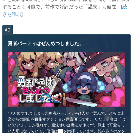
することも可能で、前作で好評だった「温泉」も健在...
[続
きを読む]
AD
勇者パーティはぜんめつしました。
“ぜんめつ”してしまった勇者パーティから1人だけ選んで、ともに迷
宮からの脱出を目指すダンジョン探索RPGです。 ただし勇者は「は
い/いいえ」しか喋れず、魔法使いは魔法が使えず、戦士は可愛らし
い人形になっていて、僧侶は██を崇拝しています。誰を救うのかを