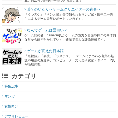
載。約20年の歴史が一望できる決定版！
若ゲのいたり〜ゲームクリエイターの青春〜
『うつヌケ』『ペンと箸』等で知られるマンガ家・田中圭一先
生によるゲーム業界レポートマンガです。
なんでゲームは面白い？
ゲーム開発者・hamatsu氏がゲームの魅力を画面や操作の具体的
な形から解き明かしていく、硬派で骨太な評論連載です。
ゲームが変えた日本語
「経験値」「裏技」「ラスボス」… ゲームにまつわる言葉の起
源や用法の変遷を、コンピューター文化史研究家・タイニーP氏
が徹底調査。
カテゴリ
特集記事
マンガ
女性向け
アプリレビュー