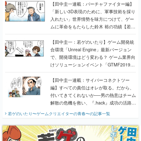
【田中圭一連載：バーチャファイター編】
「新しい3D表現のために、軍事技術を採り
入れたい」世界情勢を味方につけて、ゲー
ムに革命をもたらした鈴木 裕の功績【若ゲ
のいたり】
【田中圭一：若ゲのいたり】ゲーム開発統
合環境「Unreal Engine」最新バージョン
で、開発環境はどう変わる？ ゲーム業界向
けソリューションイベント「GTMF2019」
に行って、より理解を深めよう【PR】
【田中圭一連載：サイバーコネクトツー
編】すべての責任はオレが取る。だから、
付いてきてくれないか──男の熱意はチーム
解散の危機を救い、『.hack』成功の活路を
開く。業界の快男児・松山 洋に流れる血は
若ゲのいたり〜ゲームクリエイターの青春〜
の記事一覧
『少年ジャンプ』色だった【若ゲのいた
り】