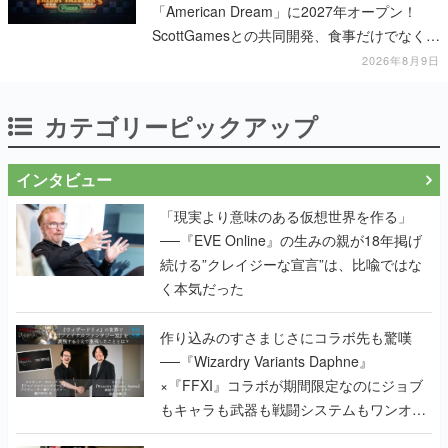
「American Dream」に2027年オープン！
ScottGamesとの共同開発、食事だけでなくス
テージショーや没入型のホラー体験も楽しめ
2026年8月9日
る
カテゴリーピックアップ
インタビュー
「現実より意味のある仮想世界を作る」
──『EVE Online』の生みの親が18年掲げ
続ける”クレイジーな宣言”は、比喩ではな
く本気だった
作り込みのすさまじさにコラボ先も驚嘆
──『Wizardry Variants Daphne』
×『FFXI』コラボが期間限定なのにジョブ
もキャラも武器も戦闘システムもワンオフ
で作り込まれた理由を両ディレクターに聞