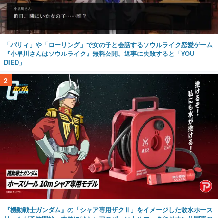
「パリィ」や「ローリング」で女の子と会話するソウルライク恋愛ゲーム
『小早川さんはソウルライク』無料公開。返事に失敗すると「YOU
DIED」
2
『機動戦士ガンダム』の「シャア専用ザクⅡ」をイメージした散水ホース