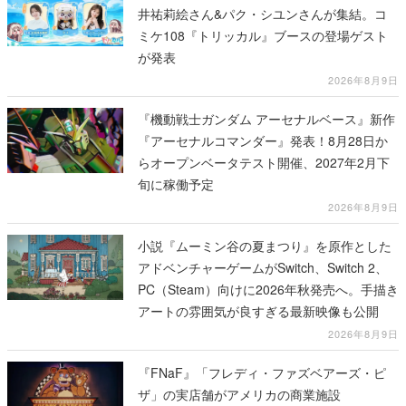
井祐莉絵さん&パク・シユンさんが集結。コ
ミケ108『トリッカル』ブースの登場ゲスト
が発表
2026年8月9日
『機動戦士ガンダム アーセナルベース』新作
『アーセナルコマンダー』発表！8月28日か
らオープンベータテスト開催、2027年2月下
旬に稼働予定
2026年8月9日
小説『ムーミン谷の夏まつり』を原作とした
アドベンチャーゲームがSwitch、Switch 2、
PC（Steam）向けに2026年秋発売へ。手描き
アートの雰囲気が良すぎる最新映像も公開
2026年8月9日
『FNaF』「フレディ・ファズベアーズ・ピ
ザ」の実店舗がアメリカの商業施設