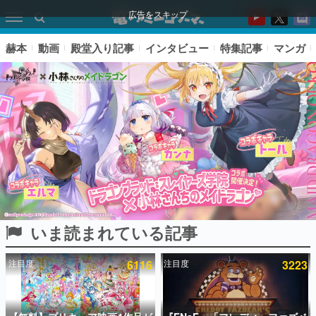
広告をスキップ
赫本
動画
殿堂入り記事
インタビュー
特集記事
マンガ
いま読まれている記事
ピックアップ
注目度
6116
注目度
3223
電ファミのいま読まれている記事ランキング
アプリセール情報