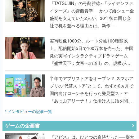
く
『TATSUJIN』の弓削雅稔×『ライデンファ
イターズ』の齋藤貴幸──かつて縦シュー全
盛期を支えていた2人が、30年後に同じ会
社で机を並べる理由とは。新作
『TATSUJIN EXTREME』で初タッグを組
んだレジェンド2人に訊く開発秘話
実写映像1000分、ルート分岐100種類以
上。配信開始5日で100万本を売った、中国
発の実写インタラクティブドラマゲーム
『盛世天下：女帝への道II』の、規模が違
うこだわりをプロデューサーに聞いた
半年でアプリストアをオープン？ スマホア
プリの“代替ストア”として、わずか6ヵ月で
国内向けローンチを行った発見型ストア
『あっぷアリーナ！』仕掛け人に話を聞い
てみた
インタビュー
の記事一覧
ゲームの企画書
『アビス』は、ひとつの奇跡だった──膨大