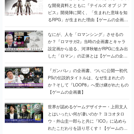
な開発資料とともに『テイルズ オブ ジ ア
ビス』開発陣に聞く、「生まれた意味を知
るRPG」が生まれた理由【ゲームの企画
書】
なにが、人を「ロマンシング」させるの
か？『ロマサガ2』当時の企画書とキャラ
設定画から迫る、河津秋敏がRPGに生み出
した「ロマン」の正体とは【ゲームの企画
書】
『ガンパレ』の企画書、ついに公開━初代
PSの伝説的タイトルは、なぜ生まれたの
か？そして『LOOP8』へ受け継がれたもの
【ゲームの企画書】
世界が認めるゲームデザイナー・上田文人
とはいったい何が凄いのか？ ヨコオタロ
ウ・外山圭一郎らと共に『ICO』に込めら
れたこだわりを語り尽くす！【ゲームの企