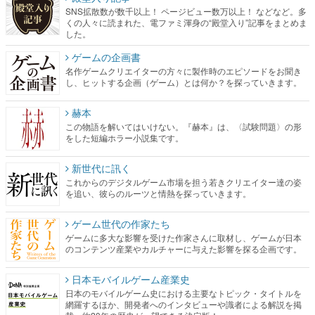
SNS拡散数が数千以上！ ページビュー数万以上！ などなど。多
くの人々に読まれた、電ファミ渾身の“殿堂入り”記事をまとめま
した。
ゲームの企画書
名作ゲームクリエイターの方々に製作時のエピソードをお聞き
し、ヒットする企画（ゲーム）とは何か？を探っていきます。
赫本
この物語を解いてはいけない。『赫本』は、〈試験問題〉の形
をした短編ホラー小説集です。
新世代に訊く
これからのデジタルゲーム市場を担う若きクリエイター達の姿
を追い、彼らのルーツと情熱を探っていきます。
ゲーム世代の作家たち
ゲームに多大な影響を受けた作家さんに取材し、ゲームが日本
のコンテンツ産業やカルチャーに与えた影響を探る企画です。
日本モバイルゲーム産業史
日本のモバイルゲーム史における主要なトピック・タイトルを
網羅するほか、開発者へのインタビューや識者による解説を掲