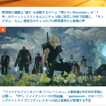
野球部の過酷な“補欠”を体験するゲーム『球ひろいSimulator』が「1
件」のウィッシュリストをもとにチェコ語に対応しSNSで話題に。『キン
グダム・カム』開発元やチェコのプロ野球選手から称賛の声
4
『ファイナルファンタジーⅦ リベレーション』の新映像が8月26日早朝に
公開へ。『FF7』リメイクシリーズの完結編、「gamescom」のオープニ
ングナイトライブにてディレクターの浜口直樹氏が登壇する予定