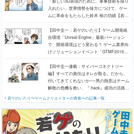
「新しい3D表現のために、軍事技術を採り
入れたい」世界情勢を味方につけて、ゲー
ムに革命をもたらした鈴木 裕の功績【若ゲ
のいたり】
【田中圭一：若ゲのいたり】ゲーム開発統
合環境「Unreal Engine」最新バージョン
で、開発環境はどう変わる？ ゲーム業界向
けソリューションイベント「GTMF2019」
に行って、より理解を深めよう【PR】
【田中圭一連載：サイバーコネクトツー
編】すべての責任はオレが取る。だから、
付いてきてくれないか──男の熱意はチーム
解散の危機を救い、『.hack』成功の活路を
開く。業界の快男児・松山 洋に流れる血は
若ゲのいたり〜ゲームクリエイターの青春〜
の記事一覧
『少年ジャンプ』色だった【若ゲのいた
り】