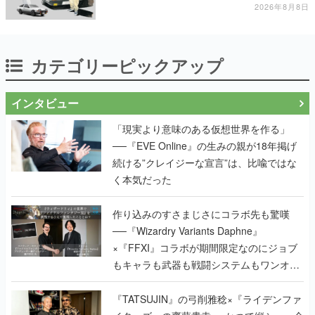
11日から8月20日までの期間限定で開催予定
2026年8月8日
カテゴリーピックアップ
インタビュー
「現実より意味のある仮想世界を作る」
──『EVE Online』の生みの親が18年掲げ
続ける”クレイジーな宣言”は、比喩ではな
く本気だった
作り込みのすさまじさにコラボ先も驚嘆
──『Wizardry Variants Daphne』
×『FFXI』コラボが期間限定なのにジョブ
もキャラも武器も戦闘システムもワンオフ
で作り込まれた理由を両ディレクターに聞
く
『TATSUJIN』の弓削雅稔×『ライデンファ