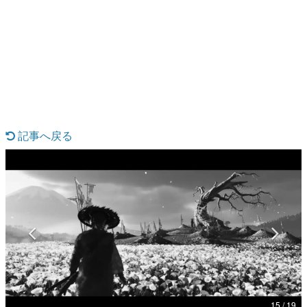
日本のコンテンツ産業やカルチャーに与えた影響を探る企
画です。
日本モバイルゲーム産業史
日本のモバイルゲーム史における主要なトピック・タイト
ルを網羅するほか、開発者へのインタビューや識者による
解説を掲載。約20年の歴史が一望できる決定版！
若ゲのいたり〜ゲームクリエイターの青春〜
『うつヌケ』『ペンと箸』等で知られるマンガ家・田中圭
一先生によるゲーム業界レポートマンガです。
記事へ戻る
なんでゲームは面白い？
ゲーム開発者・hamatsu氏がゲームの魅力を画面や操作の
具体的な形から解き明かしていく、硬派で骨太な評論連載
です。
ゲームが変えた日本語
「経験値」「裏技」「ラスボス」… ゲームにまつわる言葉
の起源や用法の変遷を、コンピューター文化史研究家・タ
イニーP氏が徹底調査。
カテゴリ
特集記事
15 / 19