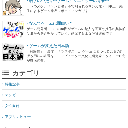
若ゲのいたり〜ゲームクリエイターの青春〜
『うつヌケ』『ペンと箸』等で知られるマンガ家・田中圭一先
生によるゲーム業界レポートマンガです。
なんでゲームは面白い？
ゲーム開発者・hamatsu氏がゲームの魅力を画面や操作の具体的
な形から解き明かしていく、硬派で骨太な評論連載です。
ゲームが変えた日本語
「経験値」「裏技」「ラスボス」… ゲームにまつわる言葉の起
源や用法の変遷を、コンピューター文化史研究家・タイニーP氏
が徹底調査。
カテゴリ
特集記事
マンガ
女性向け
アプリレビュー