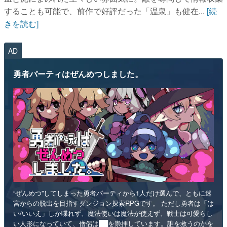
することも可能で、前作で好評だった「温泉」も健在...
[続
きを読む]
AD
勇者パーティはぜんめつしました。
“ぜんめつ”してしまった勇者パーティから1人だけ選んで、ともに迷
宮からの脱出を目指すダンジョン探索RPGです。 ただし勇者は「は
い/いいえ」しか喋れず、魔法使いは魔法が使えず、戦士は可愛らし
い人形になっていて、僧侶は██を崇拝しています。誰を救うのかを