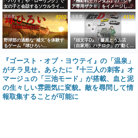
「パリィ」や「ローリング」で
『機動戦士ガンダム』の「シャ
女の子と会話するソウルライク
ア専用ザクⅡ」をイメージした
インタビュー
恋愛ゲーム『小早川さんはソウ
散水ホースリールが予約開始。
注目度
4202
注目度
4136
ルライク』無料公開。返事に失
本体にはシャアのパーソナルマ
連載・特集一覧
敗すると「YOU DIED」
ークやジオン公国軍のエンブレ
ム、型式番号などを配置
殿堂入り記事
野球部の過酷な“補欠”を体験す
『頭文字D』「藤原とうふ店
SNS拡散数が数千以上！ ページビュー数万以上！ などな
ど。多くの人々に読まれた、電ファミ渾身の“殿堂入り”記
るゲーム『球ひろい
（自家用）ハチロク」の“動くテ
事をまとめました。
Simulator』が「1件」のウィッ
ィッシュケース”が買えるポップ
シュリストをもとにチェコ語に
アップショップが開催へ。マン
『ゴースト・オブ・ヨウテイ』の「温泉」
ゲームの企画書
対応しSNSで話題に。『キング
ガの舞台である群馬の「イオン
名作ゲームクリエイターの方々に製作時のエピソードをお
がチラ見せ。あらたに『十三人の刺客』オ
ダム・カム』開発元やチェコの
モール高崎」にて、8月11日か
聞きし、ヒットする企画（ゲーム）とは何か？を探ってい
プロ野球選手から称賛の声
ら8月20日までの期間限定で開
きます。
マージュの「三池モード」が搭載、血と泥
催予定
赫本
の生々しい雰囲気に変貌。敵を尋問して情
この物語を解いてはいけない。『赫本』は、〈試験問題〉
報取集することが可能に
の形をした短編ホラー小説集です。
新世代に訊く
これからのデジタルゲーム市場を担う若きクリエイター達
の姿を追い、彼らのルーツと情熱を探っていきます。
ゲーム世代の作家たち
ゲームに多大な影響を受けた作家さんに取材し、ゲームが