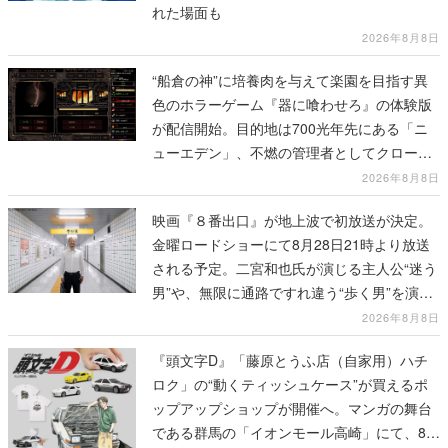
れた場面も
2026年8月8日
“船倉の神”に培養肉を与えて楽園を目指す異
色のホラーゲーム『器に喰わせろ』の体験版
が配信開始。目的地は700光年先にある「ニ
ューエデン」、不燃の管理者としてクローン
人間を増やし、加工して神に捧げる
2026年8月8日
映画『８番出口』が地上波で初放送が決定。
金曜ロードショーにて8月28日21時より放送
される予定。二宮和也氏が演じる主人公“迷う
男”や、無限に通路ですれ違う“歩く男”を演じ
る河内大和氏の迫真の演技は必見
2026年8月8日
『頭文字D』「藤原とうふ店（自家用）ハチ
ロク」の“動くティッシュケース”が買えるポ
ップアップショップが開催へ。マンガの舞台
である群馬の「イオンモール高崎」にて、8月