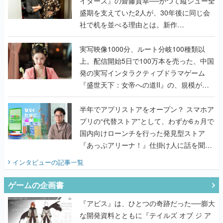
イターズ』の齋藤貴幸──かつて縦シュー全
盛期を支えていた2人が、30年後に同じ会
社で机を並べる理由とは。新作
『TATSUJIN EXTREME』で初タッグを組
んだレジェンド2人に訊く開発秘話
実写映像1000分、ルート分岐100種類以
上。配信開始5日で100万本を売った、中国
発の実写インタラクティブドラマゲーム
『盛世天下：女帝への道II』の、規模が違
うこだわりをプロデューサーに聞いた
半年でアプリストアをオープン？ スマホア
プリの“代替ストア”として、わずか6ヵ月で
国内向けローンチを行った発見型ストア
『あっぷアリーナ！』仕掛け人に話を聞い
てみた
インタビュー
の記事一覧
ゲームの企画書
『アビス』は、ひとつの奇跡だった──膨大
な開発資料とともに『テイルズ オブ ジ ア