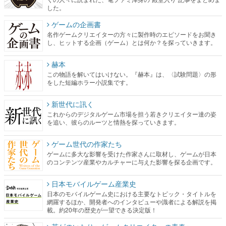
した。
ゲームの企画書
名作ゲームクリエイターの方々に製作時のエピソードをお聞き
し、ヒットする企画（ゲーム）とは何か？を探っていきます。
赫本
この物語を解いてはいけない。『赫本』は、〈試験問題〉の形
をした短編ホラー小説集です。
新世代に訊く
これからのデジタルゲーム市場を担う若きクリエイター達の姿
を追い、彼らのルーツと情熱を探っていきます。
ゲーム世代の作家たち
ゲームに多大な影響を受けた作家さんに取材し、ゲームが日本
のコンテンツ産業やカルチャーに与えた影響を探る企画です。
日本モバイルゲーム産業史
日本のモバイルゲーム史における主要なトピック・タイトルを
網羅するほか、開発者へのインタビューや識者による解説を掲
載。約20年の歴史が一望できる決定版！