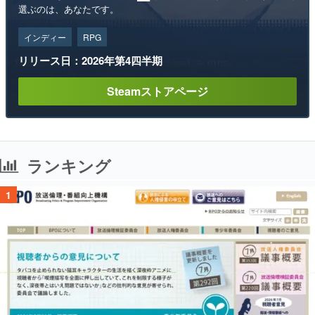
選ぶのは、あなたです。
インディー
RPG
リリース日：2026年第4四半期
Steamストアページ
ランキング
1