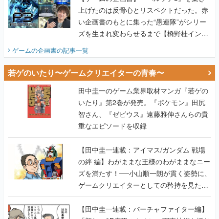
上げたのは反骨心とリスペクトだった。赤
い企画書のもとに集った“愚連隊”がシリー
ズを生まれ変わらせるまで【橋野桂インタ
ビュー】
ゲームの企画書
の記事一覧
若ゲのいたり〜ゲームクリエイターの青春〜
田中圭一のゲーム業界取材マンガ『若ゲの
いたり』第2巻が発売。『ポケモン』田尻
智さん、『ゼビウス』遠藤雅伸さんらの貴
重なエピソードを収録
【田中圭一連載：アイマス/ガンダム 戦場
の絆 編】わがままな王様のわがままなニー
ズを満たす！──小山順一朗が貫く姿勢に、
ゲームクリエイターとしての矜持を見た
【若ゲのいたり最終回】
【田中圭一連載：バーチャファイター編】