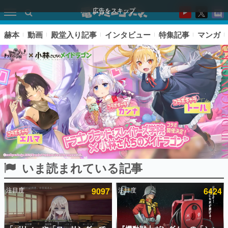
広告をスキップ
赫本
動画
殿堂入り記事
インタビュー
特集記事
マンガ
いま読まれている記事
ピックアップ
注目度
9097
注目度
6424
電ファミのいま読まれている記事ランキング
アプリセール情報