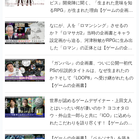
ビス』開発陣に聞く、「生まれた意味を知
るRPG」が生まれた理由【ゲームの企画
書】
なにが、人を「ロマンシング」させるの
か？『ロマサガ2』当時の企画書とキャラ
設定画から迫る、河津秋敏がRPGに生み出
した「ロマン」の正体とは【ゲームの企画
書】
『ガンパレ』の企画書、ついに公開━初代
PSの伝説的タイトルは、なぜ生まれたの
か？そして『LOOP8』へ受け継がれたもの
【ゲームの企画書】
世界が認めるゲームデザイナー・上田文人
とはいったい何が凄いのか？ ヨコオタロ
ウ・外山圭一郎らと共に『ICO』に込めら
れたこだわりを語り尽くす！【ゲームの企
画書】
【ゲームの企画書】『ペルソナ3』を築き