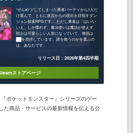
“ぜんめつ”してしまった勇者パーティから1人だ
け選んで、ともに迷宮からの脱出を目指すダン
ジョン探索RPGです。 ただし勇者は「はい/い
いえ」しか喋れず、魔法使いは魔法が使えず、
戦士は可愛らしい人形になっていて、僧侶は
██を崇拝しています。誰を救うのかを選ぶの
は、あなたです。
リリース日：2026年第4四半期
Steamストアページ
ts」は、『ポケットモンスター』シリーズのゲー
した商品・サービスの最新情報を伝える公