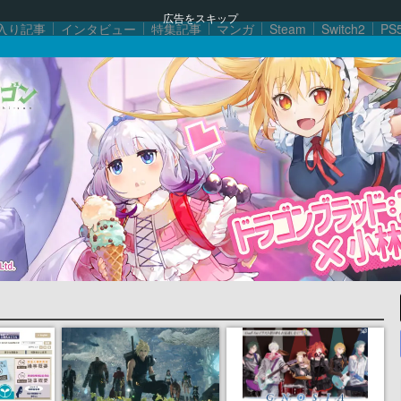
広告をスキップ
入り記事
インタビュー
特集記事
マンガ
Steam
Switch2
PS