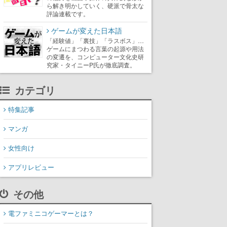
ら解き明かしていく、硬派で骨太な
評論連載です。
ゲームが変えた日本語
「経験値」「裏技」「ラスボス」…
ゲームにまつわる言葉の起源や用法
の変遷を、コンピューター文化史研
究家・タイニーP氏が徹底調査。
カテゴリ
特集記事
マンガ
女性向け
アプリレビュー
その他
電ファミニコゲーマーとは？