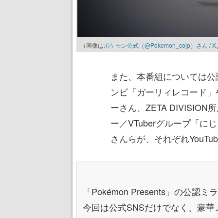
（画像は
ポケモン公式（@Pokemon_cojp）さん / X
また、本番組については公
ンビ「ガーリィレコード」や
ーさん、ZETA DIVISI
ー／VTuberグループ「
さんらが、それぞれYouTub
「Pokémon Presents」の公
今回は公式SNSだけでなく、豪