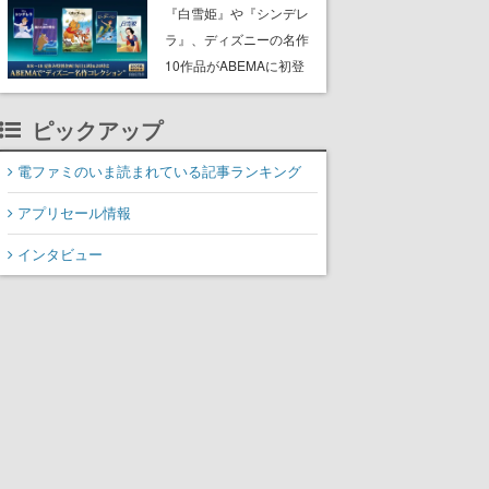
にチェコ語に対応しSNS
『白雪姫』や『シンデレ
で話題に。『キングダ
ラ』、ディズニーの名作
ム・カム』開発元やチェ
10作品がABEMAに初登
コのプロ野球選手から称
場。『101匹わんちゃ
賛の声
ん』に『ピーター・パ
ピックアップ
ン』、『くまのプーさ
ん』など、毎日1作品が午
電ファミのいま読まれている記事ランキング
後3時と夜8時に2回放送
アプリセール情報
インタビュー