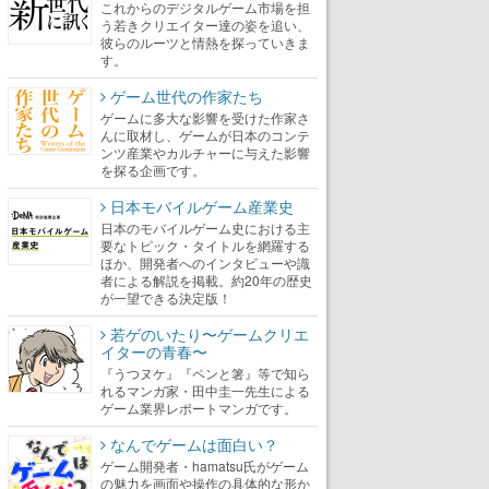
これからのデジタルゲーム市場を担
う若きクリエイター達の姿を追い、
彼らのルーツと情熱を探っていきま
す。
ゲーム世代の作家たち
ゲームに多大な影響を受けた作家さ
んに取材し、ゲームが日本のコンテ
ンツ産業やカルチャーに与えた影響
を探る企画です。
日本モバイルゲーム産業史
日本のモバイルゲーム史における主
要なトピック・タイトルを網羅する
ほか、開発者へのインタビューや識
者による解説を掲載。約20年の歴史
が一望できる決定版！
若ゲのいたり〜ゲームクリエ
イターの青春〜
『うつヌケ』『ペンと箸』等で知ら
れるマンガ家・田中圭一先生による
ゲーム業界レポートマンガです。
なんでゲームは面白い？
ゲーム開発者・hamatsu氏がゲーム
の魅力を画面や操作の具体的な形か