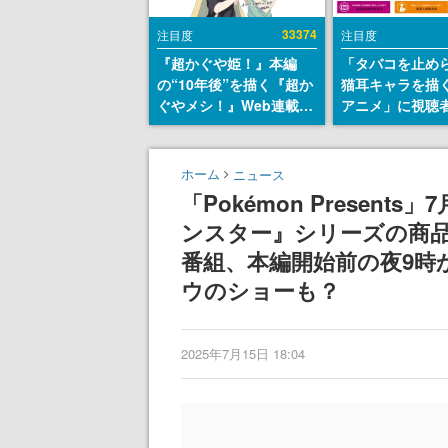
33374
注目度
注目度
『超かぐや姫！』本編
「タバコを止め
の“10年後”を描く『超か
猫耳キャラを描
ぐやメシ！』Web連載決
アニメ」に視聴
定。新たなWebマンガレ
から批判意見。
ーベル「ビビビコミッ
の使用と思しき
ク」にて特別話が掲載ス
めて、BPOが議
ホーム
ニュース
タート、あのお話には…
す
「Pokémon Presen
まだ続きがある！
ンスター』シリーズの商
番組、本編開始前の夜9時
ウのショーも？
2025年7月15日 18:04