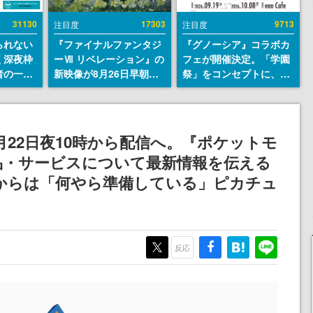
31130
17303
9713
注目度
注目度
られない
『ファイナルファンタジ
『グノーシア』コラボカ
く深夜枠
ーⅦ リベレーション』の
フェが開催決定。「学園
者の一部
新映像が8月26日早朝に
祭」をコンセプトに、模
違法薬物
公開へ。『FF7』リメイ
擬店やセツやSQ、ラキオ
描写も含
クシリーズの完結編、
たちが学祭バンドを楽し
論を交わ
「gamescom」のオープ
む様子を切り取った新グ
ニングナイトライブにて
ッズが展開
ts」7月22日夜10時から配信へ。『ポケットモ
ディレクターの浜口直樹
品・サービスについて最新情報を伝える
氏が登壇する予定
からは「何やら準備している」ピカチュ
反応