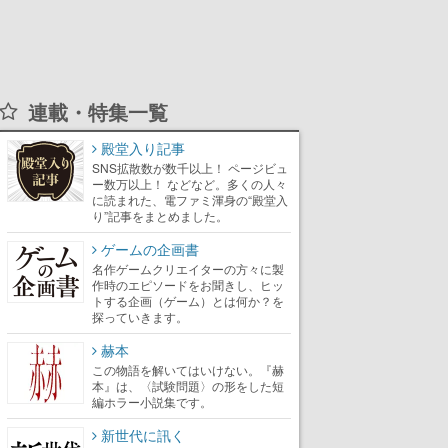
連載・特集一覧
殿堂入り記事
SNS拡散数が数千以上！ ページビュ
ー数万以上！ などなど。多くの人々
に読まれた、電ファミ渾身の“殿堂入
り”記事をまとめました。
ゲームの企画書
名作ゲームクリエイターの方々に製
作時のエピソードをお聞きし、ヒッ
トする企画（ゲーム）とは何か？を
探っていきます。
赫本
この物語を解いてはいけない。『赫
本』は、〈試験問題〉の形をした短
編ホラー小説集です。
新世代に訊く