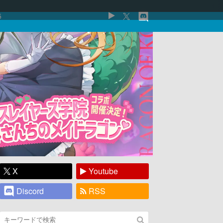
5
X
Youtube
Discord
RSS