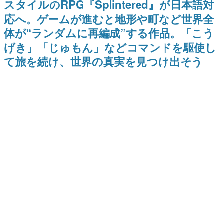
スタイルのRPG『Splintered』が日本語対
式リリースを記念したキャンペ
介
日本のコンテンツ産業やカルチャーに与えた影響を探る企
ーン
応へ。ゲームが進むと地形や町など世界全
画です。
体が“ランダムに再編成”する作品。「こう
日本モバイルゲーム産業史
日本のモバイルゲーム史における主要なトピック・タイト
げき」「じゅもん」などコマンドを駆使し
ルを網羅するほか、開発者へのインタビューや識者による
解説を掲載。約20年の歴史が一望できる決定版！
て旅を続け、世界の真実を見つけ出そう
若ゲのいたり〜ゲームクリエイターの青春〜
『うつヌケ』『ペンと箸』等で知られるマンガ家・田中圭
一先生によるゲーム業界レポートマンガです。
なんでゲームは面白い？
ゲーム開発者・hamatsu氏がゲームの魅力を画面や操作の
具体的な形から解き明かしていく、硬派で骨太な評論連載
です。
ゲームが変えた日本語
「経験値」「裏技」「ラスボス」… ゲームにまつわる言葉
の起源や用法の変遷を、コンピューター文化史研究家・タ
イニーP氏が徹底調査。
カテゴリ
特集記事