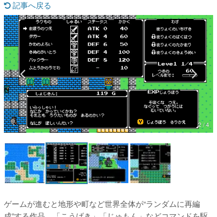
記事へ戻る
マンガ
女性向け
アプリレビュー
その他
電ファミニコゲーマーとは？
運営：株式会社マレ
2 / 4
ゲームが進むと地形や町など世界全体が“ランダムに再編
成”する作品。「こうげき」「じゅもん」などコマンドを駆