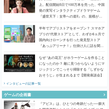
上。配信開始5日で100万本を売った、中国
発の実写インタラクティブドラマゲーム
『盛世天下：女帝への道II』の、規模が違
うこだわりをプロデューサーに聞いた
半年でアプリストアをオープン？ スマホア
プリの“代替ストア”として、わずか6ヵ月で
国内向けローンチを行った発見型ストア
『あっぷアリーナ！』仕掛け人に話を聞い
てみた
なぜ “あの花王” がホラーゲームを作ること
になったのか？ 敵に見つからないようにマ
ジックリンでこっそり掃除する『しずかな
おそうじ』が生まれるまで【開発座談会】
インタビュー
の記事一覧
ゲームの企画書
『アビス』は、ひとつの奇跡だった──膨大