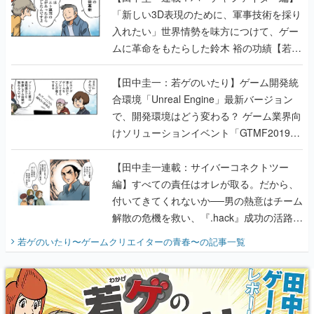
「新しい3D表現のために、軍事技術を採り
入れたい」世界情勢を味方につけて、ゲー
ムに革命をもたらした鈴木 裕の功績【若ゲ
のいたり】
【田中圭一：若ゲのいたり】ゲーム開発統
合環境「Unreal Engine」最新バージョン
で、開発環境はどう変わる？ ゲーム業界向
けソリューションイベント「GTMF2019」
に行って、より理解を深めよう【PR】
【田中圭一連載：サイバーコネクトツー
編】すべての責任はオレが取る。だから、
付いてきてくれないか──男の熱意はチーム
解散の危機を救い、『.hack』成功の活路を
開く。業界の快男児・松山 洋に流れる血は
若ゲのいたり〜ゲームクリエイターの青春〜
の記事一覧
『少年ジャンプ』色だった【若ゲのいた
り】