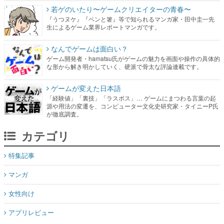
若ゲのいたり〜ゲームクリエイターの青春〜
『うつヌケ』『ペンと箸』等で知られるマンガ家・田中圭一先
生によるゲーム業界レポートマンガです。
なんでゲームは面白い？
ゲーム開発者・hamatsu氏がゲームの魅力を画面や操作の具体的
な形から解き明かしていく、硬派で骨太な評論連載です。
ゲームが変えた日本語
「経験値」「裏技」「ラスボス」… ゲームにまつわる言葉の起
源や用法の変遷を、コンピューター文化史研究家・タイニーP氏
が徹底調査。
カテゴリ
特集記事
マンガ
女性向け
アプリレビュー