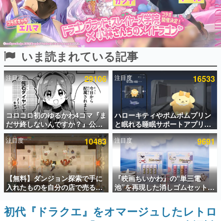
インタビュー
連載・特集一覧
いま読まれている記事
殿堂入り記事
SNS拡散数が数千以上！ ページビュー数万以上！ などな
ど。多くの人々に読まれた、電ファミ渾身の“殿堂入り”記
注目度
29106
注目度
16533
事をまとめました。
ゲームの企画書
名作ゲームクリエイターの方々に製作時のエピソードをお
聞きし、ヒットする企画（ゲーム）とは何か？を探ってい
コロコロ初のゆるかわ4コマ『ま
ハローキティやポムポムプリン
きます。
だサ終しないんですか？』公開
と眠れる睡眠サポートアプリ
スタート。主人公は新入社員の
『ゆめたび』が配信中。キャラ
赫本
注目度
10483
注目度
9691
侘石ダイヤ、ゲーム会社を舞台
ごとのASMRや目覚ましアラー
この物語を解いてはいけない。『赫本』は、〈試験問題〉
にトラブルへ対応する社員たち
ムも搭載
の形をした短編ホラー小説集です。
を描く
新世代に訊く
【無料】ダンジョン探索で手に
『映画ちいかわ』の“単三電
これからのデジタルゲーム市場を担う若きクリエイター達
入れたものを自分の店で売るゲ
池”を再現した消しゴムセットが
の姿を追い、彼らのルーツと情熱を探っていきます。
ーム『Moonlighter』がSteam
8月7日より発売決定。公式は
にて無料配布中！続編
「在ったものを 消しながら いつ
初代『ドラクエ』をオマージュしたレトロ
ゲーム世代の作家たち
『Moonlighter 2』の9月2日正
かなくなる 永遠のいのち」と紹
ゲームに多大な影響を受けた作家さんに取材し、ゲームが