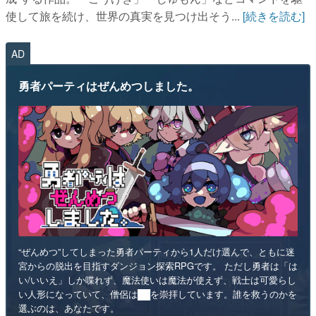
使して旅を続け、世界の真実を見つけ出そう...
[続きを読む]
AD
勇者パーティはぜんめつしました。
“ぜんめつ”してしまった勇者パーティから1人だけ選んで、ともに迷
宮からの脱出を目指すダンジョン探索RPGです。 ただし勇者は「は
い/いいえ」しか喋れず、魔法使いは魔法が使えず、戦士は可愛らし
い人形になっていて、僧侶は██を崇拝しています。誰を救うのかを
選ぶのは、あなたです。