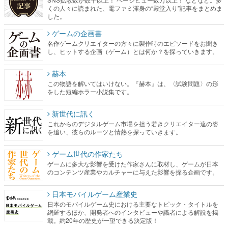
くの人々に読まれた、電ファミ渾身の“殿堂入り”記事をまとめま
した。
ゲームの企画書
名作ゲームクリエイターの方々に製作時のエピソードをお聞き
し、ヒットする企画（ゲーム）とは何か？を探っていきます。
赫本
この物語を解いてはいけない。『赫本』は、〈試験問題〉の形
をした短編ホラー小説集です。
新世代に訊く
これからのデジタルゲーム市場を担う若きクリエイター達の姿
を追い、彼らのルーツと情熱を探っていきます。
ゲーム世代の作家たち
ゲームに多大な影響を受けた作家さんに取材し、ゲームが日本
のコンテンツ産業やカルチャーに与えた影響を探る企画です。
日本モバイルゲーム産業史
日本のモバイルゲーム史における主要なトピック・タイトルを
網羅するほか、開発者へのインタビューや識者による解説を掲
載。約20年の歴史が一望できる決定版！