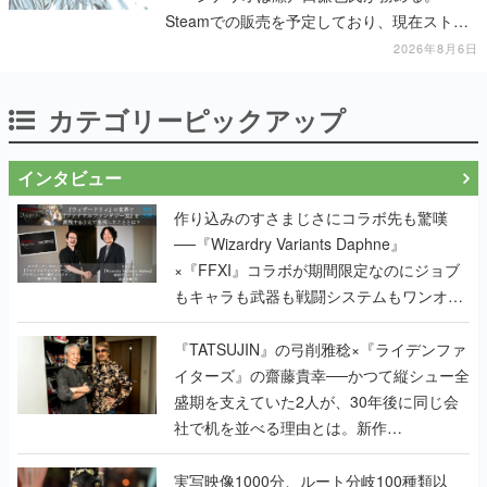
Steamでの販売を予定しており、現在ストア
ページを準備中
2026年8月6日
カテゴリーピックアップ
インタビュー
作り込みのすさまじさにコラボ先も驚嘆
──『Wizardry Variants Daphne』
×『FFXI』コラボが期間限定なのにジョブ
もキャラも武器も戦闘システムもワンオフ
で作り込まれた理由を両ディレクターに聞
く
『TATSUJIN』の弓削雅稔×『ライデンファ
イターズ』の齋藤貴幸──かつて縦シュー全
盛期を支えていた2人が、30年後に同じ会
社で机を並べる理由とは。新作
『TATSUJIN EXTREME』で初タッグを組
んだレジェンド2人に訊く開発秘話
実写映像1000分、ルート分岐100種類以