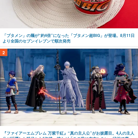
「ブタメン」の麺が“約4倍”になった「ブタメン超BIG」が登場。8月11日
より全国のセブンイレブンで順次発売
2
『ファイアーエムブレム 万紫千紅』“真の主人公”がお披露目。4人の主人