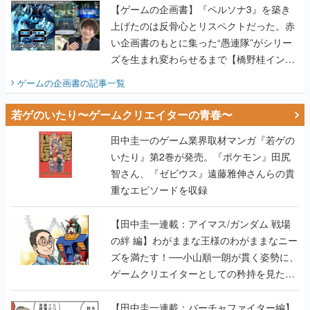
【ゲームの企画書】『ペルソナ3』を築き
上げたのは反骨心とリスペクトだった。赤
い企画書のもとに集った“愚連隊”がシリー
ズを生まれ変わらせるまで【橋野桂インタ
ビュー】
ゲームの企画書
の記事一覧
若ゲのいたり〜ゲームクリエイターの青春〜
田中圭一のゲーム業界取材マンガ『若ゲの
いたり』第2巻が発売。『ポケモン』田尻
智さん、『ゼビウス』遠藤雅伸さんらの貴
重なエピソードを収録
【田中圭一連載：アイマス/ガンダム 戦場
の絆 編】わがままな王様のわがままなニー
ズを満たす！──小山順一朗が貫く姿勢に、
ゲームクリエイターとしての矜持を見た
【若ゲのいたり最終回】
【田中圭一連載：バーチャファイター編】