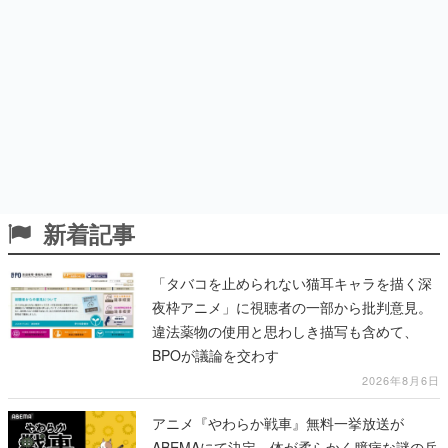
新着記事
「タバコを止められない猫耳キャラを描く深
夜枠アニメ」に視聴者の一部から批判意見。
違法薬物の使用と思わしき描写も含めて、
BPOが議論を交わす
2026年8月6日
アニメ『やわらか戦車』無料一挙放送が
ABEMAにて決定。体が柔らかく臆病な謎の兵