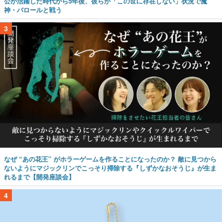
公が活躍した時代から5年後、彼らが「この世に存在しない」状況で魔
神・バロールと戦う
3
なぜ “あの花王” がホラーゲームを作ることになったのか？ 敵に見つから
ないようにマジックリンでこっそり掃除する『しずかなおそうじ』が生ま
れるまで【開発座談会】
4