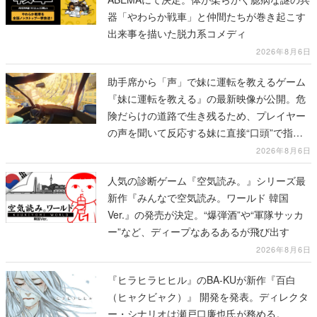
器「やわらか戦車」と仲間たちが巻き起こす
出来事を描いた脱力系コメディ
2026年8月6日
助手席から「声」で妹に運転を教えるゲーム
『妹に運転を教える』の最新映像が公開。危
険だらけの道路で生き残るため、プレイヤー
の声を聞いて反応する妹に直接“口頭”で指示
を出していく
2026年8月6日
人気の診断ゲーム『空気読み。』シリーズ最
新作『みんなで空気読み。ワールド 韓国
Ver.』の発売が決定。“爆弾酒”や“軍隊サッカ
ー”など、ディープなあるあるが飛び出す
2026年8月6日
『ヒラヒラヒヒル』のBA-KUが新作『百白
（ヒャクビャク）』 開発を発表。ディレクタ
ー・シナリオは瀬戸口廉也氏が務める。