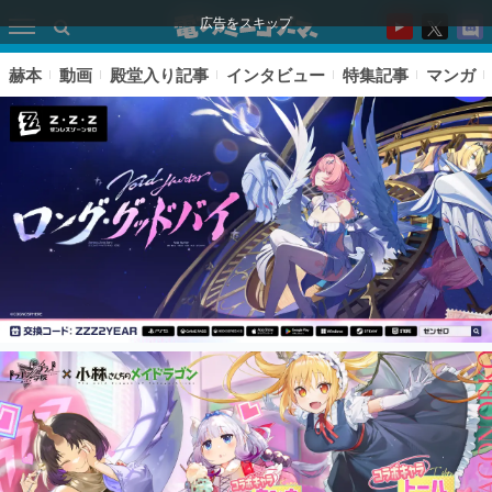
広告をスキップ
赫本
動画
殿堂入り記事
インタビュー
特集記事
マンガ
ピックアップ
電ファミのいま読まれている記事ランキング
アプリセール情報