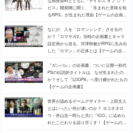
な開発資料とともに『テイルズ オブ ジ ア
ビス』開発陣に聞く、「生まれた意味を知
るRPG」が生まれた理由【ゲームの企画
書】
なにが、人を「ロマンシング」させるの
か？『ロマサガ2』当時の企画書とキャラ
設定画から迫る、河津秋敏がRPGに生み出
した「ロマン」の正体とは【ゲームの企画
書】
『ガンパレ』の企画書、ついに公開━初代
PSの伝説的タイトルは、なぜ生まれたの
か？そして『LOOP8』へ受け継がれたもの
【ゲームの企画書】
世界が認めるゲームデザイナー・上田文人
とはいったい何が凄いのか？ ヨコオタロ
ウ・外山圭一郎らと共に『ICO』に込めら
れたこだわりを語り尽くす！【ゲームの企
画書】