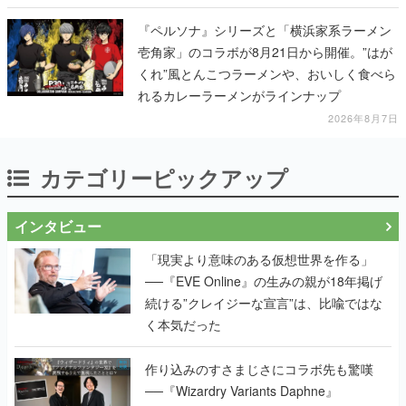
『ペルソナ』シリーズと「横浜家系ラーメン
壱角家」のコラボが8月21日から開催。”はが
くれ”風とんこつラーメンや、おいしく食べら
れるカレーラーメンがラインナップ
2026年8月7日
カテゴリーピックアップ
インタビュー
「現実より意味のある仮想世界を作る」
──『EVE Online』の生みの親が18年掲げ
続ける”クレイジーな宣言”は、比喩ではな
く本気だった
作り込みのすさまじさにコラボ先も驚嘆
──『Wizardry Variants Daphne』