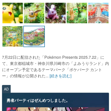
マンガ
女性向け
アプリレビュー
その他
電ファミニコゲーマーとは？
7月22日に配信された「Pokémon Presents 2025.7.22」に
運営：株式会社マレ
て、東京都稲城市・神奈川県川崎市の「よみうりランド」内
にオープン予定であるテーマパーク「ポケパーク カント
ー」の情報が公開された...
[続きを読む]
AD
勇者パーティはぜんめつしました。