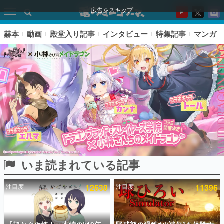
広告をスキップ
赫本
動画
殿堂入り記事
インタビュー
特集記事
マンガ
いま読まれている記事
ピックアップ
注目度
12639
注目度
11396
電ファミのいま読まれている記事ランキング
アプリセール情報