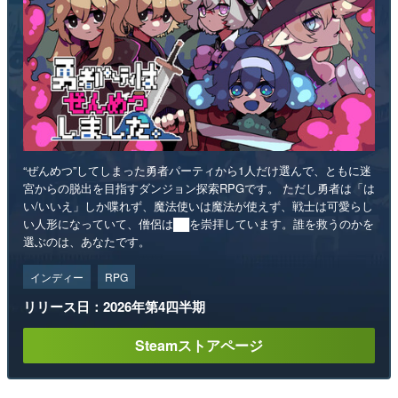
“ぜんめつ”してしまった勇者パーティから1人だけ選んで、ともに迷
宮からの脱出を目指すダンジョン探索RPGです。 ただし勇者は「は
い/いいえ」しか喋れず、魔法使いは魔法が使えず、戦士は可愛らし
い人形になっていて、僧侶は██を崇拝しています。誰を救うのかを
選ぶのは、あなたです。
インディー
RPG
リリース日：2026年第4四半期
Steamストアページ