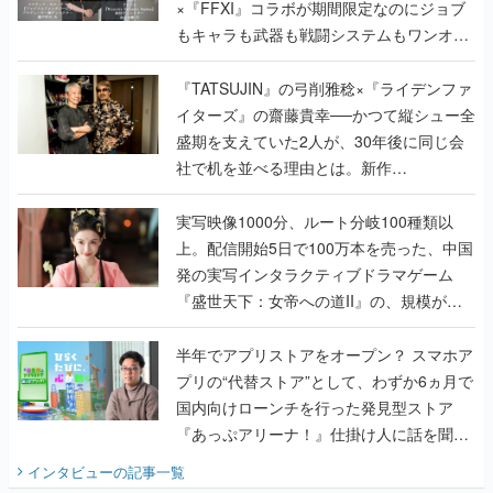
×『FFXI』コラボが期間限定なのにジョブ
もキャラも武器も戦闘システムもワンオフ
で作り込まれた理由を両ディレクターに聞
く
『TATSUJIN』の弓削雅稔×『ライデンファ
イターズ』の齋藤貴幸──かつて縦シュー全
盛期を支えていた2人が、30年後に同じ会
社で机を並べる理由とは。新作
『TATSUJIN EXTREME』で初タッグを組
んだレジェンド2人に訊く開発秘話
実写映像1000分、ルート分岐100種類以
上。配信開始5日で100万本を売った、中国
発の実写インタラクティブドラマゲーム
『盛世天下：女帝への道II』の、規模が違
うこだわりをプロデューサーに聞いた
半年でアプリストアをオープン？ スマホア
プリの“代替ストア”として、わずか6ヵ月で
国内向けローンチを行った発見型ストア
『あっぷアリーナ！』仕掛け人に話を聞い
てみた
インタビュー
の記事一覧