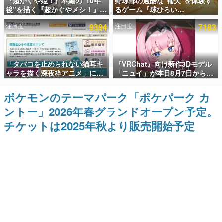
『超かぐや姫！』本編の“10年
野球部の過酷な“補欠”を体験す
後”を描く『超かぐやメシ！』
るゲーム『球ひろい
インタビュー
Web連載決定。新たなWebマン
Simulator』が「1件」のウィッ
注目度
9394
注目度
7183
ガレーベル「ビビビコミック」
シュリストをもとにチェコ語に
連載・特集一覧
にて特別話が掲載スタート、あ
対応しSNSで話題に。『キング
のお話には…まだ続きがある！
ダム・カム』開発元やチェコの
プロ野球選手から称賛の声
殿堂入り記事
「タバコを止められない猫耳キ
『VRChat』向け新作3Dモデル
SNS拡散数が数千以上！ ページビュー数万以上！ などな
ど。多くの人々に読まれた、電ファミ渾身の“殿堂入り”記
ャラを描く深夜枠アニメ」に視
「ニュイ」が本日8月7日から
事をまとめました。
聴者の一部から批判意見。違法
BOOTHにて発売。瞳に光る星
薬物の使用と思しき描写も含め
や感情豊かな表情が、小悪魔か
ポケモンのテーマパーク「ポケパーク カ
ゲームの企画書
て、BPOが議論を交わす
わいい
名作ゲームクリエイターの方々に製作時のエピソードをお
ントー」2026年春グランドオープン予定。
聞きし、ヒットする企画（ゲーム）とは何か？を探ってい
きます。
チケットは2025年秋より販売開始予定
赫本
この物語を解いてはいけない。『赫本』は、〈試験問題〉
の形をした短編ホラー小説集です。
新世代に訊く
これからのデジタルゲーム市場を担う若きクリエイター達
の姿を追い、彼らのルーツと情熱を探っていきます。
ゲーム世代の作家たち
ゲームに多大な影響を受けた作家さんに取材し、ゲームが