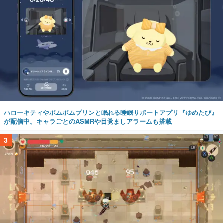
ハローキティやポムポムプリンと眠れる睡眠サポートアプリ『ゆめたび』
が配信中。キャラごとのASMRや目覚ましアラームも搭載
3