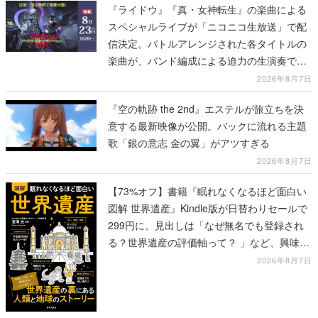
『ライドウ』『真・女神転生』の楽曲による
スペシャルライブが「ニコニコ生放送」で配
信決定。バトルアレンジされた各タイトルの
楽曲が、バンド編成による迫力の生演奏で披
露、冒頭部分は“無料”で視聴できる
2026年8月7日
『空の軌跡 the 2nd』エステルが旅立ちを決
意する最新映像が公開。バックに流れる主題
歌「銀の意志 金の翼」がアツすぎる
2026年8月7日
【73%オフ】書籍『眠れなくなるほど面白い
図解 世界遺産』Kindle版が日替わりセールで
299円に。見出しは「なぜ無名でも登録され
る？世界遺産の評価軸って？ 」など、興味を
引くものが並ぶ
2026年8月7日