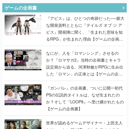
ゲームの企画書
『アビス』は、ひとつの奇跡だった──膨大
な開発資料とともに『テイルズ オブ ジ ア
ビス』開発陣に聞く、「生まれた意味を知
るRPG」が生まれた理由【ゲームの企画
書】
なにが、人を「ロマンシング」させるの
か？『ロマサガ2』当時の企画書とキャラ
設定画から迫る、河津秋敏がRPGに生み出
した「ロマン」の正体とは【ゲームの企画
書】
『ガンパレ』の企画書、ついに公開━初代
PSの伝説的タイトルは、なぜ生まれたの
か？そして『LOOP8』へ受け継がれたもの
【ゲームの企画書】
世界が認めるゲームデザイナー・上田文人