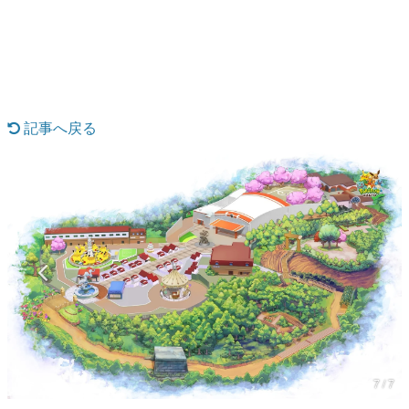
日本のコンテンツ産業やカルチャーに与えた影響を探る企
画です。
日本モバイルゲーム産業史
日本のモバイルゲーム史における主要なトピック・タイト
ルを網羅するほか、開発者へのインタビューや識者による
解説を掲載。約20年の歴史が一望できる決定版！
記事へ戻る
若ゲのいたり〜ゲームクリエイターの青春〜
『うつヌケ』『ペンと箸』等で知られるマンガ家・田中圭
一先生によるゲーム業界レポートマンガです。
なんでゲームは面白い？
ゲーム開発者・hamatsu氏がゲームの魅力を画面や操作の
具体的な形から解き明かしていく、硬派で骨太な評論連載
です。
ゲームが変えた日本語
「経験値」「裏技」「ラスボス」… ゲームにまつわる言葉
の起源や用法の変遷を、コンピューター文化史研究家・タ
イニーP氏が徹底調査。
カテゴリ
7 / 7
特集記事