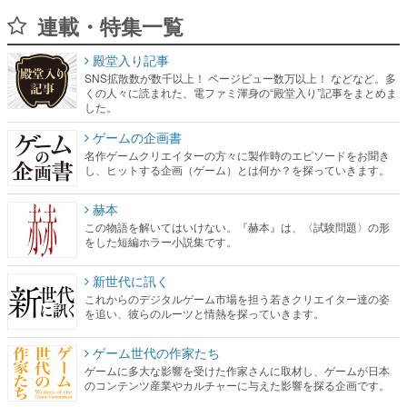
連載・特集一覧
殿堂入り記事
SNS拡散数が数千以上！ ページビュー数万以上！ などなど。多
くの人々に読まれた、電ファミ渾身の“殿堂入り”記事をまとめま
した。
ゲームの企画書
名作ゲームクリエイターの方々に製作時のエピソードをお聞き
し、ヒットする企画（ゲーム）とは何か？を探っていきます。
赫本
この物語を解いてはいけない。『赫本』は、〈試験問題〉の形
をした短編ホラー小説集です。
新世代に訊く
これからのデジタルゲーム市場を担う若きクリエイター達の姿
を追い、彼らのルーツと情熱を探っていきます。
ゲーム世代の作家たち
ゲームに多大な影響を受けた作家さんに取材し、ゲームが日本
のコンテンツ産業やカルチャーに与えた影響を探る企画です。