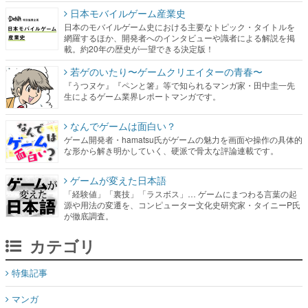
日本モバイルゲーム産業史
日本のモバイルゲーム史における主要なトピック・タイトルを
網羅するほか、開発者へのインタビューや識者による解説を掲
載。約20年の歴史が一望できる決定版！
若ゲのいたり〜ゲームクリエイターの青春〜
『うつヌケ』『ペンと箸』等で知られるマンガ家・田中圭一先
生によるゲーム業界レポートマンガです。
なんでゲームは面白い？
ゲーム開発者・hamatsu氏がゲームの魅力を画面や操作の具体的
な形から解き明かしていく、硬派で骨太な評論連載です。
ゲームが変えた日本語
「経験値」「裏技」「ラスボス」… ゲームにまつわる言葉の起
源や用法の変遷を、コンピューター文化史研究家・タイニーP氏
が徹底調査。
カテゴリ
特集記事
マンガ