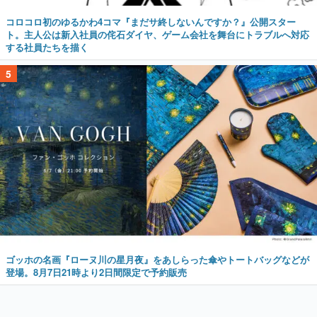
コロコロ初のゆるかわ4コマ『まだサ終しないんですか？』公開スター
ト。主人公は新入社員の侘石ダイヤ、ゲーム会社を舞台にトラブルへ対応
する社員たちを描く
5
ゴッホの名画『ローヌ川の星月夜』をあしらった傘やトートバッグなどが
登場。8月7日21時より2日間限定で予約販売