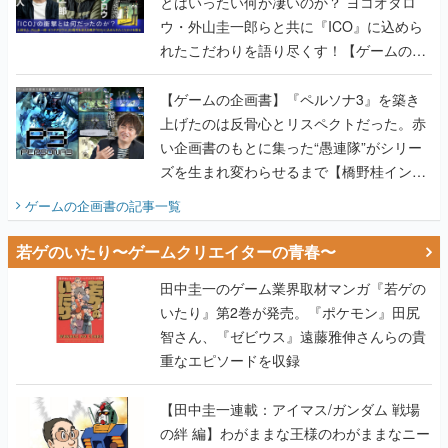
とはいったい何が凄いのか？ ヨコオタロ
ウ・外山圭一郎らと共に『ICO』に込めら
れたこだわりを語り尽くす！【ゲームの企
画書】
【ゲームの企画書】『ペルソナ3』を築き
上げたのは反骨心とリスペクトだった。赤
い企画書のもとに集った“愚連隊”がシリー
ズを生まれ変わらせるまで【橋野桂インタ
ビュー】
ゲームの企画書
の記事一覧
若ゲのいたり〜ゲームクリエイターの青春〜
田中圭一のゲーム業界取材マンガ『若ゲの
いたり』第2巻が発売。『ポケモン』田尻
智さん、『ゼビウス』遠藤雅伸さんらの貴
重なエピソードを収録
【田中圭一連載：アイマス/ガンダム 戦場
の絆 編】わがままな王様のわがままなニー