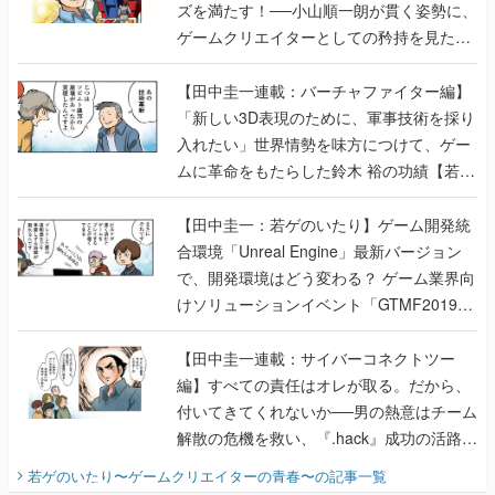
ズを満たす！──小山順一朗が貫く姿勢に、
ゲームクリエイターとしての矜持を見た
【若ゲのいたり最終回】
【田中圭一連載：バーチャファイター編】
「新しい3D表現のために、軍事技術を採り
入れたい」世界情勢を味方につけて、ゲー
ムに革命をもたらした鈴木 裕の功績【若ゲ
のいたり】
【田中圭一：若ゲのいたり】ゲーム開発統
合環境「Unreal Engine」最新バージョン
で、開発環境はどう変わる？ ゲーム業界向
けソリューションイベント「GTMF2019」
に行って、より理解を深めよう【PR】
【田中圭一連載：サイバーコネクトツー
編】すべての責任はオレが取る。だから、
付いてきてくれないか──男の熱意はチーム
解散の危機を救い、『.hack』成功の活路を
開く。業界の快男児・松山 洋に流れる血は
若ゲのいたり〜ゲームクリエイターの青春〜
の記事一覧
『少年ジャンプ』色だった【若ゲのいた