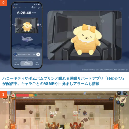
2
ハローキティやポムポムプリンと眠れる睡眠サポートアプリ『ゆめたび』
が配信中。キャラごとのASMRや目覚ましアラームも搭載
3