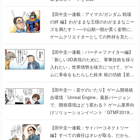
【田中圭一連載：アイマス/ガンダム 戦場
の絆 編】わがままな王様のわがままなニー
ズを満たす！──小山順一朗が貫く姿勢に、
ゲームクリエイターとしての矜持を見た
【若ゲのいたり最終回】
【田中圭一連載：バーチャファイター編】
「新しい3D表現のために、軍事技術を採り
入れたい」世界情勢を味方につけて、ゲー
ムに革命をもたらした鈴木 裕の功績【若ゲ
のいたり】
【田中圭一：若ゲのいたり】ゲーム開発統
合環境「Unreal Engine」最新バージョン
で、開発環境はどう変わる？ ゲーム業界向
けソリューションイベント「GTMF2019」
に行って、より理解を深めよう【PR】
【田中圭一連載：サイバーコネクトツー
編】すべての責任はオレが取る。だから、