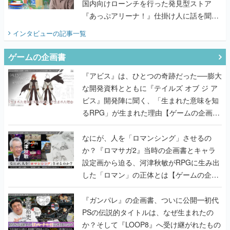
国内向けローンチを行った発見型ストア
『あっぷアリーナ！』仕掛け人に話を聞い
てみた
インタビュー
の記事一覧
ゲームの企画書
『アビス』は、ひとつの奇跡だった──膨大
な開発資料とともに『テイルズ オブ ジ ア
ビス』開発陣に聞く、「生まれた意味を知
るRPG」が生まれた理由【ゲームの企画
書】
なにが、人を「ロマンシング」させるの
か？『ロマサガ2』当時の企画書とキャラ
設定画から迫る、河津秋敏がRPGに生み出
した「ロマン」の正体とは【ゲームの企画
書】
『ガンパレ』の企画書、ついに公開━初代
PSの伝説的タイトルは、なぜ生まれたの
か？そして『LOOP8』へ受け継がれたもの