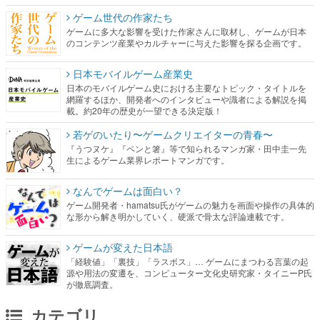
ゲーム世代の作家たち
ゲームに多大な影響を受けた作家さんに取材し、ゲームが日本
のコンテンツ産業やカルチャーに与えた影響を探る企画です。
日本モバイルゲーム産業史
日本のモバイルゲーム史における主要なトピック・タイトルを
網羅するほか、開発者へのインタビューや識者による解説を掲
載。約20年の歴史が一望できる決定版！
若ゲのいたり〜ゲームクリエイターの青春〜
『うつヌケ』『ペンと箸』等で知られるマンガ家・田中圭一先
生によるゲーム業界レポートマンガです。
なんでゲームは面白い？
ゲーム開発者・hamatsu氏がゲームの魅力を画面や操作の具体的
な形から解き明かしていく、硬派で骨太な評論連載です。
ゲームが変えた日本語
「経験値」「裏技」「ラスボス」… ゲームにまつわる言葉の起
源や用法の変遷を、コンピューター文化史研究家・タイニーP氏
が徹底調査。
カテゴリ