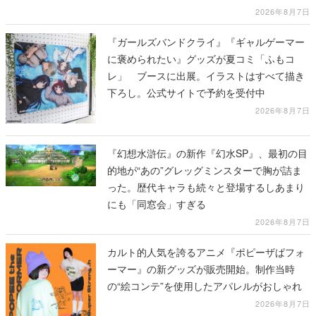
2026年8月7日
『ガールズバンドクライ』『ギャルゲーマー
に褒められたい』グッズが夏コミ「ふもコ
レ」 ブースに出展。イラストはすべて描き
下ろし。公式サイトで予約を受付中
2026年8月7日
『幻想水滸伝』の新作『幻水SP』、最初の目
的地が“あの”グレッグミンスターで胸が詰ま
った。歴代キャラも続々と登場するしあまり
にも「同窓会」すぎる
2026年8月7日
カルト的人気を誇るアニメ『ポピーザぱフォ
ーマー』の新グッズが販売開始。制作当時
の“絵コンテ”を使用したアパレルがおしゃれ
2026年8月7日