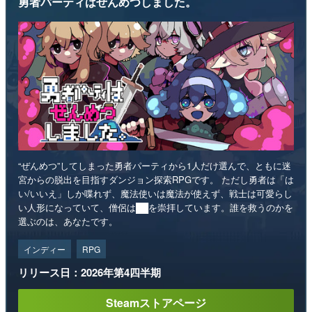
勇者パーティはぜんめつしました。
“ぜんめつ”してしまった勇者パーティから1人だけ選んで、ともに迷
宮からの脱出を目指すダンジョン探索RPGです。 ただし勇者は「は
い/いいえ」しか喋れず、魔法使いは魔法が使えず、戦士は可愛らし
い人形になっていて、僧侶は██を崇拝しています。誰を救うのかを
選ぶのは、あなたです。
インディー
RPG
リリース日：2026年第4四半期
Steamストアページ