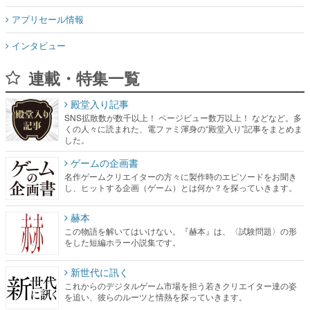
アプリセール情報
インタビュー
連載・特集一覧
殿堂入り記事
SNS拡散数が数千以上！ ページビュー数万以上！ などなど。多
くの人々に読まれた、電ファミ渾身の“殿堂入り”記事をまとめま
した。
ゲームの企画書
名作ゲームクリエイターの方々に製作時のエピソードをお聞き
し、ヒットする企画（ゲーム）とは何か？を探っていきます。
赫本
この物語を解いてはいけない。『赫本』は、〈試験問題〉の形
をした短編ホラー小説集です。
新世代に訊く
これからのデジタルゲーム市場を担う若きクリエイター達の姿
を追い、彼らのルーツと情熱を探っていきます。