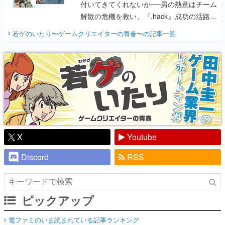
付いてきてくれないか──男の熱意はチーム
解散の危機を救い、『.hack』成功の活路を
開く。業界の快男児・松山 洋に流れる血は
若ゲのいたり〜ゲームクリエイターの青春〜
の記事一覧
『少年ジャンプ』色だった【若ゲのいた
り】
X
Youtube
Discord
RSS
ピックアップ
電ファミのいま読まれている記事ランキング