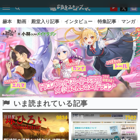
広告をスキップ
赫本
動画
殿堂入り記事
インタビュー
特集記事
マンガ
いま読まれている記事
ピックアップ
注目度
9834
注目度
7502
電ファミのいま読まれている記事ランキング
アプリセール情報