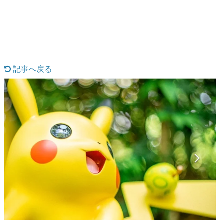
日本のコンテンツ産業やカルチャーに与えた影響を探る企
画です。
日本モバイルゲーム産業史
日本のモバイルゲーム史における主要なトピック・タイト
ルを網羅するほか、開発者へのインタビューや識者による
解説を掲載。約20年の歴史が一望できる決定版！
記事へ戻る
若ゲのいたり〜ゲームクリエイターの青春〜
『うつヌケ』『ペンと箸』等で知られるマンガ家・田中圭
一先生によるゲーム業界レポートマンガです。
なんでゲームは面白い？
ゲーム開発者・hamatsu氏がゲームの魅力を画面や操作の
具体的な形から解き明かしていく、硬派で骨太な評論連載
です。
ゲームが変えた日本語
「経験値」「裏技」「ラスボス」… ゲームにまつわる言葉
の起源や用法の変遷を、コンピューター文化史研究家・タ
イニーP氏が徹底調査。
カテゴリ
特集記事