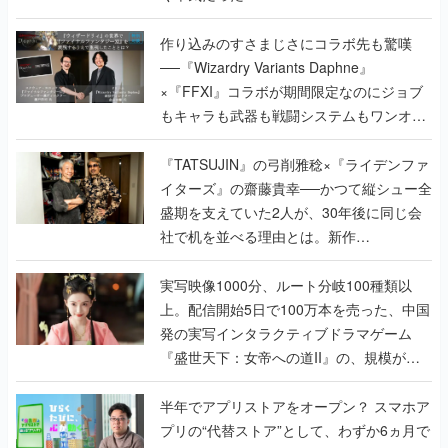
作り込みのすさまじさにコラボ先も驚嘆
──『Wizardry Variants Daphne』
×『FFXI』コラボが期間限定なのにジョブ
もキャラも武器も戦闘システムもワンオフ
で作り込まれた理由を両ディレクターに聞
く
『TATSUJIN』の弓削雅稔×『ライデンファ
イターズ』の齋藤貴幸──かつて縦シュー全
盛期を支えていた2人が、30年後に同じ会
社で机を並べる理由とは。新作
『TATSUJIN EXTREME』で初タッグを組
んだレジェンド2人に訊く開発秘話
実写映像1000分、ルート分岐100種類以
上。配信開始5日で100万本を売った、中国
発の実写インタラクティブドラマゲーム
『盛世天下：女帝への道II』の、規模が違
うこだわりをプロデューサーに聞いた
半年でアプリストアをオープン？ スマホア
プリの“代替ストア”として、わずか6ヵ月で