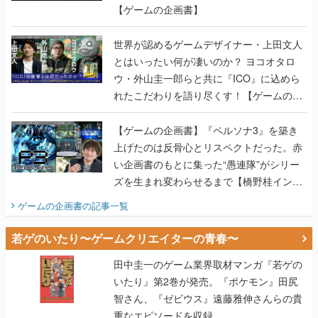
【ゲームの企画書】
世界が認めるゲームデザイナー・上田文人
とはいったい何が凄いのか？ ヨコオタロ
ウ・外山圭一郎らと共に『ICO』に込めら
れたこだわりを語り尽くす！【ゲームの企
画書】
【ゲームの企画書】『ペルソナ3』を築き
上げたのは反骨心とリスペクトだった。赤
い企画書のもとに集った“愚連隊”がシリー
ズを生まれ変わらせるまで【橋野桂インタ
ビュー】
ゲームの企画書
の記事一覧
若ゲのいたり〜ゲームクリエイターの青春〜
田中圭一のゲーム業界取材マンガ『若ゲの
いたり』第2巻が発売。『ポケモン』田尻
智さん、『ゼビウス』遠藤雅伸さんらの貴
重なエピソードを収録