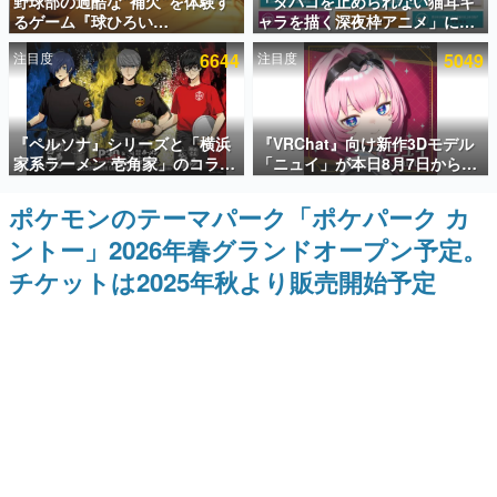
野球部の過酷な“補欠”を体験す
「タバコを止められない猫耳キ
るゲーム『球ひろい
ャラを描く深夜枠アニメ」に視
インタビュー
Simulator』が「1件」のウィッ
聴者の一部から批判意見。違法
注目度
6644
注目度
5049
シュリストをもとにチェコ語に
薬物の使用と思しき描写も含め
連載・特集一覧
対応しSNSで話題に。『キング
て、BPOが議論を交わす
ダム・カム』開発元やチェコの
プロ野球選手から称賛の声
殿堂入り記事
『ペルソナ』シリーズと「横浜
『VRChat』向け新作3Dモデル
SNS拡散数が数千以上！ ページビュー数万以上！ などな
ど。多くの人々に読まれた、電ファミ渾身の“殿堂入り”記
家系ラーメン 壱角家」のコラボ
「ニュイ」が本日8月7日から
事をまとめました。
が8月21日から開催。”はがく
BOOTHにて発売。瞳に光る星
れ”風とんこつラーメンや、おい
や感情豊かな表情が、小悪魔か
ポケモンのテーマパーク「ポケパーク カ
ゲームの企画書
しく食べられるカレーラーメン
わいい
名作ゲームクリエイターの方々に製作時のエピソードをお
ントー」2026年春グランドオープン予定。
がラインナップ
聞きし、ヒットする企画（ゲーム）とは何か？を探ってい
きます。
チケットは2025年秋より販売開始予定
赫本
この物語を解いてはいけない。『赫本』は、〈試験問題〉
の形をした短編ホラー小説集です。
新世代に訊く
これからのデジタルゲーム市場を担う若きクリエイター達
の姿を追い、彼らのルーツと情熱を探っていきます。
ゲーム世代の作家たち
ゲームに多大な影響を受けた作家さんに取材し、ゲームが