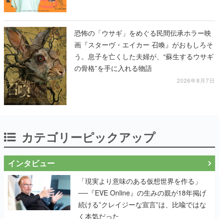
恐怖の「ウサギ」をめぐる民間伝承ホラー映
画『スターヴ・エイカー 召喚』がおもしろそ
う。息子を亡くした夫婦が、“蘇生するウサギ
の骨格”を手に入れる物語
2026年8月7日
カテゴリーピックアップ
インタビュー
「現実より意味のある仮想世界を作る」
──『EVE Online』の生みの親が18年掲げ
続ける”クレイジーな宣言”は、比喩ではな
く本気だった