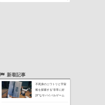
新着記事
不死身のニワトリと宇宙
船を探索する“非常に好
評”なサバイバルゲーム
『Breathedge』が無料で