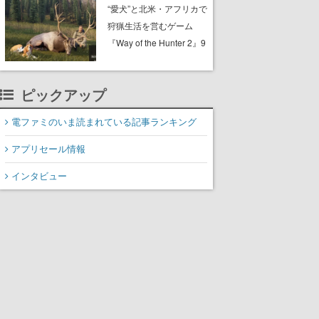
配布中。入手できる期間
“愛犬”と北米・アフリカで
は8月10日まで
狩猟生活を営むゲーム
『Way of the Hunter 2』9
月29日に正式版が発売決
定。猟犬は動物を追跡し
ピックアップ
てくれる忠実な相棒とし
て登場し、冒険を重ねる
電ファミのいま読まれている記事ランキング
と成長する。記念撮影も
可能
アプリセール情報
インタビュー