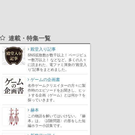
連載・特集一覧
殿堂入り記事
SNS拡散数が数千以上！ ページビュ
ー数万以上！ などなど。多くの人々
に読まれた、電ファミ渾身の“殿堂入
り”記事をまとめました。
ゲームの企画書
名作ゲームクリエイターの方々に製
作時のエピソードをお聞きし、ヒッ
トする企画（ゲーム）とは何か？を
探っていきます。
赫本
この物語を解いてはいけない。『赫
本』は、〈試験問題〉の形をした短
編ホラー小説集です。