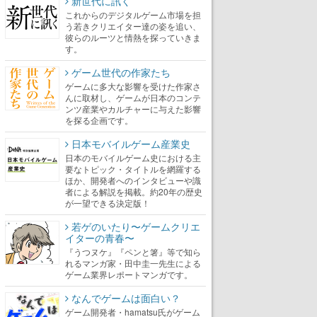
新世代に訊く
これからのデジタルゲーム市場を担
う若きクリエイター達の姿を追い、
彼らのルーツと情熱を探っていきま
す。
ゲーム世代の作家たち
ゲームに多大な影響を受けた作家さ
んに取材し、ゲームが日本のコンテ
ンツ産業やカルチャーに与えた影響
を探る企画です。
日本モバイルゲーム産業史
日本のモバイルゲーム史における主
要なトピック・タイトルを網羅する
ほか、開発者へのインタビューや識
者による解説を掲載。約20年の歴史
が一望できる決定版！
若ゲのいたり〜ゲームクリエ
イターの青春〜
『うつヌケ』『ペンと箸』等で知ら
れるマンガ家・田中圭一先生による
ゲーム業界レポートマンガです。
なんでゲームは面白い？
ゲーム開発者・hamatsu氏がゲーム