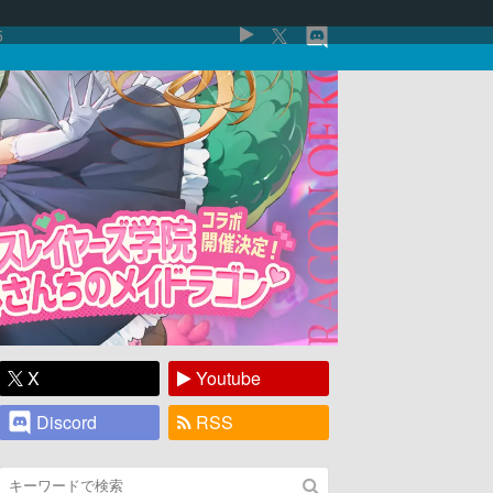
5
X
Youtube
Discord
RSS