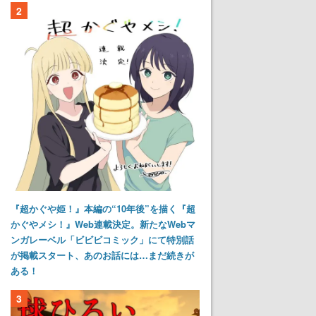
2
『超かぐや姫！』本編の“10年後”を描く『超
かぐやメシ！』Web連載決定。新たなWebマ
ンガレーベル「ビビビコミック」にて特別話
が掲載スタート、あのお話には…まだ続きが
ある！
3