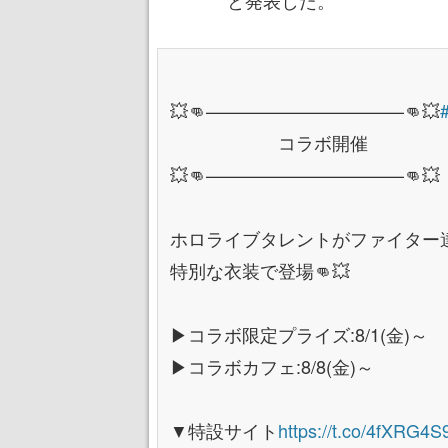
💥👊———————————👊💥
コラボ開催
💥👊———————————👊💥
ホロライブタレントがファイター
特別な衣装で登場👊💥
▶コラボ限定プライズ:8/1(金)～
▶コラボカフェ:8/8(金)～
▼特設サイト
https://t.co/4fXRG4