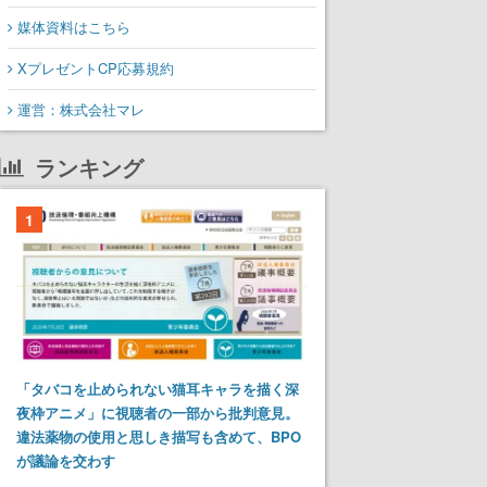
媒体資料はこちら
XプレゼントCP応募規約
運営：株式会社マレ
ランキング
1
「タバコを止められない猫耳キャラを描く深
夜枠アニメ」に視聴者の一部から批判意見。
違法薬物の使用と思しき描写も含めて、BPO
が議論を交わす