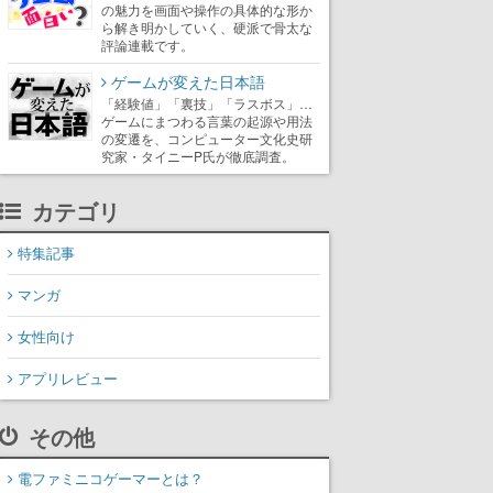
の魅力を画面や操作の具体的な形か
ら解き明かしていく、硬派で骨太な
評論連載です。
ゲームが変えた日本語
「経験値」「裏技」「ラスボス」…
ゲームにまつわる言葉の起源や用法
の変遷を、コンピューター文化史研
究家・タイニーP氏が徹底調査。
カテゴリ
特集記事
マンガ
女性向け
アプリレビュー
その他
電ファミニコゲーマーとは？