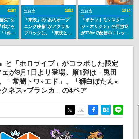
5357
3883
3212
注目度
注目度
補欠”を
「東映」の“あのオープ
『ポケットモンスター
『球ひろ
ニング映像”がアクリル
ジ・オリジン』の再放送
』が「1件」
ブロックに。「東映ヒス
がTVerで配信中！レッド
ストをも
トリカル グッズコレクシ
（CV：竹内順子）が主人
対応し
ョン」が8月下旬より発
公のオリジナルアニメ
『キング
売
発元やチ
6』と「ホロライブ」がコラボした限定
選手から
ェが8月1日より登場。第1弾は「兎田
、「常闇トワ×エド」、「獅白ぼたん×
クネス×ブランカ」の4ペア
反応