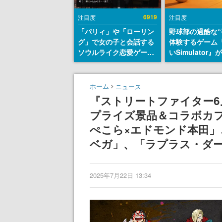
6919
注目度
注目度
「パリィ」や「ローリン
野球部の過酷な“
グ」で女の子と会話する
体験するゲーム
ソウルライク恋愛ゲーム
いSimulator
『小早川さんはソウルラ
のウィッシュリ
イク』無料公開。返事に
とにチェコ語に
失敗すると「YOU
SNSで話題に。
ホーム
ニュース
DIED」
ダム・カム』開
『ストリートファイター
ェコのプロ野球
プライズ景品＆コラボカフ
称賛の声
ぺこら×エドモンド本田」
ベガ」、「ラプラス・ダー
2025年7月22日 13:34