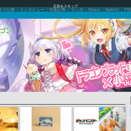
広告をスキップ
入り記事
インタビュー
特集記事
マンガ
Steam
Switch2
PS