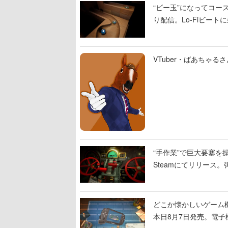
“ビー玉”になってコース
り配信。Lo-Fiビー
VTuber・ばあちゃ
“手作業”で巨大要塞を操
Steamにてリリース
撃をブチかませるロマ
どこか懐かしいゲーム
本日8月7日発売。電