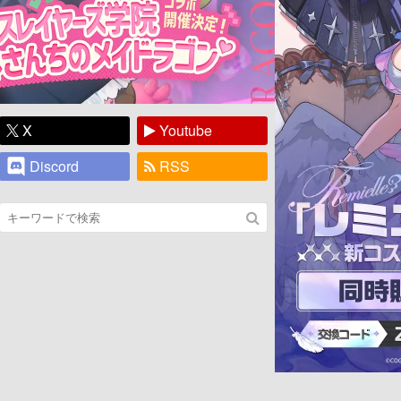
X
Youtube
Discord
RSS