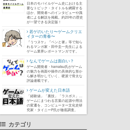
日本のモバイルゲーム史における主
要なトピック・タイトルを網羅する
ほか、開発者へのインタビューや識
者による解説を掲載。約20年の歴史
が一望できる決定版！
若ゲのいたり〜ゲームクリエ
イターの青春〜
『うつヌケ』『ペンと箸』等で知ら
れるマンガ家・田中圭一先生による
ゲーム業界レポートマンガです。
なんでゲームは面白い？
ゲーム開発者・hamatsu氏がゲーム
の魅力を画面や操作の具体的な形か
ら解き明かしていく、硬派で骨太な
評論連載です。
ゲームが変えた日本語
「経験値」「裏技」「ラスボス」…
ゲームにまつわる言葉の起源や用法
の変遷を、コンピューター文化史研
究家・タイニーP氏が徹底調査。
カテゴリ