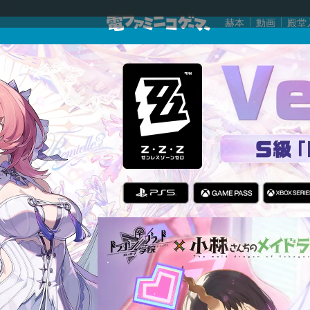
赫本
動画
殿堂