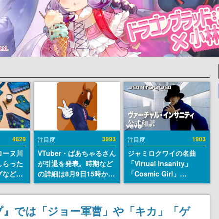
4829
3993
1903
注目度
注目度
ローヌ川
VTuber・ばあちゃるさん
ジャミロクワイの名曲
しらった
が引退を発表。時期など
「Virtual Insanity」
グなどが
の詳細は8月9日15時から
「Cosmic Girl」
時より2
の配信で説明
「Canned Heat」公式日
販売
本語字幕付きMVがいき
なり公開！「SUMMER
プ』では「ジョー軍曹」や「キカ」「ゲ
SONIC 2026」での9年ぶ