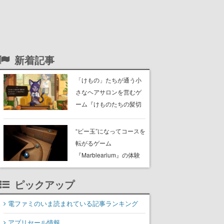
新着記事
「けもの」たちが通う小
さなヘアサロンを営むゲ
ーム『けものたちの髪切
り屋』体験版が配信開
始。悩みを持ったお客様
“ビー玉”になってコースを
と会話を交わし“本当に望
転がるゲーム
んでる髪型”を見つけ出す
『Marblearium』の体験
版がSteamで本日8月7日
より配信。Lo-Fiビートに
ピックアップ
乗って奇妙な空間を探検
電ファミのいま読まれている記事ランキング
アプリセール情報