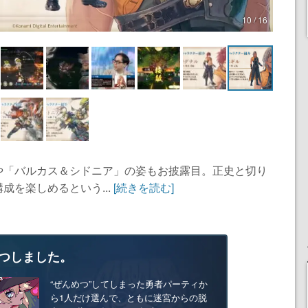
10 / 16
や「バルカス＆シドニア」の姿もお披露目。正史と切り
成を楽しめるという...
[続きを読む]
つしました。
“ぜんめつ”してしまった勇者パーティか
ら1人だけ選んで、ともに迷宮からの脱