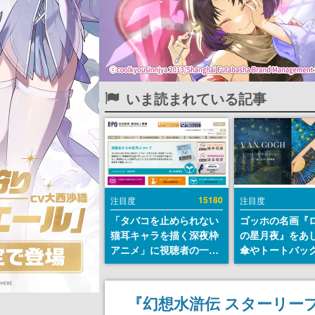
いま読まれている記事
15180
注目度
注目度
「タバコを止められない
ゴッホの名画『
猫耳キャラを描く深夜枠
の星月夜』をあ
アニメ」に視聴者の一部
傘やトートバッ
から批判意見。違法薬物
登場。8月7日21
の使用と思しき描写も含
日間限定で予約
めて、BPOが議論を交わ
『幻想水滸伝 スターリー
す