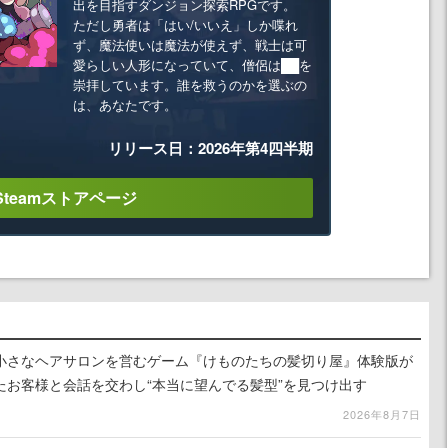
出を目指すダンジョン探索RPGです。
ただし勇者は「はい/いいえ」しか喋れ
ず、魔法使いは魔法が使えず、戦士は可
愛らしい人形になっていて、僧侶は██を
崇拝しています。誰を救うのかを選ぶの
は、あなたです。
リリース日：2026年第4四半期
Steamストアページ
小さなヘアサロンを営むゲーム『けものたちの髪切り屋』体験版が
たお客様と会話を交わし“本当に望んでる髪型”を見つけ出す
2026年8月7日