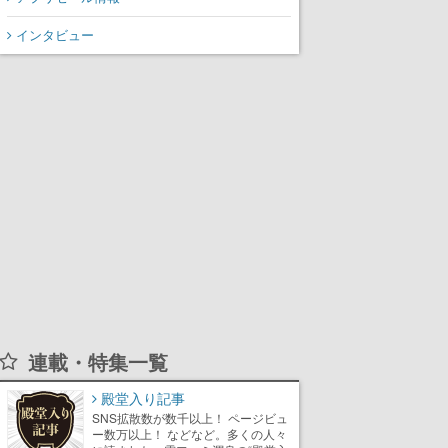
インタビュー
連載・特集一覧
殿堂入り記事
SNS拡散数が数千以上！ ページビュ
ー数万以上！ などなど。多くの人々