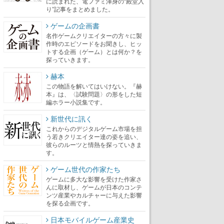
に読まれた、電ファミ渾身の“殿堂入
り”記事をまとめました。
ゲームの企画書
名作ゲームクリエイターの方々に製
作時のエピソードをお聞きし、ヒッ
トする企画（ゲーム）とは何か？を
探っていきます。
赫本
この物語を解いてはいけない。『赫
本』は、〈試験問題〉の形をした短
編ホラー小説集です。
新世代に訊く
これからのデジタルゲーム市場を担
う若きクリエイター達の姿を追い、
彼らのルーツと情熱を探っていきま
す。
ゲーム世代の作家たち
ゲームに多大な影響を受けた作家さ
んに取材し、ゲームが日本のコンテ
ンツ産業やカルチャーに与えた影響
を探る企画です。
日本モバイルゲーム産業史