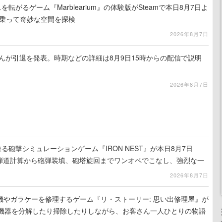
を転がるゲーム『Marblearium』の体験版がSteamで本日8月7日よ
トに乗って奇妙な空間を探検
2026年8月7日
るさんが引退を発表。時期などの詳細は8月9日15時からの配信で説明
2026年8月7日
る砲撃シミュレーションゲーム『IRON NEST』が本日8月7日
。弾道計算から砲弾装填、砲塔旋回までワンオペでこなし、強烈な一
ンある作品
2026年8月7日
機やガラケーを修理するゲーム『リ・ストーリー: 思い出修理屋』が
子機器を分解したり掃除したりしながら、お客さん一人ひとりの物語