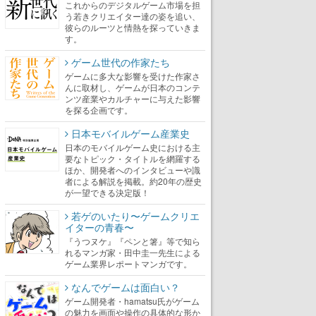
これからのデジタルゲーム市場を担
う若きクリエイター達の姿を追い、
彼らのルーツと情熱を探っていきま
す。
ゲーム世代の作家たち
ゲームに多大な影響を受けた作家さ
んに取材し、ゲームが日本のコンテ
ンツ産業やカルチャーに与えた影響
を探る企画です。
日本モバイルゲーム産業史
日本のモバイルゲーム史における主
要なトピック・タイトルを網羅する
ほか、開発者へのインタビューや識
者による解説を掲載。約20年の歴史
が一望できる決定版！
若ゲのいたり〜ゲームクリエ
イターの青春〜
『うつヌケ』『ペンと箸』等で知ら
れるマンガ家・田中圭一先生による
ゲーム業界レポートマンガです。
なんでゲームは面白い？
ゲーム開発者・hamatsu氏がゲーム
の魅力を画面や操作の具体的な形か