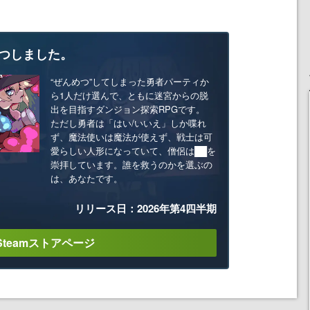
つしました。
“ぜんめつ”してしまった勇者パーティか
ら1人だけ選んで、ともに迷宮からの脱
出を目指すダンジョン探索RPGです。
ただし勇者は「はい/いいえ」しか喋れ
ず、魔法使いは魔法が使えず、戦士は可
愛らしい人形になっていて、僧侶は██を
崇拝しています。誰を救うのかを選ぶの
は、あなたです。
リリース日：2026年第4四半期
Steamストアページ