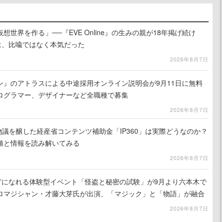
世界を作る」──『EVE Online』の生みの親が18年掲げ続け
は、比喩ではなく本気だった
2026年8月7日
ン』のアトラスによる中途採用オンライン説明会が9月11日に無料
ログラマー、デザイナーなど全職種で募集
2026年8月7日
で物議を醸した経産省コンテンツ補助金「IP360」は実際どうなのか？
値と情報を読み解いてみる
2026年8月7日
補”になれる体験型イベント「怪盗と秘密の試験」が9月より六本木で
ロマジシャン・才藤大芽氏が出演、「マジック」と「物語」が融合
2026年8月7日