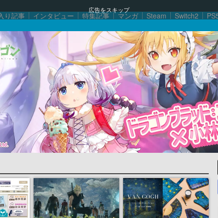
広告をスキップ
入り記事
インタビュー
特集記事
マンガ
Steam
Switch2
PS