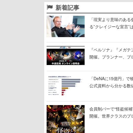
新着記事
「現実より意味のある仮想
る”クレイジーな宣言”
『ペルソナ』『メガテ
開催。プランナー、プ
「DeNAに15億円」
公式資料から分かる数
会員制バーで“怪盗候
開催。世界クラスのプ
した独自の体験を提供