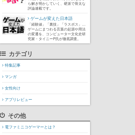
ら解き明かしていく、硬派で骨太な
評論連載です。
ゲームが変えた日本語
「経験値」「裏技」「ラスボス」…
ゲームにまつわる言葉の起源や用法
の変遷を、コンピューター文化史研
究家・タイニーP氏が徹底調査。
カテゴリ
特集記事
マンガ
女性向け
アプリレビュー
その他
電ファミニコゲーマーとは？