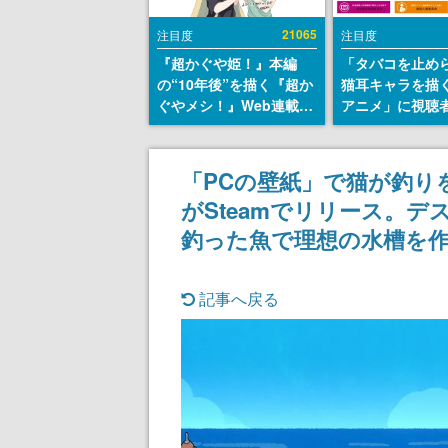
21065
注目度
注目度
『超かぐや姫！』本編
「タバコを止め
の“10年後”を描く『超か
猫耳キャラを描
ぐやメシ！』Web連載決
アニメ」に視聴
定。新たなWebマンガレ
から批判意見。
ーベル「ビビビコミッ
の使用と思しき
ク」にて特別話が掲載ス
めて、BPOが議
「PCの壁紙」で猫が釣り
タート、あのお話には…
す
がSteamでリリース。
まだ続きがある！
釣った魚で理想の水槽を
記事へ戻る