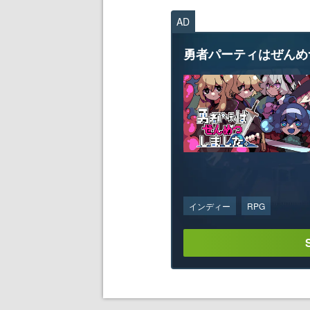
AD
勇者パーティはぜんめ
インディー
RPG