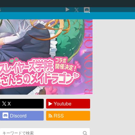
5
X
Youtube
Discord
RSS