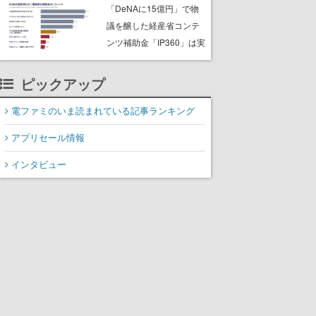
な宣言”は、比喩ではなく
「DeNAに15億円」で物
本気だった
議を醸した経産省コンテ
ンツ補助金「IP360」は実
際どうなのか？ 公式資料
から分かる数値と情報を
ピックアップ
読み解いてみる
電ファミのいま読まれている記事ランキング
アプリセール情報
インタビュー