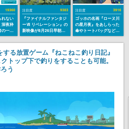
19360
9383
3916
注目度
注目度
られない
『ファイナルファンタジ
ゴッホの名画『ローヌ川
く深夜枠
ーⅦ リベレーション』の
の星月夜』をあしらった
者の一部
新映像が8月26日早朝に
傘やトートバッグなどが
違法薬物
公開へ。『FF7』リメイ
登場。8月7日21時より2
描写も含
クシリーズの完結編、
日間限定で予約販売
論を交わ
「gamescom」のオープ
をする放置ゲーム『ねこねこ釣り日記』
ニングナイトライブにて
デスクトップ下で釣りをすることも可能。
ディレクターの浜口直樹
氏が登壇する予定
作ろう