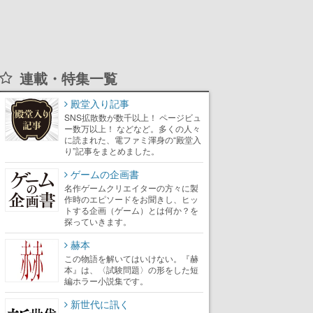
連載・特集一覧
殿堂入り記事
SNS拡散数が数千以上！ ページビュ
ー数万以上！ などなど。多くの人々
に読まれた、電ファミ渾身の“殿堂入
り”記事をまとめました。
ゲームの企画書
名作ゲームクリエイターの方々に製
作時のエピソードをお聞きし、ヒッ
トする企画（ゲーム）とは何か？を
探っていきます。
赫本
この物語を解いてはいけない。『赫
本』は、〈試験問題〉の形をした短
編ホラー小説集です。
新世代に訊く