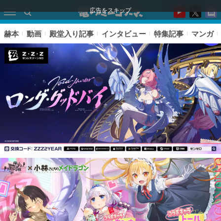
広告をスキップ
赫本
動画
殿堂入り記事
インタビュー
特集記事
マンガ
ピックアップ
電ファミのいま読まれている記事ランキング
アプリセール情報