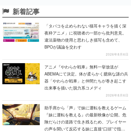
新着記事
「タバコを止められない猫耳キャラを描く深
夜枠アニメ」に視聴者の一部から批判意見。
違法薬物の使用と思わしき描写も含めて、
BPOが議論を交わす
2026年8月6日
アニメ『やわらか戦車』無料一挙放送が
ABEMAにて決定。体が柔らかく臆病な謎の兵
器「やわらか戦車」と仲間たちが巻き起こす
出来事を描いた脱力系コメディ
2026年8月6日
助手席から「声」で妹に運転を教えるゲーム
『妹に運転を教える』の最新映像が公開。危
険だらけの道路で生き残るため、プレイヤー
の声を聞いて反応する妹に直接“口頭”で指示