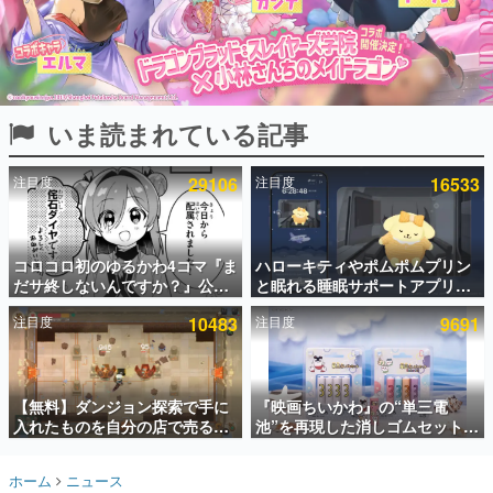
インタビュー
連載・特集一覧
殿堂入り記事
いま読まれている記事
SNS拡散数が数千以上！ ページビュー数万以上！ などな
ど。多くの人々に読まれた、電ファミ渾身の“殿堂入り”記
事をまとめました。
注目度
29106
注目度
16533
ゲームの企画書
名作ゲームクリエイターの方々に製作時のエピソードをお
聞きし、ヒットする企画（ゲーム）とは何か？を探ってい
コロコロ初のゆるかわ4コマ『ま
ハローキティやポムポムプリン
きます。
だサ終しないんですか？』公開
と眠れる睡眠サポートアプリ
赫本
スタート。主人公は新入社員の
『ゆめたび』が配信中。キャラ
この物語を解いてはいけない。『赫本』は、〈試験問題〉
注目度
10483
注目度
9691
侘石ダイヤ、ゲーム会社を舞台
ごとのASMRや目覚ましアラー
の形をした短編ホラー小説集です。
にトラブルへ対応する社員たち
ムも搭載
を描く
新世代に訊く
【無料】ダンジョン探索で手に
『映画ちいかわ』の“単三電
これからのデジタルゲーム市場を担う若きクリエイター達
の姿を追い、彼らのルーツと情熱を探っていきます。
入れたものを自分の店で売るゲ
池”を再現した消しゴムセットが
ーム『Moonlighter』がSteam
8月7日より発売決定。公式は
にて無料配布中！続編
「在ったものを 消しながら いつ
ゲーム世代の作家たち
ホーム
ニュース
『Moonlighter 2』の9月2日正
かなくなる 永遠のいのち」と紹
ゲームに多大な影響を受けた作家さんに取材し、ゲームが