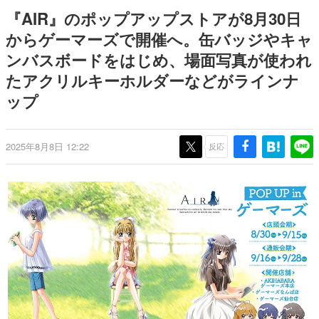
式リリースを記念したキャンペ
介
日本のコンテンツ産業やカルチャーに与えた影響を探る企
『AIR』のポップアップストアが8月30日
ーン
画です。
からゲーマーズで開催へ。缶バッジやキャ
日本モバイルゲーム産業史
ンバスボードをはじめ、場面写真が使われ
日本のモバイルゲーム史における主要なトピック・タイト
ルを網羅するほか、開発者へのインタビューや識者による
たアクリルキーホルダーなどがラインナ
解説を掲載。約20年の歴史が一望できる決定版！
ップ
若ゲのいたり〜ゲームクリエイターの青春〜
『うつヌケ』『ペンと箸』等で知られるマンガ家・田中圭
一先生によるゲーム業界レポートマンガです。
2025年8月8日 12:22
反応
なんでゲームは面白い？
ゲーム開発者・hamatsu氏がゲームの魅力を画面や操作の
具体的な形から解き明かしていく、硬派で骨太な評論連載
です。
ゲームが変えた日本語
「経験値」「裏技」「ラスボス」… ゲームにまつわる言葉
の起源や用法の変遷を、コンピューター文化史研究家・タ
イニーP氏が徹底調査。
カテゴリ
特集記事