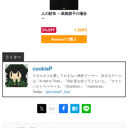
人の財布 ～高畑朋子の場合
～
5%OFF
1,359円
Amazonで購入
ライター
cookieP
マヌルネコを愛してやまない雑多ゲーマー。好きなゲーム
は『A Hat in Time』『Sky 星を紡ぐ子どもたち』『オクト
パストラベラー II』『OneShot 』『nophenia』
Twitter：
@cookieP_Sub
反応