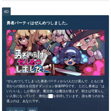
AD
勇者パーティはぜんめつしました。
“ぜんめつ”してしまった勇者パーティから1人だけ選んで、ともに迷
宮からの脱出を目指すダンジョン探索RPGです。 ただし勇者は「は
い/いいえ」しか喋れず、魔法使いは魔法が使えず、戦士は可愛らし
い人形になっていて、僧侶は██を崇拝しています。誰を救うのかを
選ぶのは、あなたです。
インディー
RPG