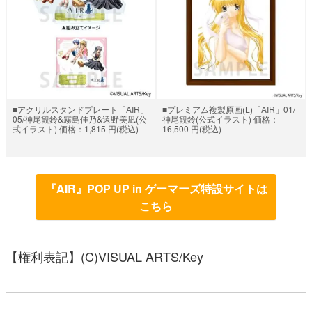
■アクリルスタンドプレート「AIR」
■プレミアム複製原画(L)「AIR」01/
05/神尾観鈴&霧島佳乃&遠野美凪(公
神尾観鈴(公式イラスト) 価格：
式イラスト) 価格：1,815 円(税込)
16,500 円(税込)
『AIR』POP UP in ゲーマーズ特設サイトは
こちら
【権利表記】(C)VISUAL ARTS/Key