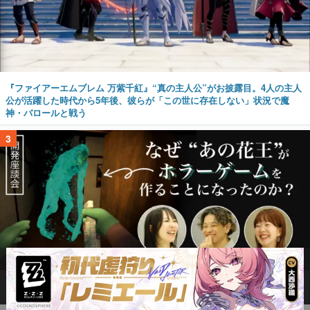
『ファイアーエムブレム 万紫千紅』“真の主人公”がお披露目。4人の主人
公が活躍した時代から5年後、彼らが「この世に存在しない」状況で魔
神・バロールと戦う
3