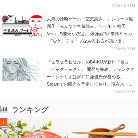
を出していく
2026年8月6日
人気の診断ゲーム『空気読み。』シリーズ最
新作『みんなで空気読み。ワールド 韓国
Ver.』の発売が決定。“爆弾酒”や“軍隊サッカ
ー”など、ディープなあるあるが飛び出す
2026年8月6日
『ヒラヒラヒヒル』のBA-KUが新作『百白
（ヒャクビャク）』 開発を発表。ディレクタ
ー・シナリオは瀬戸口廉也氏が務める。
Steamでの販売を予定しており、現在ストア
ページを準備中
2026年8月6日
ランキング
1