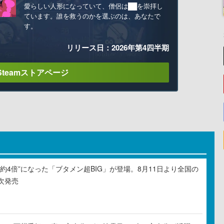
愛らしい人形になっていて、僧侶は██を崇拝し
ています。誰を救うのかを選ぶのは、あなたで
す。
リリース日：2026年第4四半期
Steamストアページ
約4倍”になった「ブタメン超BIG」が登場。8月11日より全国の
次発売