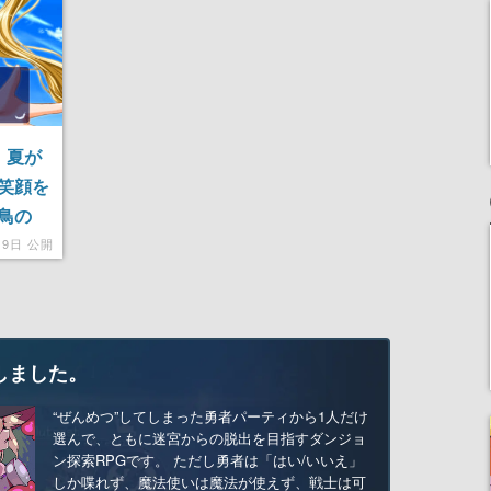
定。夏が
笑顔を
鳥の
月9日 公開
しました。
“ぜんめつ”してしまった勇者パーティから1人だけ
選んで、ともに迷宮からの脱出を目指すダンジョ
ン探索RPGです。 ただし勇者は「はい/いいえ」
しか喋れず、魔法使いは魔法が使えず、戦士は可