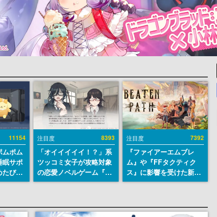
11154
8393
7392
注目度
注目度
ポムポム
「オイイイイイ！？」系
『ファイアーエムブレ
睡眠サポ
ツッコミ女子が攻略対象
ム』や『FFタクティク
めたび』
の恋愛ノベルゲーム『美
ス』に影響を受けた新作
ラごとの
術部カノジョ』Steamス
戦略RPG『Beaten
しアラー
トアページが公開。「お
Path』2027年に発売
前らーそろそろ自重しろ
へ。PC（Steam）、
ー？＾＾」暗黒微笑の夢
PS5、Xbox、Switch向