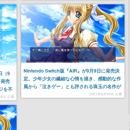
Cを務
Nintendo Switch版『AIR』が9月9日に発売決
日（9
定。少年少女の繊細な心情を描き、感動的な作
て発売
風から「泣きゲー」とも評される珠玉の名作が
ジを不
この夏の情景を彩る
2021年6月29日 公開
月8日 公開