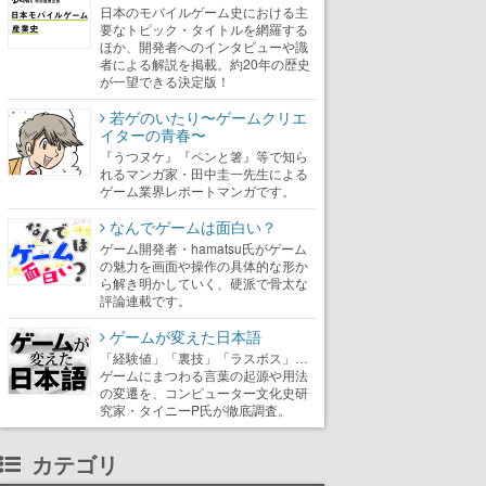
日本のモバイルゲーム史における主
要なトピック・タイトルを網羅する
ほか、開発者へのインタビューや識
者による解説を掲載。約20年の歴史
が一望できる決定版！
若ゲのいたり〜ゲームクリエ
イターの青春〜
『うつヌケ』『ペンと箸』等で知ら
れるマンガ家・田中圭一先生による
ゲーム業界レポートマンガです。
なんでゲームは面白い？
ゲーム開発者・hamatsu氏がゲーム
の魅力を画面や操作の具体的な形か
ら解き明かしていく、硬派で骨太な
評論連載です。
ゲームが変えた日本語
「経験値」「裏技」「ラスボス」…
ゲームにまつわる言葉の起源や用法
の変遷を、コンピューター文化史研
究家・タイニーP氏が徹底調査。
カテゴリ