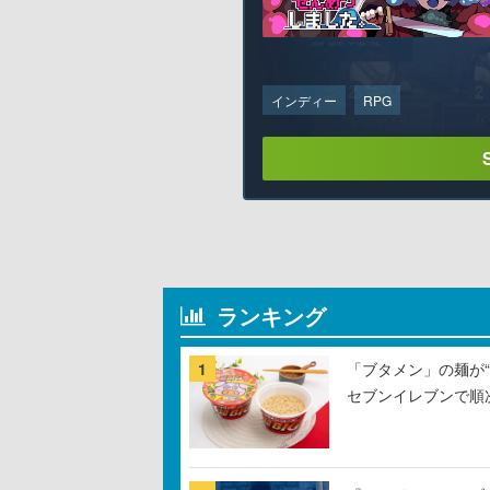
インディー
RPG
ランキング
1
「ブタメン」の麺が“
セブンイレブンで順