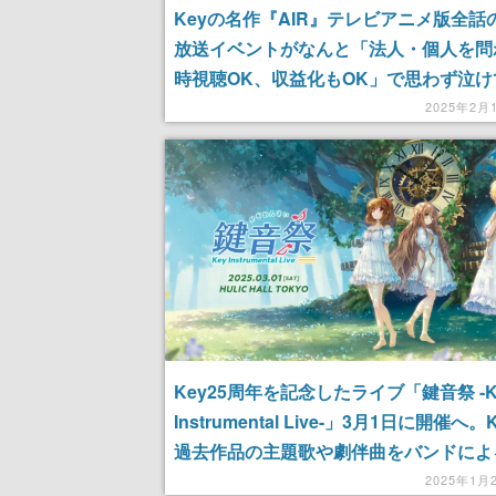
Keyの名作『AIR』テレビアニメ版全話
放送イベントがなんと「法人・個人を問
時視聴OK、収益化もOK」で思わず泣け
る。2月22日・23日に放送、さらに1週
2025年2月
のアーカイブ公開まで
Key25周年を記念したライブ「鍵音祭 -K
Instrumental Live-」3月1日に開催へ。
過去作品の主題歌や劇伴曲をバンドによ
奏で鑑賞できる初の音楽イベント。『鳥
2025年1月