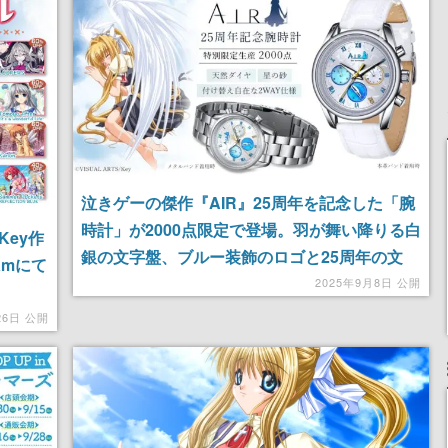
女子や、萌え声不思議ち
けにリリース予定
ゃん女子と青春を謳歌
泣きゲーの傑作『AIR』25周年を記念した「腕
時計」が2000点限定で登場。羽が舞い降りる白
Key作
銀の文字盤、ブルー装飾のロゴと25周年の文
amにて
字、チャプターリングに刻まれた各章タイトル
2025年9月8日 公開
など思い出が蘇る。“黄色いリボン”で装飾され
26日 公開
た特製BOXには「星の砂」が同梱