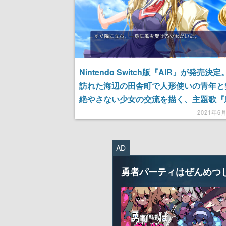
Nintendo Switch版『AIR』が発売決
訪れた海辺の田舎町で人形使いの青年と
絶やさない少女の交流を描く、主題歌『
詩』も一世風靡した「泣きゲー」の名作
2021年6
AD
勇者パーティはぜんめつ