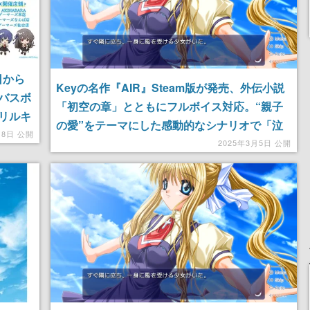
日から
Keyの名作『AIR』Steam版が発売、外伝小説
バスボ
「初空の章」とともにフルボイス対応。“親子
リルキ
の愛”をテーマにした感動的なシナリオで「泣
月8日 公開
きゲー」として知られるビジュアルノベル
2025年3月5日 公開