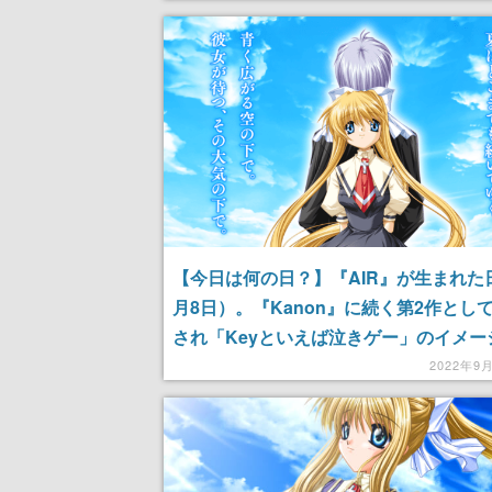
などで知られる作曲者・折戸伸治氏がM
める
【今日は何の日？】『AIR』が生まれた
月8日）。『Kanon』に続く第2作とし
され「Keyといえば泣きゲー」のイメー
動にした恋愛アドベンチャーゲーム
2022年9