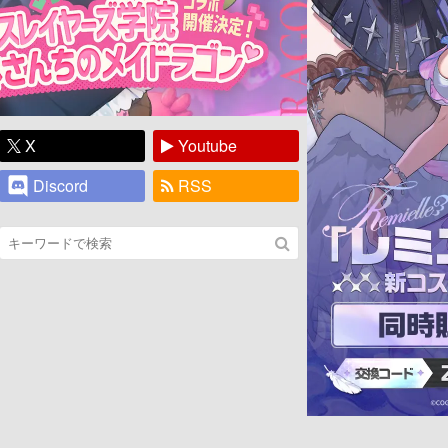
X
Youtube
Discord
RSS