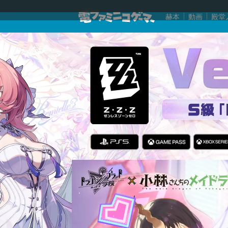
赫本
動画
殿堂