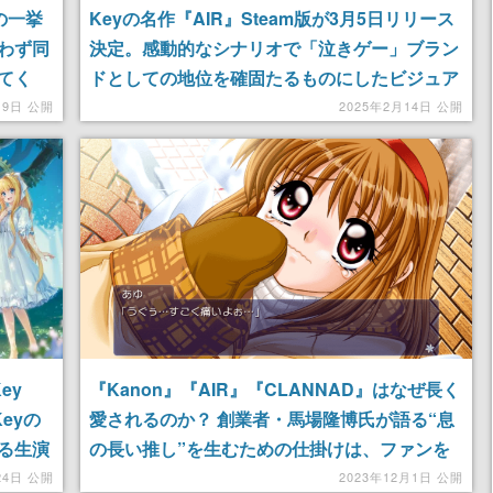
の一挙
Keyの名作『AIR』Steam版が3月5日リリース
わず同
決定。感動的なシナリオで「泣きゲー」ブラン
てく
ドとしての地位を確固たるものにしたビジュア
間無料
ルノベル。外伝小説が元の「初空の章」含め全
19日 公開
2025年2月14日 公開
編フルボイス対応に
ey
『Kanon』『AIR』『CLANNAD』はなぜ長く
Keyの
愛されるのか？ 創業者・馬場隆博氏が語る“息
る⽣演
の長い推し”を生むための仕掛けは、ファンを
の詩』
疑わないことだった【IMART2023】
24日 公開
2023年12月1日 公開