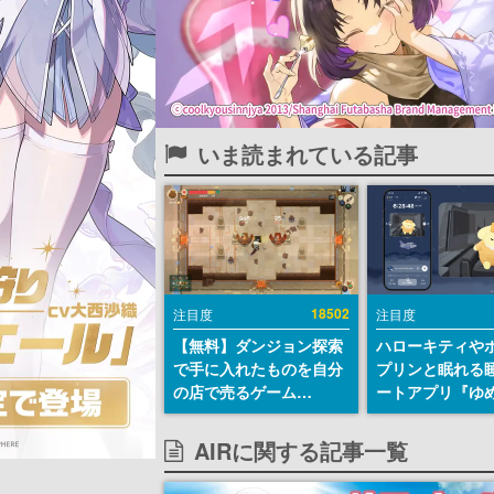
いま読まれている記事
18502
注目度
注目度
【無料】ダンジョン探索
ハローキティや
で手に入れたものを自分
プリンと眠れる
の店で売るゲーム
ートアプリ『ゆ
『Moonlighter』が
が配信中。キャ
Steamにて無料配布中！
ASMRや目覚ま
AIRに関する記事一覧
続編『Moonlighter 2』
ムも搭載
の9月2日正式リリースを