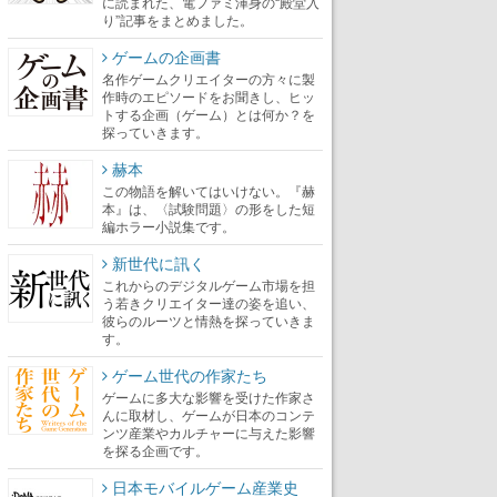
に読まれた、電ファミ渾身の“殿堂入
り”記事をまとめました。
ゲームの企画書
名作ゲームクリエイターの方々に製
作時のエピソードをお聞きし、ヒッ
トする企画（ゲーム）とは何か？を
探っていきます。
赫本
この物語を解いてはいけない。『赫
本』は、〈試験問題〉の形をした短
編ホラー小説集です。
新世代に訊く
これからのデジタルゲーム市場を担
う若きクリエイター達の姿を追い、
彼らのルーツと情熱を探っていきま
す。
ゲーム世代の作家たち
ゲームに多大な影響を受けた作家さ
んに取材し、ゲームが日本のコンテ
ンツ産業やカルチャーに与えた影響
を探る企画です。
日本モバイルゲーム産業史