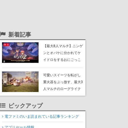
新着記事
【最大8人マルチ】ニンゲ
ンとオバケに分かれてケ
イドロをするおにごっこ
ゲーム『オバケイドロ
２』のNintendo Switch版
可愛いスイーツを転がし
が本日発売。追加DLCで
重火器をぶっ放す、最大3
新オバケ「ガシャ」が登
人マルチのローグライク
場
アクションゲーム『チョ
コレートパレード』体験
ピックアップ
版が配信開始。ボスラッ
シュが巻き起こる戦場で
電ファミのいま読まれている記事ランキング
敵を倒し、コインを集め
アプリセール情報