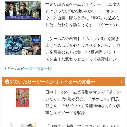
世界が認めるゲームデザイナー・上田文人
とはいったい何が凄いのか？ ヨコオタロ
ウ・外山圭一郎らと共に『ICO』に込めら
れたこだわりを語り尽くす！【ゲームの企
画書】
【ゲームの企画書】『ペルソナ3』を築き
上げたのは反骨心とリスペクトだった。赤
い企画書のもとに集った“愚連隊”がシリー
ズを生まれ変わらせるまで【橋野桂インタ
ビュー】
ゲームの企画書
の記事一覧
若ゲのいたり〜ゲームクリエイターの青春〜
田中圭一のゲーム業界取材マンガ『若ゲの
いたり』第2巻が発売。『ポケモン』田尻
智さん、『ゼビウス』遠藤雅伸さんらの貴
重なエピソードを収録
【田中圭一連載：アイマス/ガンダム 戦場