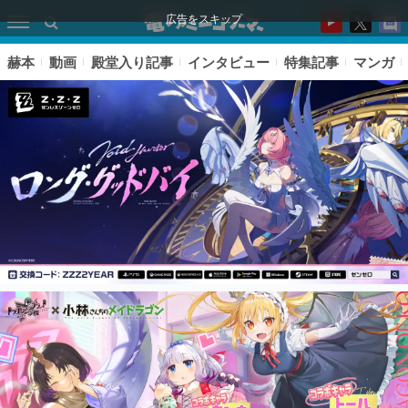
広告をスキップ
赫本
動画
殿堂入り記事
インタビュー
特集記事
マンガ
ピックアップ
電ファミのいま読まれている記事ランキング
アプリセール情報