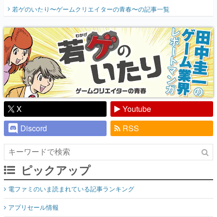
開く。業界の快男児・松山 洋に流れる血は
若ゲのいたり〜ゲームクリエイターの青春〜
の記事一覧
『少年ジャンプ』色だった【若ゲのいた
り】
X
Youtube
Discord
RSS
ピックアップ
電ファミのいま読まれている記事ランキング
アプリセール情報