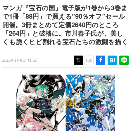
式リリースを記念したキャンペ
日本のコンテンツ産業やカルチャーに与えた影響を探る企
マンガ『宝石の国』電子版が1巻から3巻ま
ーン
画です。
で1冊「88円」で買える‟90％オフ”セール
日本モバイルゲーム産業史
開催。3冊まとめて定価2640円のところ
日本のモバイルゲーム史における主要なトピック・タイト
ルを網羅するほか、開発者へのインタビューや識者による
「264円」と破格に。市川春子氏が、美し
解説を掲載。約20年の歴史が一望できる決定版！
くも脆くヒビ割れる宝石たちの激闘を描く
若ゲのいたり〜ゲームクリエイターの青春〜
『うつヌケ』『ペンと箸』等で知られるマンガ家・田中圭
一先生によるゲーム業界レポートマンガです。
2025年8月9日 13:52
反応
なんでゲームは面白い？
ゲーム開発者・hamatsu氏がゲームの魅力を画面や操作の
具体的な形から解き明かしていく、硬派で骨太な評論連載
です。
ゲームが変えた日本語
「経験値」「裏技」「ラスボス」… ゲームにまつわる言葉
の起源や用法の変遷を、コンピューター文化史研究家・タ
イニーP氏が徹底調査。
カテゴリ
特集記事