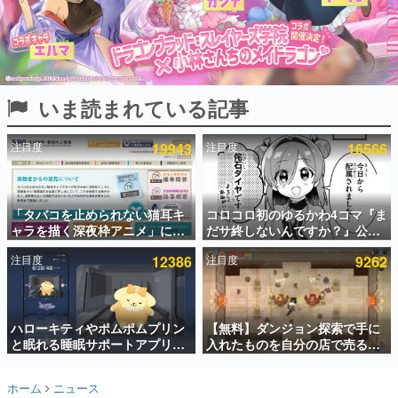
インタビュー
連載・特集一覧
殿堂入り記事
いま読まれている記事
SNS拡散数が数千以上！ ページビュー数万以上！ などな
ど。多くの人々に読まれた、電ファミ渾身の“殿堂入り”記
事をまとめました。
注目度
19943
注目度
16566
ゲームの企画書
名作ゲームクリエイターの方々に製作時のエピソードをお
聞きし、ヒットする企画（ゲーム）とは何か？を探ってい
「タバコを止められない猫耳キ
コロコロ初のゆるかわ4コマ『ま
きます。
ャラを描く深夜枠アニメ」に視
だサ終しないんですか？』公開
赫本
聴者の一部から批判意見。違法
スタート。主人公は新入社員の
この物語を解いてはいけない。『赫本』は、〈試験問題〉
注目度
12386
注目度
9262
薬物の使用と思わしき描写も含
侘石ダイヤ、ゲーム会社を舞台
の形をした短編ホラー小説集です。
めて、BPOが議論を交わす
にトラブルへ対応する社員たち
を描く
新世代に訊く
ハローキティやポムポムプリン
【無料】ダンジョン探索で手に
これからのデジタルゲーム市場を担う若きクリエイター達
の姿を追い、彼らのルーツと情熱を探っていきます。
と眠れる睡眠サポートアプリ
入れたものを自分の店で売るゲ
『ゆめたび』が配信中。キャラ
ーム『Moonlighter』がSteam
ごとのASMRや目覚ましアラー
にて無料配布中！続編
ゲーム世代の作家たち
ホーム
ニュース
ムも搭載
『Moonlighter 2』の9月2日正
ゲームに多大な影響を受けた作家さんに取材し、ゲームが