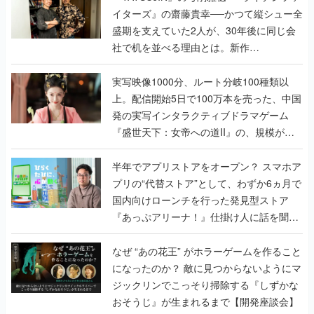
イターズ』の齋藤貴幸──かつて縦シュー全
盛期を支えていた2人が、30年後に同じ会
社で机を並べる理由とは。新作
『TATSUJIN EXTREME』で初タッグを組
んだレジェンド2人に訊く開発秘話
実写映像1000分、ルート分岐100種類以
上。配信開始5日で100万本を売った、中国
発の実写インタラクティブドラマゲーム
『盛世天下：女帝への道II』の、規模が違
うこだわりをプロデューサーに聞いた
半年でアプリストアをオープン？ スマホア
プリの“代替ストア”として、わずか6ヵ月で
国内向けローンチを行った発見型ストア
『あっぷアリーナ！』仕掛け人に話を聞い
てみた
なぜ “あの花王” がホラーゲームを作ること
になったのか？ 敵に見つからないようにマ
ジックリンでこっそり掃除する『しずかな
おそうじ』が生まれるまで【開発座談会】