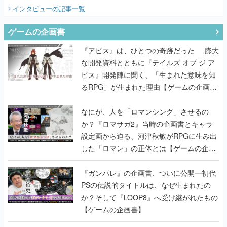
インタビュー
の記事一覧
ゲームの企画書
『アビス』は、ひとつの奇跡だった──膨大
な開発資料とともに『テイルズ オブ ジ ア
ビス』開発陣に聞く、「生まれた意味を知
るRPG」が生まれた理由【ゲームの企画
書】
なにが、人を「ロマンシング」させるの
か？『ロマサガ2』当時の企画書とキャラ
設定画から迫る、河津秋敏がRPGに生み出
した「ロマン」の正体とは【ゲームの企画
書】
『ガンパレ』の企画書、ついに公開━初代
PSの伝説的タイトルは、なぜ生まれたの
か？そして『LOOP8』へ受け継がれたもの
【ゲームの企画書】