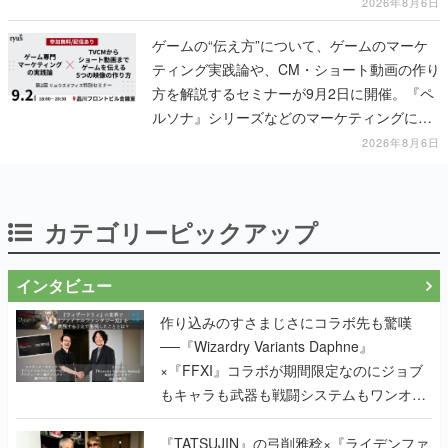
2026年8月6日
ゲームの“伝え方”について、ゲームのマーケ
ティング実践論や、CM・ショート動画の作り
方を解説するセミナーが9月2日に開催。『ペ
ルソナ』シリーズなどのマーケティングに携
わる「リュウズオフィス」主催
2026年8月6日
カテゴリーピックアップ
インタビュー
作り込みのすさまじさにコラボ先も驚嘆
──『Wizardry Variants Daphne』
×『FFXI』コラボが期間限定なのにジョブ
もキャラも武器も戦闘システムもワンオフ
で作り込まれた理由を両ディレクターに聞
く
『TATSUJIN』の弓削雅稔×『ライデンファ