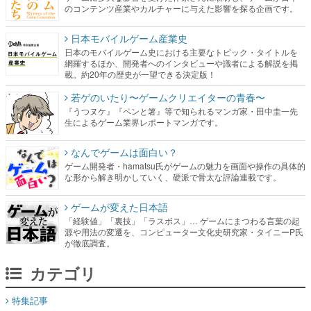
のコンテンツ産業やカルチャーに与えた影響を探る企画です。
日本モバイルゲーム産業史
日本のモバイルゲーム史における主要なトピック・タイトルを
網羅するほか、開発者へのインタビューや識者による解説を掲
載。約20年の歴史が一望できる決定版！
若ゲのいたり〜ゲームクリエイターの青春〜
『うつヌケ』『ペンと箸』等で知られるマンガ家・田中圭一先
生によるゲーム業界レポートマンガです。
なんでゲームは面白い？
ゲーム開発者・hamatsu氏がゲームの魅力を画面や操作の具体的
な形から解き明かしていく、硬派で骨太な評論連載です。
ゲームが変えた日本語
「経験値」「裏技」「ラスボス」… ゲームにまつわる言葉の起
源や用法の変遷を、コンピューター文化史研究家・タイニーP氏
が徹底調査。
カテゴリ
特集記事