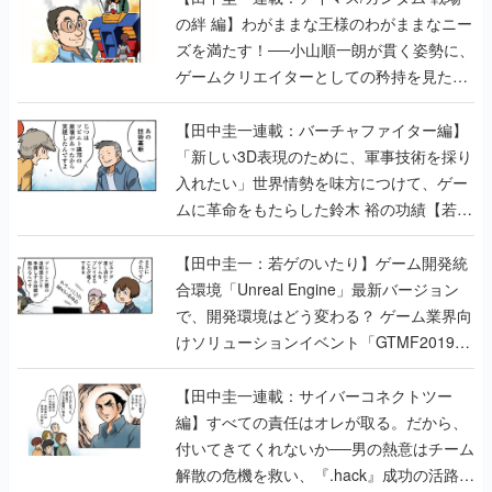
の絆 編】わがままな王様のわがままなニー
ズを満たす！──小山順一朗が貫く姿勢に、
ゲームクリエイターとしての矜持を見た
【若ゲのいたり最終回】
【田中圭一連載：バーチャファイター編】
「新しい3D表現のために、軍事技術を採り
入れたい」世界情勢を味方につけて、ゲー
ムに革命をもたらした鈴木 裕の功績【若ゲ
のいたり】
【田中圭一：若ゲのいたり】ゲーム開発統
合環境「Unreal Engine」最新バージョン
で、開発環境はどう変わる？ ゲーム業界向
けソリューションイベント「GTMF2019」
に行って、より理解を深めよう【PR】
【田中圭一連載：サイバーコネクトツー
編】すべての責任はオレが取る。だから、
付いてきてくれないか──男の熱意はチーム
解散の危機を救い、『.hack』成功の活路を