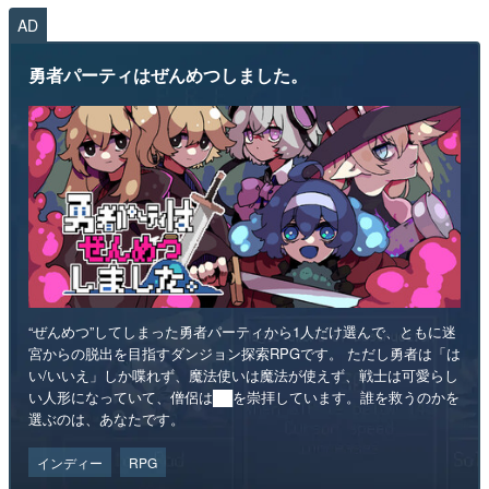
AD
勇者パーティはぜんめつしました。
“ぜんめつ”してしまった勇者パーティから1人だけ選んで、ともに迷
宮からの脱出を目指すダンジョン探索RPGです。 ただし勇者は「は
い/いいえ」しか喋れず、魔法使いは魔法が使えず、戦士は可愛らし
い人形になっていて、僧侶は██を崇拝しています。誰を救うのかを
選ぶのは、あなたです。
インディー
RPG