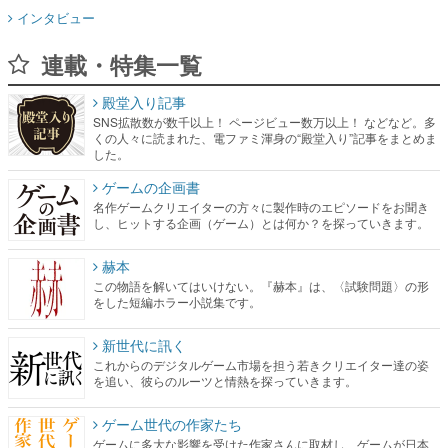
インタビュー
連載・特集一覧
殿堂入り記事
SNS拡散数が数千以上！ ページビュー数万以上！ などなど。多
くの人々に読まれた、電ファミ渾身の“殿堂入り”記事をまとめま
した。
ゲームの企画書
名作ゲームクリエイターの方々に製作時のエピソードをお聞き
し、ヒットする企画（ゲーム）とは何か？を探っていきます。
赫本
この物語を解いてはいけない。『赫本』は、〈試験問題〉の形
をした短編ホラー小説集です。
新世代に訊く
これからのデジタルゲーム市場を担う若きクリエイター達の姿
を追い、彼らのルーツと情熱を探っていきます。
ゲーム世代の作家たち
ゲームに多大な影響を受けた作家さんに取材し、ゲームが日本