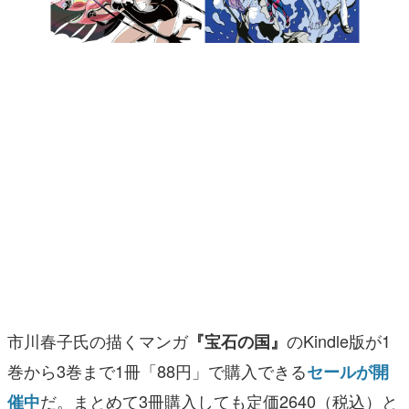
マンガ
女性向け
アプリレビュー
その他
電ファミニコゲーマーとは？
運営：株式会社マレ
市川春子氏の描くマンガ
のKindle版が1
『宝石の国』
巻から3巻まで1冊「88円」で購入できる
セールが開
だ。まとめて3冊購入しても定価2640（税込）と
催中