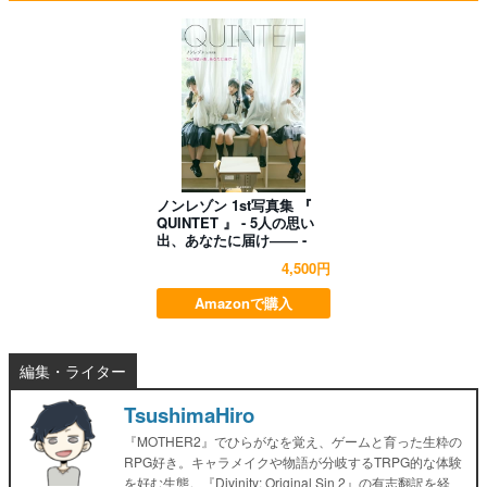
ノンレゾン 1st写真集 『
QUINTET 』 - 5人の思い
出、あなたに届け―― -
4,500円
Amazonで購入
編集・ライター
TsushimaHiro
『MOTHER2』でひらがなを覚え、ゲームと育った生粋の
RPG好き。キャラメイクや物語が分岐するTRPG的な体験
を好む生態。『Divinity: Original Sin 2』の有志翻訳を経