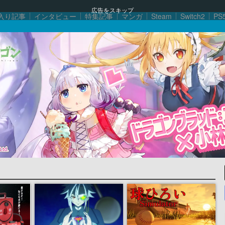
広告をスキップ
入り記事
インタビュー
特集記事
マンガ
Steam
Switch2
PS