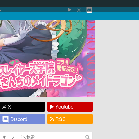
5
X
Youtube
Discord
RSS