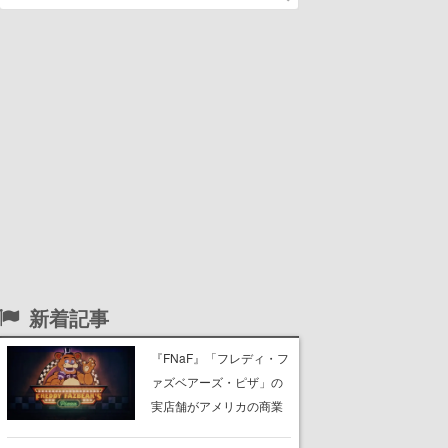
新着記事
『FNaF』「フレディ・フ
ァズベアーズ・ピザ」の
実店舗がアメリカの商業
施設「American Dream」