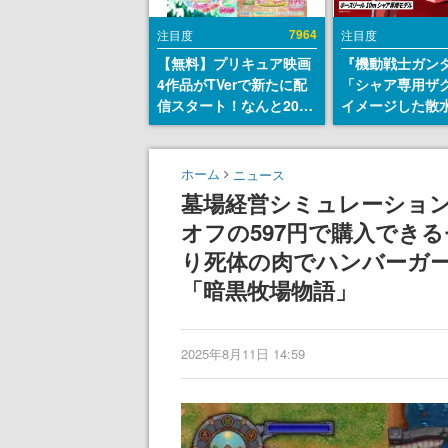
7964
注目度
注目度
【無料】プリキュア映画
『機動戦士ガン
4作品がTVerで新たに配
「シャア専用ザ
信スタート！なんと2018
イメージした散
年～2024年の映画ほぼす
リールが予約開
べてが見放題に、ぶっち
にはシャアのパ
ゃけありえないラインナ
マークやジオン
ホーム
ニュース
ップ
エンブレム、型
墓場経営シミュレーション『Gra
どを配置
オフの597円で購入でき
り死体の肉でハンバーガ
「暗黒牧場物語」
2025年8月11日 14:59