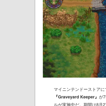
マイニンテンドーストアに
が
『Graveyard Keeper』
ルが実施中だ。期間は8月2