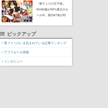
に2027年オープン！
『新テニスの王子様』
ScottGamesとの共同開
Kindle版が50%還元のセ
発、食事だけでなくステ
ール中。既刊47巻が対
ージショーや没入型のホ
象、最終巻の発売前にお
ラー体験も楽しめる
得にまとめ買いするチャ
ンス
ピックアップ
電ファミのいま読まれている記事ランキング
アプリセール情報
インタビュー