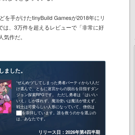
どを手がけたtinyBuild Gamesが2018年にリ
版では、3万件を超えるレビューで「非常に好
人気作だ。
しました。
“ぜんめつ”してしまった勇者パーティから1人だ
け選んで、ともに迷宮からの脱出を目指すダン
ジョン探索RPGです。 ただし勇者は「はい/い
いえ」しか喋れず、魔法使いは魔法が使えず、
戦士は可愛らしい人形になっていて、僧侶は
██を崇拝しています。誰を救うのかを選ぶの
は、あなたです。
リリース日：2026年第4四半期