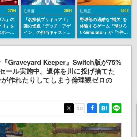
2794
2596
1507
注目度
注目度
ダム』の
『名探偵プリキュア！』
野球部の過酷な“補欠”を
クⅡ」を
謎の怪盗「デッチ・アゲ
体験するゲーム『球ひろ
水ホース
イン」の担当キャストは
いSimulator』が「1件」
始。本体
天﨑滉平さんと判明。
のウィッシュリストをも
ーソナル
『Re:ゼロから始める異
とにチェコ語に対応し
公国軍の
世界生活』オットー役、
SNSで話題に。『キング
式番号な
『ヒプノシスマイク』山
ダム・カム』開発元やチ
veyard Keeper』Switch版が75%
田三郎役など
ェコのプロ野球選手から
るセール実施中。遺体を川に投げ捨てた
称賛の声
ーが作れたりしてしまう倫理観ゼロの
反応