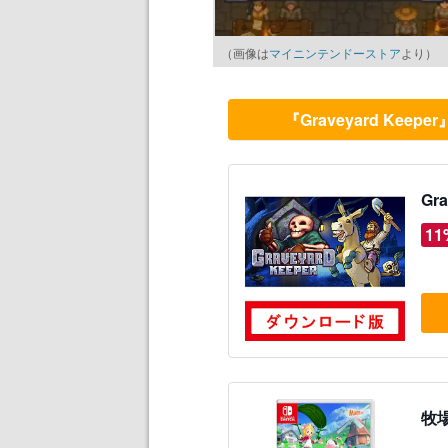
（画像は
マイニンテンドーストア
より）
『Graveyard K
Gr
11
牧場