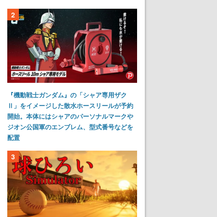
2
『機動戦士ガンダム』の「シャア専用ザク
Ⅱ」をイメージした散水ホースリールが予約
開始。本体にはシャアのパーソナルマークや
ジオン公国軍のエンブレム、型式番号などを
配置
3