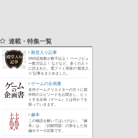
連載・特集一覧
殿堂入り記事
SNS拡散数が数千以上！ ページビュ
ー数万以上！ などなど。多くの人々
に読まれた、電ファミ渾身の“殿堂入
り”記事をまとめました。
ゲームの企画書
名作ゲームクリエイターの方々に製
作時のエピソードをお聞きし、ヒッ
トする企画（ゲーム）とは何か？を
探っていきます。
赫本
この物語を解いてはいけない。『赫
本』は、〈試験問題〉の形をした短
編ホラー小説集です。