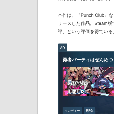
本作は、『Punch Club』な
リースした作品。Steam
評」という評価を得ている
AD
勇者パーティはぜんめつ
インディー
RPG