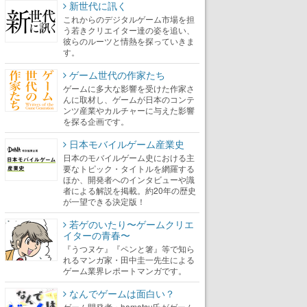
新世代に訊く
これからのデジタルゲーム市場を担
う若きクリエイター達の姿を追い、
彼らのルーツと情熱を探っていきま
す。
ゲーム世代の作家たち
ゲームに多大な影響を受けた作家さ
んに取材し、ゲームが日本のコンテ
ンツ産業やカルチャーに与えた影響
を探る企画です。
日本モバイルゲーム産業史
日本のモバイルゲーム史における主
要なトピック・タイトルを網羅する
ほか、開発者へのインタビューや識
者による解説を掲載。約20年の歴史
が一望できる決定版！
若ゲのいたり〜ゲームクリエ
イターの青春〜
『うつヌケ』『ペンと箸』等で知ら
れるマンガ家・田中圭一先生による
ゲーム業界レポートマンガです。
なんでゲームは面白い？
ゲーム開発者・hamatsu氏がゲーム