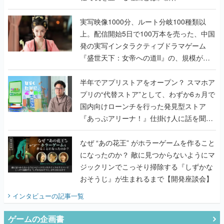
『TATSUJIN EXTREME』で初タッグを組
んだレジェンド2人に訊く開発秘話
実写映像1000分、ルート分岐100種類以
上。配信開始5日で100万本を売った、中国
発の実写インタラクティブドラマゲーム
『盛世天下：女帝への道II』の、規模が違
うこだわりをプロデューサーに聞いた
半年でアプリストアをオープン？ スマホア
プリの“代替ストア”として、わずか6ヵ月で
国内向けローンチを行った発見型ストア
『あっぷアリーナ！』仕掛け人に話を聞い
てみた
なぜ “あの花王” がホラーゲームを作ること
になったのか？ 敵に見つからないようにマ
ジックリンでこっそり掃除する『しずかな
おそうじ』が生まれるまで【開発座談会】
インタビュー
の記事一覧
ゲームの企画書