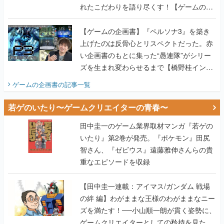
れたこだわりを語り尽くす！【ゲームの企
画書】
【ゲームの企画書】『ペルソナ3』を築き
上げたのは反骨心とリスペクトだった。赤
い企画書のもとに集った“愚連隊”がシリー
ズを生まれ変わらせるまで【橋野桂インタ
ビュー】
ゲームの企画書
の記事一覧
若ゲのいたり〜ゲームクリエイターの青春〜
田中圭一のゲーム業界取材マンガ『若ゲの
いたり』第2巻が発売。『ポケモン』田尻
智さん、『ゼビウス』遠藤雅伸さんらの貴
重なエピソードを収録
【田中圭一連載：アイマス/ガンダム 戦場
の絆 編】わがままな王様のわがままなニー
ズを満たす！──小山順一朗が貫く姿勢に、
ゲームクリエイターとしての矜持を見た