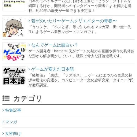
日本のモバイルゲーム史における主要なトピック・タイトルを
網羅するほか、開発者へのインタビューや識者による解説を掲
載。約20年の歴史が一望できる決定版！
若ゲのいたり〜ゲームクリエイターの青春〜
『うつヌケ』『ペンと箸』等で知られるマンガ家・田中圭一先
生によるゲーム業界レポートマンガです。
なんでゲームは面白い？
ゲーム開発者・hamatsu氏がゲームの魅力を画面や操作の具体的
な形から解き明かしていく、硬派で骨太な評論連載です。
ゲームが変えた日本語
「経験値」「裏技」「ラスボス」… ゲームにまつわる言葉の起
源や用法の変遷を、コンピューター文化史研究家・タイニーP氏
が徹底調査。
カテゴリ
特集記事
マンガ
女性向け