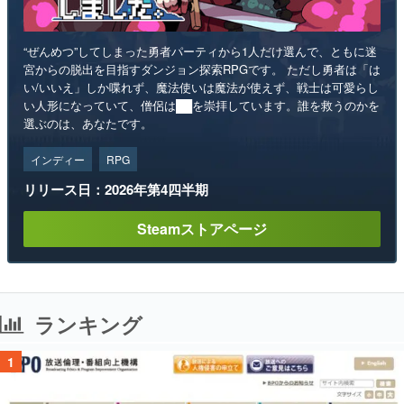
“ぜんめつ”してしまった勇者パーティから1人だけ選んで、ともに迷
宮からの脱出を目指すダンジョン探索RPGです。 ただし勇者は「は
い/いいえ」しか喋れず、魔法使いは魔法が使えず、戦士は可愛らし
い人形になっていて、僧侶は██を崇拝しています。誰を救うのかを
選ぶのは、あなたです。
インディー
RPG
リリース日：2026年第4四半期
Steamストアページ
ランキング
1