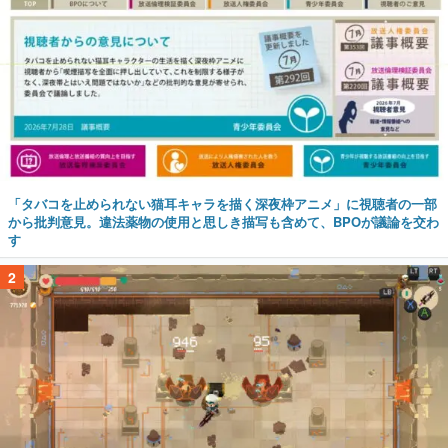
「タバコを止められない猫耳キャラを描く深夜枠アニメ」に視聴者の一部
から批判意見。違法薬物の使用と思しき描写も含めて、BPOが議論を交わ
す
2