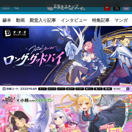
広告をスキップ
赫本
動画
殿堂入り記事
インタビュー
特集記事
マンガ
ピックアップ
電ファミのいま読まれている記事ランキング
アプリセール情報