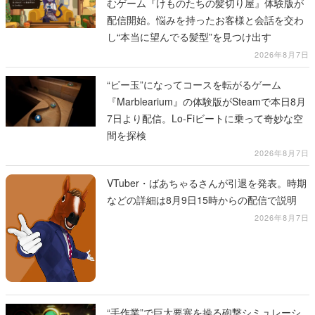
むゲーム『けものたちの髪切り屋』体験版が
配信開始。悩みを持ったお客様と会話を交わ
し“本当に望んでる髪型”を見つけ出す
2026年8月7日
“ビー玉”になってコースを転がるゲーム
『Marblearium』の体験版がSteamで本日8月
7日より配信。Lo-Fiビートに乗って奇妙な空
間を探検
2026年8月7日
VTuber・ばあちゃるさんが引退を発表。時期
などの詳細は8月9日15時からの配信で説明
2026年8月7日
“手作業”で巨大要塞を操る砲撃シミュレーシ