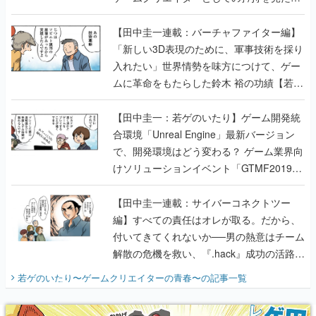
【若ゲのいたり最終回】
【田中圭一連載：バーチャファイター編】
「新しい3D表現のために、軍事技術を採り
入れたい」世界情勢を味方につけて、ゲー
ムに革命をもたらした鈴木 裕の功績【若ゲ
のいたり】
【田中圭一：若ゲのいたり】ゲーム開発統
合環境「Unreal Engine」最新バージョン
で、開発環境はどう変わる？ ゲーム業界向
けソリューションイベント「GTMF2019」
に行って、より理解を深めよう【PR】
【田中圭一連載：サイバーコネクトツー
編】すべての責任はオレが取る。だから、
付いてきてくれないか──男の熱意はチーム
解散の危機を救い、『.hack』成功の活路を
開く。業界の快男児・松山 洋に流れる血は
若ゲのいたり〜ゲームクリエイターの青春〜
の記事一覧
『少年ジャンプ』色だった【若ゲのいた
り】