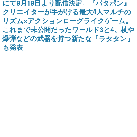
にて9月19日より配信決定。『パタポン』
日本のコンテンツ産業やカルチャーに与えた影響を探る企
クリエイターが手がける最大4人マルチの
画です。
リズム×アクションローグライクゲーム。
日本モバイルゲーム産業史
日本のモバイルゲーム史における主要なトピック・タイト
これまで未公開だったワールド3と4、杖や
ルを網羅するほか、開発者へのインタビューや識者による
解説を掲載。約20年の歴史が一望できる決定版！
爆弾などの武器を持つ新たな「ラタタン」
若ゲのいたり〜ゲームクリエイターの青春〜
も発表
『うつヌケ』『ペンと箸』等で知られるマンガ家・田中圭
一先生によるゲーム業界レポートマンガです。
なんでゲームは面白い？
ゲーム開発者・hamatsu氏がゲームの魅力を画面や操作の
具体的な形から解き明かしていく、硬派で骨太な評論連載
です。
ゲームが変えた日本語
「経験値」「裏技」「ラスボス」… ゲームにまつわる言葉
の起源や用法の変遷を、コンピューター文化史研究家・タ
イニーP氏が徹底調査。
カテゴリ
特集記事