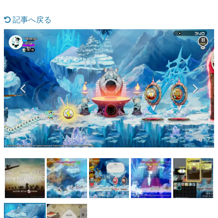
マンガ
記事へ戻る
女性向け
アプリレビュー
その他
電ファミニコゲーマーとは？
運営：株式会社マレ
6 / 7