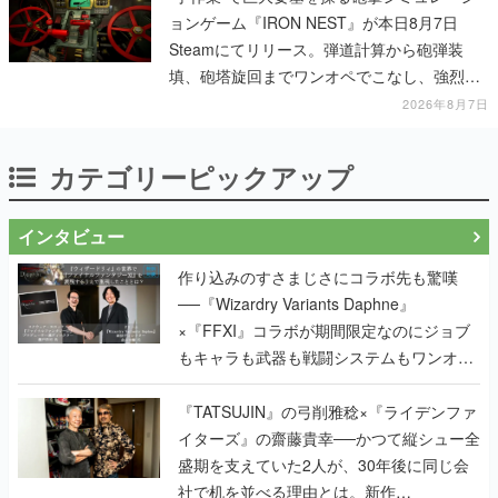
ョンゲーム『IRON NEST』が本日8月7日
Steamにてリリース。弾道計算から砲弾装
填、砲塔旋回までワンオペでこなし、強烈な
一撃をブチかませるロマンある作品
2026年8月7日
カテゴリーピックアップ
インタビュー
作り込みのすさまじさにコラボ先も驚嘆
──『Wizardry Variants Daphne』
×『FFXI』コラボが期間限定なのにジョブ
もキャラも武器も戦闘システムもワンオフ
で作り込まれた理由を両ディレクターに聞
く
『TATSUJIN』の弓削雅稔×『ライデンファ
イターズ』の齋藤貴幸──かつて縦シュー全
盛期を支えていた2人が、30年後に同じ会
社で机を並べる理由とは。新作