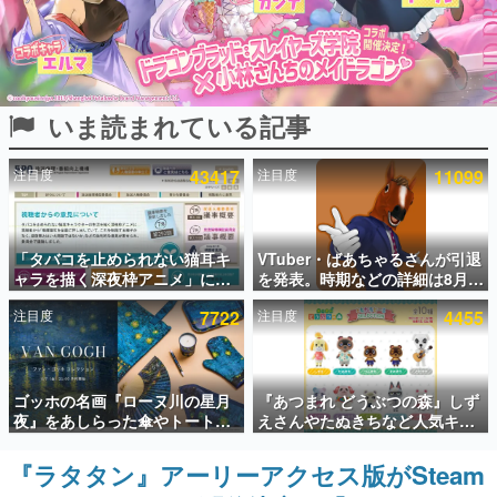
インタビュー
連載・特集一覧
いま読まれている記事
殿堂入り記事
SNS拡散数が数千以上！ ページビュー数万以上！ などな
ど。多くの人々に読まれた、電ファミ渾身の“殿堂入り”記
注目度
43417
注目度
11099
事をまとめました。
ゲームの企画書
名作ゲームクリエイターの方々に製作時のエピソードをお
聞きし、ヒットする企画（ゲーム）とは何か？を探ってい
「タバコを止められない猫耳キ
VTuber・ばあちゃるさんが引退
きます。
ャラを描く深夜枠アニメ」に視
を発表。時期などの詳細は8月9
聴者の一部から批判意見。違法
日15時からの配信で説明
赫本
注目度
7722
注目度
4455
薬物の使用と思しき描写も含め
この物語を解いてはいけない。『赫本』は、〈試験問題〉
て、BPOが議論を交わす
の形をした短編ホラー小説集です。
新世代に訊く
ゴッホの名画『ローヌ川の星月
『あつまれ どうぶつの森』しず
これからのデジタルゲーム市場を担う若きクリエイター達
夜』をあしらった傘やトートバ
えさんやたぬきちなど人気キャ
の姿を追い、彼らのルーツと情熱を探っていきます。
ッグなどが登場。8月7日21時よ
ラクターのフロッキードールが9
り2日間限定で予約販売
月に発売開始。「とたけけ」や
『ラタタン』アーリーアクセス版がSteam
ゲーム世代の作家たち
「ちゃちゃまる」も
ゲームに多大な影響を受けた作家さんに取材し、ゲームが