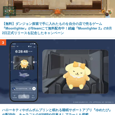
【無料】ダンジョン探索で手に入れたものを自分の店で売るゲーム
『Moonlighter』がSteamにて無料配布中！続編『Moonlighter 2』の9月
2日正式リリースを記念したキャンペーン
3
ハローキティやポムポムプリンと眠れる睡眠サポートアプリ『ゆめたび』
が配信中。キャラごとのASMRや目覚ましアラームも搭載