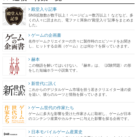
殿堂入り記事
SNS拡散数が数千以上！ ページビュー数万以上！ などなど。多
くの人々に読まれた、電ファミ渾身の“殿堂入り”記事をまとめま
した。
ゲームの企画書
名作ゲームクリエイターの方々に製作時のエピソードをお聞き
し、ヒットする企画（ゲーム）とは何か？を探っていきます。
赫本
この物語を解いてはいけない。『赫本』は、〈試験問題〉の形
をした短編ホラー小説集です。
新世代に訊く
これからのデジタルゲーム市場を担う若きクリエイター達の姿
を追い、彼らのルーツと情熱を探っていきます。
ゲーム世代の作家たち
ゲームに多大な影響を受けた作家さんに取材し、ゲームが日本
のコンテンツ産業やカルチャーに与えた影響を探る企画です。
日本モバイルゲーム産業史