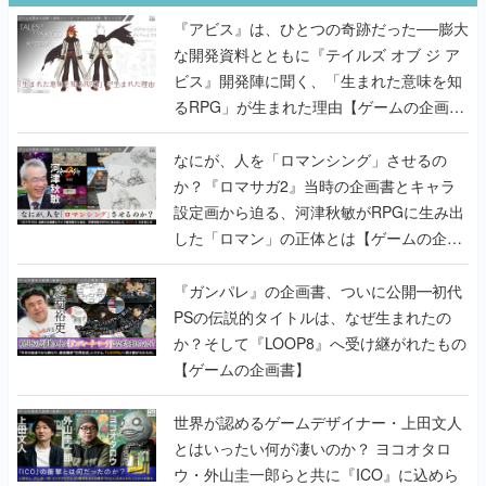
『アビス』は、ひとつの奇跡だった──膨大
な開発資料とともに『テイルズ オブ ジ ア
ビス』開発陣に聞く、「生まれた意味を知
るRPG」が生まれた理由【ゲームの企画
書】
なにが、人を「ロマンシング」させるの
か？『ロマサガ2』当時の企画書とキャラ
設定画から迫る、河津秋敏がRPGに生み出
した「ロマン」の正体とは【ゲームの企画
書】
『ガンパレ』の企画書、ついに公開━初代
PSの伝説的タイトルは、なぜ生まれたの
か？そして『LOOP8』へ受け継がれたもの
【ゲームの企画書】
世界が認めるゲームデザイナー・上田文人
とはいったい何が凄いのか？ ヨコオタロ
ウ・外山圭一郎らと共に『ICO』に込めら