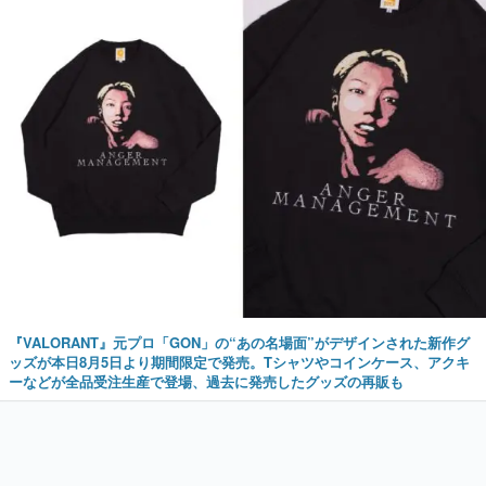
『VALORANT』元プロ「GON」の“あの名場面”がデザインされた新作グ
ッズが本日8月5日より期間限定で発売。Tシャツやコインケース、アクキ
ーなどが全品受注生産で登場、過去に発売したグッズの再販も