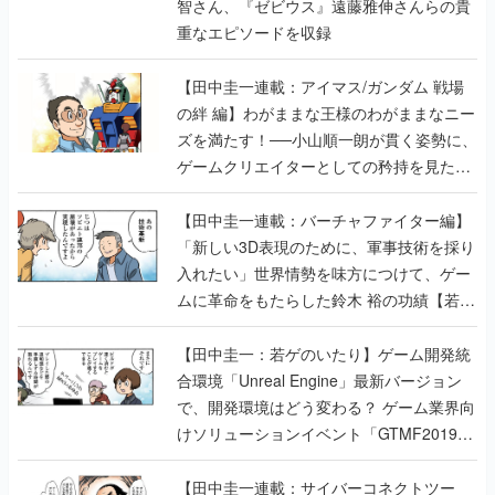
智さん、『ゼビウス』遠藤雅伸さんらの貴
重なエピソードを収録
【田中圭一連載：アイマス/ガンダム 戦場
の絆 編】わがままな王様のわがままなニー
ズを満たす！──小山順一朗が貫く姿勢に、
ゲームクリエイターとしての矜持を見た
【若ゲのいたり最終回】
【田中圭一連載：バーチャファイター編】
「新しい3D表現のために、軍事技術を採り
入れたい」世界情勢を味方につけて、ゲー
ムに革命をもたらした鈴木 裕の功績【若ゲ
のいたり】
【田中圭一：若ゲのいたり】ゲーム開発統
合環境「Unreal Engine」最新バージョン
で、開発環境はどう変わる？ ゲーム業界向
けソリューションイベント「GTMF2019」
に行って、より理解を深めよう【PR】
【田中圭一連載：サイバーコネクトツー