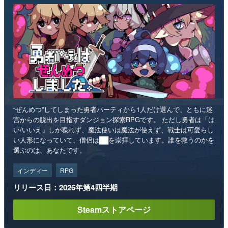
“ぜんめつ”してしまった勇者パーティから1人だけ選んで、ともに迷
宮からの脱出を目指すダンジョン探索RPGです。 ただし勇者は「は
い/いいえ」しか喋れず、魔法使いは魔法が使えず、戦士は可愛らし
い人形になっていて、僧侶は██を崇拝しています。誰を救うのかを
選ぶのは、あなたです。
インディー
RPG
リリース日：2026年第4四半期
Steamストアページ