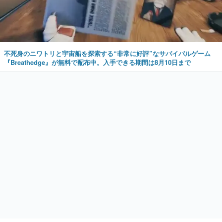
不死身のニワトリと宇宙船を探索する“非常に好評”なサバイバルゲーム
『Breathedge』が無料で配布中。入手できる期間は8月10日まで