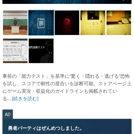
マンガ
女性向け
アプリレビュー
その他
電ファミニコゲーマーとは？
運営：株式会社マレ
事前の「能力テスト」を基準に“驚く・隠れる・逃げる”恐怖
を試し、スコアで耐性の度合いを診断可能。ストアページ上
にゲーム実況・収益化のガイドラインも掲載されてい
る...
[続きを読む]
AD
勇者パーティはぜんめつしました。