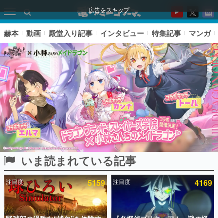
広告をスキップ
赫本
動画
殿堂入り記事
インタビュー
特集記事
マンガ
いま読まれている記事
ピックアップ
注目度
5159
注目度
4169
電ファミのいま読まれている記事ランキング
アプリセール情報