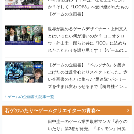
か？そして『LOOP8』へ受け継がれたもの
【ゲームの企画書】
世界が認めるゲームデザイナー・上田文人
とはいったい何が凄いのか？ ヨコオタロ
ウ・外山圭一郎らと共に『ICO』に込めら
れたこだわりを語り尽くす！【ゲームの企
画書】
【ゲームの企画書】『ペルソナ3』を築き
上げたのは反骨心とリスペクトだった。赤
い企画書のもとに集った“愚連隊”がシリー
ズを生まれ変わらせるまで【橋野桂インタ
ビュー】
ゲームの企画書
の記事一覧
若ゲのいたり〜ゲームクリエイターの青春〜
田中圭一のゲーム業界取材マンガ『若ゲの
いたり』第2巻が発売。『ポケモン』田尻