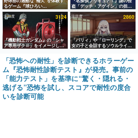
野球部の過酷な“補欠”を体験す
『名探偵プリキュア！』謎の怪
るゲーム『球ひろい
盗「デッチ・アゲイン」の担当
インタビュー
Simulator』が「1件」のウィッ
キャストは天﨑滉平さんと判
注目度
3124
注目度
2860
シュリストをもとにチェコ語に
明。『Re:ゼロから始める異世
連載・特集一覧
対応しSNSで話題に。『キング
界生活』オットー役、『ヒプノ
ダム・カム』開発元やチェコの
シスマイク』山田三郎役など
プロ野球選手から称賛の声
殿堂入り記事
『機動戦士ガンダム』の「シャ
「パリィ」や「ローリング」で
SNS拡散数が数千以上！ ページビュー数万以上！ などな
ど。多くの人々に読まれた、電ファミ渾身の“殿堂入り”記
ア専用ザクⅡ」をイメージした
女の子と会話するソウルライク
事をまとめました。
散水ホースリールが予約開始。
恋愛ゲーム『小早川さんはソウ
本体にはシャアのパーソナルマ
ルライク』無料公開。返事に失
「恐怖への耐性」を診断できるホラーゲー
ゲームの企画書
ークやジオン公国軍のエンブレ
敗すると「YOU DIED」
名作ゲームクリエイターの方々に製作時のエピソードをお
ム『恐怖耐性診断テスト』が発売。事前の
ム、型式番号などを配置
聞きし、ヒットする企画（ゲーム）とは何か？を探ってい
きます。
「能力テスト」を基準に“驚く・隠れる・
赫本
逃げる”恐怖を試し、スコアで耐性の度合
この物語を解いてはいけない。『赫本』は、〈試験問題〉
いを診断可能
の形をした短編ホラー小説集です。
新世代に訊く
これからのデジタルゲーム市場を担う若きクリエイター達
の姿を追い、彼らのルーツと情熱を探っていきます。
ゲーム世代の作家たち
ゲームに多大な影響を受けた作家さんに取材し、ゲームが