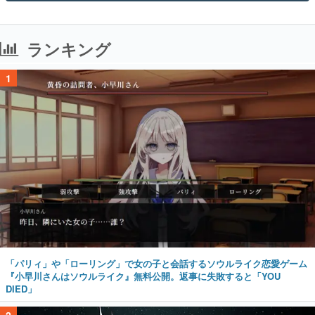
ランキング
1
「パリィ」や「ローリング」で女の子と会話するソウルライク恋愛ゲーム
『小早川さんはソウルライク』無料公開。返事に失敗すると「YOU
DIED」
2