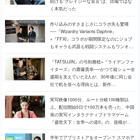
続ける”クレイジーな宣言”は、比喩ではな
く本気だった
作り込みのすさまじさにコラボ先も驚嘆
──『Wizardry Variants Daphne』
×『FFXI』コラボが期間限定なのにジョブ
もキャラも武器も戦闘システムもワンオフ
で作り込まれた理由を両ディレクターに聞
く
『TATSUJIN』の弓削雅稔×『ライデンファ
イターズ』の齋藤貴幸──かつて縦シュー全
盛期を支えていた2人が、30年後に同じ会
社で机を並べる理由とは。新作
『TATSUJIN EXTREME』で初タッグを組
んだレジェンド2人に訊く開発秘話
実写映像1000分、ルート分岐100種類以
上。配信開始5日で100万本を売った、中国
発の実写インタラクティブドラマゲーム
『盛世天下：女帝への道II』の、規模が違
うこだわりをプロデューサーに聞いた
半年でアプリストアをオープン？ スマホア