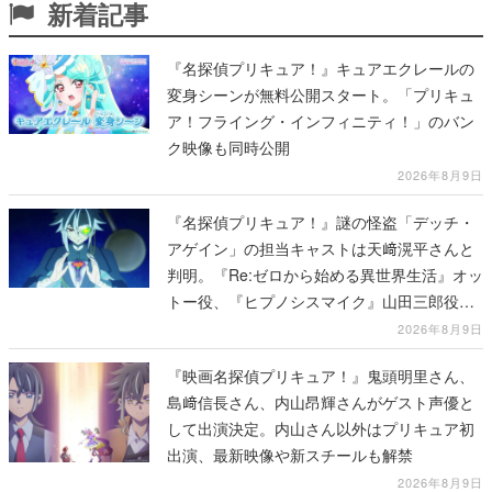
新着記事
『名探偵プリキュア！』キュアエクレールの
変身シーンが無料公開スタート。「プリキュ
ア！フライング・インフィニティ！」のバン
ク映像も同時公開
2026年8月9日
『名探偵プリキュア！』謎の怪盗「デッチ・
アゲイン」の担当キャストは天﨑滉平さんと
判明。『Re:ゼロから始める異世界生活』オッ
トー役、『ヒプノシスマイク』山田三郎役な
ど
2026年8月9日
『映画名探偵プリキュア！』鬼頭明里さん、
島﨑信長さん、内山昂輝さんがゲスト声優と
して出演決定。内山さん以外はプリキュア初
出演、最新映像や新スチールも解禁
2026年8月9日