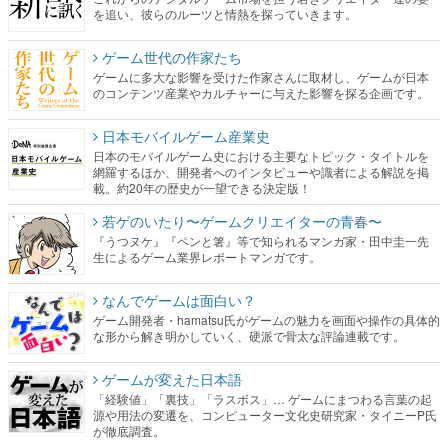
を追い、彼らのルーツと情熱を探っていきます。
ゲーム世代の作家たち
ゲームに多大な影響を受けた作家さんに取材し、ゲームが日本
のコンテンツ産業やカルチャーに与えた影響を探る企画です。
日本モバイルゲーム産業史
日本のモバイルゲーム史における主要なトピック・タイトルを
網羅するほか、開発者へのインタビューや識者による解説を掲
載。約20年の歴史が一望できる決定版！
若ゲのいたり〜ゲームクリエイターの青春〜
『うつヌケ』『ペンと箸』等で知られるマンガ家・田中圭一先
生によるゲーム業界レポートマンガです。
なんでゲームは面白い？
ゲーム開発者・hamatsu氏がゲームの魅力を画面や操作の具体的
な形から解き明かしていく、硬派で骨太な評論連載です。
ゲームが変えた日本語
「経験値」「裏技」「ラスボス」… ゲームにまつわる言葉の起
源や用法の変遷を、コンピューター文化史研究家・タイニーP氏
が徹底調査。