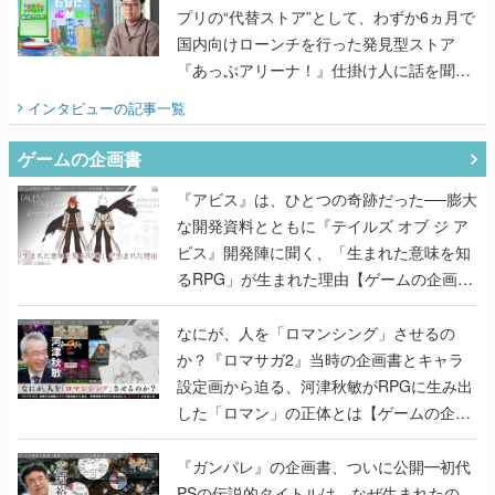
プリの“代替ストア”として、わずか6ヵ月で
国内向けローンチを行った発見型ストア
『あっぷアリーナ！』仕掛け人に話を聞い
てみた
インタビュー
の記事一覧
ゲームの企画書
『アビス』は、ひとつの奇跡だった──膨大
な開発資料とともに『テイルズ オブ ジ ア
ビス』開発陣に聞く、「生まれた意味を知
るRPG」が生まれた理由【ゲームの企画
書】
なにが、人を「ロマンシング」させるの
か？『ロマサガ2』当時の企画書とキャラ
設定画から迫る、河津秋敏がRPGに生み出
した「ロマン」の正体とは【ゲームの企画
書】
『ガンパレ』の企画書、ついに公開━初代
PSの伝説的タイトルは、なぜ生まれたの