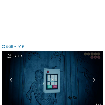
日本のコンテンツ産業やカルチャーに与えた影響を探る企
画です。
日本モバイルゲーム産業史
日本のモバイルゲーム史における主要なトピック・タイト
ルを網羅するほか、開発者へのインタビューや識者による
解説を掲載。約20年の歴史が一望できる決定版！
若ゲのいたり〜ゲームクリエイターの青春〜
『うつヌケ』『ペンと箸』等で知られるマンガ家・田中圭
一先生によるゲーム業界レポートマンガです。
記事へ戻る
なんでゲームは面白い？
ゲーム開発者・hamatsu氏がゲームの魅力を画面や操作の
具体的な形から解き明かしていく、硬派で骨太な評論連載
です。
ゲームが変えた日本語
「経験値」「裏技」「ラスボス」… ゲームにまつわる言葉
の起源や用法の変遷を、コンピューター文化史研究家・タ
イニーP氏が徹底調査。
カテゴリ
2 / 7
特集記事