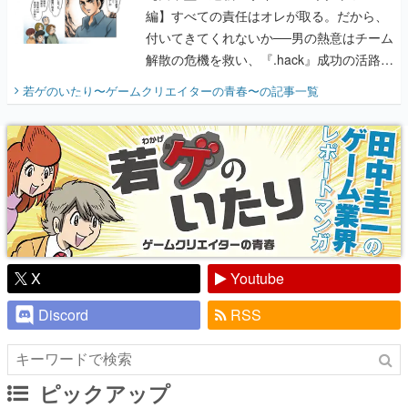
編】すべての責任はオレが取る。だから、
付いてきてくれないか──男の熱意はチーム
解散の危機を救い、『.hack』成功の活路を
開く。業界の快男児・松山 洋に流れる血は
若ゲのいたり〜ゲームクリエイターの青春〜
の記事一覧
『少年ジャンプ』色だった【若ゲのいた
り】
X
Youtube
Discord
RSS
ピックアップ