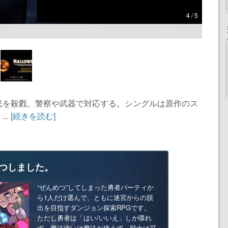
4 / 5
民を殺戮、警察や武器で対応する。シングルは原作のス
..
[続きを読む]
つしました。
“ぜんめつ”してしまった勇者パーティか
ら1人だけ選んで、ともに迷宮からの脱
出を目指すダンジョン探索RPGです。
ただし勇者は「はい/いいえ」しか喋れ
ず、魔法使いは魔法が使えず、戦士は可