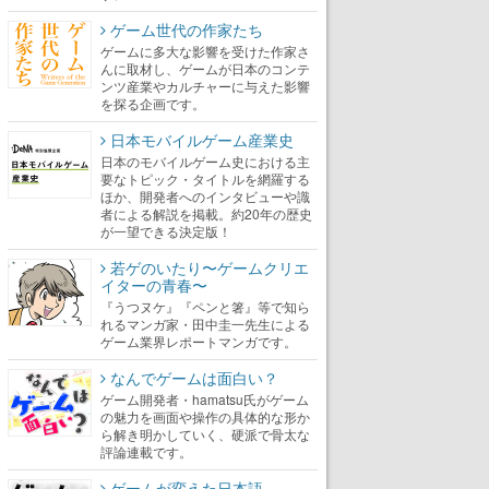
ゲーム世代の作家たち
ゲームに多大な影響を受けた作家さ
んに取材し、ゲームが日本のコンテ
ンツ産業やカルチャーに与えた影響
を探る企画です。
日本モバイルゲーム産業史
日本のモバイルゲーム史における主
要なトピック・タイトルを網羅する
ほか、開発者へのインタビューや識
者による解説を掲載。約20年の歴史
が一望できる決定版！
若ゲのいたり〜ゲームクリエ
イターの青春〜
『うつヌケ』『ペンと箸』等で知ら
れるマンガ家・田中圭一先生による
ゲーム業界レポートマンガです。
なんでゲームは面白い？
ゲーム開発者・hamatsu氏がゲーム
の魅力を画面や操作の具体的な形か
ら解き明かしていく、硬派で骨太な
評論連載です。
ゲームが変えた日本語