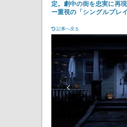
定。劇中の街を忠実に再
ー重視の「シングルプレ
記事へ戻る