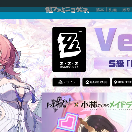
赫本
動画
殿堂