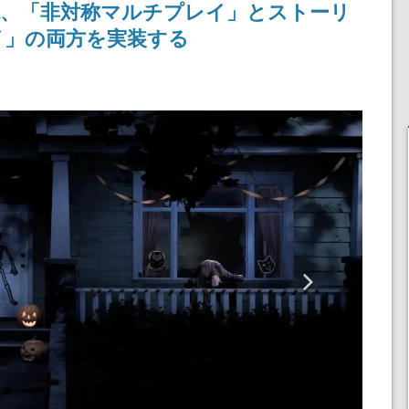
現、「非対称マルチプレイ」とストーリ
記念したキャンペーン
イ」の両方を実装する