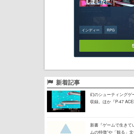
インディー
RPG
新着記事
幻のシューティングゲ
収録。ほか『P-47 
キック5』『ピンボ』な
新書『ゲームで生きて
ムの特徴”や「観る」文