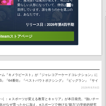
愛らしい人形になっていて、僧侶は██を
崇拝しています。誰を救うのかを選ぶの
は、あなたです。
リリース日：2026年第4四半期
Steamストアページ
ーム『キメラビースト』が『ジャレコアーケードコレクション』に
ACES』『64番街』『ベストバウトボクシング』『ビッグラン』『サイ
ど、新たに12タイトルの収録が発表
2026年8月6日
いく：ｅスポーツが変える教育とキャリア』が本日発売。“強いチー
化がなぜ育ったかに加え、eスポーツで伸びる“能力”の学術的研究