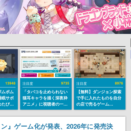
13948
9735
8976
注目度
注目度
ポムポム
「タバコを止められない
【無料】ダンジョン探索
睡眠サポ
猫耳キャラを描く深夜枠
で手に入れたものを自分
めたび』
アニメ」に視聴者の一部
の店で売るゲーム
ラごとの
から批判意見。違法薬物
『Moonlighter』が
しアラー
の使用と思わしき描写も
Steamにて無料配布中！
含めて、BPOが議論を交
続編『Moonlighter 2』
ン』ゲーム化が発表、2026年に発売決
わす
の9月2日正式リリースを