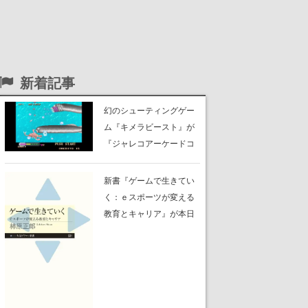
新着記事
幻のシューティングゲー
ム『キメラビースト』が
『ジャレコアーケードコ
レクション』に収録。ほ
か『P-47 ACES』『64番
新書『ゲームで生きてい
街』『ベストバウトボク
く：ｅスポーツが変える
シング』『ビッグラン』
教育とキャリア』が本日
『サイキック5』『ピン
発売。“強いチームの特
ボ』など、新たに12タイ
徴”や「観る」文化がなぜ
トルの収録が発表
育ったかに加え、eスポー
ツで伸びる“能力”の学術的
研究も語られる