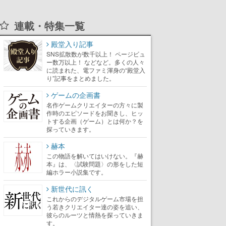
連載・特集一覧
殿堂入り記事
SNS拡散数が数千以上！ ページビュ
ー数万以上！ などなど。多くの人々
に読まれた、電ファミ渾身の“殿堂入
り”記事をまとめました。
ゲームの企画書
名作ゲームクリエイターの方々に製
作時のエピソードをお聞きし、ヒッ
トする企画（ゲーム）とは何か？を
探っていきます。
赫本
この物語を解いてはいけない。『赫
本』は、〈試験問題〉の形をした短
編ホラー小説集です。
新世代に訊く
これからのデジタルゲーム市場を担
う若きクリエイター達の姿を追い、
彼らのルーツと情熱を探っていきま
す。