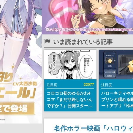
いま読まれている記事
22077
注目度
注目度
コロコロ初のゆるかわ4
ハローキティや
コマ『まだサ終しないん
プリンと眠れる
ですか？』公開スター
ートアプリ『ゆ
ト。主人公は新入社員の
が配信中。キャ
侘石ダイヤ、ゲーム会社
ASMRや目覚ま
を舞台にトラブルへ対応
ムも搭載
名作ホラー映画『ハロウィ
する社員たちを描く