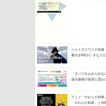
も語られる
ジャミロクワイの名曲「Virt
幕付きMVがいきなり公開
して
「タバコを止められな
違法薬物の使用と思わ
アニメ『やわらか戦車
「やわらか戦車」と仲