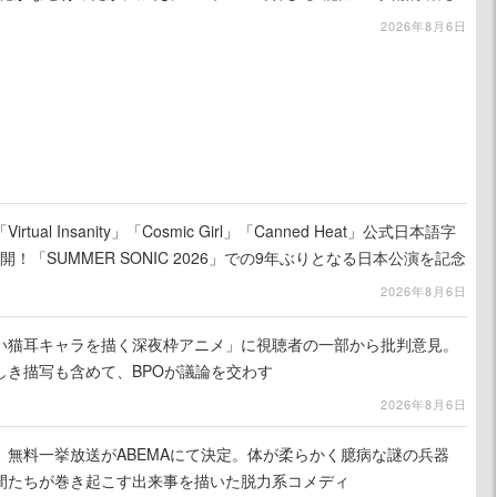
2026年8月6日
ual Insanity」「Cosmic Girl」「Canned Heat」公式日本語字
！「SUMMER SONIC 2026」での9年ぶりとなる日本公演を記念
2026年8月6日
い猫耳キャラを描く深夜枠アニメ」に視聴者の一部から批判意見。
しき描写も含めて、BPOが議論を交わす
2026年8月6日
』無料一挙放送がABEMAにて決定。体が柔らかく臆病な謎の兵器
間たちが巻き起こす出来事を描いた脱力系コメディ