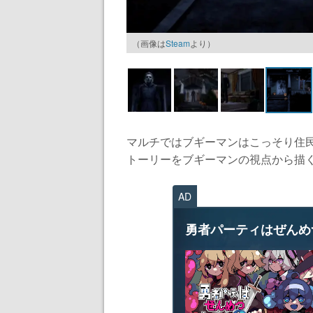
（画像は
Steam
より）
マルチではブギーマンはこっそり住
トーリーをブギーマンの視点から描く.
AD
勇者パーティはぜんめ