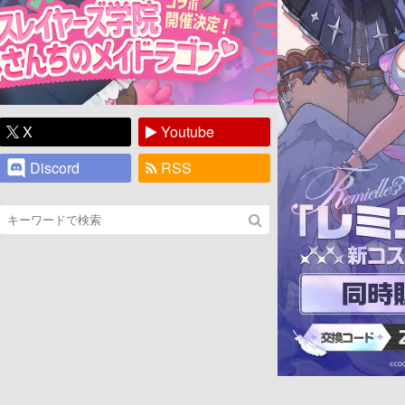
X
Youtube
Discord
RSS