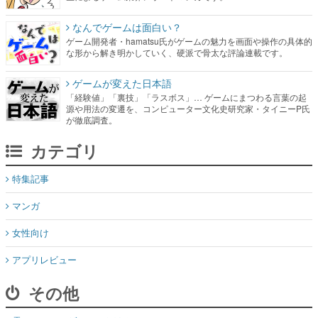
なんでゲームは面白い？
ゲーム開発者・hamatsu氏がゲームの魅力を画面や操作の具体的
な形から解き明かしていく、硬派で骨太な評論連載です。
ゲームが変えた日本語
「経験値」「裏技」「ラスボス」… ゲームにまつわる言葉の起
源や用法の変遷を、コンピューター文化史研究家・タイニーP氏
が徹底調査。
カテゴリ
特集記事
マンガ
女性向け
アプリレビュー
その他