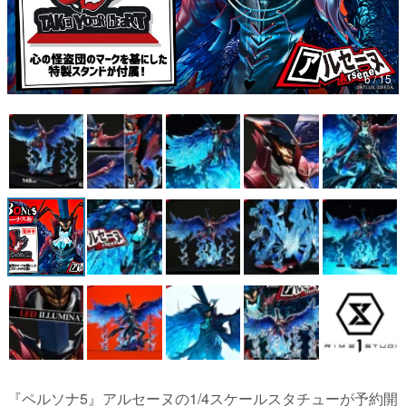
マンガ
女性向け
6 / 15
アプリレビュー
その他
電ファミニコゲーマーとは？
運営：株式会社マレ
『ペルソナ5』アルセーヌの1/4スケールスタチューが予約開