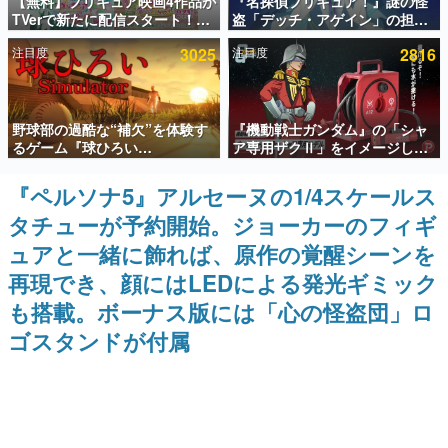
【無料】プリキュア映画4作品が
『名探偵プリキュア！』謎の怪
TVerで新たに配信スタート！な
盗「デッチ・アゲイン」の担当
インタビュー
んと2018年～2024年の映画ほぼ
キャストは天﨑滉平さんと判
注目度
3025
注目度
2816
すべてが見放題に、ぶっちゃけ
明。『Re:ゼロから始める異世
連載・特集一覧
ありえないラインナップ
界生活』オットー役、『ヒプノ
シスマイク』山田三郎役など
殿堂入り記事
野球部の過酷な“補欠”を体験す
『機動戦士ガンダム』の「シャ
SNS拡散数が数千以上！ ページビュー数万以上！ などな
ど。多くの人々に読まれた、電ファミ渾身の“殿堂入り”記
るゲーム『球ひろい
ア専用ザクⅡ」をイメージした
事をまとめました。
Simulator』が「1件」のウィッ
散水ホースリールが予約開始。
シュリストをもとにチェコ語に
本体にはシャアのパーソナルマ
『ペルソナ5』アルセーヌの1/4スケールス
ゲームの企画書
対応しSNSで話題に。『キング
ークやジオン公国軍のエンブレ
名作ゲームクリエイターの方々に製作時のエピソードをお
タチューが予約開始。ジョーカーのフィギ
ダム・カム』開発元やチェコの
ム、型式番号などを配置
聞きし、ヒットする企画（ゲーム）とは何か？を探ってい
プロ野球選手から称賛の声
きます。
ュアと一緒に飾れば、原作の覚醒シーンを
赫本
再現でき、顔にはLEDによる発光ギミック
この物語を解いてはいけない。『赫本』は、〈試験問題〉
も搭載。ボーナス版には「心の怪盗団」ロ
の形をした短編ホラー小説集です。
ゴスタンドが付属
新世代に訊く
これからのデジタルゲーム市場を担う若きクリエイター達
の姿を追い、彼らのルーツと情熱を探っていきます。
ゲーム世代の作家たち
ゲームに多大な影響を受けた作家さんに取材し、ゲームが