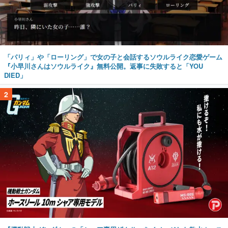
「パリィ」や「ローリング」で女の子と会話するソウルライク恋愛ゲーム
『小早川さんはソウルライク』無料公開。返事に失敗すると「YOU
DIED」
2