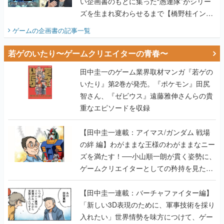
い企画書のもとに集った“愚連隊”がシリー
ズを生まれ変わらせるまで【橋野桂インタ
ビュー】
ゲームの企画書
の記事一覧
若ゲのいたり〜ゲームクリエイターの青春〜
田中圭一のゲーム業界取材マンガ『若ゲの
いたり』第2巻が発売。『ポケモン』田尻
智さん、『ゼビウス』遠藤雅伸さんらの貴
重なエピソードを収録
【田中圭一連載：アイマス/ガンダム 戦場
の絆 編】わがままな王様のわがままなニー
ズを満たす！──小山順一朗が貫く姿勢に、
ゲームクリエイターとしての矜持を見た
【若ゲのいたり最終回】
【田中圭一連載：バーチャファイター編】
「新しい3D表現のために、軍事技術を採り
入れたい」世界情勢を味方につけて、ゲー