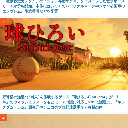
『機動戦士ガンダム』の「シャア専用ザクⅡ」をイメージした散水ホース
リールが予約開始。本体にはシャアのパーソナルマークやジオン公国軍の
エンブレム、型式番号などを配置
3
野球部の過酷な“補欠”を体験するゲーム『球ひろいSimulator』が「1
件」のウィッシュリストをもとにチェコ語に対応しSNSで話題に。『キン
グダム・カム』開発元やチェコのプロ野球選手から称賛の声
4