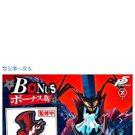
日本のコンテンツ産業やカルチャーに与えた影響を探る企
画です。
日本モバイルゲーム産業史
日本のモバイルゲーム史における主要なトピック・タイト
ルを網羅するほか、開発者へのインタビューや識者による
解説を掲載。約20年の歴史が一望できる決定版！
若ゲのいたり〜ゲームクリエイターの青春〜
『うつヌケ』『ペンと箸』等で知られるマンガ家・田中圭
一先生によるゲーム業界レポートマンガです。
記事へ戻る
なんでゲームは面白い？
ゲーム開発者・hamatsu氏がゲームの魅力を画面や操作の
具体的な形から解き明かしていく、硬派で骨太な評論連載
です。
ゲームが変えた日本語
「経験値」「裏技」「ラスボス」… ゲームにまつわる言葉
の起源や用法の変遷を、コンピューター文化史研究家・タ
イニーP氏が徹底調査。
カテゴリ
特集記事