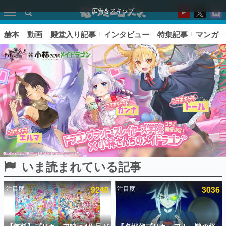
広告をスキップ
赫本
動画
殿堂入り記事
インタビュー
特集記事
マンガ
いま読まれている記事
ピックアップ
注目度
9240
注目度
3036
電ファミのいま読まれている記事ランキング
アプリセール情報