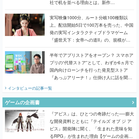
社で机を並べる理由とは。新作
『TATSUJIN EXTREME』で初タッグを組
んだレジェンド2人に訊く開発秘話
実写映像1000分、ルート分岐100種類以
上。配信開始5日で100万本を売った、中国
発の実写インタラクティブドラマゲーム
『盛世天下：女帝への道II』の、規模が違
うこだわりをプロデューサーに聞いた
半年でアプリストアをオープン？ スマホア
プリの“代替ストア”として、わずか6ヵ月で
国内向けローンチを行った発見型ストア
『あっぷアリーナ！』仕掛け人に話を聞い
てみた
インタビュー
の記事一覧
ゲームの企画書
『アビス』は、ひとつの奇跡だった──膨大
な開発資料とともに『テイルズ オブ ジ ア
ビス』開発陣に聞く、「生まれた意味を知
るRPG」が生まれた理由【ゲームの企画