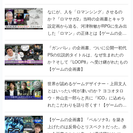
書】
なにが、人を「ロマンシング」させるの
か？『ロマサガ2』当時の企画書とキャラ
設定画から迫る、河津秋敏がRPGに生み出
した「ロマン」の正体とは【ゲームの企画
書】
『ガンパレ』の企画書、ついに公開━初代
PSの伝説的タイトルは、なぜ生まれたの
か？そして『LOOP8』へ受け継がれたもの
【ゲームの企画書】
世界が認めるゲームデザイナー・上田文人
とはいったい何が凄いのか？ ヨコオタロ
ウ・外山圭一郎らと共に『ICO』に込めら
れたこだわりを語り尽くす！【ゲームの企
画書】
【ゲームの企画書】『ペルソナ3』を築き
上げたのは反骨心とリスペクトだった。赤