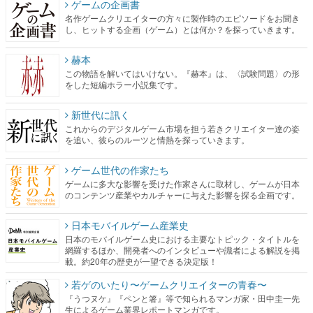
ゲームの企画書
名作ゲームクリエイターの方々に製作時のエピソードをお聞き
し、ヒットする企画（ゲーム）とは何か？を探っていきます。
赫本
この物語を解いてはいけない。『赫本』は、〈試験問題〉の形
をした短編ホラー小説集です。
新世代に訊く
これからのデジタルゲーム市場を担う若きクリエイター達の姿
を追い、彼らのルーツと情熱を探っていきます。
ゲーム世代の作家たち
ゲームに多大な影響を受けた作家さんに取材し、ゲームが日本
のコンテンツ産業やカルチャーに与えた影響を探る企画です。
日本モバイルゲーム産業史
日本のモバイルゲーム史における主要なトピック・タイトルを
網羅するほか、開発者へのインタビューや識者による解説を掲
載。約20年の歴史が一望できる決定版！
若ゲのいたり〜ゲームクリエイターの青春〜
『うつヌケ』『ペンと箸』等で知られるマンガ家・田中圭一先
生によるゲーム業界レポートマンガです。