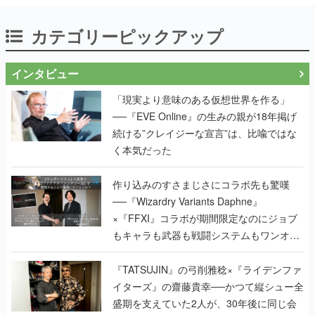
カテゴリーピックアップ
インタビュー
「現実より意味のある仮想世界を作る」
──『EVE Online』の生みの親が18年掲げ
続ける”クレイジーな宣言”は、比喩ではな
く本気だった
作り込みのすさまじさにコラボ先も驚嘆
──『Wizardry Variants Daphne』
×『FFXI』コラボが期間限定なのにジョブ
もキャラも武器も戦闘システムもワンオフ
で作り込まれた理由を両ディレクターに聞
く
『TATSUJIN』の弓削雅稔×『ライデンファ
イターズ』の齋藤貴幸──かつて縦シュー全
盛期を支えていた2人が、30年後に同じ会