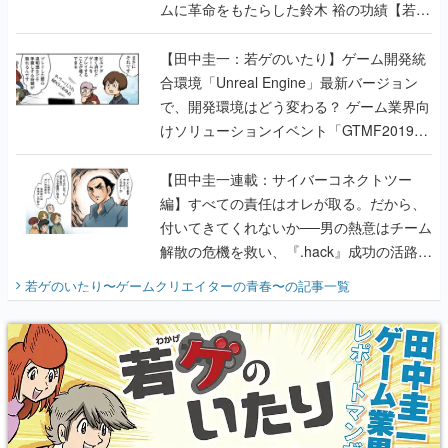
ムに革命をもたらした鈴木 裕の功績【若ゲ
のいたり】
【田中圭一：若ゲのいたり】ゲーム開発統
合環境「Unreal Engine」最新バージョン
で、開発環境はどう変わる？ ゲーム業界向
けソリューションイベント「GTMF2019」
に行って、より理解を深めよう【PR】
【田中圭一連載：サイバーコネクトツー
編】すべての責任はオレが取る。だから、
付いてきてくれないか──男の熱意はチーム
解散の危機を救い、『.hack』成功の活路を
開く。業界の快男児・松山 洋に流れる血は
若ゲのいたり〜ゲームクリエイターの青春〜
の記事一覧
『少年ジャンプ』色だった【若ゲのいた
り】