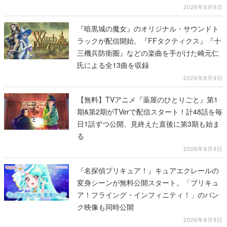
2026年8月9日
『暗黒城の魔女』のオリジナル・サウンドト
ラックが配信開始。『FFタクティクス』『十
三機兵防衛圏』などの楽曲を手がけた崎元仁
氏による全13曲を収録
2026年8月9日
【無料】TVアニメ『薬屋のひとりごと』第1
期&第2期がTVerで配信スタート！計48話を毎
日1話ずつ公開、見終えた直後に第3期も始ま
る
2026年8月9日
『名探偵プリキュア！』キュアエクレールの
変身シーンが無料公開スタート。「プリキュ
ア！フライング・インフィニティ！」のバン
ク映像も同時公開
2026年8月9日