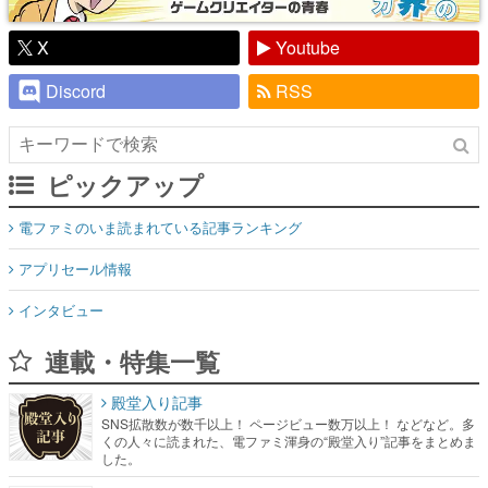
X
Youtube
Discord
RSS
ピックアップ
電ファミのいま読まれている記事ランキング
アプリセール情報
インタビュー
連載・特集一覧
殿堂入り記事
SNS拡散数が数千以上！ ページビュー数万以上！ などなど。多
くの人々に読まれた、電ファミ渾身の“殿堂入り”記事をまとめま
した。