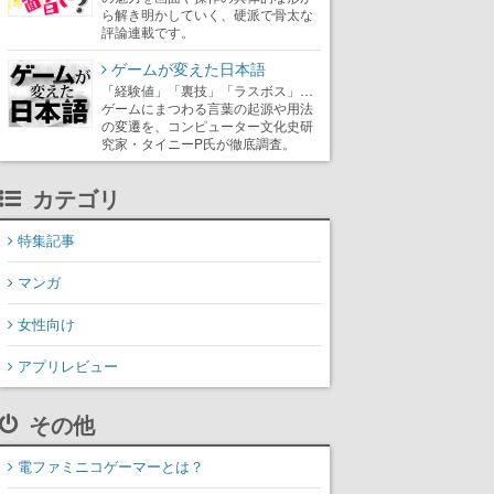
ら解き明かしていく、硬派で骨太な
評論連載です。
ゲームが変えた日本語
「経験値」「裏技」「ラスボス」…
ゲームにまつわる言葉の起源や用法
の変遷を、コンピューター文化史研
究家・タイニーP氏が徹底調査。
カテゴリ
特集記事
マンガ
女性向け
アプリレビュー
その他
電ファミニコゲーマーとは？