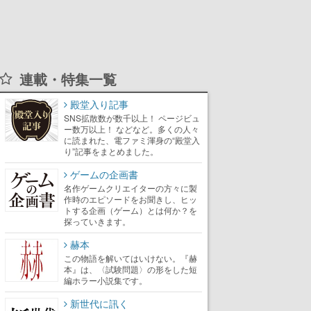
連載・特集一覧
殿堂入り記事
SNS拡散数が数千以上！ ページビュ
ー数万以上！ などなど。多くの人々
に読まれた、電ファミ渾身の“殿堂入
り”記事をまとめました。
ゲームの企画書
名作ゲームクリエイターの方々に製
作時のエピソードをお聞きし、ヒッ
トする企画（ゲーム）とは何か？を
探っていきます。
赫本
この物語を解いてはいけない。『赫
本』は、〈試験問題〉の形をした短
編ホラー小説集です。
新世代に訊く