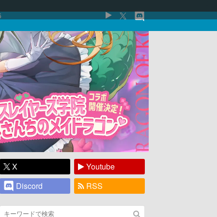
5
X
Youtube
Discord
RSS