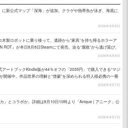
』に新公式マップ「深海」が追加。クラゲや熱帯魚が泳ぎ、海底に
2026年8月8日
ロ木製ロボットに乗り移って、遺跡から“家具”を持ち帰るホラーア
N ROT』が本日8月8日Steamにて発売。迫る“腐敗”から逃げ延び、
を再建
2026年8月8日
ートブックKindle版が44％オフの「2035円」で購入できる“マジ
が開催中。作品世界の理解と“啓蒙”を深められる狩人様必携の一冊
2026年8月7日
カ』とコラボか。詳細は8月10日10時より「Anique | アニーク」公
2026年8月7日