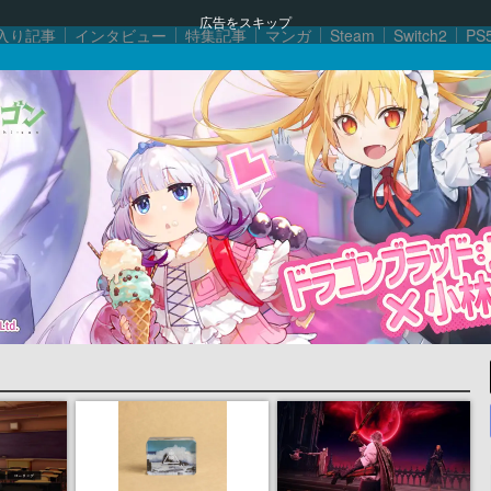
広告をスキップ
入り記事
インタビュー
特集記事
マンガ
Steam
Switch2
PS