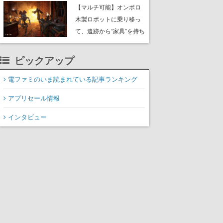
や大きな貝も
【マルチ可能】オンボロ
木製ロボットに乗り移っ
て、遺跡から“家具”を持ち
帰るホラーアクションゲ
ーム『GRAIN ROT』が本
ピックアップ
日8月8日Steamにて発
売。迫る“腐敗”から逃げ延
電ファミのいま読まれている記事ランキング
び、持ち帰った家具で基
アプリセール情報
地を再建
インタビュー