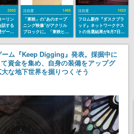
2002
1485
1023
注目度
注目度
ローリン
「東映」の“あのオープ
フロム新作『ダスクブラ
会話する
ニング映像”がアクリル
ッド』ネットワークテス
愛ゲーム
ブロックに。「東映ヒス
トの当選結果が8月7日22
ソウルラ
トリカル グッズコレクシ
時に発表。応募サイトの
。返事に
ョン」が8月下旬より発
マイページから確認可
U
売
能、テスト実施は8月21
ーム『Keep Digging』発表。採掘中に
日～24日
って資金を集め、自身の装備をアップグ
広大な地下世界を掘りつくそう