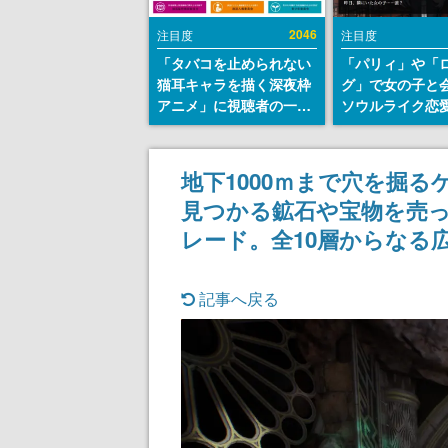
2046
注目度
注目度
「タバコを止められない
「パリィ」や「
猫耳キャラを描く深夜枠
グ」で女の子と
アニメ」に視聴者の一部
ソウルライク恋
から批判意見。違法薬物
『小早川さんは
の使用と思しき描写も含
イク』無料公開
めて、BPOが議論を交わ
失敗すると「YO
地下1000ｍまで穴を掘るゲ
す
DIED」
見つかる鉱石や宝物を売
レード。全10層からなる
記事へ戻る