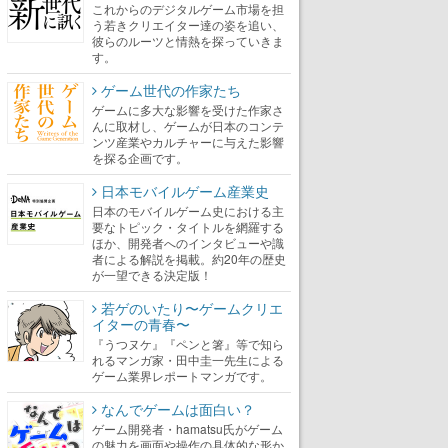
これからのデジタルゲーム市場を担
う若きクリエイター達の姿を追い、
彼らのルーツと情熱を探っていきま
す。
ゲーム世代の作家たち
ゲームに多大な影響を受けた作家さ
んに取材し、ゲームが日本のコンテ
ンツ産業やカルチャーに与えた影響
を探る企画です。
日本モバイルゲーム産業史
日本のモバイルゲーム史における主
要なトピック・タイトルを網羅する
ほか、開発者へのインタビューや識
者による解説を掲載。約20年の歴史
が一望できる決定版！
若ゲのいたり〜ゲームクリエ
イターの青春〜
『うつヌケ』『ペンと箸』等で知ら
れるマンガ家・田中圭一先生による
ゲーム業界レポートマンガです。
なんでゲームは面白い？
ゲーム開発者・hamatsu氏がゲーム
の魅力を画面や操作の具体的な形か