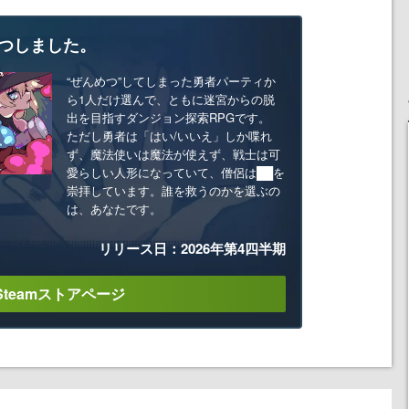
つしました。
“ぜんめつ”してしまった勇者パーティか
ら1人だけ選んで、ともに迷宮からの脱
出を目指すダンジョン探索RPGです。
ただし勇者は「はい/いいえ」しか喋れ
ず、魔法使いは魔法が使えず、戦士は可
愛らしい人形になっていて、僧侶は██を
崇拝しています。誰を救うのかを選ぶの
は、あなたです。
リリース日：2026年第4四半期
Steamストアページ