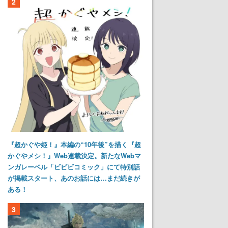
2
『超かぐや姫！』本編の“10年後”を描く『超
かぐやメシ！』Web連載決定。新たなWebマ
ンガレーベル「ビビビコミック」にて特別話
が掲載スタート、あのお話には…まだ続きが
ある！
3