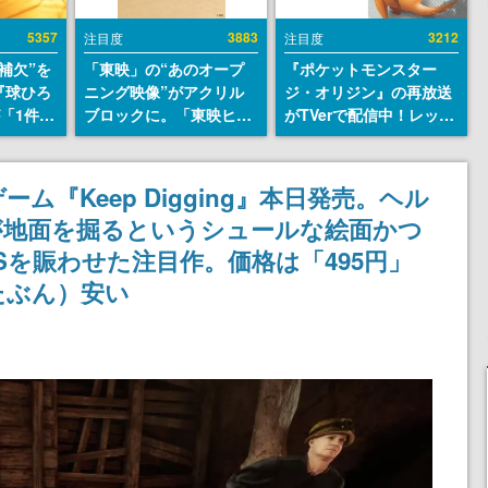
5357
3883
3212
注目度
注目度
補欠”を
「東映」の“あのオープ
『ポケットモンスター
『球ひろ
ニング映像”がアクリル
ジ・オリジン』の再放送
』が「1件」
ブロックに。「東映ヒス
がTVerで配信中！レッド
ストをも
トリカル グッズコレクシ
（CV：竹内順子）が主人
対応し
ョン」が8月下旬より発
公のオリジナルアニメ
『キング
売
ーム『Keep Digging』本日発売。ヘル
発元やチ
が地面を掘るというシュールな絵面かつ
選手から
Sを賑わせた注目作。価格は「495円」
たぶん）安い