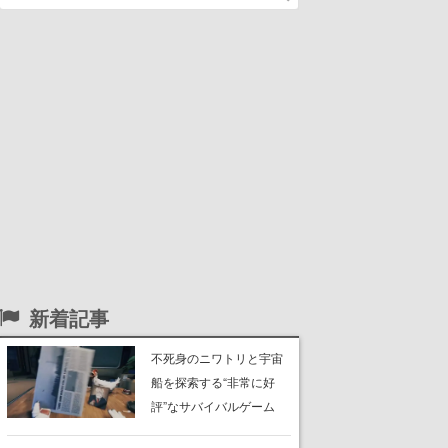
新着記事
不死身のニワトリと宇宙
船を探索する“非常に好
評”なサバイバルゲーム
『Breathedge』が無料で