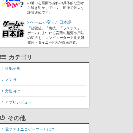
の魅力を画面や操作の具体的な形か
ら解き明かしていく、硬派で骨太な
評論連載です。
ゲームが変えた日本語
「経験値」「裏技」「ラスボス」…
ゲームにまつわる言葉の起源や用法
の変遷を、コンピューター文化史研
究家・タイニーP氏が徹底調査。
カテゴリ
特集記事
マンガ
女性向け
アプリレビュー
その他
電ファミニコゲーマーとは？