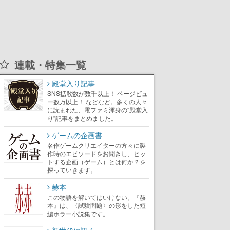
連載・特集一覧
殿堂入り記事
SNS拡散数が数千以上！ ページビュ
ー数万以上！ などなど。多くの人々
に読まれた、電ファミ渾身の“殿堂入
り”記事をまとめました。
ゲームの企画書
名作ゲームクリエイターの方々に製
作時のエピソードをお聞きし、ヒッ
トする企画（ゲーム）とは何か？を
探っていきます。
赫本
この物語を解いてはいけない。『赫
本』は、〈試験問題〉の形をした短
編ホラー小説集です。