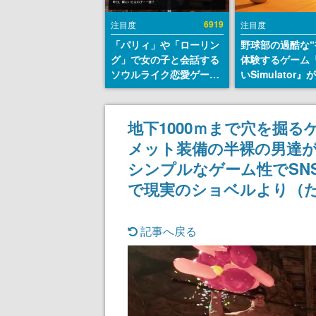
6919
注目度
注目度
「パリィ」や「ローリン
野球部の過酷な“
グ」で女の子と会話する
体験するゲーム
ソウルライク恋愛ゲーム
いSimulator
『小早川さんはソウルラ
のウィッシュリ
イク』無料公開。返事に
とにチェコ語に
失敗すると「YOU
SNSで話題に。
地下1000ｍまで穴を掘るゲ
DIED」
ダム・カム』開
メット装備の半裸の男達
ェコのプロ野球
称賛の声
シンプルなゲーム性でSN
で現実のショベルより（
記事へ戻る