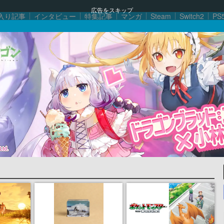
広告をスキップ
入り記事
インタビュー
特集記事
マンガ
Steam
Switch2
PS