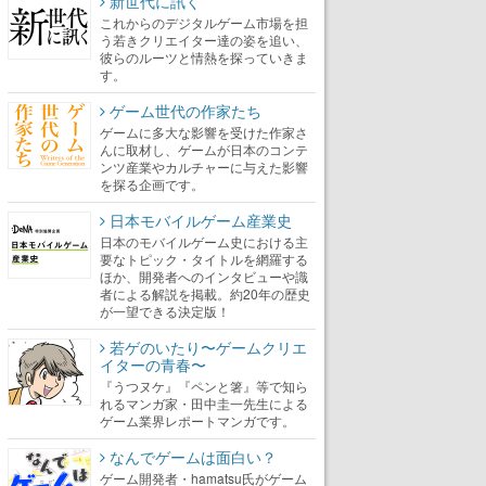
新世代に訊く
これからのデジタルゲーム市場を担
う若きクリエイター達の姿を追い、
彼らのルーツと情熱を探っていきま
す。
ゲーム世代の作家たち
ゲームに多大な影響を受けた作家さ
んに取材し、ゲームが日本のコンテ
ンツ産業やカルチャーに与えた影響
を探る企画です。
日本モバイルゲーム産業史
日本のモバイルゲーム史における主
要なトピック・タイトルを網羅する
ほか、開発者へのインタビューや識
者による解説を掲載。約20年の歴史
が一望できる決定版！
若ゲのいたり〜ゲームクリエ
イターの青春〜
『うつヌケ』『ペンと箸』等で知ら
れるマンガ家・田中圭一先生による
ゲーム業界レポートマンガです。
なんでゲームは面白い？
ゲーム開発者・hamatsu氏がゲーム