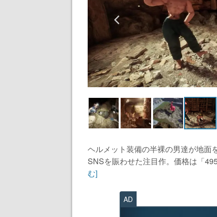
ヘルメット装備の半裸の男達が地面
SNSを賑わせた注目作。価格は「49
む]
AD