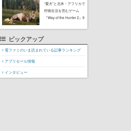
配布中。入手できる期間
“愛犬”と北米・アフリカで
は8月10日まで
狩猟生活を営むゲーム
『Way of the Hunter 2』9
月29日に正式版が発売決
定。猟犬は動物を追跡し
ピックアップ
てくれる忠実な相棒とし
て登場し、冒険を重ねる
電ファミのいま読まれている記事ランキング
と成長する。記念撮影も
可能
アプリセール情報
インタビュー