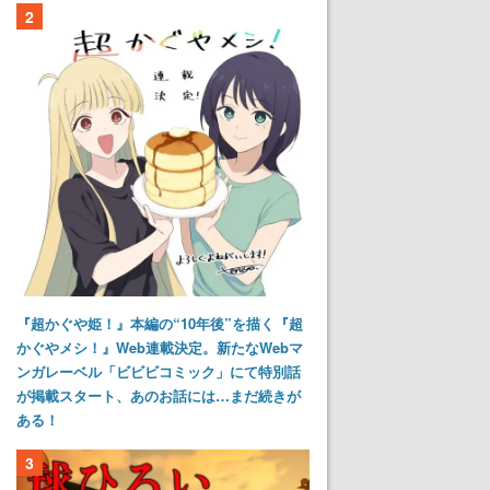
2
『超かぐや姫！』本編の“10年後”を描く『超
かぐやメシ！』Web連載決定。新たなWebマ
ンガレーベル「ビビビコミック」にて特別話
が掲載スタート、あのお話には…まだ続きが
ある！
3