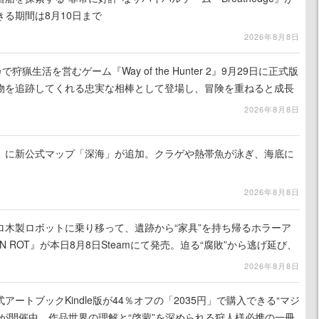
る期間は8月10日まで
2026年8月8日
狩猟生活を営むゲーム『Way of the Hunter 2』9月29日に正式版
物を追跡してくれる忠実な相棒として登場し、冒険を重ねると成長
2026年8月8日
』に新公式マップ「深海」が追加。クラゲや熱帯魚が泳ぎ、海底に
2026年8月8日
ロ木製ロボットに乗り移って、遺跡から“家具”を持ち帰るホラーア
N ROT』が本日8月8日Steamにて発売。迫る“腐敗”から逃げ延び、
を再建
2026年8月8日
ートブックKindle版が44％オフの「2035円」で購入できる“マジ
が開催中。作品世界の理解と“啓蒙”を深められる狩人様必携の一冊