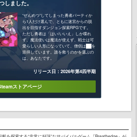
つしました。
“ぜんめつ”してしまった勇者パーティか
ら1人だけ選んで、ともに迷宮からの脱
出を目指すダンジョン探索RPGです。
ただし勇者は「はい/いいえ」しか喋れ
ず、魔法使いは魔法が使えず、戦士は可
愛らしい人形になっていて、僧侶は██を
崇拝しています。誰を救うのかを選ぶの
は、あなたです。
リリース日：2026年第4四半期
Steamストアページ
を探索する“非常に好評”なサバイバルゲーム『Breathedge』が