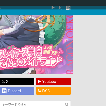
5
X
Youtube
Discord
RSS