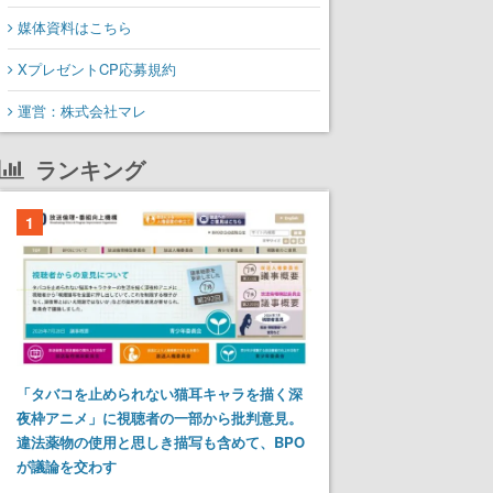
媒体資料はこちら
XプレゼントCP応募規約
運営：株式会社マレ
ランキング
1
「タバコを止められない猫耳キャラを描く深
夜枠アニメ」に視聴者の一部から批判意見。
違法薬物の使用と思しき描写も含めて、BPO
が議論を交わす