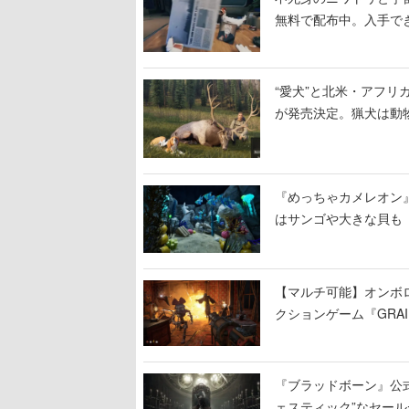
無料で配布中。入手でき
“愛犬”と北米・アフリカで
が発売決定。猟犬は動
する。記念撮影も可能
『めっちゃカメレオン
はサンゴや大きな貝も
【マルチ可能】オンボ
クションゲーム『GRAI
持ち帰った家具で基地
『ブラッドボーン』公式ア
ェスティック”なセール