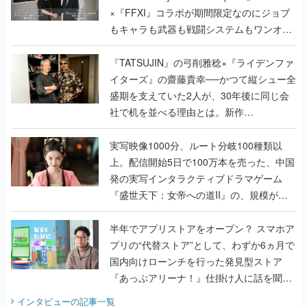
×『FFXI』コラボが期間限定なのにジョブ
もキャラも武器も戦闘システムもワンオフ
で作り込まれた理由を両ディレクターに聞
く
『TATSUJIN』の弓削雅稔×『ライデンファ
イターズ』の齋藤貴幸──かつて縦シュー全
盛期を支えていた2人が、30年後に同じ会
社で机を並べる理由とは。新作
『TATSUJIN EXTREME』で初タッグを組
んだレジェンド2人に訊く開発秘話
実写映像1000分、ルート分岐100種類以
上。配信開始5日で100万本を売った、中国
発の実写インタラクティブドラマゲーム
『盛世天下：女帝への道II』の、規模が違
うこだわりをプロデューサーに聞いた
半年でアプリストアをオープン？ スマホア
プリの“代替ストア”として、わずか6ヵ月で
国内向けローンチを行った発見型ストア
『あっぷアリーナ！』仕掛け人に話を聞い
てみた
インタビュー
の記事一覧