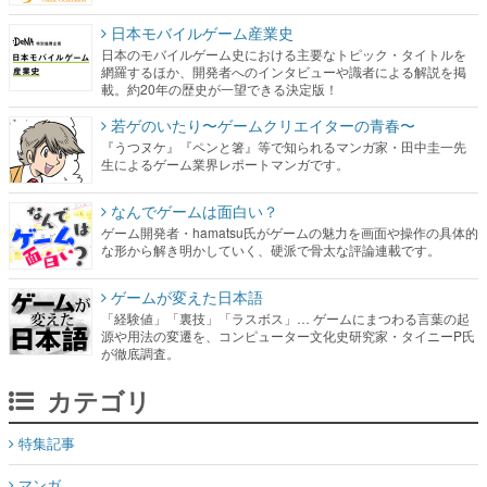
日本モバイルゲーム産業史
日本のモバイルゲーム史における主要なトピック・タイトルを
網羅するほか、開発者へのインタビューや識者による解説を掲
載。約20年の歴史が一望できる決定版！
若ゲのいたり〜ゲームクリエイターの青春〜
『うつヌケ』『ペンと箸』等で知られるマンガ家・田中圭一先
生によるゲーム業界レポートマンガです。
なんでゲームは面白い？
ゲーム開発者・hamatsu氏がゲームの魅力を画面や操作の具体的
な形から解き明かしていく、硬派で骨太な評論連載です。
ゲームが変えた日本語
「経験値」「裏技」「ラスボス」… ゲームにまつわる言葉の起
源や用法の変遷を、コンピューター文化史研究家・タイニーP氏
が徹底調査。
カテゴリ
特集記事
マンガ