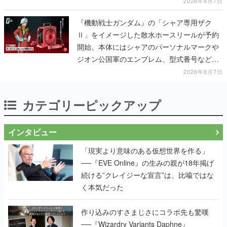
賛相次ぐ
2026年8月7日
『機動戦士ガンダム』の「シャア専用ザク
Ⅱ」をイメージした散水ホースリールが予約
開始。本体にはシャアのパーソナルマークや
ジオン公国軍のエンブレム、型式番号などを
配置
2026年8月7日
カテゴリーピックアップ
インタビュー
「現実より意味のある仮想世界を作る」
──『EVE Online』の生みの親が18年掲げ
続ける”クレイジーな宣言”は、比喩ではな
く本気だった
作り込みのすさまじさにコラボ先も驚嘆
──『Wizardry Variants Daphne』