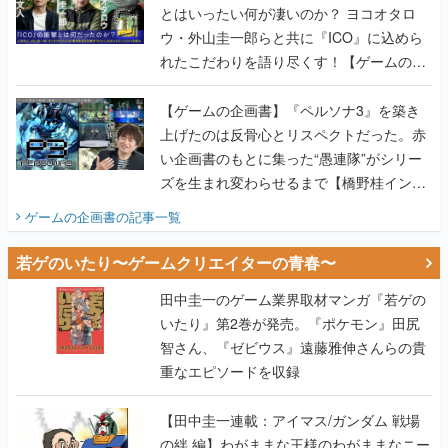
とはいったい何が凄いのか？ ヨコオタロ
ウ・外山圭一郎らと共に『ICO』に込めら
れたこだわりを語り尽くす！【ゲームの企
画書】
【ゲームの企画書】『ペルソナ3』を築き
上げたのは反骨心とリスペクトだった。赤
い企画書のもとに集った“愚連隊”がシリー
ズを生まれ変わらせるまで【橋野桂インタ
ビュー】
ゲームの企画書
の記事一覧
若ゲのいたり〜ゲームクリエイターの青春〜
田中圭一のゲーム業界取材マンガ『若ゲの
いたり』第2巻が発売。『ポケモン』田尻
智さん、『ゼビウス』遠藤雅伸さんらの貴
重なエピソードを収録
【田中圭一連載：アイマス/ガンダム 戦場
の絆 編】わがままな王様のわがままなニー