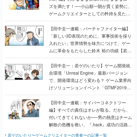
ズを満たす！──小山順一朗が貫く姿勢に、
ゲームクリエイターとしての矜持を見た
【若ゲのいたり最終回】
【田中圭一連載：バーチャファイター編】
「新しい3D表現のために、軍事技術を採り
入れたい」世界情勢を味方につけて、ゲー
ムに革命をもたらした鈴木 裕の功績【若ゲ
のいたり】
【田中圭一：若ゲのいたり】ゲーム開発統
合環境「Unreal Engine」最新バージョン
で、開発環境はどう変わる？ ゲーム業界向
けソリューションイベント「GTMF2019」
に行って、より理解を深めよう【PR】
【田中圭一連載：サイバーコネクトツー
編】すべての責任はオレが取る。だから、
付いてきてくれないか──男の熱意はチーム
解散の危機を救い、『.hack』成功の活路を
開く。業界の快男児・松山 洋に流れる血は
若ゲのいたり〜ゲームクリエイターの青春〜
の記事一覧