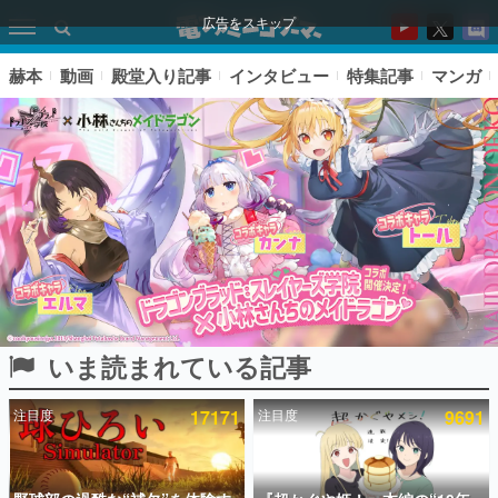
広告をスキップ
赫本
動画
殿堂入り記事
インタビュー
特集記事
マンガ
いま読まれている記事
ピックアップ
注目度
17171
注目度
9691
電ファミのいま読まれている記事ランキング
アプリセール情報