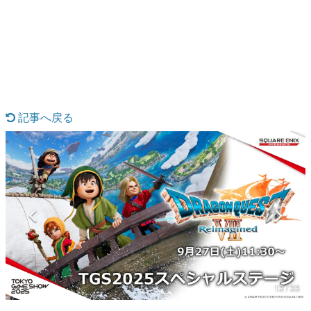
日本のコンテンツ産業やカルチャーに与えた影響を探る企
画です。
日本モバイルゲーム産業史
日本のモバイルゲーム史における主要なトピック・タイト
ルを網羅するほか、開発者へのインタビューや識者による
解説を掲載。約20年の歴史が一望できる決定版！
若ゲのいたり〜ゲームクリエイターの青春〜
『うつヌケ』『ペンと箸』等で知られるマンガ家・田中圭
記事へ戻る
一先生によるゲーム業界レポートマンガです。
なんでゲームは面白い？
ゲーム開発者・hamatsu氏がゲームの魅力を画面や操作の
具体的な形から解き明かしていく、硬派で骨太な評論連載
です。
ゲームが変えた日本語
「経験値」「裏技」「ラスボス」… ゲームにまつわる言葉
の起源や用法の変遷を、コンピューター文化史研究家・タ
イニーP氏が徹底調査。
カテゴリ
13 / 33
特集記事