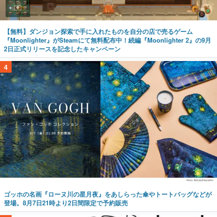
【無料】ダンジョン探索で手に入れたものを自分の店で売るゲーム
『Moonlighter』がSteamにて無料配布中！続編『Moonlighter 2』の9月
2日正式リリースを記念したキャンペーン
4
ゴッホの名画『ローヌ川の星月夜』をあしらった傘やトートバッグなどが
登場。8月7日21時より2日間限定で予約販売