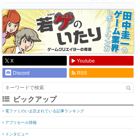
『少年ジャンプ』色だった【若ゲのいた
り】
X
Youtube
Discord
RSS
ピックアップ
電ファミのいま読まれている記事ランキング
アプリセール情報
インタビュー