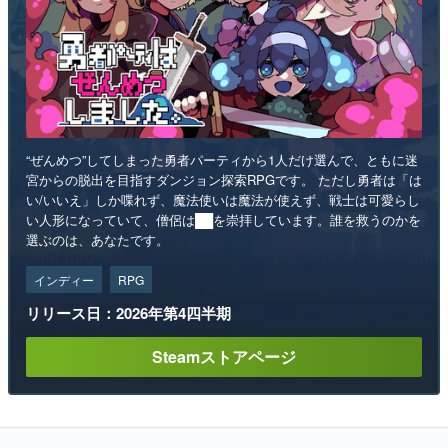
“ぜんめつ”してしまった勇者パーティから1人だけ選んで、ともに迷
宮からの脱出を目指すダンジョン探索RPGです。 ただし勇者は「は
い/いいえ」しか喋れず、魔法使いは魔法が使えず、戦士は可愛らし
い人形になっていて、僧侶は██を崇拝しています。誰を救うのかを
選ぶのは、あなたです。
インディー
RPG
リリース日：2026年第4四半期
Steamストアページ