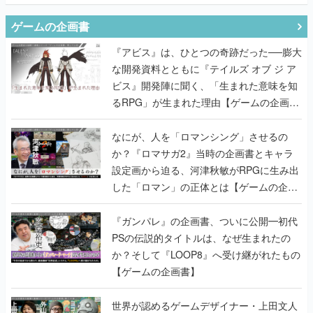
ゲームの企画書
『アビス』は、ひとつの奇跡だった──膨大
な開発資料とともに『テイルズ オブ ジ ア
ビス』開発陣に聞く、「生まれた意味を知
るRPG」が生まれた理由【ゲームの企画
書】
なにが、人を「ロマンシング」させるの
か？『ロマサガ2』当時の企画書とキャラ
設定画から迫る、河津秋敏がRPGに生み出
した「ロマン」の正体とは【ゲームの企画
書】
『ガンパレ』の企画書、ついに公開━初代
PSの伝説的タイトルは、なぜ生まれたの
か？そして『LOOP8』へ受け継がれたもの
【ゲームの企画書】
世界が認めるゲームデザイナー・上田文人