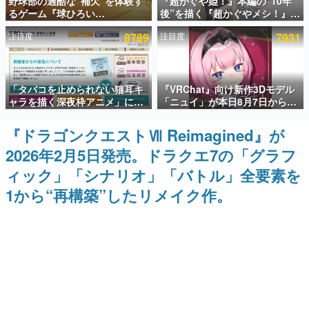
野球部の過酷な“補欠”を体験す
『超かぐや姫！』本編の“10年
るゲーム『球ひろい
後”を描く『超かぐやメシ！』
インタビュー
Simulator』が「1件」のウィッ
Web連載決定。新たなWebマン
注目度
8789
注目度
7931
シュリストをもとにチェコ語に
ガレーベル「ビビビコミック」
連載・特集一覧
対応しSNSで話題に。『キング
にて特別話が掲載スタート、あ
ダム・カム』開発元やチェコの
のお話には…まだ続きがある！
プロ野球選手から称賛の声
殿堂入り記事
「タバコを止められない猫耳キ
『VRChat』向け新作3Dモデル
SNS拡散数が数千以上！ ページビュー数万以上！ などな
ど。多くの人々に読まれた、電ファミ渾身の“殿堂入り”記
ャラを描く深夜枠アニメ」に視
「ニュイ」が本日8月7日から
事をまとめました。
聴者の一部から批判意見。違法
BOOTHにて発売。瞳に光る星
薬物の使用と思しき描写も含め
や感情豊かな表情が、小悪魔か
『ドラゴンクエストⅦ Reimagined』が
ゲームの企画書
て、BPOが議論を交わす
わいい
名作ゲームクリエイターの方々に製作時のエピソードをお
2026年2月5日発売。ドラクエ7の「グラフ
聞きし、ヒットする企画（ゲーム）とは何か？を探ってい
きます。
ィック」「シナリオ」「バトル」全要素を
赫本
1から“再構築”したリメイク作。
この物語を解いてはいけない。『赫本』は、〈試験問題〉
の形をした短編ホラー小説集です。
新世代に訊く
これからのデジタルゲーム市場を担う若きクリエイター達
の姿を追い、彼らのルーツと情熱を探っていきます。
ゲーム世代の作家たち
ゲームに多大な影響を受けた作家さんに取材し、ゲームが