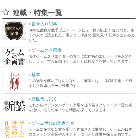
連載・特集一覧
殿堂入り記事
SNS拡散数が数千以上！ ページビュー数万以上！ などなど。多
くの人々に読まれた、電ファミ渾身の“殿堂入り”記事をまとめま
した。
ゲームの企画書
名作ゲームクリエイターの方々に製作時のエピソードをお聞き
し、ヒットする企画（ゲーム）とは何か？を探っていきます。
赫本
この物語を解いてはいけない。『赫本』は、〈試験問題〉の形
をした短編ホラー小説集です。
新世代に訊く
これからのデジタルゲーム市場を担う若きクリエイター達の姿
を追い、彼らのルーツと情熱を探っていきます。
ゲーム世代の作家たち
ゲームに多大な影響を受けた作家さんに取材し、ゲームが日本
のコンテンツ産業やカルチャーに与えた影響を探る企画です。