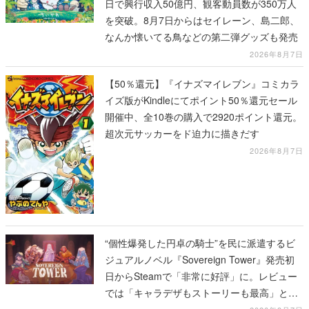
日で興行収入50億円、観客動員数が350万人
を突破。8月7日からはセイレーン、島二郎、
なんか懐いてる鳥などの第二弾グッズも発売
2026年8月7日
【50％還元】『イナズマイレブン』コミカラ
イズ版がKindleにてポイント50％還元セール
開催中、全10巻の購入で2920ポイント還元。
超次元サッカーをド迫力に描きだす
2026年8月7日
“個性爆発した円卓の騎士”を民に派遣するビ
ジュアルノベル『Sovereign Tower』発売初
日からSteamで「非常に好評」に。レビュー
では「キャラデザもストーリーも最高」と称