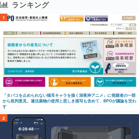
ランキング
1
「タバコを止められない猫耳キャラを描く深夜枠アニメ」に視聴者の一部
から批判意見。違法薬物の使用と思しき描写も含めて、BPOが議論を交わ
す
2