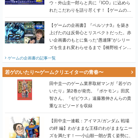
ウ・外山圭一郎らと共に『ICO』に込めら
れたこだわりを語り尽くす！【ゲームの企
画書】
【ゲームの企画書】『ペルソナ3』を築き
上げたのは反骨心とリスペクトだった。赤
い企画書のもとに集った“愚連隊”がシリー
ズを生まれ変わらせるまで【橋野桂インタ
ビュー】
ゲームの企画書
の記事一覧
若ゲのいたり〜ゲームクリエイターの青春〜
田中圭一のゲーム業界取材マンガ『若ゲの
いたり』第2巻が発売。『ポケモン』田尻
智さん、『ゼビウス』遠藤雅伸さんらの貴
重なエピソードを収録
【田中圭一連載：アイマス/ガンダム 戦場
の絆 編】わがままな王様のわがままなニー
ズを満たす！──小山順一朗が貫く姿勢に、