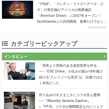
『FNaF』「フレディ・ファズベアーズ・ピ
ザ」の実店舗がアメリカの商業施設
「American Dream」に2027年オープン！
ScottGamesとの共同開発、食事だけでなくス
テージショーや没入型のホラー体験も楽しめ
2026年8月9日
る
カテゴリーピックアップ
インタビュー
「現実より意味のある仮想世界を作る」
──『EVE Online』の生みの親が18年掲げ
続ける”クレイジーな宣言”は、比喩ではな
く本気だった
作り込みのすさまじさにコラボ先も驚嘆
──『Wizardry Variants Daphne』
×『FFXI』コラボが期間限定なのにジョブ