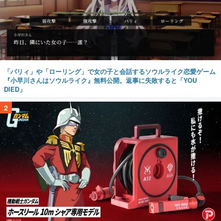
「パリィ」や「ローリング」で女の子と会話するソウルライク恋愛ゲーム
『小早川さんはソウルライク』無料公開。返事に失敗すると「YOU
DIED」
2