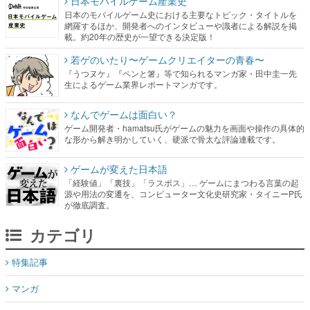
日本モバイルゲーム産業史
日本のモバイルゲーム史における主要なトピック・タイトルを
網羅するほか、開発者へのインタビューや識者による解説を掲
載。約20年の歴史が一望できる決定版！
若ゲのいたり〜ゲームクリエイターの青春〜
『うつヌケ』『ペンと箸』等で知られるマンガ家・田中圭一先
生によるゲーム業界レポートマンガです。
なんでゲームは面白い？
ゲーム開発者・hamatsu氏がゲームの魅力を画面や操作の具体的
な形から解き明かしていく、硬派で骨太な評論連載です。
ゲームが変えた日本語
「経験値」「裏技」「ラスボス」… ゲームにまつわる言葉の起
源や用法の変遷を、コンピューター文化史研究家・タイニーP氏
が徹底調査。
カテゴリ
特集記事
マンガ