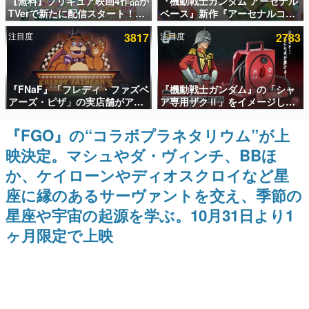
【無料】プリキュア映画4作品が
『機動戦士ガンダム アーセナル
TVerで新たに配信スタート！な
ベース』新作『アーセナルコマ
インタビュー
んと2018年～2024年の映画ほぼ
ンダー』発表！8月28日からオ
注目度
3817
注目度
2783
すべてが見放題に、ぶっちゃけ
ープンベータテスト開催、2027
連載・特集一覧
ありえないラインナップ
年2月下旬に稼働予定
殿堂入り記事
『FNaF』「フレディ・ファズベ
『機動戦士ガンダム』の「シャ
SNS拡散数が数千以上！ ページビュー数万以上！ などな
ど。多くの人々に読まれた、電ファミ渾身の“殿堂入り”記
アーズ・ピザ」の実店舗がアメ
ア専用ザクⅡ」をイメージした
事をまとめました。
リカの商業施設「American
散水ホースリールが予約開始。
Dream」に2027年オープン！
本体にはシャアのパーソナルマ
『FGO』の“コラボプラネタリウム”が上
ゲームの企画書
ScottGamesとの共同開発、食
ークやジオン公国軍のエンブレ
名作ゲームクリエイターの方々に製作時のエピソードをお
映決定。マシュやダ・ヴィンチ、BBほ
事だけでなくステージショーや
ム、型式番号などを配置
聞きし、ヒットする企画（ゲーム）とは何か？を探ってい
没入型のホラー体験も楽しめる
きます。
か、ケイローンやディオスクロイなど星
赫本
座に縁のあるサーヴァントを交え、季節の
この物語を解いてはいけない。『赫本』は、〈試験問題〉
星座や宇宙の起源を学ぶ。10月31日より1
の形をした短編ホラー小説集です。
ヶ月限定で上映
新世代に訊く
これからのデジタルゲーム市場を担う若きクリエイター達
の姿を追い、彼らのルーツと情熱を探っていきます。
ゲーム世代の作家たち
ゲームに多大な影響を受けた作家さんに取材し、ゲームが