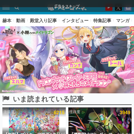
広告をスキップ
赫本
動画
殿堂入り記事
インタビュー
特集記事
マンガ
いま読まれている記事
ピックアップ
注目度
6215
注目度
3949
電ファミのいま読まれている記事ランキング
アプリセール情報