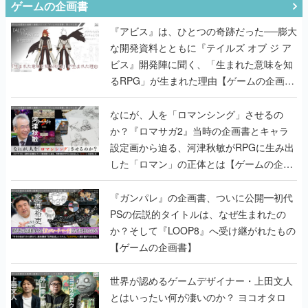
ゲームの企画書
『アビス』は、ひとつの奇跡だった──膨大
な開発資料とともに『テイルズ オブ ジ ア
ビス』開発陣に聞く、「生まれた意味を知
るRPG」が生まれた理由【ゲームの企画
書】
なにが、人を「ロマンシング」させるの
か？『ロマサガ2』当時の企画書とキャラ
設定画から迫る、河津秋敏がRPGに生み出
した「ロマン」の正体とは【ゲームの企画
書】
『ガンパレ』の企画書、ついに公開━初代
PSの伝説的タイトルは、なぜ生まれたの
か？そして『LOOP8』へ受け継がれたもの
【ゲームの企画書】
世界が認めるゲームデザイナー・上田文人
とはいったい何が凄いのか？ ヨコオタロ