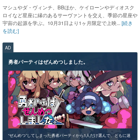
マシュやダ・ヴィンチ、BBほか、ケイローンやディオスク
ロイなど星座に縁のあるサーヴァントを交え、季節の星座や
宇宙の起源を学ぶ。10月31日より1ヶ月限定で上映...
[続き
を読む]
AD
勇者パーティはぜんめつしました。
“ぜんめつ”してしまった勇者パーティから1人だけ選んで、ともに迷