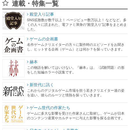
連載・特集一覧
殿堂入り記事
SNS拡散数が数千以上！ ページビュー数万以上！ などなど。多
くの人々に読まれた、電ファミ渾身の“殿堂入り”記事をまとめま
した。
ゲームの企画書
名作ゲームクリエイターの方々に製作時のエピソードをお聞き
し、ヒットする企画（ゲーム）とは何か？を探っていきます。
赫本
この物語を解いてはいけない。『赫本』は、〈試験問題〉の形
をした短編ホラー小説集です。
新世代に訊く
これからのデジタルゲーム市場を担う若きクリエイター達の姿
を追い、彼らのルーツと情熱を探っていきます。
ゲーム世代の作家たち
ゲームに多大な影響を受けた作家さんに取材し、ゲームが日本
のコンテンツ産業やカルチャーに与えた影響を探る企画です。