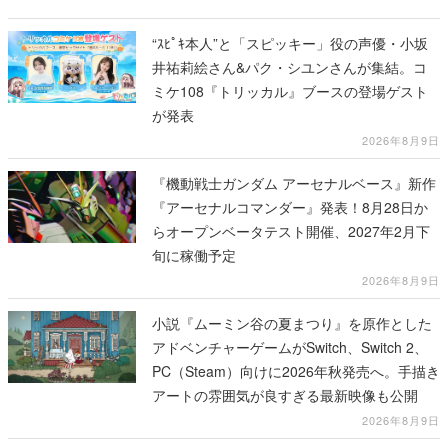
“ｽﾋﾟｷ本人”と「スピッキー」役の声優・小坂
井祐莉絵さん&パク・シユンさんが集結。コ
ミケ108『トリッカル』ブースの登場ゲスト
が発表
2026年8月9日
『機動戦士ガンダム アーセナルベース』新作
『アーセナルコマンダー』発表！8月28日か
らオープンベータテスト開催、2027年2月下
旬に稼働予定
2026年8月9日
小説『ムーミン谷の夏まつり』を原作とした
アドベンチャーゲームがSwitch、Switch 2、
PC（Steam）向けに2026年秋発売へ。手描き
アートの雰囲気が良すぎる最新映像も公開
2026年8月9日