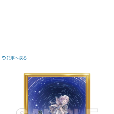
日本のコンテンツ産業やカルチャーに与えた影響を探る企
画です。
日本モバイルゲーム産業史
日本のモバイルゲーム史における主要なトピック・タイト
ルを網羅するほか、開発者へのインタビューや識者による
解説を掲載。約20年の歴史が一望できる決定版！
若ゲのいたり〜ゲームクリエイターの青春〜
『うつヌケ』『ペンと箸』等で知られるマンガ家・田中圭
一先生によるゲーム業界レポートマンガです。
記事へ戻る
なんでゲームは面白い？
ゲーム開発者・hamatsu氏がゲームの魅力を画面や操作の
具体的な形から解き明かしていく、硬派で骨太な評論連載
です。
ゲームが変えた日本語
「経験値」「裏技」「ラスボス」… ゲームにまつわる言葉
の起源や用法の変遷を、コンピューター文化史研究家・タ
イニーP氏が徹底調査。
カテゴリ
特集記事