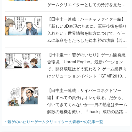
ゲームクリエイターとしての矜持を見た
【若ゲのいたり最終回】
【田中圭一連載：バーチャファイター編】
「新しい3D表現のために、軍事技術を採り
入れたい」世界情勢を味方につけて、ゲー
ムに革命をもたらした鈴木 裕の功績【若ゲ
のいたり】
【田中圭一：若ゲのいたり】ゲーム開発統
合環境「Unreal Engine」最新バージョン
で、開発環境はどう変わる？ ゲーム業界向
けソリューションイベント「GTMF2019」
に行って、より理解を深めよう【PR】
【田中圭一連載：サイバーコネクトツー
編】すべての責任はオレが取る。だから、
付いてきてくれないか──男の熱意はチーム
解散の危機を救い、『.hack』成功の活路を
開く。業界の快男児・松山 洋に流れる血は
若ゲのいたり〜ゲームクリエイターの青春〜
の記事一覧
『少年ジャンプ』色だった【若ゲのいた