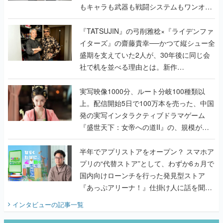
もキャラも武器も戦闘システムもワンオフ
で作り込まれた理由を両ディレクターに聞
く
『TATSUJIN』の弓削雅稔×『ライデンファ
イターズ』の齋藤貴幸──かつて縦シュー全
盛期を支えていた2人が、30年後に同じ会
社で机を並べる理由とは。新作
『TATSUJIN EXTREME』で初タッグを組
んだレジェンド2人に訊く開発秘話
実写映像1000分、ルート分岐100種類以
上。配信開始5日で100万本を売った、中国
発の実写インタラクティブドラマゲーム
『盛世天下：女帝への道II』の、規模が違
うこだわりをプロデューサーに聞いた
半年でアプリストアをオープン？ スマホア
プリの“代替ストア”として、わずか6ヵ月で
国内向けローンチを行った発見型ストア
『あっぷアリーナ！』仕掛け人に話を聞い
てみた
インタビュー
の記事一覧