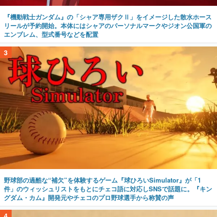
『機動戦士ガンダム』の「シャア専用ザクⅡ」をイメージした散水ホース
リールが予約開始。本体にはシャアのパーソナルマークやジオン公国軍の
エンブレム、型式番号などを配置
3
野球部の過酷な“補欠”を体験するゲーム『球ひろいSimulator』が「1
件」のウィッシュリストをもとにチェコ語に対応しSNSで話題に。『キン
グダム・カム』開発元やチェコのプロ野球選手から称賛の声
4