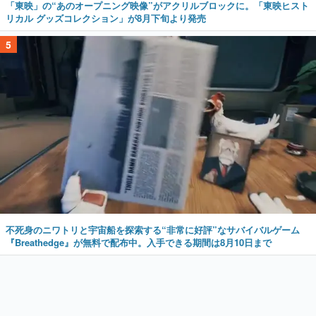
「東映」の“あのオープニング映像”がアクリルブロックに。「東映ヒスト
リカル グッズコレクション」が8月下旬より発売
5
不死身のニワトリと宇宙船を探索する“非常に好評”なサバイバルゲーム
『Breathedge』が無料で配布中。入手できる期間は8月10日まで