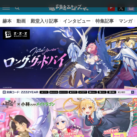
広告をスキップ
赫本
動画
殿堂入り記事
インタビュー
特集記事
マンガ
ピックアップ
電ファミのいま読まれている記事ランキング
アプリセール情報