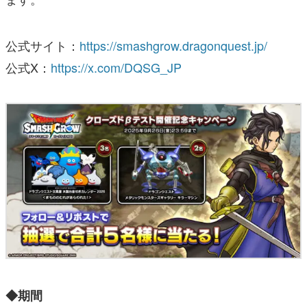
公式サイト：
https://smashgrow.dragonquest.jp/
公式X：
https://x.com/DQSG_JP
◆期間