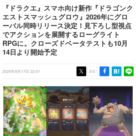
を描く
Switch向けにリリース予定
日本のコンテンツ産業やカルチャーに与えた影響を探る企
『ドラクエ』スマホ向け新作『ドラゴンク
画です。
エストスマッシュグロウ』2026年にグロ
日本モバイルゲーム産業史
ーバル同時リリース決定！見下ろし型視点
日本のモバイルゲーム史における主要なトピック・タイト
ルを網羅するほか、開発者へのインタビューや識者による
でアクションを展開するローグライト
解説を掲載。約20年の歴史が一望できる決定版！
RPGに。クローズドベータテストも10月
若ゲのいたり〜ゲームクリエイターの青春〜
『うつヌケ』『ペンと箸』等で知られるマンガ家・田中圭
14日より開始予定
一先生によるゲーム業界レポートマンガです。
なんでゲームは面白い？
2025年9月17日 22:01
反応
ゲーム開発者・hamatsu氏がゲームの魅力を画面や操作の
具体的な形から解き明かしていく、硬派で骨太な評論連載
です。
ゲームが変えた日本語
「経験値」「裏技」「ラスボス」… ゲームにまつわる言葉
の起源や用法の変遷を、コンピューター文化史研究家・タ
イニーP氏が徹底調査。
カテゴリ
特集記事