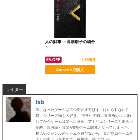
人の財布 ～高畑朋子の場合
～
5%OFF
1,359円
Amazonで購入
ライター
fab
気になったゲームは古今問わず遊ばずにはいられない性
格。シリーズ物も大好き。 中学生の時に東方Projectに触
れてからゲーム音楽へ目覚め、アトリエシリーズと出会い
覚醒。普段聴く音楽が9割ゲーム関連となってしまった。
幅広いジャンルのゲームを遊びながら、まだ見ぬゲーム音
楽との出会いを求めて日夜探求し続けている。