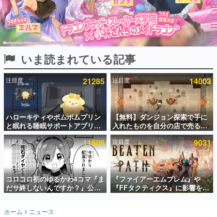
インタビュー
連載・特集一覧
殿堂入り記事
いま読まれている記事
SNS拡散数が数千以上！ ページビュー数万以上！ などな
ど。多くの人々に読まれた、電ファミ渾身の“殿堂入り”記
事をまとめました。
注目度
21285
注目度
14003
ゲームの企画書
名作ゲームクリエイターの方々に製作時のエピソードをお
聞きし、ヒットする企画（ゲーム）とは何か？を探ってい
ハローキティやポムポムプリン
【無料】ダンジョン探索で手に
きます。
と眠れる睡眠サポートアプリ
入れたものを自分の店で売るゲ
赫本
『ゆめたび』が配信中。キャラ
ーム『Moonlighter』がSteam
この物語を解いてはいけない。『赫本』は、〈試験問題〉
注目度
11506
注目度
9031
ごとのASMRや目覚ましアラー
にて無料配布中！続編
の形をした短編ホラー小説集です。
ムも搭載
『Moonlighter 2』の9月2日正
式リリースを記念したキャンペ
ーン
新世代に訊く
コロコロ初のゆるかわ4コマ『ま
『ファイアーエムブレム』や
これからのデジタルゲーム市場を担う若きクリエイター達
の姿を追い、彼らのルーツと情熱を探っていきます。
だサ終しないんですか？』公開
『FFタクティクス』に影響を受
スタート。主人公は新入社員の
けた新作戦略RPG『Beaten
侘石ダイヤ、ゲーム会社を舞台
Path』2027年に発売へ。
ゲーム世代の作家たち
ホーム
ニュース
にトラブルへ対応する社員たち
PC（Steam）、PS5、Xbox、
ゲームに多大な影響を受けた作家さんに取材し、ゲームが