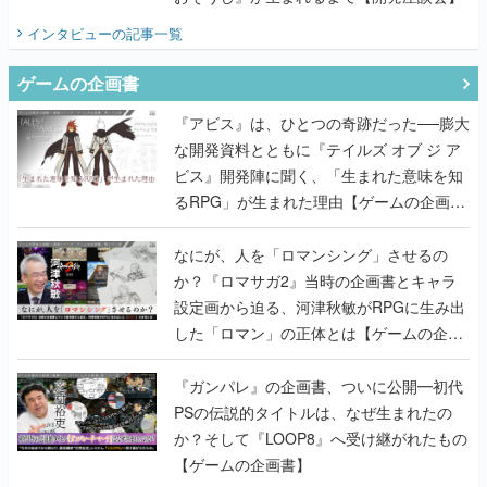
インタビュー
の記事一覧
ゲームの企画書
『アビス』は、ひとつの奇跡だった──膨大
な開発資料とともに『テイルズ オブ ジ ア
ビス』開発陣に聞く、「生まれた意味を知
るRPG」が生まれた理由【ゲームの企画
書】
なにが、人を「ロマンシング」させるの
か？『ロマサガ2』当時の企画書とキャラ
設定画から迫る、河津秋敏がRPGに生み出
した「ロマン」の正体とは【ゲームの企画
書】
『ガンパレ』の企画書、ついに公開━初代
PSの伝説的タイトルは、なぜ生まれたの
か？そして『LOOP8』へ受け継がれたもの
【ゲームの企画書】