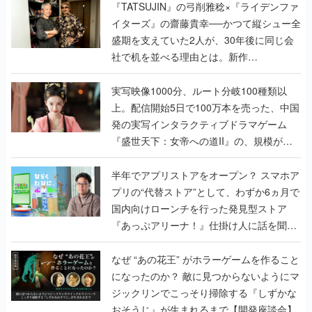
く
『TATSUJIN』の弓削雅稔×『ライデンファ
イターズ』の齋藤貴幸──かつて縦シュー全
盛期を支えていた2人が、30年後に同じ会
社で机を並べる理由とは。新作
『TATSUJIN EXTREME』で初タッグを組
んだレジェンド2人に訊く開発秘話
実写映像1000分、ルート分岐100種類以
上。配信開始5日で100万本を売った、中国
発の実写インタラクティブドラマゲーム
『盛世天下：女帝への道II』の、規模が違
うこだわりをプロデューサーに聞いた
半年でアプリストアをオープン？ スマホア
プリの“代替ストア”として、わずか6ヵ月で
国内向けローンチを行った発見型ストア
『あっぷアリーナ！』仕掛け人に話を聞い
てみた
なぜ “あの花王” がホラーゲームを作ること
になったのか？ 敵に見つからないようにマ
ジックリンでこっそり掃除する『しずかな
おそうじ』が生まれるまで【開発座談会】