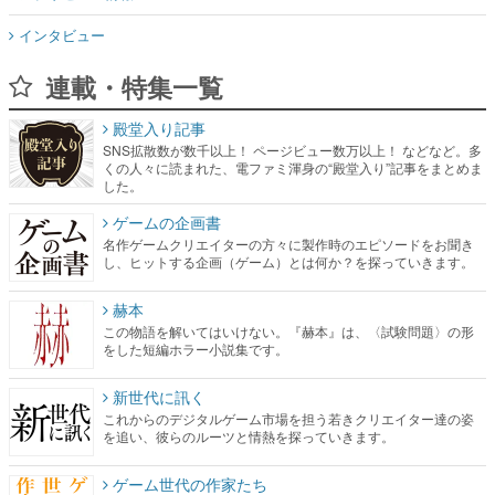
インタビュー
連載・特集一覧
殿堂入り記事
SNS拡散数が数千以上！ ページビュー数万以上！ などなど。多
くの人々に読まれた、電ファミ渾身の“殿堂入り”記事をまとめま
した。
ゲームの企画書
名作ゲームクリエイターの方々に製作時のエピソードをお聞き
し、ヒットする企画（ゲーム）とは何か？を探っていきます。
赫本
この物語を解いてはいけない。『赫本』は、〈試験問題〉の形
をした短編ホラー小説集です。
新世代に訊く
これからのデジタルゲーム市場を担う若きクリエイター達の姿
を追い、彼らのルーツと情熱を探っていきます。
ゲーム世代の作家たち