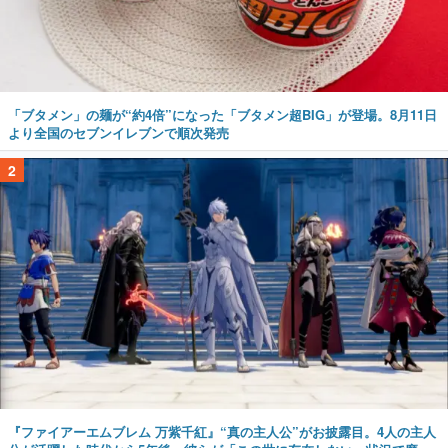
「ブタメン」の麺が“約4倍”になった「ブタメン超BIG」が登場。8月11日
より全国のセブンイレブンで順次発売
2
『ファイアーエムブレム 万紫千紅』“真の主人公”がお披露目。4人の主人