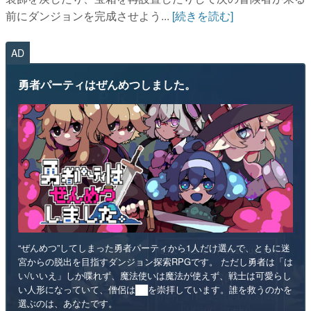
前にダンジョンを完成させよう...
[続きを読む]
AD
勇者パーティはぜんめつしました。
“ぜんめつ”してしまった勇者パーティから1人だけ選んで、ともに迷
宮からの脱出を目指すダンジョン探索RPGです。 ただし勇者は「は
い/いいえ」しか喋れず、魔法使いは魔法が使えず、戦士は可愛らし
い人形になっていて、僧侶は██を崇拝しています。誰を救うのかを
選ぶのは、あなたです。