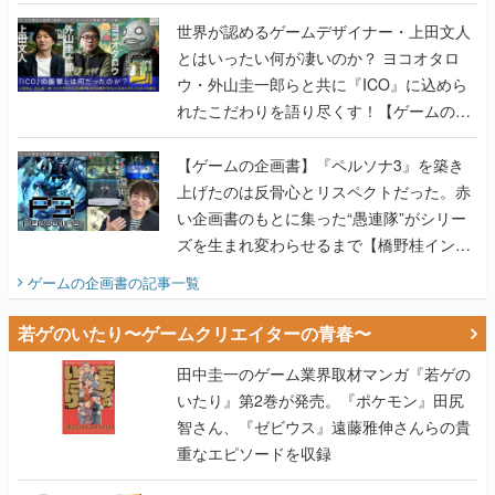
世界が認めるゲームデザイナー・上田文人
とはいったい何が凄いのか？ ヨコオタロ
ウ・外山圭一郎らと共に『ICO』に込めら
れたこだわりを語り尽くす！【ゲームの企
画書】
【ゲームの企画書】『ペルソナ3』を築き
上げたのは反骨心とリスペクトだった。赤
い企画書のもとに集った“愚連隊”がシリー
ズを生まれ変わらせるまで【橋野桂インタ
ビュー】
ゲームの企画書
の記事一覧
若ゲのいたり〜ゲームクリエイターの青春〜
田中圭一のゲーム業界取材マンガ『若ゲの
いたり』第2巻が発売。『ポケモン』田尻
智さん、『ゼビウス』遠藤雅伸さんらの貴
重なエピソードを収録