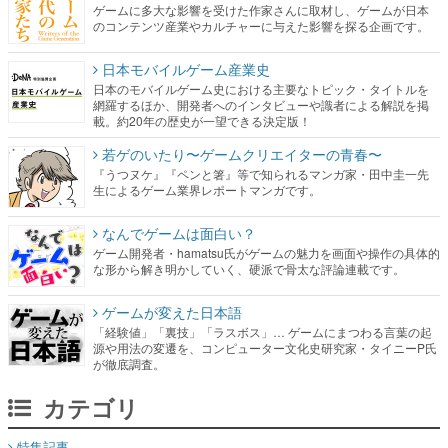
ゲームに多大な影響を受けた作家さんに取材し、ゲームが日本
のコンテンツ産業やカルチャーに与えた影響を探る企画です。
日本モバイルゲーム産業史
日本のモバイルゲーム史における主要なトピック・タイトルを
網羅するほか、開発者へのインタビューや識者による解説を掲
載。約20年の歴史が一望できる決定版！
若ゲのいたり〜ゲームクリエイターの青春〜
『うつヌケ』『ペンと箸』等で知られるマンガ家・田中圭一先
生によるゲーム業界レポートマンガです。
なんでゲームは面白い？
ゲーム開発者・hamatsu氏がゲームの魅力を画面や操作の具体的
な形から解き明かしていく、硬派で骨太な評論連載です。
ゲームが変えた日本語
「経験値」「裏技」「ラスボス」… ゲームにまつわる言葉の起
源や用法の変遷を、コンピューター文化史研究家・タイニーP氏
が徹底調査。
カテゴリ
特集記事