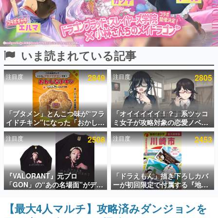
インタビュー
連載・特集一覧
いま読まれている記事
殿堂入り記事
SNS拡散数が数千以上！ ページビュー数万以上！ などな
ど。多くの人々に読まれた、電ファミ渾身の“殿堂入り”記
注目度
2849
注目度
2805
事をまとめました。
ゲームの企画書
名作ゲームクリエイターの方々に製作時のエピソードをお
聞きし、ヒットする企画（ゲーム）とは何か？を探ってい
「ブタメン」とんこつ味が“フラ
「オイイイイイ！？」系ツッコ
きます。
イドチキン”になった「おかしな
ミ女子が攻略対象の恋愛ノベル
チキン」が登場。8月11日より
ゲーム『美術部カノジョ』
赫本
注目度
2508
注目度
2453
全国のセブンイレブンで順次発
Steamストアページが公開。
この物語を解いてはいけない。『赫本』は、〈試験問題〉
売、 「ブタメンくん」がデザイ
「お前らーそろそろ自重しろ
の形をした短編ホラー小説集です。
ンされた専用袋が先着でついて
ー？＾＾」暗黒微笑の夢女子
くるキャンペーンも実施
や、萌え声不思議ちゃん女子と
新世代に訊く
青春を謳歌
『VALORANT』元プロ
「ドラえもん」描き下ろしカバ
これからのデジタルゲーム市場を担う若きクリエイター達
「GON」の“あの名場面”がデザ
ーが初回限定で付属する『地球
の姿を追い、彼らのルーツと情熱を探っていきます。
インされた新作グッズが本日8月
の歩き方 川崎市』が8月6日に発
5日より期間限定で発売。Tシャ
売。全400ページの大ボリュー
【最大4人マルチ】攻略済みダンジョンを
ゲーム世代の作家たち
ツやコインケース、アクキーな
ム
ゲームに多大な影響を受けた作家さんに取材し、ゲームが