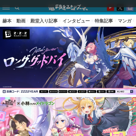
広告をスキップ
赫本
動画
殿堂入り記事
インタビュー
特集記事
マンガ
ピックアップ
電ファミのいま読まれている記事ランキング
アプリセール情報