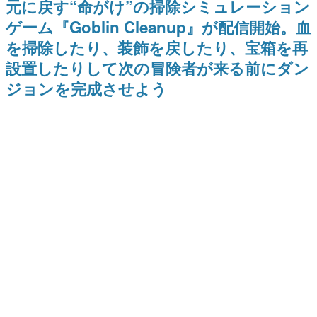
元に戻す“命がけ”の掃除シミュレーション
どが全品受注生産で登場、過去
日本のコンテンツ産業やカルチャーに与えた影響を探る企
に発売したグッズの再販も
ゲーム『Goblin Cleanup』が配信開始。血
画です。
を掃除したり、装飾を戻したり、宝箱を再
日本モバイルゲーム産業史
日本のモバイルゲーム史における主要なトピック・タイト
設置したりして次の冒険者が来る前にダン
ルを網羅するほか、開発者へのインタビューや識者による
解説を掲載。約20年の歴史が一望できる決定版！
ジョンを完成させよう
若ゲのいたり〜ゲームクリエイターの青春〜
『うつヌケ』『ペンと箸』等で知られるマンガ家・田中圭
一先生によるゲーム業界レポートマンガです。
なんでゲームは面白い？
ゲーム開発者・hamatsu氏がゲームの魅力を画面や操作の
具体的な形から解き明かしていく、硬派で骨太な評論連載
です。
ゲームが変えた日本語
「経験値」「裏技」「ラスボス」… ゲームにまつわる言葉
の起源や用法の変遷を、コンピューター文化史研究家・タ
イニーP氏が徹底調査。
カテゴリ
特集記事