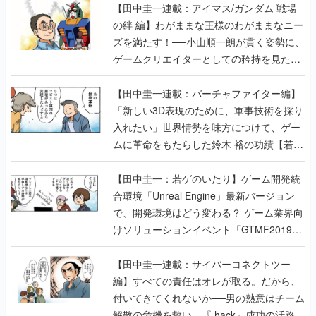
【田中圭一連載：アイマス/ガンダム 戦場
の絆 編】わがままな王様のわがままなニー
ズを満たす！──小山順一朗が貫く姿勢に、
ゲームクリエイターとしての矜持を見た
【若ゲのいたり最終回】
【田中圭一連載：バーチャファイター編】
「新しい3D表現のために、軍事技術を採り
入れたい」世界情勢を味方につけて、ゲー
ムに革命をもたらした鈴木 裕の功績【若ゲ
のいたり】
【田中圭一：若ゲのいたり】ゲーム開発統
合環境「Unreal Engine」最新バージョン
で、開発環境はどう変わる？ ゲーム業界向
けソリューションイベント「GTMF2019」
に行って、より理解を深めよう【PR】
【田中圭一連載：サイバーコネクトツー
編】すべての責任はオレが取る。だから、
付いてきてくれないか──男の熱意はチーム
解散の危機を救い、『.hack』成功の活路を