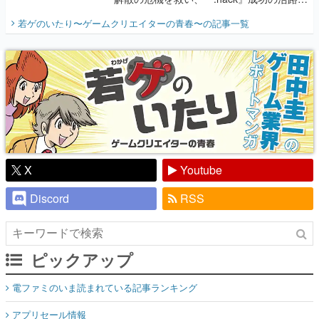
開く。業界の快男児・松山 洋に流れる血は
若ゲのいたり〜ゲームクリエイターの青春〜
の記事一覧
『少年ジャンプ』色だった【若ゲのいた
り】
X
Youtube
Discord
RSS
ピックアップ
電ファミのいま読まれている記事ランキング
アプリセール情報