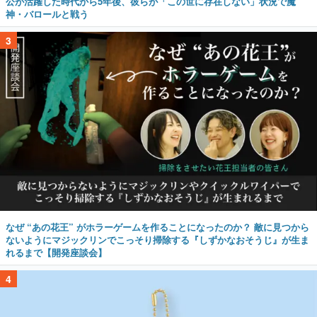
公が活躍した時代から5年後、彼らが「この世に存在しない」状況で魔
神・バロールと戦う
3
なぜ “あの花王” がホラーゲームを作ることになったのか？ 敵に見つから
ないようにマジックリンでこっそり掃除する『しずかなおそうじ』が生ま
れるまで【開発座談会】
4