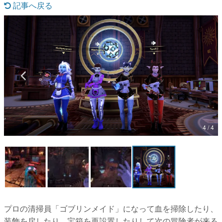
記事へ戻る
マンガ
女性向け
アプリレビュー
その他
電ファミニコゲーマーとは？
運営：株式会社マレ
4 / 4
プロの清掃員「ゴブリンメイド」になって血を掃除したり、
装飾を戻したり、宝箱を再設置したりして次の冒険者が来る