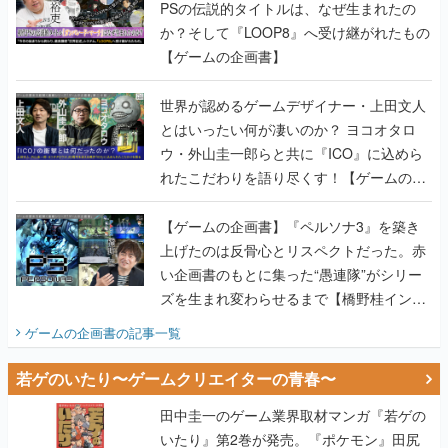
PSの伝説的タイトルは、なぜ生まれたの
か？そして『LOOP8』へ受け継がれたもの
【ゲームの企画書】
世界が認めるゲームデザイナー・上田文人
とはいったい何が凄いのか？ ヨコオタロ
ウ・外山圭一郎らと共に『ICO』に込めら
れたこだわりを語り尽くす！【ゲームの企
画書】
【ゲームの企画書】『ペルソナ3』を築き
上げたのは反骨心とリスペクトだった。赤
い企画書のもとに集った“愚連隊”がシリー
ズを生まれ変わらせるまで【橋野桂インタ
ビュー】
ゲームの企画書
の記事一覧
若ゲのいたり〜ゲームクリエイターの青春〜
田中圭一のゲーム業界取材マンガ『若ゲの
いたり』第2巻が発売。『ポケモン』田尻