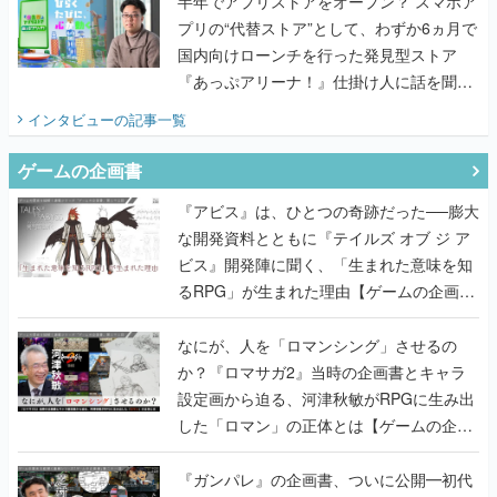
半年でアプリストアをオープン？ スマホア
プリの“代替ストア”として、わずか6ヵ月で
国内向けローンチを行った発見型ストア
『あっぷアリーナ！』仕掛け人に話を聞い
てみた
インタビュー
の記事一覧
ゲームの企画書
『アビス』は、ひとつの奇跡だった──膨大
な開発資料とともに『テイルズ オブ ジ ア
ビス』開発陣に聞く、「生まれた意味を知
るRPG」が生まれた理由【ゲームの企画
書】
なにが、人を「ロマンシング」させるの
か？『ロマサガ2』当時の企画書とキャラ
設定画から迫る、河津秋敏がRPGに生み出
した「ロマン」の正体とは【ゲームの企画
書】
『ガンパレ』の企画書、ついに公開━初代