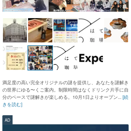
7 / 9
マンガ
女性向け
アプリレビュー
その他
電ファミニコゲーマーとは？
運営：株式会社マレ
満足度の高い完全オリジナルの謎を提供し、あなたを謎解き
の世界にゆる〜くご案内。制限時間はなくドリンク片手に自
分のペースで謎解きが楽しめる。10月1日よりオープン...
[続
きを読む]
AD