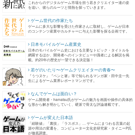
これからのデジタルゲーム市場を担う若きクリエイター達の姿
を追い、彼らのルーツと情熱を探っていきます。
ゲーム世代の作家たち
ゲームに多大な影響を受けた作家さんに取材し、ゲームが日本
のコンテンツ産業やカルチャーに与えた影響を探る企画です。
日本モバイルゲーム産業史
日本のモバイルゲーム史における主要なトピック・タイトルを
網羅するほか、開発者へのインタビューや識者による解説を掲
載。約20年の歴史が一望できる決定版！
若ゲのいたり〜ゲームクリエイターの青春〜
『うつヌケ』『ペンと箸』等で知られるマンガ家・田中圭一先
生によるゲーム業界レポートマンガです。
なんでゲームは面白い？
ゲーム開発者・hamatsu氏がゲームの魅力を画面や操作の具体的
な形から解き明かしていく、硬派で骨太な評論連載です。
ゲームが変えた日本語
「経験値」「裏技」「ラスボス」… ゲームにまつわる言葉の起
源や用法の変遷を、コンピューター文化史研究家・タイニーP氏
が徹底調査。