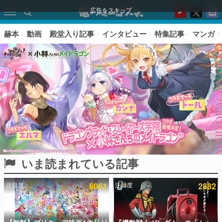
広告をスキップ
赫本
動画
殿堂入り記事
インタビュー
特集記事
マンガ
いま読まれている記事
ピックアップ
注目度
6061
注目度
2882
電ファミのいま読まれている記事ランキング
アプリセール情報