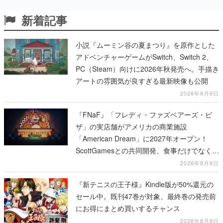
新着記事
小説『ムーミン谷の夏まつり』を原作とした
アドベンチャーゲームがSwitch、Switch 2、
PC（Steam）向けに2026年秋発売へ。手描き
アートの雰囲気が良すぎる最新映像も公開
2026年8月9日
『FNaF』「フレディ・ファズベアーズ・ピ
ザ」の実店舗がアメリカの商業施設
「American Dream」に2027年オープン！
ScottGamesとの共同開発、食事だけでなくス
テージショーや没入型のホラー体験も楽しめ
2026年8月9日
る
『新テニスの王子様』Kindle版が50%還元の
セール中。既刊47巻が対象、最終巻の発売前
にお得にまとめ買いするチャンス
2026年8月9日