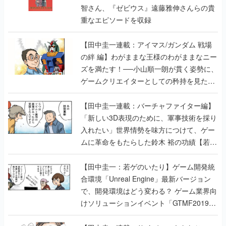
智さん、『ゼビウス』遠藤雅伸さんらの貴
重なエピソードを収録
【田中圭一連載：アイマス/ガンダム 戦場
の絆 編】わがままな王様のわがままなニー
ズを満たす！──小山順一朗が貫く姿勢に、
ゲームクリエイターとしての矜持を見た
【若ゲのいたり最終回】
【田中圭一連載：バーチャファイター編】
「新しい3D表現のために、軍事技術を採り
入れたい」世界情勢を味方につけて、ゲー
ムに革命をもたらした鈴木 裕の功績【若ゲ
のいたり】
【田中圭一：若ゲのいたり】ゲーム開発統
合環境「Unreal Engine」最新バージョン
で、開発環境はどう変わる？ ゲーム業界向
けソリューションイベント「GTMF2019」
に行って、より理解を深めよう【PR】