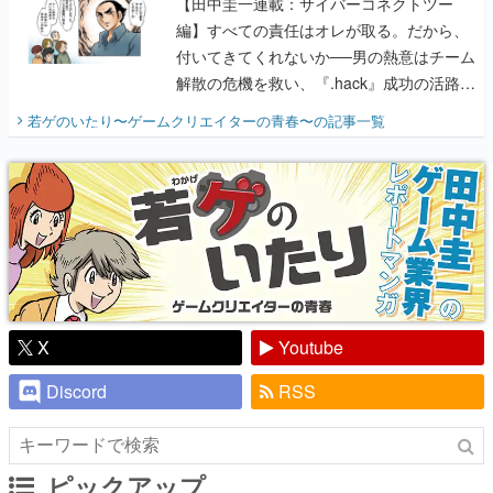
【田中圭一連載：サイバーコネクトツー
編】すべての責任はオレが取る。だから、
付いてきてくれないか──男の熱意はチーム
解散の危機を救い、『.hack』成功の活路を
開く。業界の快男児・松山 洋に流れる血は
若ゲのいたり〜ゲームクリエイターの青春〜
の記事一覧
『少年ジャンプ』色だった【若ゲのいた
り】
X
Youtube
Discord
RSS
ピックアップ