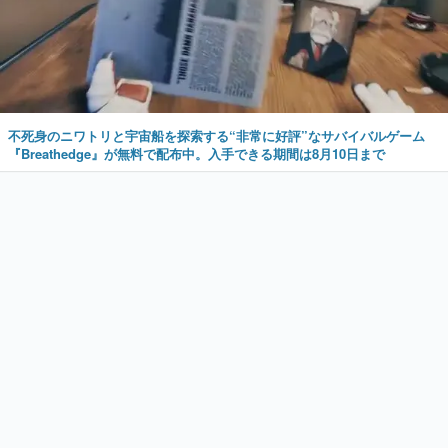
不死身のニワトリと宇宙船を探索する“非常に好評”なサバイバルゲーム
『Breathedge』が無料で配布中。入手できる期間は8月10日まで