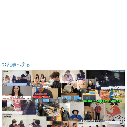
日本のコンテンツ産業やカルチャーに与えた影響を探る企
画です。
日本モバイルゲーム産業史
日本のモバイルゲーム史における主要なトピック・タイト
ルを網羅するほか、開発者へのインタビューや識者による
解説を掲載。約20年の歴史が一望できる決定版！
若ゲのいたり〜ゲームクリエイターの青春〜
『うつヌケ』『ペンと箸』等で知られるマンガ家・田中圭
一先生によるゲーム業界レポートマンガです。
記事へ戻る
なんでゲームは面白い？
ゲーム開発者・hamatsu氏がゲームの魅力を画面や操作の
具体的な形から解き明かしていく、硬派で骨太な評論連載
です。
ゲームが変えた日本語
「経験値」「裏技」「ラスボス」… ゲームにまつわる言葉
の起源や用法の変遷を、コンピューター文化史研究家・タ
イニーP氏が徹底調査。
カテゴリ
特集記事