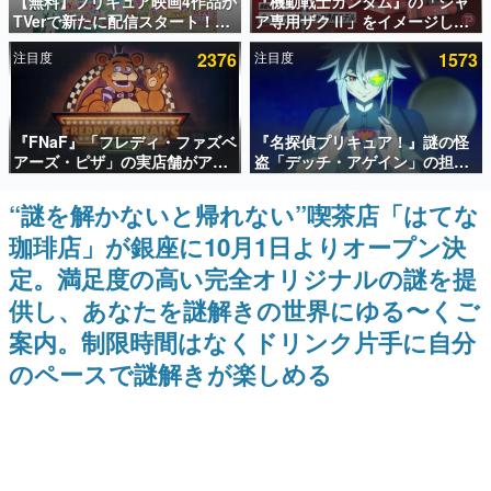
【無料】プリキュア映画4作品が
『機動戦士ガンダム』の「シャ
TVerで新たに配信スタート！な
ア専用ザクⅡ」をイメージした
インタビュー
んと2018年～2024年の映画ほぼ
散水ホースリールが予約開始。
注目度
2376
注目度
1573
すべてが見放題に、ぶっちゃけ
本体にはシャアのパーソナルマ
連載・特集一覧
ありえないラインナップ
ークやジオン公国軍のエンブレ
ム、型式番号などを配置
殿堂入り記事
『FNaF』「フレディ・ファズベ
『名探偵プリキュア！』謎の怪
SNS拡散数が数千以上！ ページビュー数万以上！ などな
ど。多くの人々に読まれた、電ファミ渾身の“殿堂入り”記
アーズ・ピザ」の実店舗がアメ
盗「デッチ・アゲイン」の担当
事をまとめました。
リカの商業施設「American
キャストは天﨑滉平さんと判
Dream」に2027年オープン！
明。『Re:ゼロから始める異世
“謎を解かないと帰れない”喫茶店「はてな
ゲームの企画書
ScottGamesとの共同開発、食
界生活』オットー役、『ヒプノ
名作ゲームクリエイターの方々に製作時のエピソードをお
珈琲店」が銀座に10月1日よりオープン決
事だけでなくステージショーや
シスマイク』山田三郎役など
聞きし、ヒットする企画（ゲーム）とは何か？を探ってい
没入型のホラー体験も楽しめる
きます。
定。満足度の高い完全オリジナルの謎を提
赫本
供し、あなたを謎解きの世界にゆる〜くご
この物語を解いてはいけない。『赫本』は、〈試験問題〉
案内。制限時間はなくドリンク片手に自分
の形をした短編ホラー小説集です。
のペースで謎解きが楽しめる
新世代に訊く
これからのデジタルゲーム市場を担う若きクリエイター達
の姿を追い、彼らのルーツと情熱を探っていきます。
ゲーム世代の作家たち
ゲームに多大な影響を受けた作家さんに取材し、ゲームが