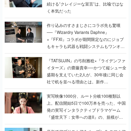
続ける”クレイジーな宣言”は、比喩ではな
く本気だった
作り込みのすさまじさにコラボ先も驚嘆
──『Wizardry Variants Daphne』
×『FFXI』コラボが期間限定なのにジョブ
もキャラも武器も戦闘システムもワンオフ
で作り込まれた理由を両ディレクターに聞
く
『TATSUJIN』の弓削雅稔×『ライデンファ
イターズ』の齋藤貴幸──かつて縦シュー全
盛期を支えていた2人が、30年後に同じ会
社で机を並べる理由とは。新作
『TATSUJIN EXTREME』で初タッグを組
んだレジェンド2人に訊く開発秘話
実写映像1000分、ルート分岐100種類以
上。配信開始5日で100万本を売った、中国
発の実写インタラクティブドラマゲーム
『盛世天下：女帝への道II』の、規模が違
うこだわりをプロデューサーに聞いた