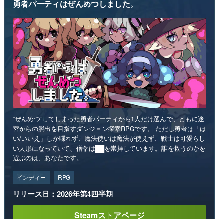
勇者パーティはぜんめつしました。
“ぜんめつ”してしまった勇者パーティから1人だけ選んで、ともに迷
宮からの脱出を目指すダンジョン探索RPGです。 ただし勇者は「は
い/いいえ」しか喋れず、魔法使いは魔法が使えず、戦士は可愛らし
い人形になっていて、僧侶は██を崇拝しています。誰を救うのかを
選ぶのは、あなたです。
インディー
RPG
リリース日：2026年第4四半期
Steamストアページ