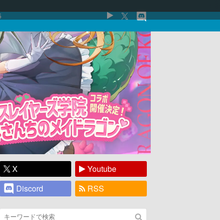
5
X
Youtube
Discord
RSS