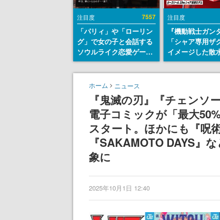
7557
注目度
注目度
「パリィ」や「ローリン
『機動戦士ガン
グ」で女の子と会話する
「シャア専用ザ
ソウルライク恋愛ゲーム
イメージした散
『小早川さんはソウルラ
リールが予約開
イク』無料公開。返事に
にはシャアのパ
失敗すると「YOU
マークやジオン
ホーム
ニュース
DIED」
エンブレム、型
『鬼滅の刃』『チェンソ
どを配置
電子コミックが「最大50
スタート。ほかにも『呪
『SAKAMOTO DAY
象に
2025年10月1日 12:40