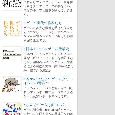
これからのデジタルゲーム市場を担
う若きクリエイター達の姿を追い、
彼らのルーツと情熱を探っていきま
す。
ゲーム世代の作家たち
ゲームに多大な影響を受けた作家さ
んに取材し、ゲームが日本のコンテ
ンツ産業やカルチャーに与えた影響
を探る企画です。
日本モバイルゲーム産業史
日本のモバイルゲーム史における主
要なトピック・タイトルを網羅する
ほか、開発者へのインタビューや識
者による解説を掲載。約20年の歴史
が一望できる決定版！
若ゲのいたり〜ゲームクリエ
イターの青春〜
『うつヌケ』『ペンと箸』等で知ら
れるマンガ家・田中圭一先生による
ゲーム業界レポートマンガです。
なんでゲームは面白い？
ゲーム開発者・hamatsu氏がゲーム
の魅力を画面や操作の具体的な形か