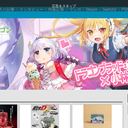
広告をスキップ
入り記事
インタビュー
特集記事
マンガ
Steam
Switch2
PS