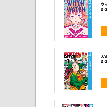
ウ
DIG
SA
DIG