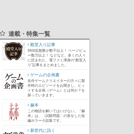
連載・特集一覧
殿堂入り記事
SNS拡散数が数千以上！ ページビュ
ー数万以上！ などなど。多くの人々
に読まれた、電ファミ渾身の“殿堂入
り”記事をまとめました。
ゲームの企画書
名作ゲームクリエイターの方々に製
作時のエピソードをお聞きし、ヒッ
トする企画（ゲーム）とは何か？を
探っていきます。
赫本
この物語を解いてはいけない。『赫
本』は、〈試験問題〉の形をした短
編ホラー小説集です。
新世代に訊く