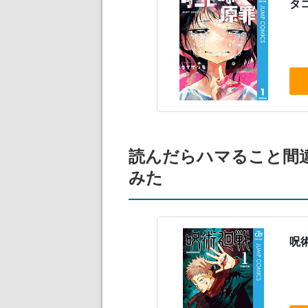
タコ
読んだらハマること間
みた
呪術