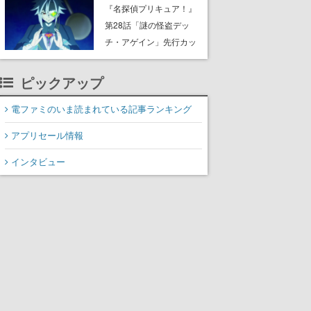
8月8日Steamでリリー
『名探偵プリキュア！』
ス。時に忘れ去られた世
第28話「謎の怪盗デッ
界の古代洞窟を舞台に、4
チ・アゲイン」先行カッ
つのバイオームを探索し
ト解禁。泣きぼくろにモ
ながら脱出を目指す
ノクル、ミステリアスな
ピックアップ
姿が映し出された場面も
電ファミのいま読まれている記事ランキング
アプリセール情報
インタビュー