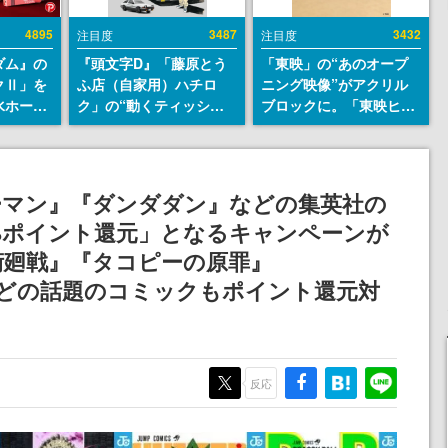
4895
3487
3432
注目度
注目度
ダム』の
『頭文字D』「藤原とう
「東映」の“あのオープ
クⅡ」を
ふ店（自家用）ハチロ
ニング映像”がアクリル
水ホース
ク」の“動くティッシュ
ブロックに。「東映ヒス
始。本体
ケース”が買えるポップ
トリカル グッズコレクシ
ーソナル
アップショップが開催
ョン」が8月下旬より発
公国軍の
へ。マンガの舞台である
売
式番号な
群馬の「イオンモール高
ーマン』『ダンダダン』などの集英社の
崎」にて、8月11日から8
%ポイント還元」となるキャンペーンが
月20日までの期間限定で
開催予定
術廻戦』『タコピーの原罪』
S』などの話題のコミックもポイント還元対
反応