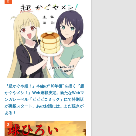
2
『超かぐや姫！』本編の“10年後”を描く『超
かぐやメシ！』Web連載決定。新たなWebマ
ンガレーベル「ビビビコミック」にて特別話
が掲載スタート、あのお話には…まだ続きが
ある！
3