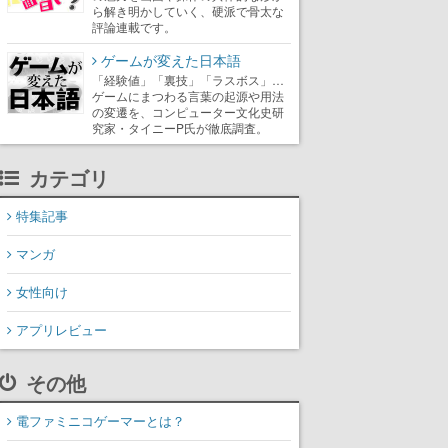
ら解き明かしていく、硬派で骨太な
評論連載です。
ゲームが変えた日本語
「経験値」「裏技」「ラスボス」…
ゲームにまつわる言葉の起源や用法
の変遷を、コンピューター文化史研
究家・タイニーP氏が徹底調査。
カテゴリ
特集記事
マンガ
女性向け
アプリレビュー
その他
電ファミニコゲーマーとは？