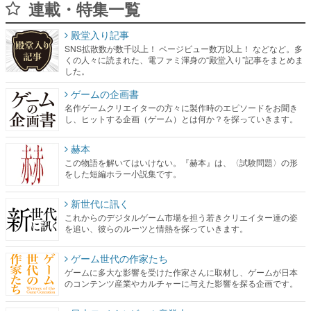
連載・特集一覧
殿堂入り記事
SNS拡散数が数千以上！ ページビュー数万以上！ などなど。多
くの人々に読まれた、電ファミ渾身の“殿堂入り”記事をまとめま
した。
ゲームの企画書
名作ゲームクリエイターの方々に製作時のエピソードをお聞き
し、ヒットする企画（ゲーム）とは何か？を探っていきます。
赫本
この物語を解いてはいけない。『赫本』は、〈試験問題〉の形
をした短編ホラー小説集です。
新世代に訊く
これからのデジタルゲーム市場を担う若きクリエイター達の姿
を追い、彼らのルーツと情熱を探っていきます。
ゲーム世代の作家たち
ゲームに多大な影響を受けた作家さんに取材し、ゲームが日本
のコンテンツ産業やカルチャーに与えた影響を探る企画です。