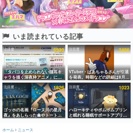
インタビュー
連載・特集一覧
殿堂入り記事
いま読まれている記事
SNS拡散数が数千以上！ ページビュー数万以上！ などな
ど。多くの人々に読まれた、電ファミ渾身の“殿堂入り”記
事をまとめました。
注目度
6930
注目度
2486
ゲームの企画書
名作ゲームクリエイターの方々に製作時のエピソードをお
聞きし、ヒットする企画（ゲーム）とは何か？を探ってい
「タバコを止められない猫耳キ
VTuber・ばあちゃるさんが引退
きます。
ャラを描く深夜枠アニメ」に視
を発表。時期などの詳細は8月9
赫本
聴者の一部から批判意見。違法
日15時からの配信で説明
この物語を解いてはいけない。『赫本』は、〈試験問題〉
注目度
1826
注目度
1023
薬物の使用と思しき描写も含め
の形をした短編ホラー小説集です。
て、BPOが議論を交わす
新世代に訊く
ゴッホの名画『ローヌ川の星月
ハローキティやポムポムプリン
これからのデジタルゲーム市場を担う若きクリエイター達
の姿を追い、彼らのルーツと情熱を探っていきます。
夜』をあしらった傘やトートバ
と眠れる睡眠サポートアプリ
ッグなどが登場。8月7日21時よ
『ゆめたび』が配信中。キャラ
り2日間限定で予約販売
ごとのASMRや目覚ましアラー
ゲーム世代の作家たち
ホーム
ニュース
ムも搭載
ゲームに多大な影響を受けた作家さんに取材し、ゲームが