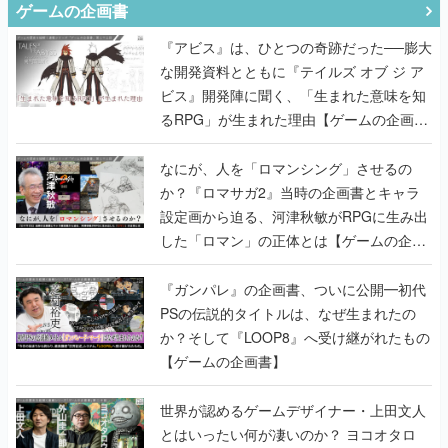
ゲームの企画書
『アビス』は、ひとつの奇跡だった──膨大
な開発資料とともに『テイルズ オブ ジ ア
ビス』開発陣に聞く、「生まれた意味を知
るRPG」が生まれた理由【ゲームの企画
書】
なにが、人を「ロマンシング」させるの
か？『ロマサガ2』当時の企画書とキャラ
設定画から迫る、河津秋敏がRPGに生み出
した「ロマン」の正体とは【ゲームの企画
書】
『ガンパレ』の企画書、ついに公開━初代
PSの伝説的タイトルは、なぜ生まれたの
か？そして『LOOP8』へ受け継がれたもの
【ゲームの企画書】
世界が認めるゲームデザイナー・上田文人
とはいったい何が凄いのか？ ヨコオタロ