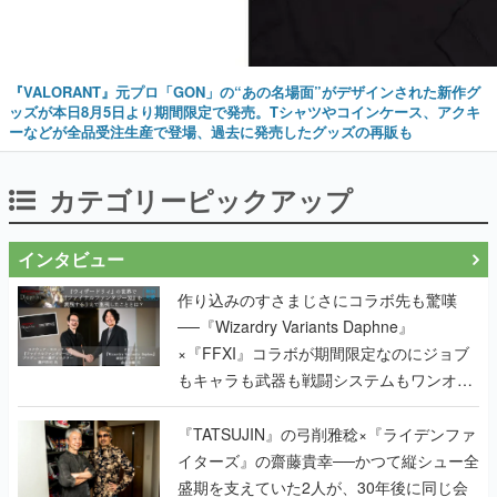
『VALORANT』元プロ「GON」の“あの名場面”がデザインされた新作グ
ッズが本日8月5日より期間限定で発売。Tシャツやコインケース、アクキ
ーなどが全品受注生産で登場、過去に発売したグッズの再販も
カテゴリーピックアップ
インタビュー
作り込みのすさまじさにコラボ先も驚嘆
──『Wizardry Variants Daphne』
×『FFXI』コラボが期間限定なのにジョブ
もキャラも武器も戦闘システムもワンオフ
で作り込まれた理由を両ディレクターに聞
く
『TATSUJIN』の弓削雅稔×『ライデンファ
イターズ』の齋藤貴幸──かつて縦シュー全
盛期を支えていた2人が、30年後に同じ会