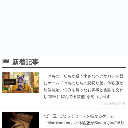
新着記事
「けもの」たちが通う小さなヘアサロンを営
むゲーム『けものたちの髪切り屋』体験版が
配信開始。悩みを持ったお客様と会話を交わ
し“本当に望んでる髪型”を見つけ出す
2026年8月7日
“ビー玉”になってコースを転がるゲーム
『Marblearium』の体験版がSteamで本日8月