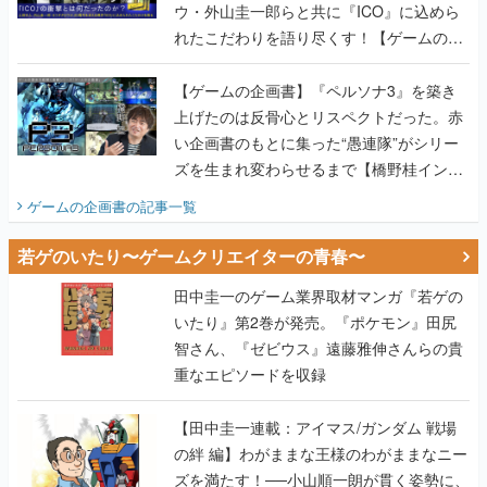
ウ・外山圭一郎らと共に『ICO』に込めら
れたこだわりを語り尽くす！【ゲームの企
画書】
【ゲームの企画書】『ペルソナ3』を築き
上げたのは反骨心とリスペクトだった。赤
い企画書のもとに集った“愚連隊”がシリー
ズを生まれ変わらせるまで【橋野桂インタ
ビュー】
ゲームの企画書
の記事一覧
若ゲのいたり〜ゲームクリエイターの青春〜
田中圭一のゲーム業界取材マンガ『若ゲの
いたり』第2巻が発売。『ポケモン』田尻
智さん、『ゼビウス』遠藤雅伸さんらの貴
重なエピソードを収録
【田中圭一連載：アイマス/ガンダム 戦場
の絆 編】わがままな王様のわがままなニー
ズを満たす！──小山順一朗が貫く姿勢に、