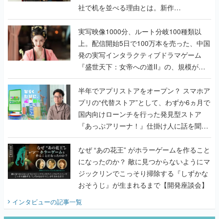
社で机を並べる理由とは。新作
『TATSUJIN EXTREME』で初タッグを組
んだレジェンド2人に訊く開発秘話
実写映像1000分、ルート分岐100種類以
上。配信開始5日で100万本を売った、中国
発の実写インタラクティブドラマゲーム
『盛世天下：女帝への道II』の、規模が違
うこだわりをプロデューサーに聞いた
半年でアプリストアをオープン？ スマホア
プリの“代替ストア”として、わずか6ヵ月で
国内向けローンチを行った発見型ストア
『あっぷアリーナ！』仕掛け人に話を聞い
てみた
なぜ “あの花王” がホラーゲームを作ること
になったのか？ 敵に見つからないようにマ
ジックリンでこっそり掃除する『しずかな
おそうじ』が生まれるまで【開発座談会】
インタビュー
の記事一覧