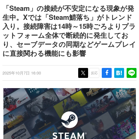
日本のコンテンツ産業やカルチャーに与えた影響を探る企
「Steam」の接続が不安定になる現象が発
画です。
生中。Xでは「Steam鯖落ち」がトレンド
日本モバイルゲーム産業史
入り。接続障害は14時～15時ごろよりプラ
日本のモバイルゲーム史における主要なトピック・タイト
ルを網羅するほか、開発者へのインタビューや識者による
ットフォーム全体で断続的に発生してお
解説を掲載。約20年の歴史が一望できる決定版！
り、セーブデータの同期などゲームプレイ
若ゲのいたり〜ゲームクリエイターの青春〜
『うつヌケ』『ペンと箸』等で知られるマンガ家・田中圭
に直接関わる機能にも影響
一先生によるゲーム業界レポートマンガです。
なんでゲームは面白い？
2025年10月7日 16:00
反応
ゲーム開発者・hamatsu氏がゲームの魅力を画面や操作の
具体的な形から解き明かしていく、硬派で骨太な評論連載
です。
ゲームが変えた日本語
「経験値」「裏技」「ラスボス」… ゲームにまつわる言葉
の起源や用法の変遷を、コンピューター文化史研究家・タ
イニーP氏が徹底調査。
カテゴリ
特集記事