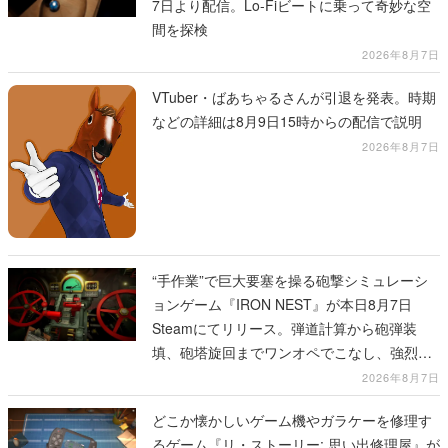
7日より配信。Lo-Fiビートに乗って奇妙な空
間を探検
2026年8月7日
VTuber・ばあちゃるさんが引退を発表。時期
などの詳細は8月9日15時からの配信で説明
2026年8月7日
“手作業”で巨大要塞を操る砲撃シミュレーシ
ョンゲーム『IRON NEST』が本日8月7日
Steamにてリリース。弾道計算から砲弾装
填、砲塔旋回までワンオペでこなし、強烈な
一撃をブチかませるロマンある作品
2026年8月7日
どこか懐かしいゲーム機やガラケーを修理す
るゲーム『リ・ストーリー: 思い出修理屋』が