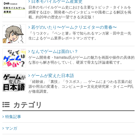
日本モバイルゲーム産業史
日本のモバイルゲーム史における主要なトピック・タイトルを
網羅するほか、開発者へのインタビューや識者による解説を掲
載。約20年の歴史が一望できる決定版！
若ゲのいたり〜ゲームクリエイターの青春〜
『うつヌケ』『ペンと箸』等で知られるマンガ家・田中圭一先
生によるゲーム業界レポートマンガです。
なんでゲームは面白い？
ゲーム開発者・hamatsu氏がゲームの魅力を画面や操作の具体的
な形から解き明かしていく、硬派で骨太な評論連載です。
ゲームが変えた日本語
「経験値」「裏技」「ラスボス」… ゲームにまつわる言葉の起
源や用法の変遷を、コンピューター文化史研究家・タイニーP氏
が徹底調査。
カテゴリ
特集記事
マンガ