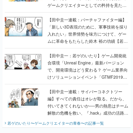
ゲームクリエイターとしての矜持を見た
【若ゲのいたり最終回】
【田中圭一連載：バーチャファイター編】
「新しい3D表現のために、軍事技術を採り
入れたい」世界情勢を味方につけて、ゲー
ムに革命をもたらした鈴木 裕の功績【若ゲ
のいたり】
【田中圭一：若ゲのいたり】ゲーム開発統
合環境「Unreal Engine」最新バージョン
で、開発環境はどう変わる？ ゲーム業界向
けソリューションイベント「GTMF2019」
に行って、より理解を深めよう【PR】
【田中圭一連載：サイバーコネクトツー
編】すべての責任はオレが取る。だから、
付いてきてくれないか──男の熱意はチーム
解散の危機を救い、『.hack』成功の活路を
開く。業界の快男児・松山 洋に流れる血は
若ゲのいたり〜ゲームクリエイターの青春〜
の記事一覧
『少年ジャンプ』色だった【若ゲのいた