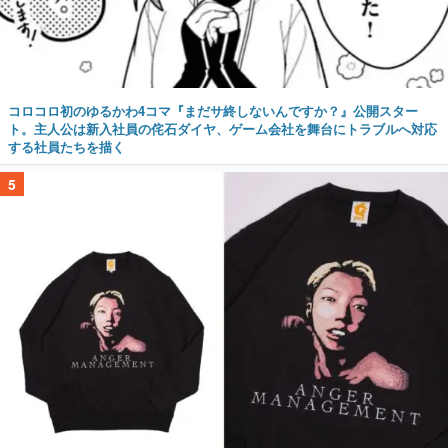
コロコロ初のゆるかわ4コマ『まだサ終しないんですか？』公開スター
ト。主人公は新入社員の侘石ダイヤ、ゲーム会社を舞台にトラブルへ対応
する社員たちを描く
5