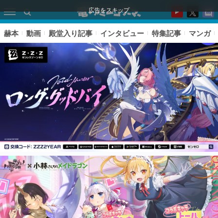
広告をスキップ
赫本
動画
殿堂入り記事
インタビュー
特集記事
マンガ
ピックアップ
電ファミのいま読まれている記事ランキング
アプリセール情報