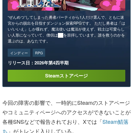
“ぜんめつ”してしまった勇者パーティから1人だけ選んで、ともに迷
宮からの脱出を目指すダンジョン探索RPGです。 ただし勇者は「は
い/いいえ」しか喋れず、魔法使いは魔法が使えず、戦士は可愛らし
い人形になっていて、僧侶は██を崇拝しています。誰を救うのかを
選ぶのは、あなたです。
インディー
RPG
リリース日：2026年第4四半期
Steamストアページ
今回の障害の影響で、一時的にSteamのストアページ
やコミュニティページへのアクセスができないことが
各種SNSなどで報告されており、Xでは「
Steam鯖落
ち
」がトレンド入りしている。