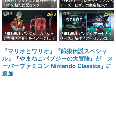
【無料】プリキュア映画4作品が
『FNaF』「フレディ・ファズベ
TVerで新たに配信スタート！な
アーズ・ピザ」の実店舗がアメ
インタビュー
んと2018年～2024年の映画ほぼ
リカの商業施設「American
注目度
2673
注目度
2244
すべてが見放題に、ぶっちゃけ
Dream」に2027年オープン！
連載・特集一覧
ありえないラインナップ
ScottGamesとの共同開発、食
事だけでなくステージショーや
没入型のホラー体験も楽しめる
殿堂入り記事
『機動戦士ガンダム』の「シャ
『機動戦士ガンダム アーセナル
SNS拡散数が数千以上！ ページビュー数万以上！ などな
ど。多くの人々に読まれた、電ファミ渾身の“殿堂入り”記
ア専用ザクⅡ」をイメージした
ベース』新作『アーセナルコマ
事をまとめました。
散水ホースリールが予約開始。
ンダー』発表！
本体にはシャアのパーソナルマ
『マリオとワリオ』『餓狼伝説スペシャ
ゲームの企画書
ークやジオン公国軍のエンブレ
名作ゲームクリエイターの方々に製作時のエピソードをお
ル』『やまねこバブジーの大冒険』が「ス
ム、型式番号などを配置
聞きし、ヒットする企画（ゲーム）とは何か？を探ってい
きます。
ーパーファミコン Nintendo Classics」に
赫本
追加
この物語を解いてはいけない。『赫本』は、〈試験問題〉
の形をした短編ホラー小説集です。
新世代に訊く
これからのデジタルゲーム市場を担う若きクリエイター達
の姿を追い、彼らのルーツと情熱を探っていきます。
ゲーム世代の作家たち
ゲームに多大な影響を受けた作家さんに取材し、ゲームが