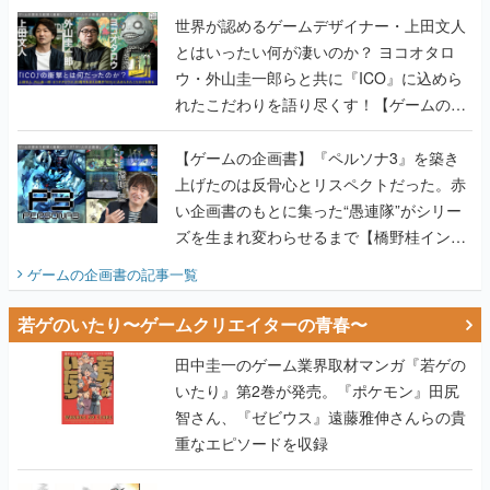
世界が認めるゲームデザイナー・上田文人
とはいったい何が凄いのか？ ヨコオタロ
ウ・外山圭一郎らと共に『ICO』に込めら
れたこだわりを語り尽くす！【ゲームの企
画書】
【ゲームの企画書】『ペルソナ3』を築き
上げたのは反骨心とリスペクトだった。赤
い企画書のもとに集った“愚連隊”がシリー
ズを生まれ変わらせるまで【橋野桂インタ
ビュー】
ゲームの企画書
の記事一覧
若ゲのいたり〜ゲームクリエイターの青春〜
田中圭一のゲーム業界取材マンガ『若ゲの
いたり』第2巻が発売。『ポケモン』田尻
智さん、『ゼビウス』遠藤雅伸さんらの貴
重なエピソードを収録