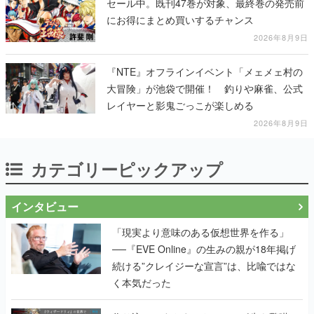
セール中。既刊47巻が対象、最終巻の発売前
にお得にまとめ買いするチャンス
2026年8月9日
『NTE』オフラインイベント「メェメェ村の
大冒険」が池袋で開催！ 釣りや麻雀、公式
レイヤーと影鬼ごっこが楽しめる
2026年8月9日
カテゴリーピックアップ
インタビュー
「現実より意味のある仮想世界を作る」
──『EVE Online』の生みの親が18年掲げ
続ける”クレイジーな宣言”は、比喩ではな
く本気だった