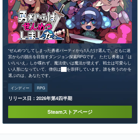
“ぜんめつ”してしまった勇者パーティから1人だけ選んで、ともに迷
宮からの脱出を目指すダンジョン探索RPGです。 ただし勇者は「は
い/いいえ」しか喋れず、魔法使いは魔法が使えず、戦士は可愛らし
い人形になっていて、僧侶は██を崇拝しています。誰を救うのかを
選ぶのは、あなたです。
インディー
RPG
リリース日：2026年第4四半期
Steamストアページ