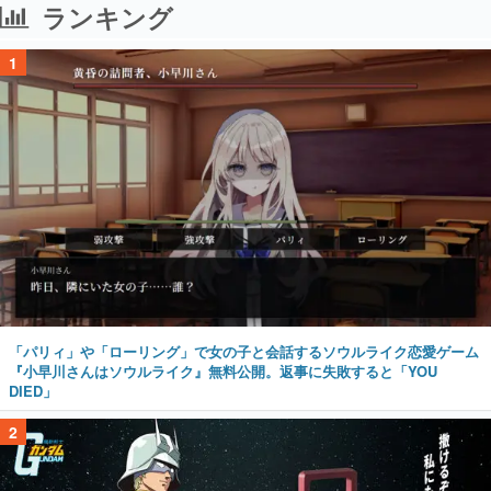
ランキング
1
「パリィ」や「ローリング」で女の子と会話するソウルライク恋愛ゲーム
『小早川さんはソウルライク』無料公開。返事に失敗すると「YOU
DIED」
2