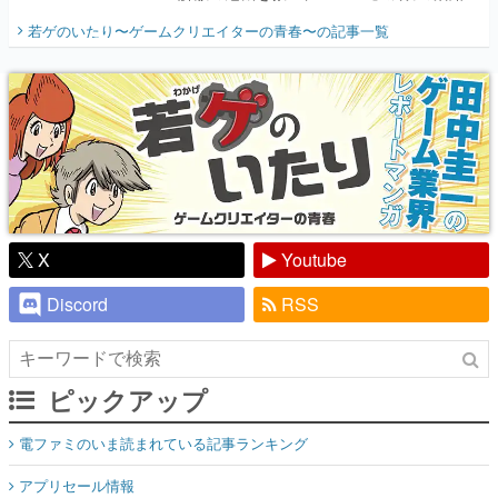
開く。業界の快男児・松山 洋に流れる血は
若ゲのいたり〜ゲームクリエイターの青春〜
の記事一覧
『少年ジャンプ』色だった【若ゲのいた
り】
X
Youtube
Discord
RSS
ピックアップ
電ファミのいま読まれている記事ランキング
アプリセール情報