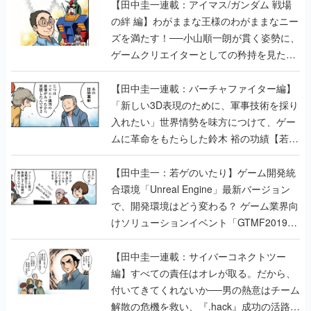
【田中圭一連載：アイマス/ガンダム 戦場
の絆 編】わがままな王様のわがままなニー
ズを満たす！──小山順一朗が貫く姿勢に、
ゲームクリエイターとしての矜持を見た
【若ゲのいたり最終回】
【田中圭一連載：バーチャファイター編】
「新しい3D表現のために、軍事技術を採り
入れたい」世界情勢を味方につけて、ゲー
ムに革命をもたらした鈴木 裕の功績【若ゲ
のいたり】
【田中圭一：若ゲのいたり】ゲーム開発統
合環境「Unreal Engine」最新バージョン
で、開発環境はどう変わる？ ゲーム業界向
けソリューションイベント「GTMF2019」
に行って、より理解を深めよう【PR】
【田中圭一連載：サイバーコネクトツー
編】すべての責任はオレが取る。だから、
付いてきてくれないか──男の熱意はチーム
解散の危機を救い、『.hack』成功の活路を