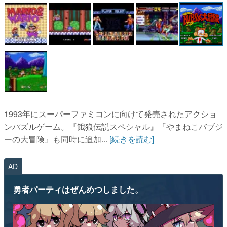
マンガ
女性向け
アプリレビュー
その他
電ファミニコゲーマーとは？
1993年にスーパーファミコンに向けて発売されたアクショ
運営：株式会社マレ
ンパズルゲーム。『餓狼伝説スペシャル』『やまねこバブジ
ーの大冒険』も同時に追加...
[続きを読む]
AD
勇者パーティはぜんめつしました。