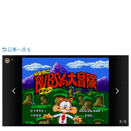
日本のコンテンツ産業やカルチャーに与えた影響を探る企
画です。
日本モバイルゲーム産業史
日本のモバイルゲーム史における主要なトピック・タイト
ルを網羅するほか、開発者へのインタビューや識者による
解説を掲載。約20年の歴史が一望できる決定版！
若ゲのいたり〜ゲームクリエイターの青春〜
『うつヌケ』『ペンと箸』等で知られるマンガ家・田中圭
記事へ戻る
一先生によるゲーム業界レポートマンガです。
なんでゲームは面白い？
ゲーム開発者・hamatsu氏がゲームの魅力を画面や操作の
具体的な形から解き明かしていく、硬派で骨太な評論連載
です。
ゲームが変えた日本語
「経験値」「裏技」「ラスボス」… ゲームにまつわる言葉
の起源や用法の変遷を、コンピューター文化史研究家・タ
イニーP氏が徹底調査。
カテゴリ
5 / 6
特集記事