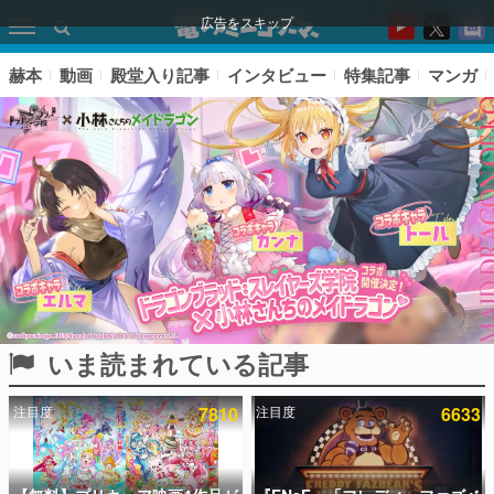
広告をスキップ
赫本
動画
殿堂入り記事
インタビュー
特集記事
マンガ
いま読まれている記事
ピックアップ
注目度
7810
注目度
6633
電ファミのいま読まれている記事ランキング
アプリセール情報