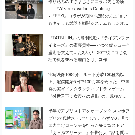
作り込みのすさまじさにコラボ先も驚嘆
──『Wizardry Variants Daphne』
×『FFXI』コラボが期間限定なのにジョブ
もキャラも武器も戦闘システムもワンオフ
で作り込まれた理由を両ディレクターに聞
く
『TATSUJIN』の弓削雅稔×『ライデンファ
イターズ』の齋藤貴幸──かつて縦シュー全
盛期を支えていた2人が、30年後に同じ会
社で机を並べる理由とは。新作
『TATSUJIN EXTREME』で初タッグを組
んだレジェンド2人に訊く開発秘話
実写映像1000分、ルート分岐100種類以
上。配信開始5日で100万本を売った、中国
発の実写インタラクティブドラマゲーム
『盛世天下：女帝への道II』の、規模が違
うこだわりをプロデューサーに聞いた
半年でアプリストアをオープン？ スマホア
プリの“代替ストア”として、わずか6ヵ月で
国内向けローンチを行った発見型ストア
『あっぷアリーナ！』仕掛け人に話を聞い