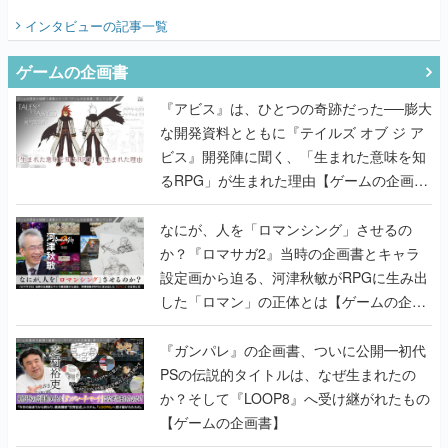
てみた
インタビュー
の記事一覧
ゲームの企画書
『アビス』は、ひとつの奇跡だった──膨大
な開発資料とともに『テイルズ オブ ジ ア
ビス』開発陣に聞く、「生まれた意味を知
るRPG」が生まれた理由【ゲームの企画
書】
なにが、人を「ロマンシング」させるの
か？『ロマサガ2』当時の企画書とキャラ
設定画から迫る、河津秋敏がRPGに生み出
した「ロマン」の正体とは【ゲームの企画
書】
『ガンパレ』の企画書、ついに公開━初代
PSの伝説的タイトルは、なぜ生まれたの
か？そして『LOOP8』へ受け継がれたもの
【ゲームの企画書】