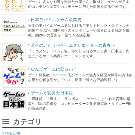
ゲームに多大な影響を受けた作家さんに取材し、ゲームが日本
のコンテンツ産業やカルチャーに与えた影響を探る企画です。
日本モバイルゲーム産業史
日本のモバイルゲーム史における主要なトピック・タイトルを
網羅するほか、開発者へのインタビューや識者による解説を掲
載。約20年の歴史が一望できる決定版！
若ゲのいたり〜ゲームクリエイターの青春〜
『うつヌケ』『ペンと箸』等で知られるマンガ家・田中圭一先
生によるゲーム業界レポートマンガです。
なんでゲームは面白い？
ゲーム開発者・hamatsu氏がゲームの魅力を画面や操作の具体的
な形から解き明かしていく、硬派で骨太な評論連載です。
ゲームが変えた日本語
「経験値」「裏技」「ラスボス」… ゲームにまつわる言葉の起
源や用法の変遷を、コンピューター文化史研究家・タイニーP氏
が徹底調査。
カテゴリ
特集記事