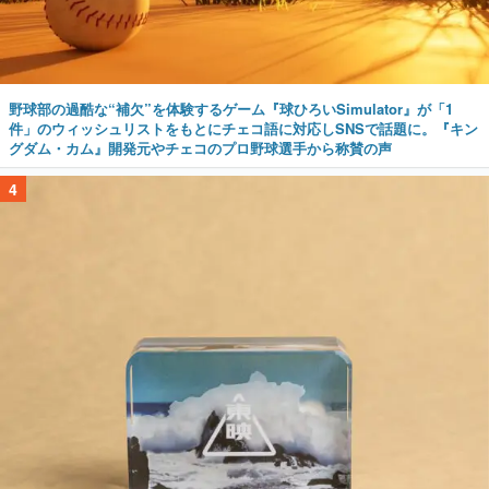
野球部の過酷な“補欠”を体験するゲーム『球ひろいSimulator』が「1
件」のウィッシュリストをもとにチェコ語に対応しSNSで話題に。『キン
グダム・カム』開発元やチェコのプロ野球選手から称賛の声
4