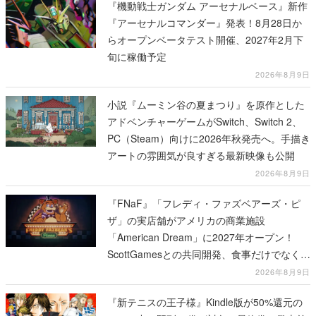
『機動戦士ガンダム アーセナルベース』新作
『アーセナルコマンダー』発表！8月28日か
らオープンベータテスト開催、2027年2月下
旬に稼働予定
2026年8月9日
小説『ムーミン谷の夏まつり』を原作とした
アドベンチャーゲームがSwitch、Switch 2、
PC（Steam）向けに2026年秋発売へ。手描き
アートの雰囲気が良すぎる最新映像も公開
2026年8月9日
『FNaF』「フレディ・ファズベアーズ・ピ
ザ」の実店舗がアメリカの商業施設
「American Dream」に2027年オープン！
ScottGamesとの共同開発、食事だけでなくス
テージショーや没入型のホラー体験も楽しめ
2026年8月9日
る
『新テニスの王子様』Kindle版が50%還元の