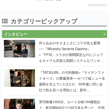
2026年8月6日
カテゴリーピックアップ
インタビュー
作り込みのすさまじさにコラボ先も驚嘆
──『Wizardry Variants Daphne』
×『FFXI』コラボが期間限定なのにジョブ
もキャラも武器も戦闘システムもワンオフ
で作り込まれた理由を両ディレクターに聞
く
『TATSUJIN』の弓削雅稔×『ライデンファ
イターズ』の齋藤貴幸──かつて縦シュー全
盛期を支えていた2人が、30年後に同じ会
社で机を並べる理由とは。新作
『TATSUJIN EXTREME』で初タッグを組
んだレジェンド2人に訊く開発秘話
実写映像1000分、ルート分岐100種類以
上。配信開始5日で100万本を売った、中国