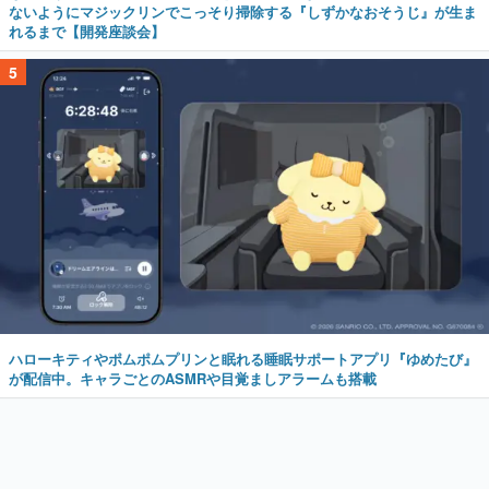
ないようにマジックリンでこっそり掃除する『しずかなおそうじ』が生ま
れるまで【開発座談会】
5
ハローキティやポムポムプリンと眠れる睡眠サポートアプリ『ゆめたび』
が配信中。キャラごとのASMRや目覚ましアラームも搭載