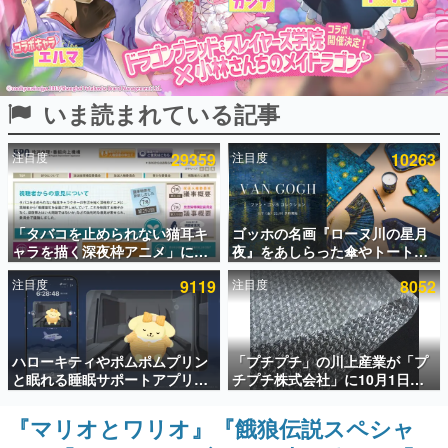
インタビュー
連載・特集一覧
いま読まれている記事
殿堂入り記事
SNS拡散数が数千以上！ ページビュー数万以上！ などな
ど。多くの人々に読まれた、電ファミ渾身の“殿堂入り”記
注目度
29359
注目度
10263
事をまとめました。
ゲームの企画書
名作ゲームクリエイターの方々に製作時のエピソードをお
聞きし、ヒットする企画（ゲーム）とは何か？を探ってい
「タバコを止められない猫耳キ
ゴッホの名画『ローヌ川の星月
きます。
ャラを描く深夜枠アニメ」に視
夜』をあしらった傘やトートバ
聴者の一部から批判意見。違法
ッグなどが登場。8月7日21時よ
赫本
注目度
9119
注目度
8052
薬物の使用と思しき描写も含め
り2日間限定で予約販売
この物語を解いてはいけない。『赫本』は、〈試験問題〉
て、BPOが議論を交わす
の形をした短編ホラー小説集です。
新世代に訊く
ハローキティやポムポムプリン
「プチプチ」の川上産業が「プ
これからのデジタルゲーム市場を担う若きクリエイター達
と眠れる睡眠サポートアプリ
チプチ株式会社」に10月1日よ
の姿を追い、彼らのルーツと情熱を探っていきます。
『ゆめたび』が配信中。キャラ
り社名変更へ。創業58年で初め
ごとのASMRや目覚ましアラー
ての変更で、“プチッ”と鳴るお
『マリオとワリオ』『餓狼伝説スペシャ
ゲーム世代の作家たち
ムも搭載
なじみの緩衝材が会社の名前に
ゲームに多大な影響を受けた作家さんに取材し、ゲームが