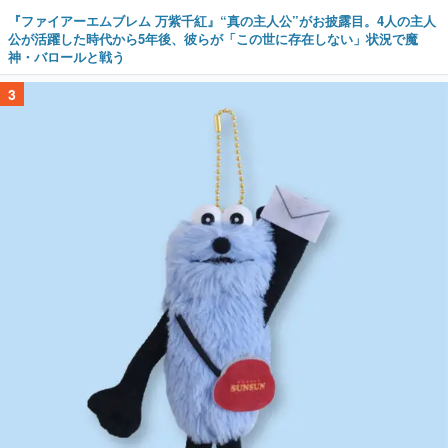
『ファイアーエムブレム 万紫千紅』“真の主人公”がお披露目。4人の主人
公が活躍した時代から5年後、彼らが「この世に存在しない」状況で魔
神・バロールと戦う
3