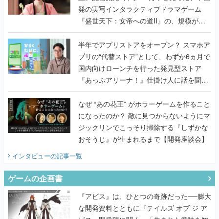
発の実写インタラクティブドラマゲーム
『盛世天下：女帝への道II』の、規模が違
うこだわりをプロデューサーに聞いた
半年でアプリストアをオープン？ スマホア
プリの“代替ストア”として、わずか6ヵ月で
国内向けローンチを行った発見型ストア
『あっぷアリーナ！』仕掛け人に話を聞い
てみた
なぜ “あの花王” がホラーゲームを作ること
になったのか？ 敵に見つからないようにマ
ジックリンでこっそり掃除する『しずかな
おそうじ』が生まれるまで【開発座談会】
インタビュー
の記事一覧
ゲームの企画書
『アビス』は、ひとつの奇跡だった──膨大
な開発資料とともに『テイルズ オブ ジ ア