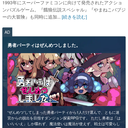
1993年にスーパーファミコンに向けて発売されたアクショ
ンパズルゲーム。『餓狼伝説スペシャル』『やまねこバブジ
ーの大冒険』も同時に追加...
[続きを読む]
AD
勇者パーティはぜんめつしました。
“ぜんめつ”してしまった勇者パーティから1人だけ選んで、ともに迷
宮からの脱出を目指すダンジョン探索RPGです。 ただし勇者は「は
い/いいえ」しか喋れず、魔法使いは魔法が使えず、戦士は可愛らし