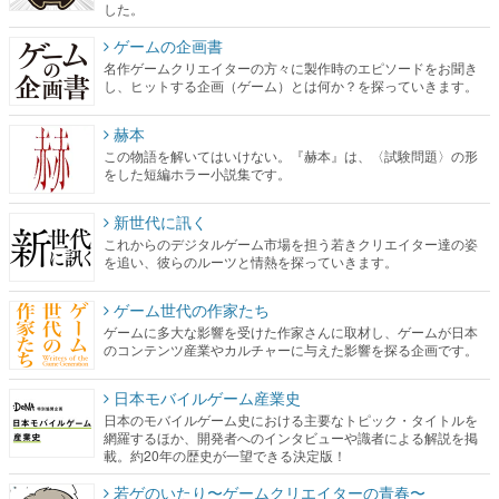
した。
ゲームの企画書
名作ゲームクリエイターの方々に製作時のエピソードをお聞き
し、ヒットする企画（ゲーム）とは何か？を探っていきます。
赫本
この物語を解いてはいけない。『赫本』は、〈試験問題〉の形
をした短編ホラー小説集です。
新世代に訊く
これからのデジタルゲーム市場を担う若きクリエイター達の姿
を追い、彼らのルーツと情熱を探っていきます。
ゲーム世代の作家たち
ゲームに多大な影響を受けた作家さんに取材し、ゲームが日本
のコンテンツ産業やカルチャーに与えた影響を探る企画です。
日本モバイルゲーム産業史
日本のモバイルゲーム史における主要なトピック・タイトルを
網羅するほか、開発者へのインタビューや識者による解説を掲
載。約20年の歴史が一望できる決定版！
若ゲのいたり〜ゲームクリエイターの青春〜