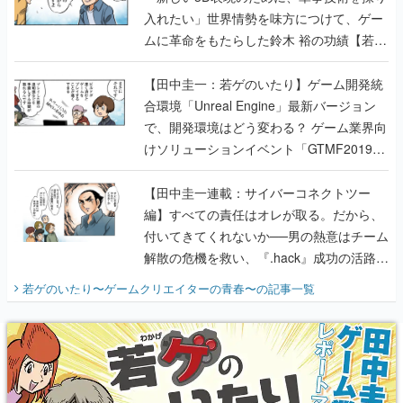
入れたい」世界情勢を味方につけて、ゲー
ムに革命をもたらした鈴木 裕の功績【若ゲ
のいたり】
【田中圭一：若ゲのいたり】ゲーム開発統
合環境「Unreal Engine」最新バージョン
で、開発環境はどう変わる？ ゲーム業界向
けソリューションイベント「GTMF2019」
に行って、より理解を深めよう【PR】
【田中圭一連載：サイバーコネクトツー
編】すべての責任はオレが取る。だから、
付いてきてくれないか──男の熱意はチーム
解散の危機を救い、『.hack』成功の活路を
開く。業界の快男児・松山 洋に流れる血は
若ゲのいたり〜ゲームクリエイターの青春〜
の記事一覧
『少年ジャンプ』色だった【若ゲのいた
り】