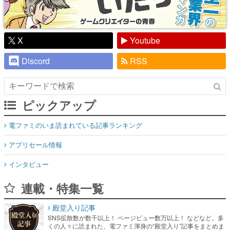
X
Youtube
Discord
RSS
ピックアップ
電ファミのいま読まれている記事ランキング
アプリセール情報
インタビュー
連載・特集一覧
殿堂入り記事
SNS拡散数が数千以上！ ページビュー数万以上！ などなど。多
くの人々に読まれた、電ファミ渾身の“殿堂入り”記事をまとめま