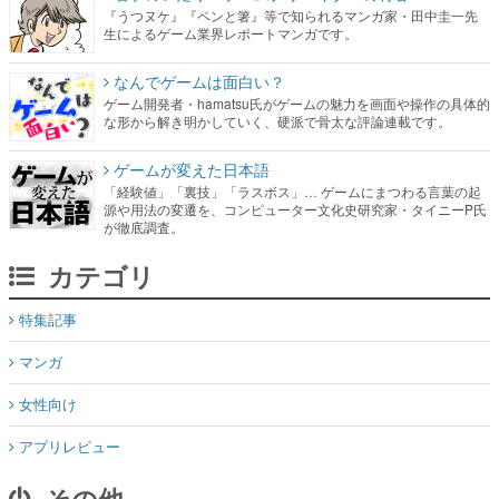
『うつヌケ』『ペンと箸』等で知られるマンガ家・田中圭一先
生によるゲーム業界レポートマンガです。
なんでゲームは面白い？
ゲーム開発者・hamatsu氏がゲームの魅力を画面や操作の具体的
な形から解き明かしていく、硬派で骨太な評論連載です。
ゲームが変えた日本語
「経験値」「裏技」「ラスボス」… ゲームにまつわる言葉の起
源や用法の変遷を、コンピューター文化史研究家・タイニーP氏
が徹底調査。
カテゴリ
特集記事
マンガ
女性向け
アプリレビュー
その他