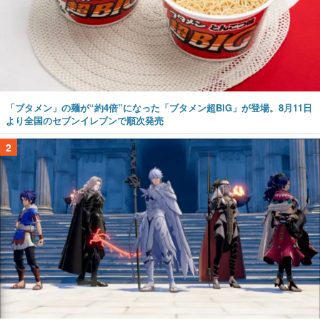
「ブタメン」の麺が“約4倍”になった「ブタメン超BIG」が登場。8月11日
より全国のセブンイレブンで順次発売
2