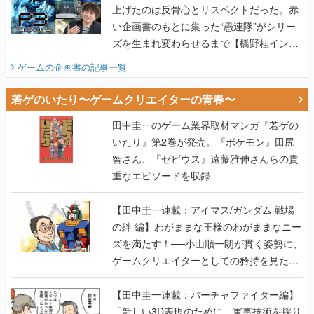
上げたのは反骨心とリスペクトだった。赤
い企画書のもとに集った“愚連隊”がシリー
ズを生まれ変わらせるまで【橋野桂インタ
ビュー】
ゲームの企画書
の記事一覧
若ゲのいたり〜ゲームクリエイターの青春〜
田中圭一のゲーム業界取材マンガ『若ゲの
いたり』第2巻が発売。『ポケモン』田尻
智さん、『ゼビウス』遠藤雅伸さんらの貴
重なエピソードを収録
【田中圭一連載：アイマス/ガンダム 戦場
の絆 編】わがままな王様のわがままなニー
ズを満たす！──小山順一朗が貫く姿勢に、
ゲームクリエイターとしての矜持を見た
【若ゲのいたり最終回】
【田中圭一連載：バーチャファイター編】
「新しい3D表現のために、軍事技術を採り