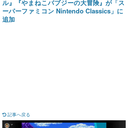
ル』『やまねこバブジーの大冒険』が「ス
日本のコンテンツ産業やカルチャーに与えた影響を探る企
ーパーファミコン Nintendo Classics」に
画です。
追加
日本モバイルゲーム産業史
日本のモバイルゲーム史における主要なトピック・タイト
ルを網羅するほか、開発者へのインタビューや識者による
解説を掲載。約20年の歴史が一望できる決定版！
若ゲのいたり〜ゲームクリエイターの青春〜
『うつヌケ』『ペンと箸』等で知られるマンガ家・田中圭
一先生によるゲーム業界レポートマンガです。
なんでゲームは面白い？
ゲーム開発者・hamatsu氏がゲームの魅力を画面や操作の
具体的な形から解き明かしていく、硬派で骨太な評論連載
です。
ゲームが変えた日本語
「経験値」「裏技」「ラスボス」… ゲームにまつわる言葉
の起源や用法の変遷を、コンピューター文化史研究家・タ
イニーP氏が徹底調査。
カテゴリ
記事へ戻る
特集記事