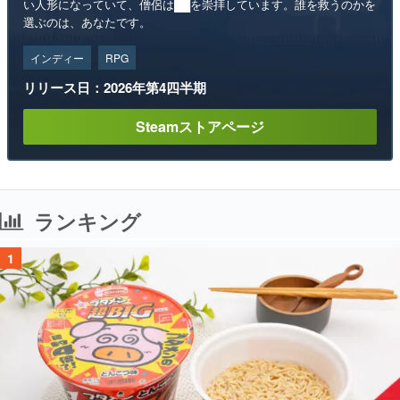
い人形になっていて、僧侶は██を崇拝しています。誰を救うのかを
選ぶのは、あなたです。
インディー
RPG
リリース日：2026年第4四半期
Steamストアページ
ランキング
1