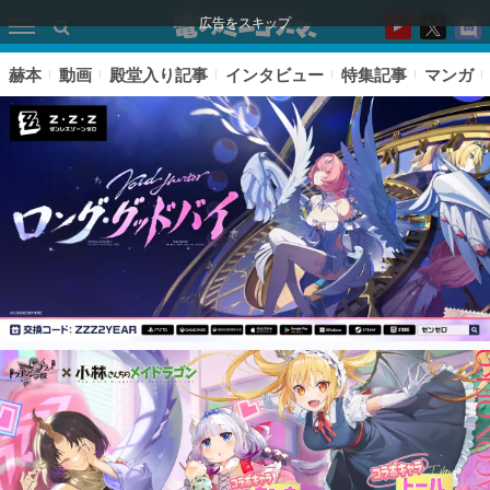
広告をスキップ
赫本
動画
殿堂入り記事
インタビュー
特集記事
マンガ
ピックアップ
電ファミのいま読まれている記事ランキング
アプリセール情報