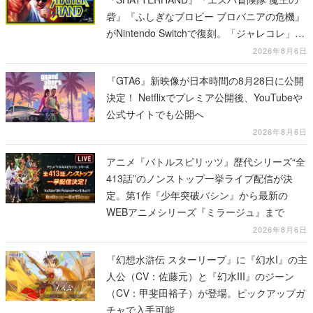
砦』『ふしぎなブロビー ブロバニアの危機』
がNintendo Switchで復刻。「ジャレコレ」シ
リーズから3作が発売予定
2026年8月6日
『GTA6』新映像が日本時間の8月28日に公開
決定！ Netflixでプレミア公開後、YouTubeや
公式サイトでも公開へ
2026年8月6日
アニメ『バトルスピリッツ』歴代シリーズ“全
413話”のノンストップ一挙ライブ配信が決
定。第1作『少年突破バシン』から最新の
WEBアニメシリーズ『ミラージュ』まで
2026年8月6日
『幻想水滸伝 スターリープ』に『幻水I』の主
人公（CV：佐藤元）と『幻水III』のジーン
（CV：甲斐田裕子）が登場。ピックアップガ
チャで入手可能