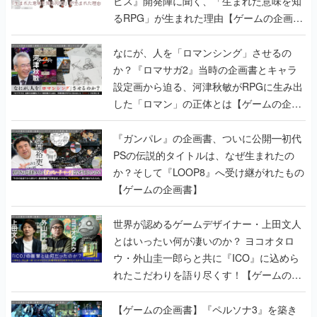
ビス』開発陣に聞く、「生まれた意味を知
るRPG」が生まれた理由【ゲームの企画
書】
なにが、人を「ロマンシング」させるの
か？『ロマサガ2』当時の企画書とキャラ
設定画から迫る、河津秋敏がRPGに生み出
した「ロマン」の正体とは【ゲームの企画
書】
『ガンパレ』の企画書、ついに公開━初代
PSの伝説的タイトルは、なぜ生まれたの
か？そして『LOOP8』へ受け継がれたもの
【ゲームの企画書】
世界が認めるゲームデザイナー・上田文人
とはいったい何が凄いのか？ ヨコオタロ
ウ・外山圭一郎らと共に『ICO』に込めら
れたこだわりを語り尽くす！【ゲームの企
画書】
【ゲームの企画書】『ペルソナ3』を築き